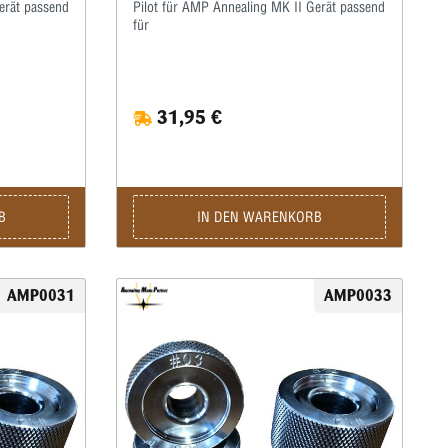
erät passend
Pilot für AMP Annealing MK II Gerät passend
für
31,95 €
B
IN DEN WARENKORB
AMP0031
AMP0033