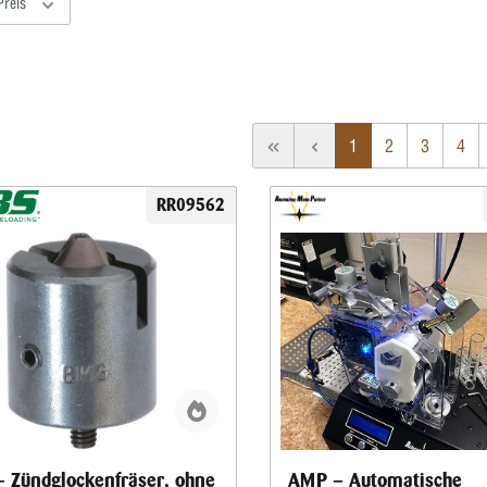
Preis
1
2
3
4
RR09562
 Zündglockenfräser, ohne
AMP – Automatische