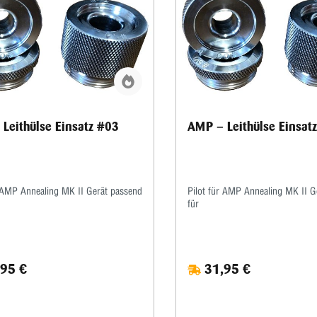
Schnell auf- und umzubauen •
Benutzerzugriff für zukünftige T
und Ersatzteile • Die Geräte sind 
Langlebigkeit ausgelegt und hab
Hunderttausende von Zyklen dur
ohne dass Teile ausgetauscht we
mussten.
Leithülse Einsatz #03
AMP – Leithülse Einsat
r AMP Annealing MK II Gerät passend
Pilot für AMP Annealing MK II G
für
95 €
31,95 €