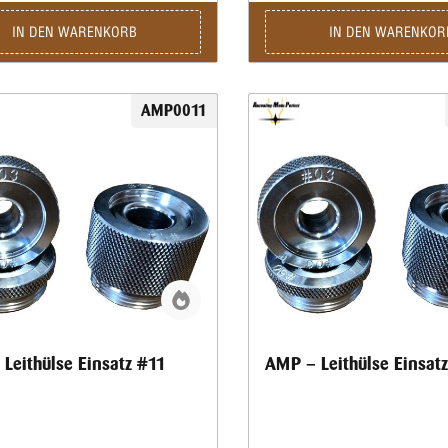
IN DEN WARENKORB
IN DEN WARENKOR
AMP0011
Leithülse Einsatz #11
AMP – Leithülse Einsat