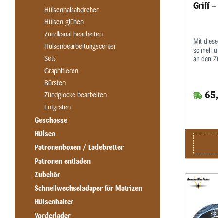
Griff 
Hülsenhalsabdreher
Hülsen glühen
Zündkanal bearbeiten
Mit dies
Hülsenbearbeitungscenter
schnell 
Sets
an den Z
Militärhü
Graphitieren
verstellb
Bürsten
gleichmäß
65,
RR09575 
Zündglocke bearbeiten
grünen H
Entgraten
Geschosse
Hülsen
Patronenboxen / Ladebretter
Patronen entladen
Zubehör
Schnellwechseladaper für Matrizen
Hülsenhalter
Vorderlader