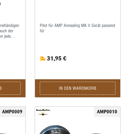
e
reihändigen
Pilot für AMP Annealing MK II Gerät passend
auch der
für
n jede
e) bis zu
iteste)
en Modell
31,95 €
die darauf
verbessern
 elektrische
r empfehlen
-Feed-
, da sie
B
IN DEN WARENKORB
indern kann,
h vorne
eine
häusegrößen
ua Mag
AMP0009
AMP0010
Software-
neten
-
erden •