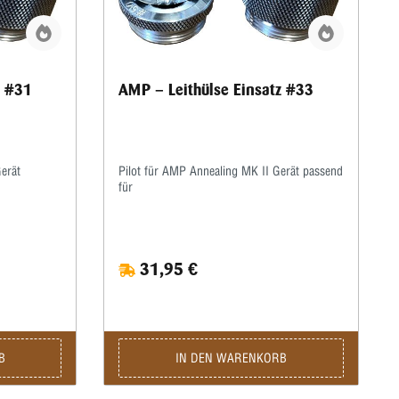
z #31
AMP – Leithülse Einsatz #33
Gerät
Pilot für AMP Annealing MK II Gerät passend
für
31,95 €
B
IN DEN WARENKORB