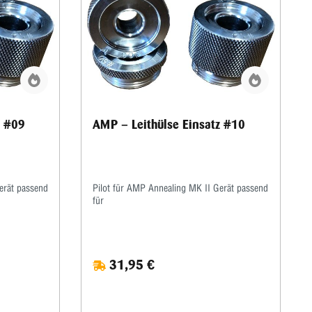
eile-Upgrades
auf
en
chgeführt,
rden
z #09
AMP – Leithülse Einsatz #10
erät passend
Pilot für AMP Annealing MK II Gerät passend
für
31,95 €