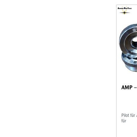
AMP – 
Pilot fü
für