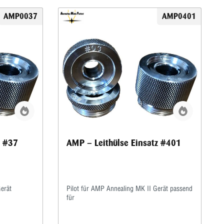
AMP0037
AMP0401
z #37
AMP – Leithülse Einsatz #401
Gerät
Pilot für AMP Annealing MK II Gerät passend
für