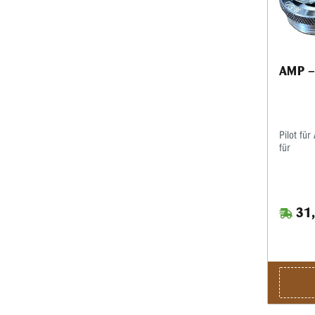
AMP – 
Pilot fü
für
31,