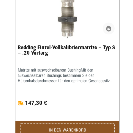
Redding Einzel-Vollkalibriermatrize – Typ S
– .20 Vartarg
Matrize mit auswechselbarem BushingMit den
auswechselbaren Bushings bestimmen Sie den
Hülsenhalsdurchmesser für den optimalen Geschosssitz
selbst.Mit der Mikrometerschraube stellen Sie
wiederholgenau ein, wie tief der Hülsenhals kalibriert
wird.Type „S”- Matrize mit Halskalibrierung für Bushing-
147,30 €
Body Die- Standard-SetzmatrizeDie Bushings sind nicht im
Satz enthalten, bitte extra ordern.
IN DEN WARENKORB