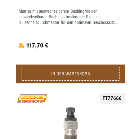
Matrize mit auswechselbarem BushingMit den
auswechselbaren Bushings bestimmen Sie den
Hülsenhalsdurchmesser für den optimalen Geschosssitz
selbst.Mit der Mikrometerschraube stellen Sie
wiederholgenau ein, wie tief der Hülsenhals kalibriert
wird.Type „S”- Matrize mit Halskalibrierung für Bushing-
117,70 €
Body Die- Standard-SetzmatrizeDie Bushings sind nicht im
Satz enthalten, bitte extra ordern.
IN DEN WARENKORB
TT77666