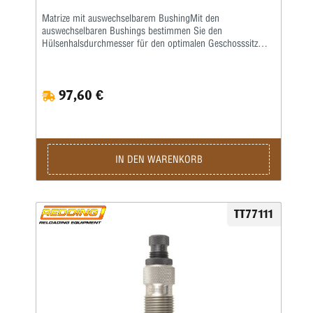
Matrize mit auswechselbarem BushingMit den
auswechselbaren Bushings bestimmen Sie den
Hülsenhalsdurchmesser für den optimalen Geschosssitz
selbst.Mit der Mikrometerschraube stellen Sie
wiederholgenau ein, wie tief der Hülsenhals kalibriert
wird.Type „S”- Matrize mit Halskalibrierung für Bushing-
97,60 €
Body Die- Standard-SetzmatrizeDie Bushings sind nicht im
Satz enthalten, bitte extra ordern.
IN DEN WARENKORB
TT77111