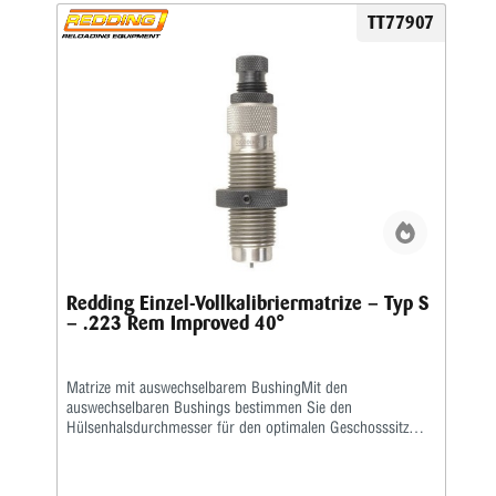
TT77907
Redding Einzel-Vollkalibriermatrize – Typ S
– .223 Rem Improved 40°
Matrize mit auswechselbarem BushingMit den
auswechselbaren Bushings bestimmen Sie den
Hülsenhalsdurchmesser für den optimalen Geschosssitz
selbst.Mit der Mikrometerschraube stellen Sie
wiederholgenau ein, wie tief der Hülsenhals kalibriert
wird.Type „S”- Matrize mit Halskalibrierung für Bushing-