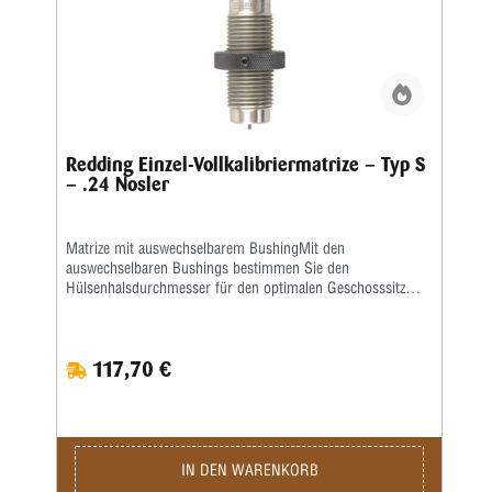
Redding Einzel-Vollkalibriermatrize – Typ S
– .24 Nosler
Matrize mit auswechselbarem BushingMit den
auswechselbaren Bushings bestimmen Sie den
Hülsenhalsdurchmesser für den optimalen Geschosssitz
selbst.Mit der Mikrometerschraube stellen Sie
wiederholgenau ein, wie tief der Hülsenhals kalibriert
wird.Type „S”- Matrize mit Halskalibrierung für Bushing-
117,70 €
Body Die- Standard-SetzmatrizeDie Bushings sind nicht im
Satz enthalten, bitte extra ordern.
IN DEN WARENKORB