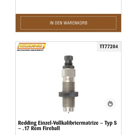
Satz enthalten, bitte extra ordern.
IN DEN WARENKORB
TT77204
Redding Einzel-Vollkalibriermatrize – Typ S
– .17 Rem Fireball