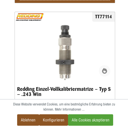
TT77114
Redding Einzel-Vollkalibriermatrize – Typ S
– .243 Win
Diese Website verwendet Cookies, um eine bestmögliche Erfahrung bieten zu
können.
Mehr Informationen ...
Matrize mit auswechselbarem BushingMit den
auswechselbaren Bushings bestimmen Sie den
Ablehnen
Konfigurieren
Alle Cookies akzeptieren
Hülsenhalsdurchmesser für den optimalen Geschosssitz
selbst.Mit der Mikrometerschraube stellen Sie