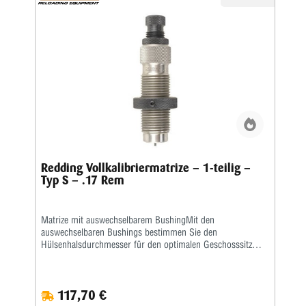
Redding Vollkalibriermatrize – 1-teilig –
Typ S – .17 Rem
Matrize mit auswechselbarem BushingMit den
auswechselbaren Bushings bestimmen Sie den
Hülsenhalsdurchmesser für den optimalen Geschosssitz
selbst.Mit der Mikrometerschraube stellen Sie
wiederholgenau ein, wie tief der Hülsenhals kalibriert
wird.Type „S”- Matrize mit Halskalibrierung für Bushing-
117,70 €
Body Die- Standard-SetzmatrizeDie Bushings sind nicht im