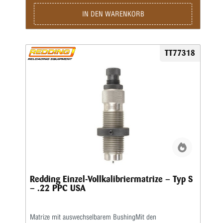
IN DEN WARENKORB
TT77318
Redding Einzel-Vollkalibriermatrize – Typ S
– .22 PPC USA
Matrize mit auswechselbarem BushingMit den