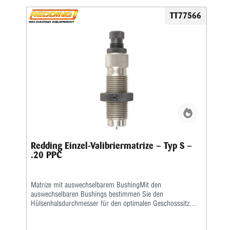
TT77566
Redding Einzel-Valibriermatrize – Typ S –
.20 PPC
Matrize mit auswechselbarem BushingMit den
auswechselbaren Bushings bestimmen Sie den
Hülsenhalsdurchmesser für den optimalen Geschosssitz
selbst.Mit der Mikrometerschraube stellen Sie
wiederholgenau ein, wie tief der Hülsenhals kalibriert