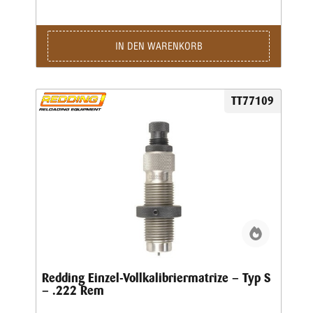
IN DEN WARENKORB
TT77109
Redding Einzel-Vollkalibriermatrize – Typ S
– .222 Rem