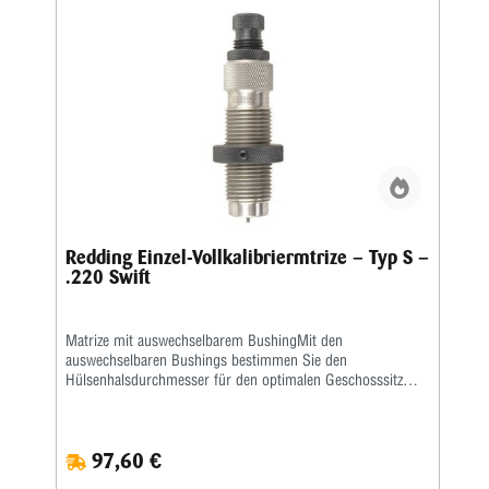
Redding Einzel-Vollkalibriermtrize – Typ S –
.220 Swift
Matrize mit auswechselbarem BushingMit den
auswechselbaren Bushings bestimmen Sie den
Hülsenhalsdurchmesser für den optimalen Geschosssitz
selbst.Mit der Mikrometerschraube stellen Sie
wiederholgenau ein, wie tief der Hülsenhals kalibriert
wird.Type „S”- Matrize mit Halskalibrierung für Bushing-
97,60 €
Body Die- Standard-SetzmatrizeDie Bushings sind nicht im
Satz enthalten, bitte extra ordern.