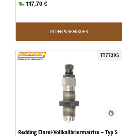
117,70 €
Body Die- Standard-SetzmatrizeDie Bushings sind nicht im
Satz enthalten, bitte extra ordern.
IN DEN WARENKORB
TT77295
Redding Einzel-Vollkalibriermatrize – Typ S