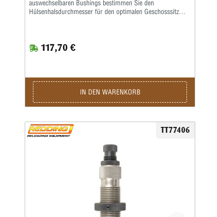
auswechselbaren Bushings bestimmen Sie den
Hülsenhalsdurchmesser für den optimalen Geschosssitz
selbst.Mit der Mikrometerschraube stellen Sie
wiederholgenau ein, wie tief der Hülsenhals kalibriert
wird.Type „S”- Matrize mit Halskalibrierung für Bushing-
117,70 €
Body Die- Standard-SetzmatrizeDie Bushings sind nicht im
Satz enthalten, bitte extra ordern.
IN DEN WARENKORB
TT77406