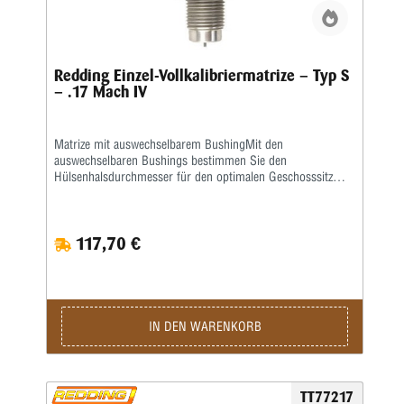
Redding Einzel-Vollkalibriermatrize – Typ S
– .17 Mach IV
Matrize mit auswechselbarem BushingMit den
auswechselbaren Bushings bestimmen Sie den
Hülsenhalsdurchmesser für den optimalen Geschosssitz
selbst.Mit der Mikrometerschraube stellen Sie
wiederholgenau ein, wie tief der Hülsenhals kalibriert
wird.Type „S”- Matrize mit Halskalibrierung für Bushing-
117,70 €
Body Die- Standard-SetzmatrizeDie Bushings sind nicht im
Satz enthalten, bitte extra ordern.
IN DEN WARENKORB
TT77217