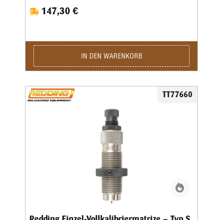
wird.Type „S”- Matrize mit Halskalibrierung für Bushing-
147,30 €
Body Die- Standard-SetzmatrizeDie Bushings sind nicht im
Satz enthalten, bitte extra ordern.
IN DEN WARENKORB
TT77660
Redding Einzel-Vollkalibriermatrize – Typ S