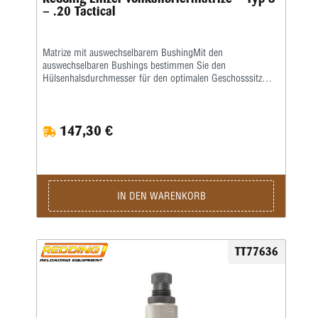
– .20 Tactical
Matrize mit auswechselbarem BushingMit den
auswechselbaren Bushings bestimmen Sie den
Hülsenhalsdurchmesser für den optimalen Geschosssitz
selbst.Mit der Mikrometerschraube stellen Sie
wiederholgenau ein, wie tief der Hülsenhals kalibriert
wird.Type „S”- Matrize mit Halskalibrierung für Bushing-
147,30 €
Body Die- Standard-SetzmatrizeDie Bushings sind nicht im
Satz enthalten, bitte extra ordern.
IN DEN WARENKORB
TT77636