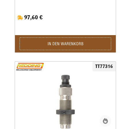
selbst.Mit der Mikrometerschraube stellen Sie
wiederholgenau ein, wie tief der Hülsenhals kalibriert
wird.Type „S”- Matrize mit Halskalibrierung für Bushing-
97,60 €
Body Die- Standard-SetzmatrizeDie Bushings sind nicht im
Satz enthalten, bitte extra ordern.
IN DEN WARENKORB
TT77316