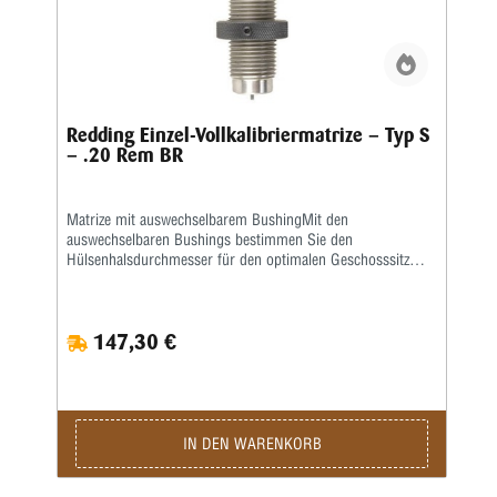
Redding Einzel-Vollkalibriermatrize – Typ S
– .20 Rem BR
Matrize mit auswechselbarem BushingMit den
auswechselbaren Bushings bestimmen Sie den
Hülsenhalsdurchmesser für den optimalen Geschosssitz
selbst.Mit der Mikrometerschraube stellen Sie
wiederholgenau ein, wie tief der Hülsenhals kalibriert
wird.Type „S”- Matrize mit Halskalibrierung für Bushing-
147,30 €
Body Die- Standard-SetzmatrizeDie Bushings sind nicht im
Satz enthalten, bitte extra ordern.
IN DEN WARENKORB