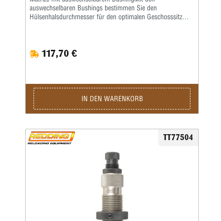
auswechselbaren Bushings bestimmen Sie den
Hülsenhalsdurchmesser für den optimalen Geschosssitz
selbst.Mit der Mikrometerschraube stellen Sie
wiederholgenau ein, wie tief der Hülsenhals kalibriert
wird.Type „S”- Matrize mit Halskalibrierung für Bushing-
117,70 €
Body Die- Standard-SetzmatrizeDie Bushings sind nicht im
Satz enthalten, bitte extra ordern.
IN DEN WARENKORB
TT77504