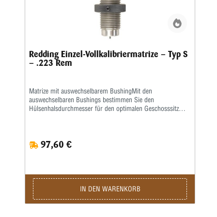
Redding Einzel-Vollkalibriermatrize – Typ S
– .223 Rem
Matrize mit auswechselbarem BushingMit den
auswechselbaren Bushings bestimmen Sie den
Hülsenhalsdurchmesser für den optimalen Geschosssitz
selbst.Mit der Mikrometerschraube stellen Sie
wiederholgenau ein, wie tief der Hülsenhals kalibriert
wird.Type „S”- Matrize mit Halskalibrierung für Bushing-
97,60 €
Body Die- Standard-SetzmatrizeDie Bushings sind nicht im
Satz enthalten, bitte extra ordern.
IN DEN WARENKORB