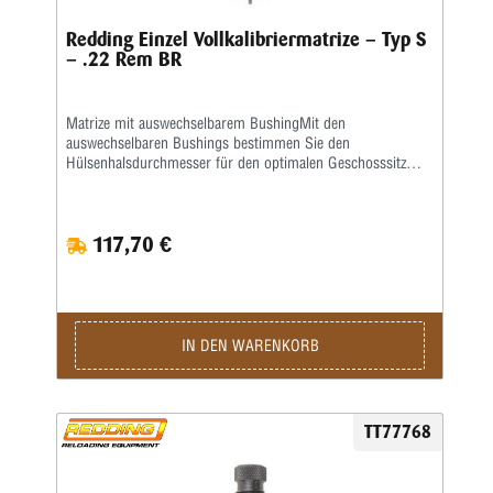
Redding Einzel Vollkalibriermatrize – Typ S
– .22 Rem BR
Matrize mit auswechselbarem BushingMit den
auswechselbaren Bushings bestimmen Sie den
Hülsenhalsdurchmesser für den optimalen Geschosssitz
selbst.Mit der Mikrometerschraube stellen Sie
wiederholgenau ein, wie tief der Hülsenhals kalibriert
wird.Type „S”- Matrize mit Halskalibrierung für Bushing-
117,70 €
Body Die- Standard-SetzmatrizeDie Bushings sind nicht im
Satz enthalten, bitte extra ordern.
IN DEN WARENKORB
TT77768