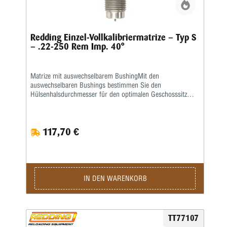
Redding Einzel-Vollkalibriermatrize – Typ S
– .22-250 Rem Imp. 40°
Matrize mit auswechselbarem BushingMit den
auswechselbaren Bushings bestimmen Sie den
Hülsenhalsdurchmesser für den optimalen Geschosssitz
selbst.Mit der Mikrometerschraube stellen Sie
wiederholgenau ein, wie tief der Hülsenhals kalibriert
wird.Type „S”- Matrize mit Halskalibrierung für Bushing-
117,70 €
Body Die- Standard-SetzmatrizeDie Bushings sind nicht im
Satz enthalten, bitte extra ordern.
IN DEN WARENKORB
TT77107