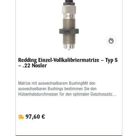
Redding Einzel-Vollkalibriermatrize – Typ S
– .22 Nosler
Matrize mit auswechselbarem BushingMit den
auswechselbaren Bushings bestimmen Sie den
Hülsenhalsdurchmesser für den optimalen Geschosssitz
selbst.Mit der Mikrometerschraube stellen Sie
wiederholgenau ein, wie tief der Hülsenhals kalibriert
wird.Type „S”- Matrize mit Halskalibrierung für Bushing-
97,60 €
Body Die- Standard-SetzmatrizeDie Bushings sind nicht im
Satz enthalten, bitte extra ordern.