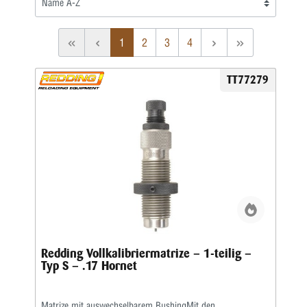
1
2
3
4
TT77279
Redding Vollkalibriermatrize – 1-teilig –
Typ S – .17 Hornet
Matrize mit auswechselbarem BushingMit den