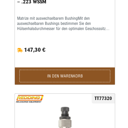
– .223 WSSM
Matrize mit auswechselbarem BushingMit den
auswechselbaren Bushings bestimmen Sie den
Hülsenhalsdurchmesser für den optimalen Geschosssitz
selbst.Mit der Mikrometerschraube stellen Sie
wiederholgenau ein, wie tief der Hülsenhals kalibriert
wird.Type „S”- Matrize mit Halskalibrierung für Bushing-
147,30 €
Body Die- Standard-SetzmatrizeDie Bushings sind nicht im
Satz enthalten, bitte extra ordern.
IN DEN WARENKORB
TT77320