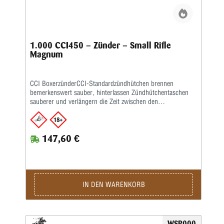
1.000 CCI450 – Zünder – Small Rifle
Magnum
CCI BoxerzünderCCI-Standardzündhütchen brennen
bemerkenswert sauber, hinterlassen Zündhütchentaschen
sauberer und verlängern die Zeit zwischen den
Taschenreinigungen.Das ist ein großer Vorteil für
progressive Wiederlader.Sie sind empfindlicher und leichter
zu setzen als ältere CCI-Zündhütchen und für eine
147,60 €
reibungslose Zufuhr in automatisierten Geräten
ausgelegt.Sauber brennende Initiatormischung Größerer
„Sweet Spot“ für Waffen, die außermittige Treffer
erzeugen.Einfacher zu setzen als je zuvor Verbesserte
Empfindlichkeit für „kritisches“ Laden.
IN DEN WARENKORB
WSR000