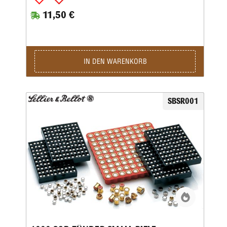
Trocknen und Pressen sowie Amboss eindrücken von
11,50 €
integrierten automatischen Qualitätsprüfungen begleitet. Mit
modernsten, optoelektronischen Prüfmitteln werden sie auf
Abweichungen in Aufbau und Maßhaltigkeit überprüft. Die
Anzündempfindlichkeit unserer Anzündhütchen wird so
eingestellt, dass die Zündung bei einem ausreichend tiefen
und zentrischen Aufschlag durch den Schlagbolzen der
IN DEN WARENKORB
Waffe mit 100%iger Sicherheit
erfolgt.Zündhütchennummer: 4033 • Durchmesser (mm):
4,45 • Bezeichnung: Für kleinkalibrige Büchsenpatronen •
Eignung: .22 Hornet / .222 Rem / 5,6x50 / 5,6x50 R / .30
SBSR001
Carbine / .223