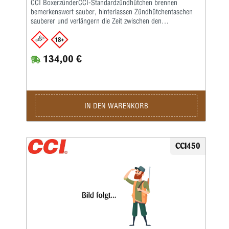
CCI BoxerzünderCCI-Standardzündhütchen brennen
bemerkenswert sauber, hinterlassen Zündhütchentaschen
sauberer und verlängern die Zeit zwischen den
Taschenreinigungen.Das ist ein großer Vorteil für
progressive Wiederlader.Sie sind empfindlicher und leichter
zu setzen als ältere CCI-Zündhütchen und für eine
134,00 €
reibungslose Zufuhr in automatisierten Geräten
ausgelegt.Sauber brennende Initiatormischung Größerer
„Sweet Spot“ für Waffen, die außermittige Treffer
erzeugen.Einfacher zu setzen als je zuvor Verbesserte
Empfindlichkeit für „kritisches“ Laden.
IN DEN WARENKORB
CCI450