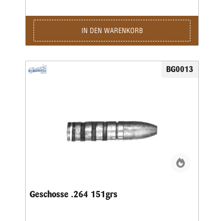
gleichbleibende Präzision.Lieferzeit bei Festauftrag, je nach
Auftragslage, 3-6 Wochen.
IN DEN WARENKORB
BG0013
Geschosse .264 151grs