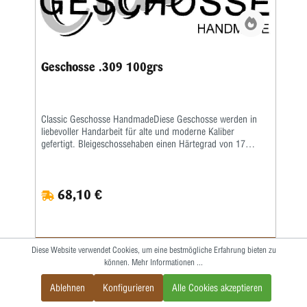
Geschosse .309 100grs
Classic Geschosse HandmadeDiese Geschosse werden in
liebevoller Handarbeit für alte und moderne Kaliber
gefertigt. Bleigeschossehaben einen Härtegrad von 17
Brinell und werden mit einem besonderen Fett kalibriert.
Vollmantel undTeilmantelgeschosse werden aus einem 0,6
mm starken Näpfchen gefertigt. Nachdem Mantel und
68,10 €
Kerngenau ausgewogen wurden, werden beide zu einer
Einheit geformt. Eine strenge Qualitätskontrolle bürgtfür
gleichbleibende Präzision.Lieferzeit bei Festauftrag, je nach
Auftragslage, 3-6 Wochen.
Diese Website verwendet Cookies, um eine bestmögliche Erfahrung bieten zu
IN DEN WARENKORB
können.
Mehr Informationen ...
Ablehnen
Konfigurieren
Alle Cookies akzeptieren