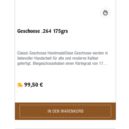
Geschosse .264 175grs
Classic Geschosse HandmadeDiese Geschosse werden in
liebevoller Handarbeit für alte und moderne Kaliber
gefertigt. Bleigeschossehaben einen Härtegrad von 17
Brinell und werden mit einem besonderen Fett kalibriert.
Vollmantel undTeilmantelgeschosse werden aus einem 0,6
mm starken Näpfchen gefertigt. Nachdem Mantel und
99,50 €
Kerngenau ausgewogen wurden, werden beide zu einer
Einheit geformt. Eine strenge Qualitätskontrolle bürgtfür
gleichbleibende Präzision.Lieferzeit bei Festauftrag, je nach
Auftragslage, 3-6 Wochen.
IN DEN WARENKORB