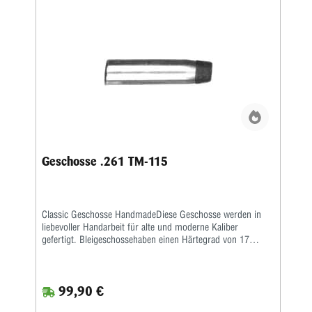
Geschosse .261 TM-115
Classic Geschosse HandmadeDiese Geschosse werden in
liebevoller Handarbeit für alte und moderne Kaliber
gefertigt. Bleigeschossehaben einen Härtegrad von 17
Brinell und werden mit einem besonderen Fett kalibriert.
Vollmantel undTeilmantelgeschosse werden aus einem 0,6
mm starken Näpfchen gefertigt. Nachdem Mantel und
99,90 €
Kerngenau ausgewogen wurden, werden beide zu einer
Einheit geformt. Eine strenge Qualitätskontrolle bürgtfür