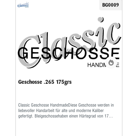
BG0009
Geschosse .265 175grs
Classic Geschosse HandmadeDiese Geschosse werden in
liebevoller Handarbeit für alte und moderne Kaliber
gefertigt. Bleigeschossehaben einen Härtegrad von 17
Brinell und werden mit einem besonderen Fett kalibriert.
Vollmantel undTeilmantelgeschosse werden aus einem 0,6
mm starken Näpfchen gefertigt. Nachdem Mantel und