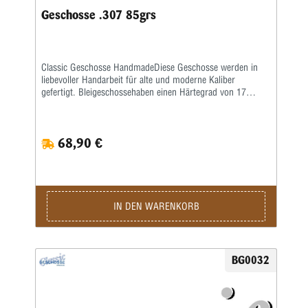
Geschosse .307 85grs
Classic Geschosse HandmadeDiese Geschosse werden in
liebevoller Handarbeit für alte und moderne Kaliber
gefertigt. Bleigeschossehaben einen Härtegrad von 17
Brinell und werden mit einem besonderen Fett kalibriert.
Vollmantel undTeilmantelgeschosse werden aus einem 0,6
mm starken Näpfchen gefertigt. Nachdem Mantel und
68,90 €
Kerngenau ausgewogen wurden, werden beide zu einer
Einheit geformt. Eine strenge Qualitätskontrolle bürgtfür
gleichbleibende Präzision.Lieferzeit bei Festauftrag, je nach
Auftragslage, 3-6 Wochen.
IN DEN WARENKORB
BG0032