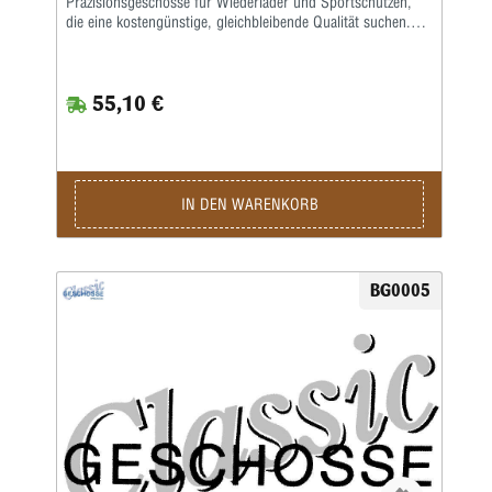
Präzisionsgeschosse für Wiederlader und Sportschützen,
die eine kostengünstige, gleichbleibende Qualität suchen.
Die .229‑Kaliber / 75 Grain‑Ausführung bietet eine gute
Balance aus Stabilität, Geschwindigkeit und Zielwirkung —
ideal für Trainings, Zielschießen und leichte jagdliche
55,10 €
Anwendungen. Hergestellt nach soliden Fertigungsstandards
liefern diese 100 Geschosse .229 · 75 grs reproduzierbare
Maßhaltigkeit und konstante Ballistik. Die moderate
Geschossmasse sorgt für ruhiges Laufverhalten und
vorhersehbare Treffpunktlage über kurze bis mittlere
Distanzen. Technische Daten Artikel: Classic 100 Geschosse
IN DEN WARENKORB
.229 · 75 grs Kaliber: .229 Gewicht: 75 Grain (≈ 4,86 g)
Menge: 100 Stück Typ/Form: Standard‑Design für
Allround‑Einsatz Einsatz: Wiederladen, Training,
Zielschießen, leichte jagdliche Anwendungen Vorteile
BG0005
Wirtschaftliche 100er‑Packung für Serienbeladungen und
Training. Konstante Fertigungsqualität für reproduzierbare
Trefferbilder. Ausgewogenes Gewicht für stabile Flugbahnen
und gutes Handling. Geeignet für Wiederlader, die einfache,
zuverlässige Geschosse benötigen. Classic 100 Geschosse
.229 · 75 grs — 100×, .229 Kaliber, 75 Grain (≈4,86 g):
zuverlässige, wirtschaftliche Allround‑Geschosse für
Training und Wiederladen.