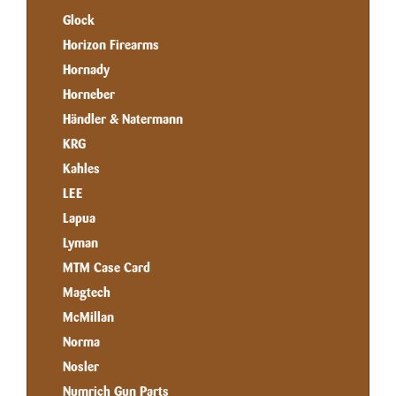
Glock
Horizon Firearms
Hornady
Horneber
Händler & Natermann
KRG
Kahles
LEE
Lapua
Lyman
MTM Case Card
Magtech
McMillan
Norma
Nosler
Numrich Gun Parts