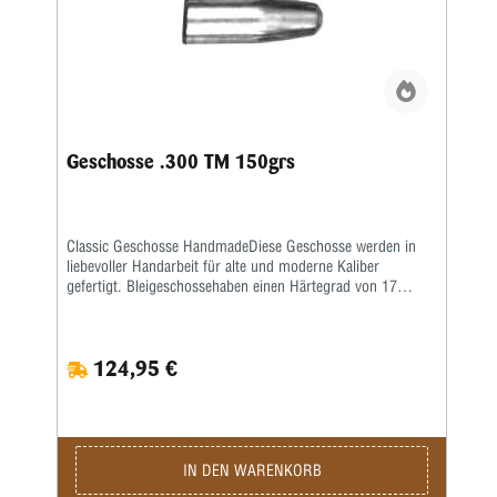
Geschosse .300 TM 150grs
Classic Geschosse HandmadeDiese Geschosse werden in
liebevoller Handarbeit für alte und moderne Kaliber
gefertigt. Bleigeschossehaben einen Härtegrad von 17
Brinell und werden mit einem besonderen Fett kalibriert.
Vollmantel undTeilmantelgeschosse werden aus einem 0,6
mm starken Näpfchen gefertigt. Nachdem Mantel und
124,95 €
Kerngenau ausgewogen wurden, werden beide zu einer
Einheit geformt. Eine strenge Qualitätskontrolle bürgtfür
gleichbleibende Präzision.Lieferzeit bei Festauftrag, je nach
Auftragslage, 3-6 Wochen.
IN DEN WARENKORB