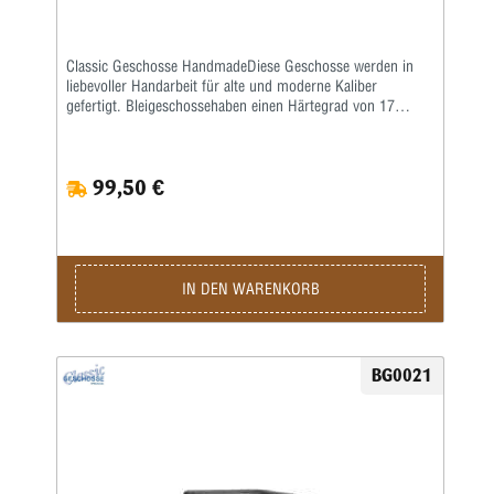
Classic Geschosse HandmadeDiese Geschosse werden in
liebevoller Handarbeit für alte und moderne Kaliber
gefertigt. Bleigeschossehaben einen Härtegrad von 17
Brinell und werden mit einem besonderen Fett kalibriert.
Vollmantel undTeilmantelgeschosse werden aus einem 0,6
mm starken Näpfchen gefertigt. Nachdem Mantel und
99,50 €
Kerngenau ausgewogen wurden, werden beide zu einer
Einheit geformt. Eine strenge Qualitätskontrolle bürgtfür
gleichbleibende Präzision.Lieferzeit bei Festauftrag, je nach
Auftragslage, 3-6 Wochen.
IN DEN WARENKORB
BG0021