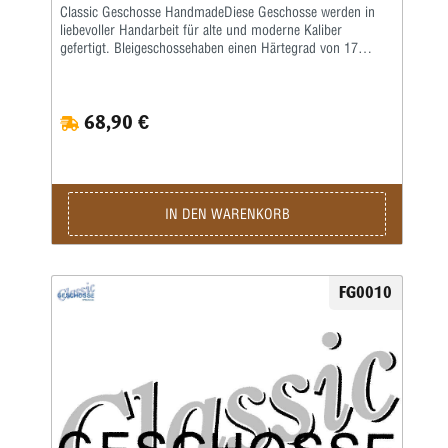
Classic Geschosse HandmadeDiese Geschosse werden in
liebevoller Handarbeit für alte und moderne Kaliber
gefertigt. Bleigeschossehaben einen Härtegrad von 17
Brinell und werden mit einem besonderen Fett kalibriert.
Vollmantel undTeilmantelgeschosse werden aus einem 0,6
mm starken Näpfchen gefertigt. Nachdem Mantel und
68,90 €
Kerngenau ausgewogen wurden, werden beide zu einer
Einheit geformt. Eine strenge Qualitätskontrolle bürgtfür
gleichbleibende Präzision.Lieferzeit bei Festauftrag, je nach
Auftragslage, 3-6 Wochen.
IN DEN WARENKORB
FG0010