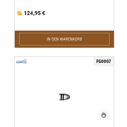
Vollmantel undTeilmantelgeschosse werden aus einem 0,6
mm starken Näpfchen gefertigt. Nachdem Mantel und
124,95 €
Kerngenau ausgewogen wurden, werden beide zu einer
Einheit geformt. Eine strenge Qualitätskontrolle bürgtfür
gleichbleibende Präzision.Lieferzeit bei Festauftrag, je nach
Auftragslage, 3-6 Wochen.
IN DEN WARENKORB
FG0007