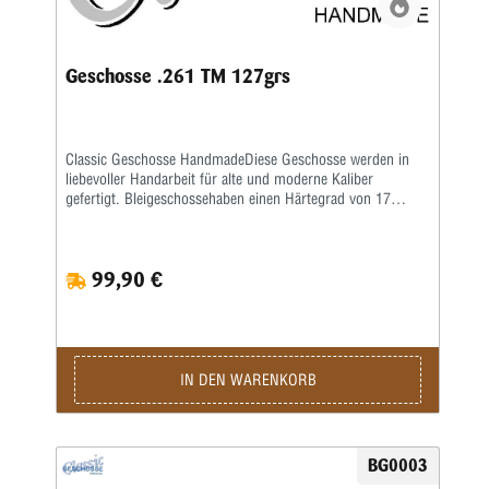
Geschosse .261 TM 127grs
Classic Geschosse HandmadeDiese Geschosse werden in
liebevoller Handarbeit für alte und moderne Kaliber
gefertigt. Bleigeschossehaben einen Härtegrad von 17
Brinell und werden mit einem besonderen Fett kalibriert.
Vollmantel undTeilmantelgeschosse werden aus einem 0,6
mm starken Näpfchen gefertigt. Nachdem Mantel und
99,90 €
Kerngenau ausgewogen wurden, werden beide zu einer
Einheit geformt. Eine strenge Qualitätskontrolle bürgtfür
gleichbleibende Präzision.Lieferzeit bei Festauftrag, je nach
Auftragslage, 3-6 Wochen.
IN DEN WARENKORB
BG0003