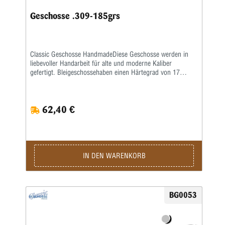
Geschosse .309-185grs
Classic Geschosse HandmadeDiese Geschosse werden in
liebevoller Handarbeit für alte und moderne Kaliber
gefertigt. Bleigeschossehaben einen Härtegrad von 17
Brinell und werden mit einem besonderen Fett kalibriert.
Vollmantel undTeilmantelgeschosse werden aus einem 0,6
mm starken Näpfchen gefertigt. Nachdem Mantel und
62,40 €
Kerngenau ausgewogen wurden, werden beide zu einer
Einheit geformt. Eine strenge Qualitätskontrolle bürgtfür
gleichbleibende Präzision.Lieferzeit bei Festauftrag, je nach
Auftragslage, 3-6 Wochen.
IN DEN WARENKORB
BG0053