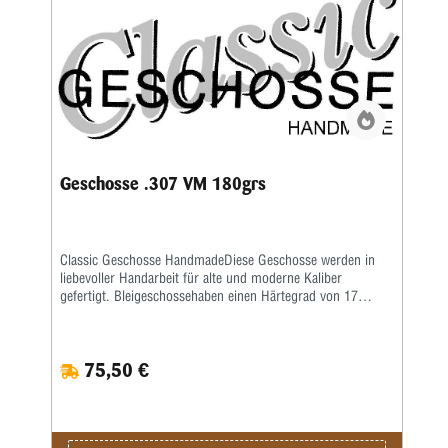
Geschosse .307 VM 180grs
Classic Geschosse HandmadeDiese Geschosse werden in
liebevoller Handarbeit für alte und moderne Kaliber
gefertigt. Bleigeschossehaben einen Härtegrad von 17
Brinell und werden mit einem besonderen Fett kalibriert.
Vollmantel undTeilmantelgeschosse werden aus einem 0,6
mm starken Näpfchen gefertigt. Nachdem Mantel und
75,50 €
Kerngenau ausgewogen wurden, werden beide zu einer
Einheit geformt. Eine strenge Qualitätskontrolle bürgtfür
gleichbleibende Präzision.Lieferzeit bei Festauftrag, je nach
Auftragslage, 3-6 Wochen.