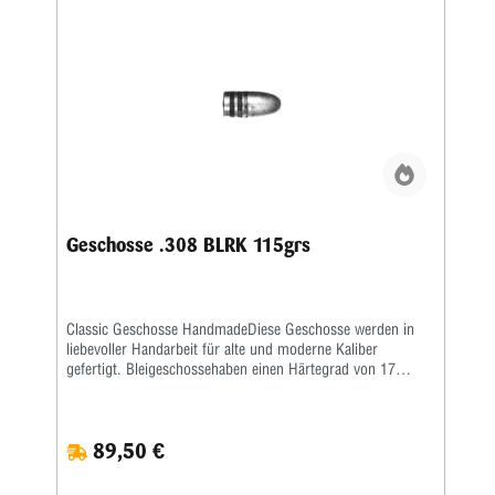
Geschosse .308 BLRK 115grs
Classic Geschosse HandmadeDiese Geschosse werden in
liebevoller Handarbeit für alte und moderne Kaliber
gefertigt. Bleigeschossehaben einen Härtegrad von 17
Brinell und werden mit einem besonderen Fett kalibriert.
Vollmantel undTeilmantelgeschosse werden aus einem 0,6
mm starken Näpfchen gefertigt. Nachdem Mantel und
89,50 €
Kerngenau ausgewogen wurden, werden beide zu einer
Einheit geformt. Eine strenge Qualitätskontrolle bürgtfür
gleichbleibende Präzision.Lieferzeit bei Festauftrag, je nach