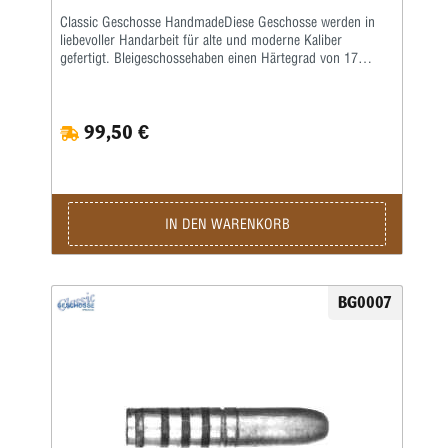
Classic Geschosse HandmadeDiese Geschosse werden in
liebevoller Handarbeit für alte und moderne Kaliber
gefertigt. Bleigeschossehaben einen Härtegrad von 17
Brinell und werden mit einem besonderen Fett kalibriert.
Vollmantel undTeilmantelgeschosse werden aus einem 0,6
mm starken Näpfchen gefertigt. Nachdem Mantel und
99,50 €
Kerngenau ausgewogen wurden, werden beide zu einer
Einheit geformt. Eine strenge Qualitätskontrolle bürgtfür
gleichbleibende Präzision.Lieferzeit bei Festauftrag, je nach
Auftragslage, 3-6 Wochen.
IN DEN WARENKORB
BG0007