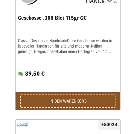
Geschosse .308 Blei 115gr GC
Classic Geschosse HandmadeDiese Geschosse werden in
liebevoller Handarbeit für alte und moderne Kaliber
gefertigt. Bleigeschossehaben einen Härtegrad von 17
Brinell und werden mit einem besonderen Fett kalibriert.
Vollmantel undTeilmantelgeschosse werden aus einem 0,6
mm starken Näpfchen gefertigt. Nachdem Mantel und
89,50 €
Kerngenau ausgewogen wurden, werden beide zu einer
Einheit geformt. Eine strenge Qualitätskontrolle bürgtfür
gleichbleibende Präzision.Lieferzeit bei Festauftrag, je nach
Auftragslage, 3-6 Wochen.
IN DEN WARENKORB
FG0023