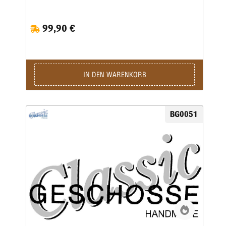
Brinell und werden mit einem besonderen Fett kalibriert.
Vollmantel undTeilmantelgeschosse werden aus einem 0,6
mm starken Näpfchen gefertigt. Nachdem Mantel und
99,90 €
Kerngenau ausgewogen wurden, werden beide zu einer
Einheit geformt. Eine strenge Qualitätskontrolle bürgtfür
gleichbleibende Präzision.Lieferzeit bei Festauftrag, je nach
Auftragslage, 3-6 Wochen.
IN DEN WARENKORB
BG0051