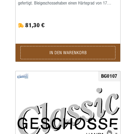
gefertigt. Bleigeschossehaben einen Härtegrad von 17
Brinell und werden mit einem besonderen Fett kalibriert.
Vollmantel undTeilmantelgeschosse werden aus einem 0,6
mm starken Näpfchen gefertigt. Nachdem Mantel und
81,30 €
Kerngenau ausgewogen wurden, werden beide zu einer
Einheit geformt. Eine strenge Qualitätskontrolle bürgtfür
gleichbleibende Präzision.Lieferzeit bei Festauftrag, je nach
Auftragslage, 3-6 Wochen.
IN DEN WARENKORB
BG0107