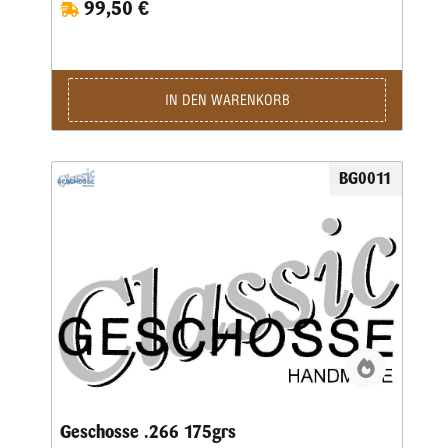
99,50 €
Kerngenau ausgewogen wurden, werden beide zu einer
Einheit geformt. Eine strenge Qualitätskontrolle bürgtfür
gleichbleibende Präzision.Lieferzeit bei Festauftrag, je nach
Auftragslage, 3-6 Wochen.
IN DEN WARENKORB
BG0011
Geschosse .266 175grs