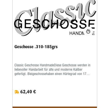
Geschosse .310-185grs
Classic Geschosse HandmadeDiese Geschosse werden in
liebevoller Handarbeit für alte und moderne Kaliber
gefertigt. Bleigeschossehaben einen Härtegrad von 17
Brinell und werden mit einem besonderen Fett kalibriert.
Vollmantel undTeilmantelgeschosse werden aus einem 0,6
mm starken Näpfchen gefertigt. Nachdem Mantel und
62,40 €
Kerngenau ausgewogen wurden, werden beide zu einer
Einheit geformt. Eine strenge Qualitätskontrolle bürgtfür
gleichbleibende Präzision.Lieferzeit bei Festauftrag, je nach
Auftragslage, 3-6 Wochen.