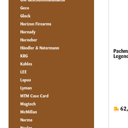
GM Geschossmanufaktur
mm
Geco
Glock
Horizon Firearms
Hornady
Horneber
Händler & Natermann
Pachm
Legen
KRG
Kahles
LEE
Lapua
Lyman
MTM Case Card
Magtech
62,
McMillan
Norma