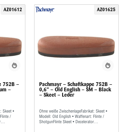
AZ01612
AZ01625
e 752B –
Pachmayr – Schaftkappe 752B –
ium –
0,6“ – Old English – SM – Black
– Skeet – Leder
: Skeet •
Ohne weiße ZwischenlageFabrikat: Skeet •
linte /
Modell: Old English • Waffenart: Flinte /
r
ShotgunFlinte Skeet • Decelerator
look schwarz
Schaftkappe Old English • Lederlook schwarz