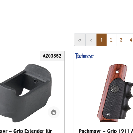
1
2
3
4
AZ03852
yr – Grip Extender für
Pachmayr – Grip 1911 