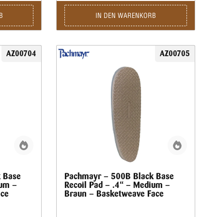
r den Stift
satz aus
B
IN DEN WARENKORB
prengummi
latten für
nass oder
chneidet.
Vordergurt
AZ00704
AZ00705
omfort. Für
en diese
er
erfordert
m geformtem
11 Auto
 • Kein
ge
idextrous
nd • Farbe:
ell: 1911 •
odell:
 Base
Pachmayr – 500B Black Base
andgewicht:
ium –
Recoil Pad – .4“ – Medium –
m •
ace
Braun – Basketweave Face
dlänge: 229