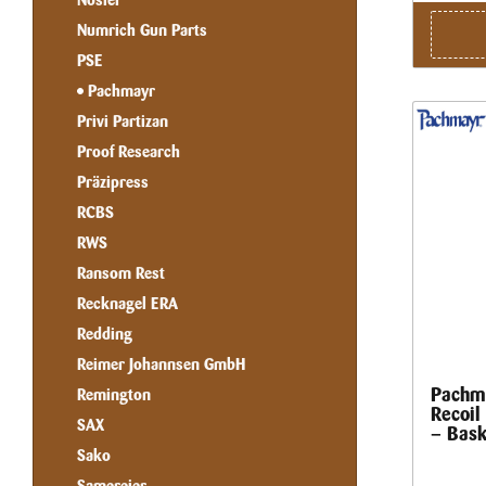
Nosler
Numrich Gun Parts
PSE
Pachmayr
Privi Partizan
Proof Research
Präzipress
RCBS
RWS
Ransom Rest
Recknagel ERA
Redding
Reimer Johannsen GmbH
Pachm
Remington
Recoil
SAX
– Bask
Sako