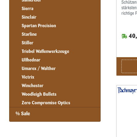
Samereier
Schützen
stärksten
Sierra
richtige 
Sinclair
Reduzier
eine ruts
Spartan Precision
Gewehrkol
Starline
40,
Pachmayr
Industrie
Stiller
entwicke
Triebel Waffenwerkzeuge
allmählic
zu schütz
Ulfhednar
die je n
stellen s
Umarex / Walther
montieren
Victrix
Schraube
Spitze de
Winchester
Polsterg
Woodleigh Bullets
eine Viel
ermöglic
Zero Compromise Optics
leicht sc
Passform
% Sale
Korbgefle
Sonderanf
von viele
1,68“ (4,