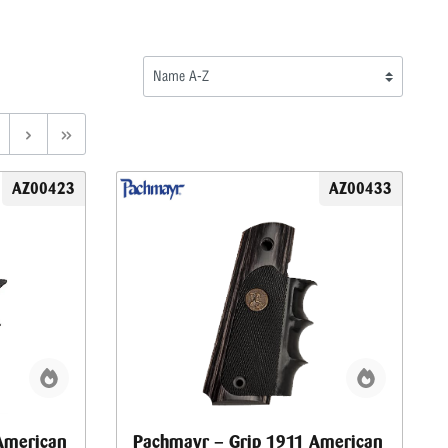
AZ00423
AZ00433
American
Pachmayr – Grip 1911 American