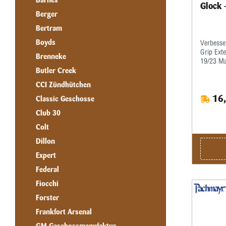
Barnes
Glock 
Berger
Bertram
Boyds
Verbesse
Grip Ext
Brenneke
19/23 Ma
besseren
Butler Creek
Magazine
CCI Zündhütchen
Waffen; 
16,
Aufsteck
Classic Geschosse
zwischen
Club 30
dem Bode
und sorg
Colt
handfüll
Dillon
geformt 
Rückstoß
Expert
Magazinen
Federal
Hergeste
Schwarz 
Fiocchi
Magazine
Art: Grip
Forster
Glock • 
Frankfort Arsenal
0,027 kg
Versandb