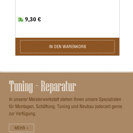
9,30 €
IN DEN WARENKORB
Tuning – Reparatur
In unserer Meisterwerkstatt stehen Ihnen unsere Spezialisten
für Montagen, Schäftung, Tuning und Neubau jederzeit gerne
zur Verfügung.
MEHR »