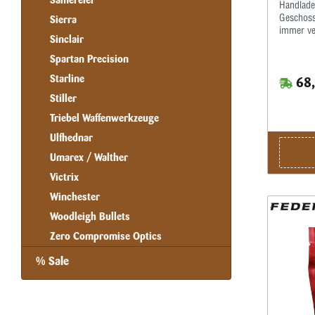
Samereier
Handlade
Geschoss
Sierra
immer ve
Sinclair
rollen. 
bieten d
Spartan Precision
Gewichtse
Starline
68,
molekula
druckgef
Stiller
maximale 
Triebel Waffenwerkzeuge
Genauigke
Gleichmä
Ulfhednar
elektroc
druckgefo
Umarex / Walther
für hervo
Victrix
geschärf
eine gle
Winchester
Gewichtse
Woodleigh Bullets
Eindringe
Fusion So
Zero Compromise Optics
.416 • G
• Schnit
% Sale
Zoll • D