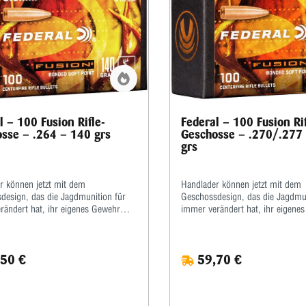
l – 100 Fusion Rifle-
Federal – 100 Fusion Rif
sse – .264 – 140 grs
Geschosse – .270/.277
grs
r können jetzt mit dem
Handlader können jetzt mit dem
design, das die Jagdmunition für
Geschossdesign, das die Jagdmun
rändert hat, ihr eigenes Gewehr
immer verändert hat, ihr eigene
Fusion®-Komponentengeschosse
rollen. Fusion®-Komponentenge
ie größte Ausdehnung und höchste
bieten die größte Ausdehnung u
rhaltung ihrer Klasse. Mit einer
Gewichtserhaltung ihrer Klasse. 
50 €
59,70 €
r verschmolzenen Hülle und einem
molekular verschmolzenen Hülle
ormten Kern überträgt Fusion
druckgeformten Kern überträgt 
Energie auf das Ziel und sorgt für
maximale Energie auf das Ziel un
it beim Markieren.Für eine perfekte
Genauigkeit beim Markieren.Für e