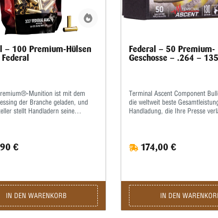
l – 100 Premium-Hülsen
Federal – 50 Premium-
 Federal
Geschosse – .264 – 135
Premium®-Munition ist mit dem
Terminal Ascent Component Bull
essing der Branche geladen, und
die weltweit beste Gesamtleistung
eller stellt Handladern seine
Handladung, die Ihre Presse verl
hmten Gold Medal®-
Verbundkonstruktion der Feder
ssinghülsen ohne Zündhütchen zur
Terminal Ascent™-Komponenten
g.Sie werden nach anspruchsvollen
sorgt für ein tiefes Eindringen in
90 €
174,00 €
tionen gebaut und bieten extreme
nahegelegene Ziele, während die 
nz.Messing aus erster Hand • Große
Slipstream™-Polymerspitze die E
an beliebten Patronen • Ultra-enge
Geschwindigkeiten einleitet, die 
n sorgen für gleichbleibende
niedriger sind als bei vergleichb
Das lange, schlanke Profil des 
bietet einen extrem hohen ballist
IN DEN WARENKORB
IN DEN WARENKOR
Koeffizienten und die AccuChann
Rillentechnologie verbessert die 
und minimiert den Luftwiderstand