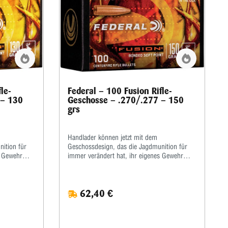
Durchmesser mm 5,68
le-
Federal – 100 Fusion Rifle-
 – 130
Geschosse – .270/.277 – 150
grs
Handlader können jetzt mit dem
ition für
Geschossdesign, das die Jagdmunition für
s Gewehr
immer verändert hat, ihr eigenes Gewehr
schosse
rollen. Fusion®-Komponentengeschosse
nd höchste
bieten die größte Ausdehnung und höchste
Mit einer
Gewichtserhaltung ihrer Klasse. Mit einer
62,40 €
 und einem
molekular verschmolzenen Hülle und einem
Fusion
druckgeformten Kern überträgt Fusion
d sorgt für
maximale Energie auf das Ziel und sorgt für
ine perfekte
Genauigkeit beim Markieren.Für eine perfekte