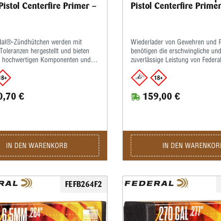
Pistol Centerfire Primer –
Pistol Centerfire Prime
al®-Zündhütchen werden mit
Wiederlader von Gewehren und P
oleranzen hergestellt und bieten
benötigen die erschwingliche un
n hochwertigen Komponenten und
zuverlässige Leistung von Feder
male Zündung, die Federal
Champion™ Zündhütchen.Ihre ein
 Gold Medal-Patronen überall zur
Zündmischung und gleichmäßig
ahl für Matchschützen
machen sie perfekt für Schützen
,70 €
159,00 €
ranchenführende Präzision und
Volumen sowie für diejenigen, di
nz • Zuverlässige Zündung • Gebaut
Nachladen lernen.Einzigartige Fe
em engen Toleranzen
Zündmischung für gleichmäßige
Preisgünstig • Erhältlich in Größ
praktisch alle Wiederladeanford
IN DEN WARENKORB
IN DEN WARENKOR
FEFB264F2