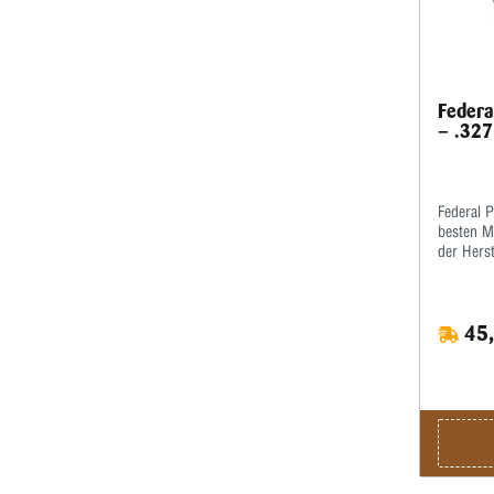
Federa
– .327
Federal 
besten M
der Herst
weltberü
Gewehrme
Verfügun
45,
Spezifika
Konsiste
Auswahl 
Toleranze
Leistung