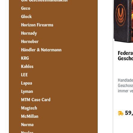
GM Geschossmanufaktur
Geco
Glock
Horizon Firearms
Hornady
Horneber
Händler & Natermann
Federa
Gescho
KRG
Kahles
LEE
Handlade
Lapua
Geschoss
immer ve
Lyman
rollen. 
MTM Case Card
bieten d
Gewichtse
Magtech
59,
molekula
McMillan
druckgef
maximale 
Norma
Genauigke