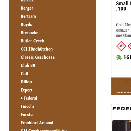
Barnes
Small 
Berger
.100
Bertram
Boyds
Gold Med
genauen T
Brenneke
dieselbe
eine opti
Butler Creek
Premium®
CCI Zündhütchen
ersten W
160
machen.B
Classic Geschosse
Konsiste
Club 30
mit extr
Colt
Dillon
Expert
Federal
Fiocchi
Forster
Frankfort Arsenal