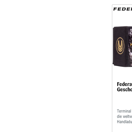
Federa
Gescho
Terminal
die weltw
Handladun
Verbundk