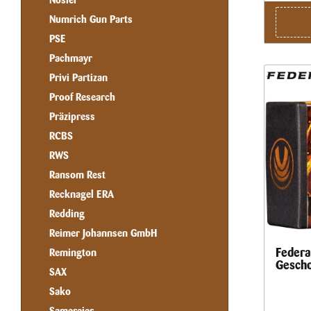
Nosler
Gleichmä
elektroc
Numrich Gun Parts
druckgefo
PSE
für hervo
geschärf
Pachmayr
eine gle
Gewichtse
Privi Partizan
Eindringe
Proof Research
Fusion So
.497 • Ge
Präzipress
mm • Sch
RCBS
0,264 Zo
RWS
Ransom Rest
Recknagel ERA
Redding
Reimer Johannsen GmbH
Federa
Remington
Gescho
SAX
Sako