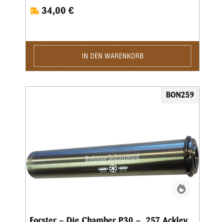
34,00 €
IN DEN WARENKORB
BON259
Forster – Die Chamber P30 – .257 Ackley