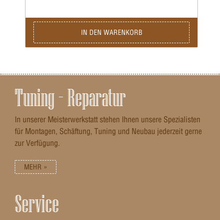
IN DEN WARENKORB
Tuning – Reparatur
In unserer Meisterwerkstatt stehen Ihnen unsere Spezialisten
für Montagen, Schäftung, Tuning und Neubau jederzeit gerne
zur Verfügung.
MEHR »
Service