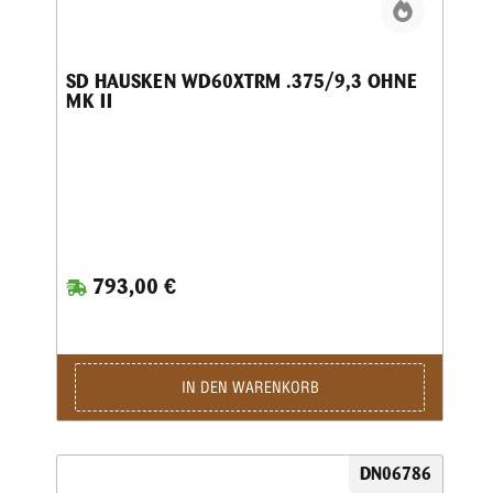
SD HAUSKEN WD60XTRM .375/9,3 OHNE
MK II
793,00 €
IN DEN WARENKORB
DN06786