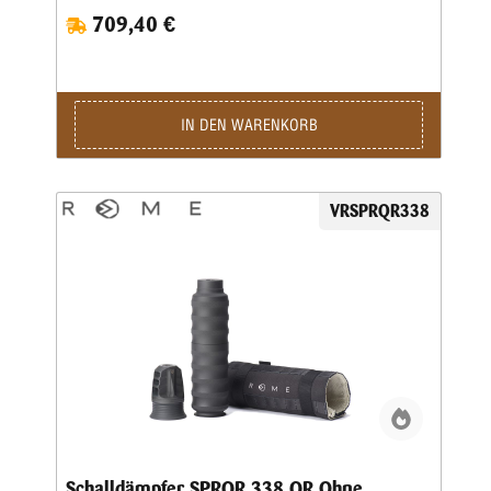
709,40 €
IN DEN WARENKORB
VRSPRQR338
Schalldämpfer SPRQR 338 QR Ohne