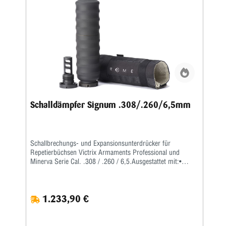
Schalldämpfer Signum .308/.260/6,5mm
Schallbrechungs- und Expansionsunterdrücker für
Repetierbüchsen Victrix Armaments Professional und
Minerva Serie Cal. .308 / .260 / 6,5.Ausgestattet mit:•
Spezifische Mündungsbremse zur Montage• Isolierender
feuerfester Deckel• HartschalenkofferSchalldämpfermontage
mittels spezifischer Mündungsbremse im Lieferumfang
1.233,90 €
enthalten.Material und Ausführung: Spezialstahl und Titan,
Cerakote-FinishNettoschallunterdrückung (dB): 35-
39dBMaße: Länge 250 mm / 9,84 Zoll – Ø Breite 60 mm /
2.36”Gewicht: 1034 gr. ca., 36,47 Unzen ca.