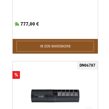
777,00 €
IN DEN WARENKORB
DN06787
%