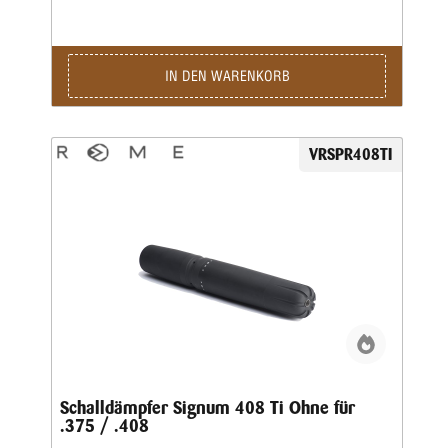
eloxiertNettoschallunterdrückung (dB): 40-44dBMaße:
Länge 575 mm / 22,64 Zoll – Ø Breite 89 mm /
3.50”Gewicht: 3686 gr. ca. – 130,02 Unzen ca.
IN DEN WARENKORB
VRSPR408TI
Schalldämpfer Signum 408 Ti Ohne für
.375 / .408