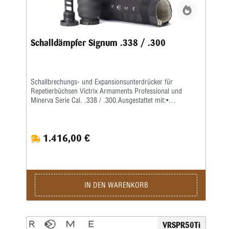
Schalldämpfer Signum .338 / .300
Schallbrechungs- und Expansionsunterdrücker für
Repetierbüchsen Victrix Armaments Professional und
Minerva Serie Cal. .338 / .300.Ausgestattet mit:•
Spezifische Mündungsbremse zur Montage• Isolierender
feuerfester Deckel• HartschalenkofferSchalldämpfermontage
mittels spezifischer Mündungsbremse im Lieferumfang
1.416,00 €
enthalten.Material und Ausführung: Spezialstahl und Titan,
Cerakote-FinishNettoschallunterdrückung (dB): 33-
38dBMaße: Länge 273 mm / 10,75 Zoll – Ø Breite 65 mm /
2.56”Gewicht: 1150 gr. ca. / 40,57 Unzen ca.
IN DEN WARENKORB
VRSPR50Ti