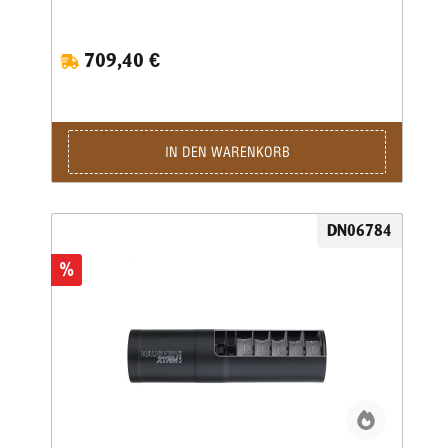
die Waffe bleibt dadurch sehr handlich
709,40 €
IN DEN WARENKORB
DN06784
%