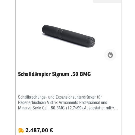
Schalldämpfer Signum .50 BMG
Schallbrechungs- und Expansionsunterdrücker für
Repetierbüchsen Victrix Armaments Professional und
Minerva Serie Cal. .50 BMG (12,7×99).Ausgestattet mit:•
Isolierender feuerfester Deckel•
HartschalenkofferSchalldämpfermontage durch Ausbau der
Mündungsbremse.Material und Ausführung: Spezialstahl
2.487,00 €
und Titan, leichte Aluminiumlegierung 6082, Hartschwarz