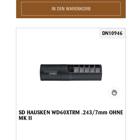
IN DEN WARENKORB
DN10946
SD HAUSKEN WD60XTRM .243/7mm OHNE
MK II