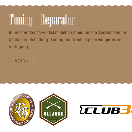
Tuning – Reparatur
In unserer Meisterwerkstatt stehen Ihnen unsere Spezialisten für
Montagen, Schäftung, Tuning und Neubau jederzeit gerne zur
Verfügung.
MEHR »