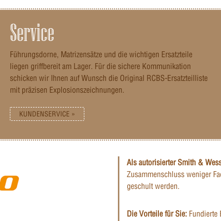
Service
Führungsdorne, Matrizensätze und die wichtigen Ersatzteile
liegen griffbereit am Lager. Für die sichere Kommunikation
schicken wir Ihnen auf Wunsch die Original RCBS-Ersatzteilliste
mit präzisen Explosionszeichnungen.
KUNDENSERVICE »
Als autorisierter Smith & Wes
Zusammenschluss weniger Fac
geschult werden.
Die Vorteile für Sie:
Fundierte 