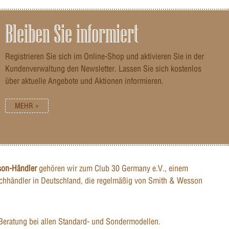
Bleiben Sie informiert
Registrieren Sie sich im Online-Shop und aktivieren Sie in der
Kundenverwaltung den Newsletter. Lassen Sie sich kostenlos
über aktuelle Angebote und Aktionen informieren.
MEHR »
son-Händler
gehören wir zum Club 30 Germany e.V., einem
hhändler in Deutschland, die regelmäßig von Smith & Wesson
Beratung bei allen Standard- und Sondermodellen.