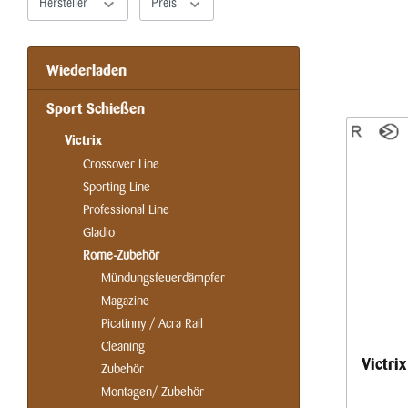
Hersteller
Preis
Wiederladen
Sport Schießen
Victrix
Crossover Line
Sporting Line
Professional Line
Gladio
Rome-Zubehör
Mündungsfeuerdämpfer
Magazine
Picatinny / Acra Rail
Cleaning
Victri
Zubehör
Montagen/ Zubehör