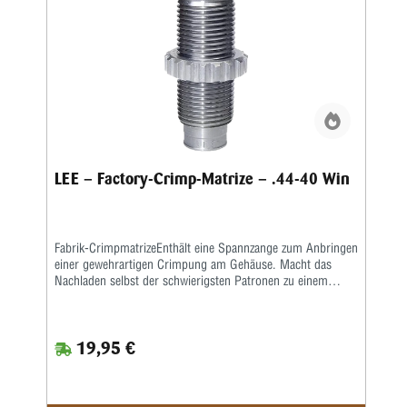
der Hülse gehalten.
LEE – Factory-Crimp-Matrize – .44-40 Win
Fabrik-CrimpmatrizeEnthält eine Spannzange zum Anbringen
einer gewehrartigen Crimpung am Gehäuse. Macht das
Nachladen selbst der schwierigsten Patronen zu einem
Vergnügen. Geschosse benötigen keine Crimprille, da die
Spannzange so stark ist, dass sie eine solche bildet. Eine
feste Crimpung verbessert die Genauigkeit, da der Druck
19,95 €
auf ein höheres Niveau aufgebaut werden muss, bevor sich
das Geschoss zu bewegen beginnt. Dieser höhere
Startdruck sorgt für eine gleichmäßigere Druckkurve und
geringere Geschwindigkeitsschwankungen.Hinweis: Diese