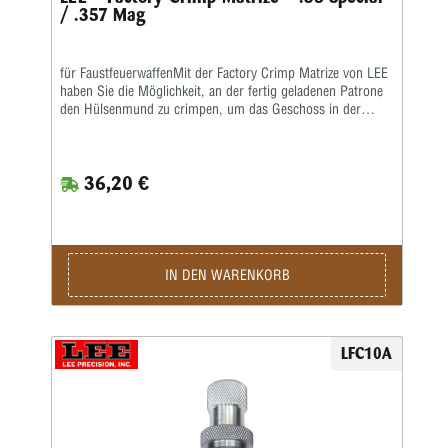
/ .357 Mag
für FaustfeuerwaffenMit der Factory Crimp Matrize von LEE
haben Sie die Möglichkeit, an der fertig geladenen Patrone
den Hülsenmund zu crimpen, um das Geschoss in der
Hülse festzusetzen.Das ist wichtig bei starken Kalibern und
Selbstladern. Bei Patronenhülsen werden über eine
Crimpklaue die ersten 1-2 mm des Hülsenmundes in das
36,20 €
Geschoss, bzw. in die Crimprille gepresst.Der Pressdruck
kann durch Verstellen des Matrizenkörpers fein justiert
werden. Wichtig ist eine gleichmäßige und korrekte
Hülsenlänge, um einen gleichmäßigen Ausziehwiderstand zu
sichern.Der Crimp entspricht dem einer Fabrikpatrone.Bei
zylindrischen Faustfeuerwaffenhülsen wird der Hülsenmund
IN DEN WARENKORB
entweder über einen Tapercrimp für Pistolenpatronen oder
einen Rollcrimp bei Revolverpatronen gecrimpt.Ein
gehärteter Einsatz sorgt für den festen Geschosssitz, ein
zusätzlicher Hartmetall-Kalibrierring glättet anschließend
LFC10A
aufgeworfenes Material.Der Geschosssitz ist deutlich fester,
als bei anderen Crimpmatrizen.Selbst bei stärksten
Magnum-Revolverladungen werden die Geschosse sicher in
der Hülse gehalten.