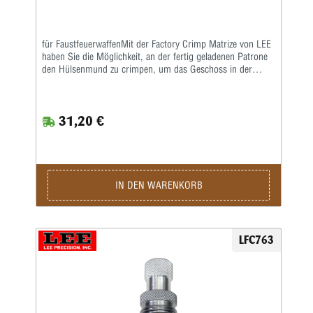
für FaustfeuerwaffenMit der Factory Crimp Matrize von LEE
haben Sie die Möglichkeit, an der fertig geladenen Patrone
den Hülsenmund zu crimpen, um das Geschoss in der
Hülse festzusetzen.Das ist wichtig bei starken Kalibern und
Selbstladern. Bei Patronenhülsen werden über eine
Crimpklaue die ersten 1-2 mm des Hülsenmundes in das
31,20 €
Geschoss, bzw. in die Crimprille gepresst.Der Pressdruck
kann durch Verstellen des Matrizenkörpers fein justiert
werden. Wichtig ist eine gleichmäßige und korrekte
Hülsenlänge, um einen gleichmäßigen Ausziehwiderstand zu
sichern.Der Crimp entspricht dem einer Fabrikpatrone.Bei
zylindrischen Faustfeuerwaffenhülsen wird der Hülsenmund
IN DEN WARENKORB
entweder über einen Tapercrimp für Pistolenpatronen oder
einen Rollcrimp bei Revolverpatronen gecrimpt.Ein
gehärteter Einsatz sorgt für den festen Geschosssitz, ein
zusätzlicher Hartmetall-Kalibrierring glättet anschließend
LFC763
aufgeworfenes Material.Der Geschosssitz ist deutlich fester,
als bei anderen Crimpmatrizen.Selbst bei stärksten
Magnum-Revolverladungen werden die Geschosse sicher in
der Hülse gehalten.