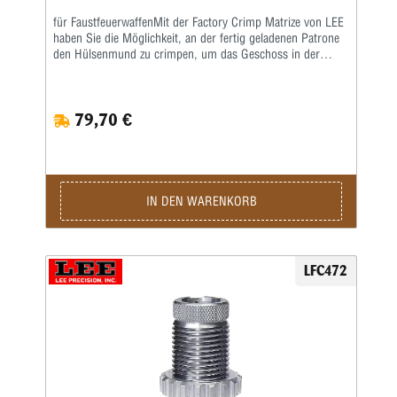
für FaustfeuerwaffenMit der Factory Crimp Matrize von LEE
haben Sie die Möglichkeit, an der fertig geladenen Patrone
den Hülsenmund zu crimpen, um das Geschoss in der
Hülse festzusetzen.Das ist wichtig bei starken Kalibern und
Selbstladern. Bei Patronenhülsen werden über eine
Crimpklaue die ersten 1-2 mm des Hülsenmundes in das
79,70 €
Geschoss, bzw. in die Crimprille gepresst.Der Pressdruck
kann durch Verstellen des Matrizenkörpers fein justiert
werden. Wichtig ist eine gleichmäßige und korrekte
Hülsenlänge, um einen gleichmäßigen Ausziehwiderstand zu
sichern.Der Crimp entspricht dem einer Fabrikpatrone.Bei
zylindrischen Faustfeuerwaffenhülsen wird der Hülsenmund
IN DEN WARENKORB
entweder über einen Tapercrimp für Pistolenpatronen oder
einen Rollcrimp bei Revolverpatronen gecrimpt.Ein
gehärteter Einsatz sorgt für den festen Geschosssitz, ein
zusätzlicher Hartmetall-Kalibrierring glättet anschließend
LFC472
aufgeworfenes Material.Der Geschosssitz ist deutlich fester,
als bei anderen Crimpmatrizen.Selbst bei stärksten
Magnum-Revolverladungen werden die Geschosse sicher in
der Hülse gehalten.