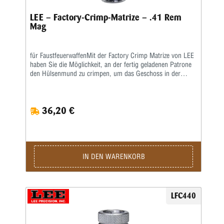
LEE – Factory-Crimp-Matrize – .41 Rem
Mag
für FaustfeuerwaffenMit der Factory Crimp Matrize von LEE
haben Sie die Möglichkeit, an der fertig geladenen Patrone
den Hülsenmund zu crimpen, um das Geschoss in der
Hülse festzusetzen.Das ist wichtig bei starken Kalibern und
Selbstladern. Bei Patronenhülsen werden über eine
Crimpklaue die ersten 1-2 mm des Hülsenmundes in das
36,20 €
Geschoss, bzw. in die Crimprille gepresst.Der Pressdruck
kann durch Verstellen des Matrizenkörpers fein justiert
werden. Wichtig ist eine gleichmäßige und korrekte
Hülsenlänge, um einen gleichmäßigen Ausziehwiderstand zu
sichern.Der Crimp entspricht dem einer Fabrikpatrone.Bei
zylindrischen Faustfeuerwaffenhülsen wird der Hülsenmund
IN DEN WARENKORB
entweder über einen Tapercrimp für Pistolenpatronen oder
einen Rollcrimp bei Revolverpatronen gecrimpt.Ein
gehärteter Einsatz sorgt für den festen Geschosssitz, ein
zusätzlicher Hartmetall-Kalibrierring glättet anschließend
LFC440
aufgeworfenes Material.Der Geschosssitz ist deutlich fester,
als bei anderen Crimpmatrizen.Selbst bei stärksten
Magnum-Revolverladungen werden die Geschosse sicher in