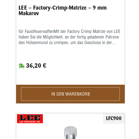
LEE – Factory-Crimp-Matrize – 9 mm
Makarov
für FaustfeuerwaffenMit der Factory Crimp Matrize von LEE
haben Sie die Möglichkeit, an der fertig geladenen Patrone
den Hülsenmund zu crimpen, um das Geschoss in der
Hülse festzusetzen.Das ist wichtig bei starken Kalibern und
Selbstladern. Bei Patronenhülsen werden über eine
Crimpklaue die ersten 1-2 mm des Hülsenmundes in das
36,20 €
Geschoss, bzw. in die Crimprille gepresst.Der Pressdruck
kann durch Verstellen des Matrizenkörpers fein justiert
werden. Wichtig ist eine gleichmäßige und korrekte
Hülsenlänge, um einen gleichmäßigen Ausziehwiderstand zu
sichern.Der Crimp entspricht dem einer Fabrikpatrone.Bei
zylindrischen Faustfeuerwaffenhülsen wird der Hülsenmund
IN DEN WARENKORB
entweder über einen Tapercrimp für Pistolenpatronen oder
einen Rollcrimp bei Revolverpatronen gecrimpt.Ein
gehärteter Einsatz sorgt für den festen Geschosssitz, ein
zusätzlicher Hartmetall-Kalibrierring glättet anschließend
LFC900
aufgeworfenes Material.Der Geschosssitz ist deutlich fester,
als bei anderen Crimpmatrizen.Selbst bei stärksten
Magnum-Revolverladungen werden die Geschosse sicher in
der Hülse gehalten.