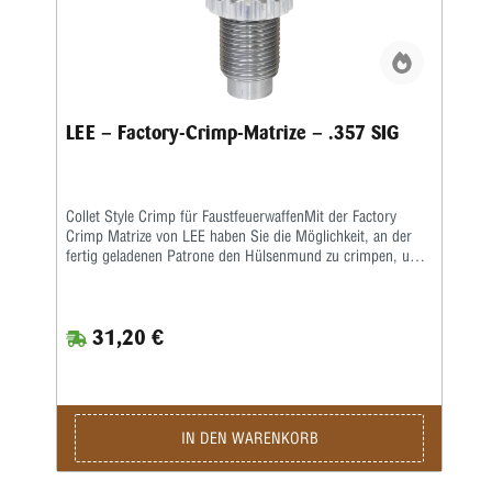
LEE – Factory-Crimp-Matrize – .357 SIG
Collet Style Crimp für FaustfeuerwaffenMit der Factory
Crimp Matrize von LEE haben Sie die Möglichkeit, an der
fertig geladenen Patrone den Hülsenmund zu crimpen, um
das Geschoss in der Hülse festzusetzen.Das ist wichtig bei
starken Kalibern und Selbstladern. Bei Patronenhülsen
werden über eine Crimpklaue die ersten 1-2 mm des
31,20 €
Hülsenmundes in das Geschoss, bzw. in die Crimprille
gepresst. Der Pressdruck kann durch Verstellen des
Matrizenkörpers fein justiert werden. Wichtig ist eine
gleichmäßige und korrekte Hülsenlänge, um einen
gleichmäßigen Ausziehwiderstand zu sichern. Der Crimp
entspricht dem einer Fabrikpatrone.Bei zylindrischen
IN DEN WARENKORB
Faustfeuerwaffenhülsen wird der Hülsenmund entweder
über einen Tapercrimp für Pistolenpatronen oder einen