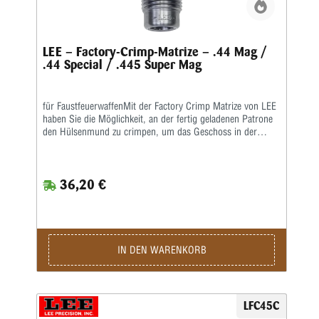
LEE – Factory-Crimp-Matrize – .44 Mag /
.44 Special / .445 Super Mag
für FaustfeuerwaffenMit der Factory Crimp Matrize von LEE
haben Sie die Möglichkeit, an der fertig geladenen Patrone
den Hülsenmund zu crimpen, um das Geschoss in der
Hülse festzusetzen.Das ist wichtig bei starken Kalibern und
Selbstladern. Bei Patronenhülsen werden über eine
Crimpklaue die ersten 1-2 mm des Hülsenmundes in das
36,20 €
Geschoss, bzw. in die Crimprille gepresst. Der Pressdruck
kann durch Verstellen des Matrizenkörpers fein justiert
werden. Wichtig ist eine gleichmäßige und korrekte
Hülsenlänge, um einen gleichmäßigen Ausziehwiderstand zu
sichern. Der Crimp entspricht dem einer Fabrikpatrone. Bei
zylindrischen Faustfeuerwaffenhülsen wird der Hülsenmund
IN DEN WARENKORB
entweder über einen Tapercrimp für Pistolenpatronen oder
einen Rollcrimp bei Revolverpatronen gecrimpt. Ein
gehärteter Einsatz sorgt für den festen Geschosssitz, ein
zusätzlicher Hartmetall-Kalibrierring glättet anschließend
LFC45C
aufgeworfenes Material. Der Geschosssitz ist deutlich fester,