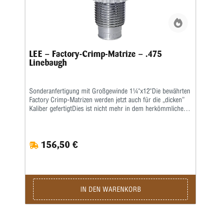
LEE – Factory-Crimp-Matrize – .475
Linebaugh
Sonderanfertigung mit Großgewinde 1¼"x12"Die bewährten
Factory Crimp-Matrizen werden jetzt auch für die „dicken”
Kaliber gefertigtDies ist nicht mehr in dem herkömmlichen
Standardgewinde möglich, sondern nur im Großgewinde
1¼”x12. Sie entfernen den Schraubeinsatz Ihrer
RockChucker und können dann die Matrize wie gewohnt
156,50 €
benutzen. Mit der Factory-Crimp-Matrize von LEE haben Sie
die Möglichkeit, an der fertig geladenen Patrone den
Hülsenmund zu crimpen, um das Geschoss in der Hülse
festzusetzen. Das ist wichtig bei starken Kalibern und
Selbstladern. Bei Patronenhülsen werden über eine
Crimpklaue die ersten 1-2 mm des Hülsenmundes in das
IN DEN WARENKORB
Geschoss, bzw. in die Crimprille gepresst. Der Pressdruck
kann durch Verstellen des Matrizenkörpers fein justiert
werden. Wichtig ist eine gleichmäßige und korrekte