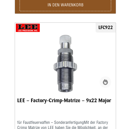
zylindrischen Faustfeuerwaffenhülsen wird der Hülsenmund
IN DEN WARENKORB
entweder über einen Tapercrimp für Pistolenpatronen oder
einen Rollcrimp bei Revolverpatronen gecrimpt.Ein
gehärteter Einsatz sorgt für den festen Geschosssitz, ein
zusätzlicher Hartmetall-Kalibrierring glättet anschließend
LFC922
aufgeworfenes Material.Der Geschosssitz ist deutlich fester,
als bei anderen Crimpmatrizen.Selbst bei stärksten
Magnum-Revolverladungen werden die Geschosse sicher in
der Hülse gehalten.
LEE – Factory-Crimp-Matrize – 9x22 Major
für Faustfeuerwaffen – SonderanfertigungMit der Factory
Crimp Matrize von LEE haben Sie die Möglichkeit, an der