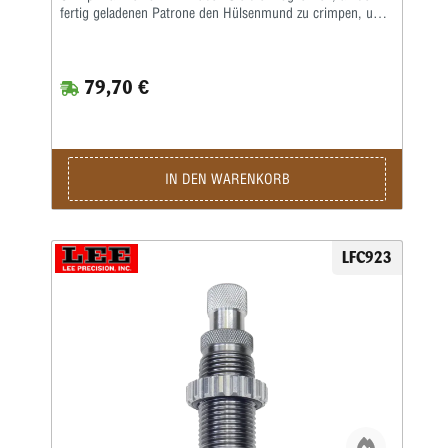
fertig geladenen Patrone den Hülsenmund zu crimpen, um
das Geschoss in der Hülse festzusetzen.Das ist wichtig bei
starken Kalibern und Selbstladern. Bei Patronenhülsen
werden über eine Crimpklaue die ersten 1-2 mm des
79,70 €
Hülsenmundes in das Geschoss, bzw. in die Crimprille
gepresst.Der Pressdruck kann durch Verstellen des
Matrizenkörpers fein justiert werden. Wichtig ist eine
gleichmäßige und korrekte Hülsenlänge, um einen
gleichmäßigen Ausziehwiderstand zu sichern.Der Crimp
entspricht dem einer Fabrikpatrone.Bei zylindrischen
IN DEN WARENKORB
Faustfeuerwaffenhülsen wird der Hülsenmund entweder
über einen Tapercrimp für Pistolenpatronen oder einen
Rollcrimp bei Revolverpatronen gecrimpt.Ein gehärteter
Einsatz sorgt für den festen Geschosssitz, ein zusätzlicher
LFC923
Hartmetall-Kalibrierring glättet anschließend aufgeworfenes
Material.Der Geschosssitz ist deutlich fester, als bei anderen
Crimpmatrizen.Selbst bei stärksten Magnum-
Revolverladungen werden die Geschosse sicher in der Hülse
gehalten.