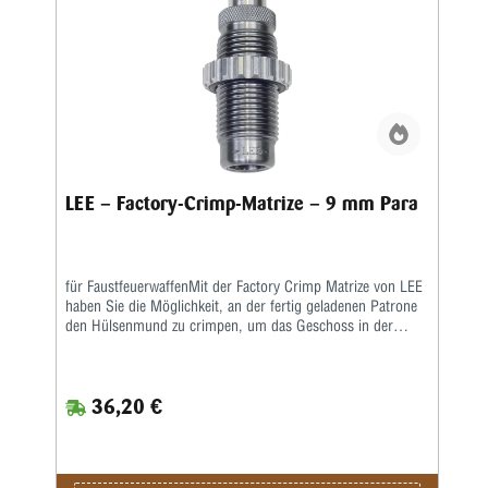
LEE – Factory-Crimp-Matrize – 9 mm Para
für FaustfeuerwaffenMit der Factory Crimp Matrize von LEE
haben Sie die Möglichkeit, an der fertig geladenen Patrone
den Hülsenmund zu crimpen, um das Geschoss in der
Hülse festzusetzen.Das ist wichtig bei starken Kalibern und
Selbstladern. Bei Patronenhülsen werden über eine
Crimpklaue die ersten 1-2 mm des Hülsenmundes in das
36,20 €
Geschoss, bzw. in die Crimprille gepresst.Der Pressdruck
kann durch Verstellen des Matrizenkörpers fein justiert
werden. Wichtig ist eine gleichmäßige und korrekte
Hülsenlänge, um einen gleichmäßigen Ausziehwiderstand zu
sichern.Der Crimp entspricht dem einer Fabrikpatrone.Bei