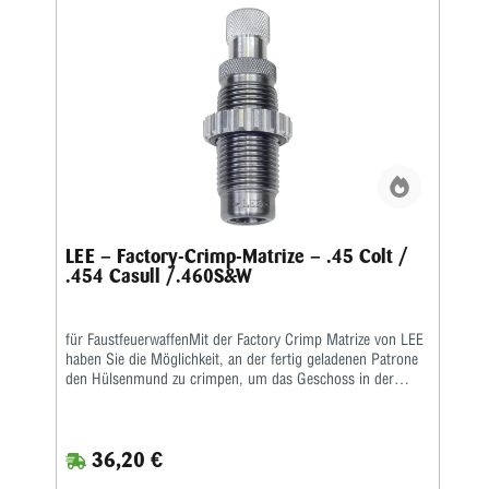
als bei anderen Crimpmatrizen. Selbst bei stärksten
Magnum-Revolverladungen werden die Geschosse sicher in
der Hülse gehalten.
LEE – Factory-Crimp-Matrize – .45 Colt /
.454 Casull /.460S&W
für FaustfeuerwaffenMit der Factory Crimp Matrize von LEE
haben Sie die Möglichkeit, an der fertig geladenen Patrone
den Hülsenmund zu crimpen, um das Geschoss in der
Hülse festzusetzen.Das ist wichtig bei starken Kalibern und
Selbstladern. Bei Patronenhülsen werden über eine
Crimpklaue die ersten 1-2 mm des Hülsenmundes in das
36,20 €
Geschoss, bzw. in die Crimprille gepresst.Der Pressdruck
kann durch Verstellen des Matrizenkörpers fein justiert