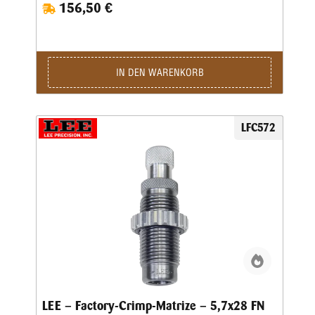
156,50 €
benutzen. Mit der Factory-Crimp-Matrize von LEE haben Sie
die Möglichkeit, an der fertig geladenen Patrone den
Hülsenmund zu crimpen, um das Geschoss in der Hülse
festzusetzen. Das ist wichtig bei starken Kalibern und
Selbstladern. Bei Patronenhülsen werden über eine
Crimpklaue die ersten 1-2 mm des Hülsenmundes in das
IN DEN WARENKORB
Geschoss, bzw. in die Crimprille gepresst. Der Pressdruck
kann durch Verstellen des Matrizenkörpers fein justiert
werden. Wichtig ist eine gleichmäßige und korrekte
Hülsenlänge, um einen gleichmäßigen Ausziehwiderstand zu
LFC572
sichern. Der Crimp entspricht dem einer Fabrikpatrone. Bei
zylindrischen Faustfeuerwaffenhülsen wird der Hülsenmund
entweder über einen Tapercrimp für Pistolenpatronen oder
einen Rollcrimp bei Revolverpatronen gecrimpt. Ein
gehärteter Einsatz sorgt für den festen Geschosssitz, ein
zusätzlicher Hartmetall-Kalibrierring glättet anschließend
aufgeworfenes Material. Der Geschosssitz ist deutlich fester
als bei anderen Crimpmatrizen. Selbst bei stärksten
Magnum-Revolverladungen werden die Geschosse sicher in
der Hülse gehalten.
LEE – Factory-Crimp-Matrize – 5,7x28 FN