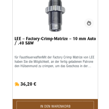
LEE – Factory-Crimp-Matrize – 10 mm Auto
/ .40 S&W
für FaustfeuerwaffenMit der Factory Crimp Matrize von LEE
haben Sie die Möglichkeit, an der fertig geladenen Patrone
den Hülsenmund zu crimpen, um das Geschoss in der
Hülse festzusetzen.Das ist wichtig bei starken Kalibern und
Selbstladern. Bei Patronenhülsen werden über eine
Crimpklaue die ersten 1-2 mm des Hülsenmundes in das
36,20 €
Geschoss, bzw. in die Crimprille gepresst.Der Pressdruck
kann durch Verstellen des Matrizenkörpers fein justiert
werden. Wichtig ist eine gleichmäßige und korrekte
Hülsenlänge, um einen gleichmäßigen Ausziehwiderstand zu
sichern.Der Crimp entspricht dem einer Fabrikpatrone.Bei
zylindrischen Faustfeuerwaffenhülsen wird der Hülsenmund
IN DEN WARENKORB