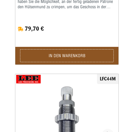
haben Sie die Möglichkeit, an der fertig geladenen Patrone
den Hülsenmund zu crimpen, um das Geschoss in der
Hülse festzusetzenDas ist wichtig bei starken Kalibern und
Selbstladern. Bei Patronenhülsen werden über eine
Crimpklaue die ersten 1-2 mm des Hülsenmundes in das
79,70 €
Geschoss, bzw. in die Crimprille gepresst. Der Pressdruck
kann durch Verstellen des Matrizenkörpers fein justiert
werden. Wichtig ist eine gleichmäßige und korrekte
Hülsenlänge, um einen gleichmäßigen Ausziehwiderstand zu
sichern. Der Crimp entspricht dem einer Fabrikpatrone. Bei
zylindrischen Faustfeuerwaffenhülsen wird der Hülsenmund
IN DEN WARENKORB
entweder über einen Tapercrimp für Pistolenpatronen oder
einen Rollcrimp bei Revolverpatronen gecrimpt. Ein
gehärteter Einsatz sorgt für den festen Geschosssitz, ein
zusätzlicher Hartmetall-Kalibrierring glättet anschließend
LFC44M
aufgeworfenes Material. Der Geschosssitz ist deutlich fester
als bei anderen Crimpmatrizen. Selbst bei stärksten
Magnum-Revolverladungen werden die Geschosse sicher in
der Hülse gehalten.