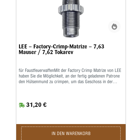
LEE – Factory-Crimp-Matrize – 7,63
Mauser / 7,62 Tokarev
für FaustfeuerwaffenMit der Factory Crimp Matrize von LEE
haben Sie die Möglichkeit, an der fertig geladenen Patrone
den Hülsenmund zu crimpen, um das Geschoss in der
Hülse festzusetzenDas ist wichtig bei starken Kalibern und
Selbstladern. Bei Patronenhülsen werden über eine
Crimpklaue die ersten 1-2 mm des Hülsenmundes in das
31,20 €
Geschoss, bzw. in die Crimprille gepresst.Der Pressdruck
kann durch Verstellen des Matrizenkörpers fein justiert
werden. Wichtig ist eine gleichmäßige und korrekte
Hülsenlänge, um einen gleichmäßigen Ausziehwiderstand zu
sichern.Der Crimp entspricht dem einer Fabrikpatrone.Bei
zylindrischen Faustfeuerwaffenhülsen wird der Hülsenmund
IN DEN WARENKORB
entweder über einen Tapercrimp für Pistolenpatronen oder