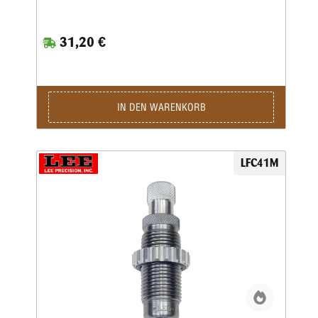
Hülse festzusetzen.Das ist wichtig bei starken Kalibern und
Selbstladern. Bei Patronenhülsen werden über eine
Crimpklaue die ersten 1-2 mm des Hülsenmundes in das
31,20 €
Geschoss, bzw. in die Crimprille gepresst.Der Pressdruck
kann durch Verstellen des Matrizenkörpers fein justiert
werden. Wichtig ist eine gleichmäßige und korrekte
Hülsenlänge, um einen gleichmäßigen Ausziehwiderstand zu
sichern.Der Crimp entspricht dem einer Fabrikpatrone.Bei
zylindrischen Faustfeuerwaffenhülsen wird der Hülsenmund
IN DEN WARENKORB
entweder über einen Tapercrimp für Pistolenpatronen oder
einen Rollcrimp bei Revolverpatronen gecrimpt.Ein
gehärteter Einsatz sorgt für den festen Geschosssitz, ein
zusätzlicher Hartmetall-Kalibrierring glättet anschließend
LFC41M
aufgeworfenes Material.Der Geschosssitz ist deutlich fester,
als bei anderen Crimpmatrizen.Selbst bei stärksten
Magnum-Revolverladungen werden die Geschosse sicher in
der Hülse gehalten.