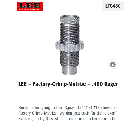
Hülsenlänge, um einen gleichmäßigen Ausziehwiderstand zu
LFC480
sichern. Der Crimp entspricht dem einer Fabrikpatrone. Bei
zylindrischen Faustfeuerwaffenhülsen wird der Hülsenmund
entweder über einen Tapercrimp für Pistolenpatronen oder
einen Rollcrimp bei Revolverpatronen gecrimpt. Ein
gehärteter Einsatz sorgt für den festen Geschosssitz, ein
zusätzlicher Hartmetall-Kalibrierring glättet anschließend
aufgeworfenes Material. Der Geschosssitz ist deutlich fester
als bei anderen Crimpmatrizen. Selbst bei stärksten
Magnum-Revolverladungen werden die Geschosse sicher in
der Hülse gehalten.
LEE – Factory-Crimp-Matrize – .480 Ruger
Sonderanfertigung mit Großgewinde 1¼"x12"Die bewährten
Factory Crimp-Matrizen werden jetzt auch für die „dicken”
Kaliber gefertigtDies ist nicht mehr in dem herkömmlichen
Standardgewinde möglich, sondern nur im Großgewinde
1¼”x12. Sie entfernen den Schraubeinsatz Ihrer
RockChucker und können dann die Matrize wie gewohnt