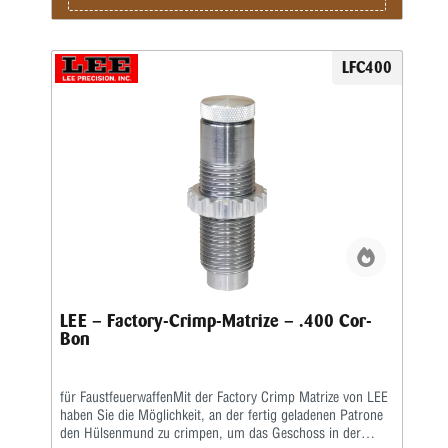
entweder über einen Tapercrimp für Pistolenpatronen oder
einen Rollcrimp bei Revolverpatronen gecrimpt.Ein
gehärteter Einsatz sorgt für den festen Geschosssitz, ein
zusätzlicher Hartmetall-Kalibrierring glättet anschließend
LFC400
aufgeworfenes Material.Der Geschosssitz ist deutlich fester,
als bei anderen Crimpmatrizen.Selbst bei stärksten
Magnum-Revolverladungen werden die Geschosse sicher in
der Hülse gehalten.
LEE – Factory-Crimp-Matrize – .400 Cor-
Bon
für FaustfeuerwaffenMit der Factory Crimp Matrize von LEE
haben Sie die Möglichkeit, an der fertig geladenen Patrone
den Hülsenmund zu crimpen, um das Geschoss in der