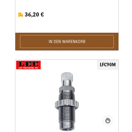
Selbstladern. Bei Patronenhülsen werden über eine
Crimpklaue die ersten 1-2 mm des Hülsenmundes in das
36,20 €
Geschoss, bzw. in die Crimprille gepresst.Der Pressdruck
kann durch Verstellen des Matrizenkörpers fein justiert
werden. Wichtig ist eine gleichmäßige und korrekte
Hülsenlänge, um einen gleichmäßigen Ausziehwiderstand zu
sichern.Der Crimp entspricht dem einer Fabrikpatrone.Bei
zylindrischen Faustfeuerwaffenhülsen wird der Hülsenmund
IN DEN WARENKORB
entweder über einen Tapercrimp für Pistolenpatronen oder
einen Rollcrimp bei Revolverpatronen gecrimpt.Ein
gehärteter Einsatz sorgt für den festen Geschosssitz, ein
zusätzlicher Hartmetall-Kalibrierring glättet anschließend
LFC90M
aufgeworfenes Material.Der Geschosssitz ist deutlich fester,
als bei anderen Crimpmatrizen.Selbst bei stärksten
Magnum-Revolverladungen werden die Geschosse sicher in
der Hülse gehalten.