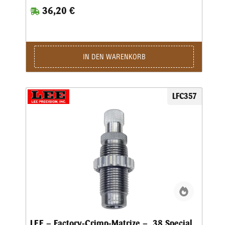
Crimpklaue die ersten 1-2 mm des Hülsenmundes in das
36,20 €
Geschoss, bzw. in die Crimprille gepresst.Der Pressdruck
kann durch Verstellen des Matrizenkörpers fein justiert
werden. Wichtig ist eine gleichmäßige und korrekte
Hülsenlänge, um einen gleichmäßigen Ausziehwiderstand zu
sichern.Der Crimp entspricht dem einer Fabrikpatrone.Bei
zylindrischen Faustfeuerwaffenhülsen wird der Hülsenmund
IN DEN WARENKORB
entweder über einen Tapercrimp für Pistolenpatronen oder
einen Rollcrimp bei Revolverpatronen gecrimpt.Ein
gehärteter Einsatz sorgt für den festen Geschosssitz, ein
zusätzlicher Hartmetall-Kalibrierring glättet anschließend
LFC357
aufgeworfenes Material.Der Geschosssitz ist deutlich fester,
als bei anderen Crimpmatrizen.Selbst bei stärksten
Magnum-Revolverladungen werden die Geschosse sicher in
der Hülse gehalten.
LEE – Factory-Crimp-Matrize – .38 Special