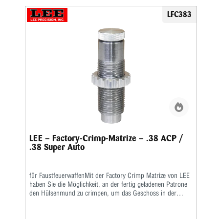
Rollcrimp bei Revolverpatronen gecrimpt. Ein gehärteter
Einsatz sorgt für den festen Geschosssitz, ein zusätzlicher
LFC383
Hartmetall-Kalibrierring glättet anschließend aufgeworfenes
Material.Der Geschosssitz ist deutlich fester, als bei anderen
Crimpmatrizen. Selbst bei stärksten Magnum-
Revolverladungen werden die Geschosse sicher in der Hülse
gehalten.
LEE – Factory-Crimp-Matrize – .38 ACP /
.38 Super Auto
für FaustfeuerwaffenMit der Factory Crimp Matrize von LEE
haben Sie die Möglichkeit, an der fertig geladenen Patrone
den Hülsenmund zu crimpen, um das Geschoss in der
Hülse festzusetzen.Das ist wichtig bei starken Kalibern und
Selbstladern. Bei #patronenhülsen werden über eine