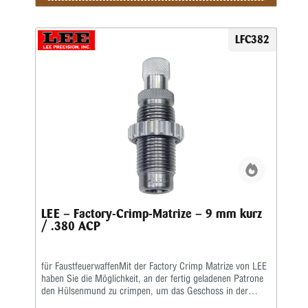
einen Rollcrimp bei Revolverpatronen gecrimpt.Ein
gehärteter Einsatz sorgt für den festen Geschosssitz, ein
zusätzlicher Hartmetall-Kalibrierring glättet anschließend
LFC382
aufgeworfenes Material.Der Geschosssitz ist deutlich fester,
als bei anderen Crimpmatrizen.Selbst bei stärksten
Magnum-Revolverladungen werden die Geschosse sicher in
der Hülse gehalten.
LEE – Factory-Crimp-Matrize – 9 mm kurz
/ .380 ACP
für FaustfeuerwaffenMit der Factory Crimp Matrize von LEE
haben Sie die Möglichkeit, an der fertig geladenen Patrone
den Hülsenmund zu crimpen, um das Geschoss in der
Hülse festzusetzen.Das ist wichtig bei starken Kalibern und