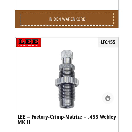
werden. Wichtig ist eine gleichmäßige und korrekte
Hülsenlänge, um einen gleichmäßigen Ausziehwiderstand zu
sichern.Der Crimp entspricht dem einer Fabrikpatrone.Bei
zylindrischen Faustfeuerwaffenhülsen wird der Hülsenmund
IN DEN WARENKORB
entweder über einen Tapercrimp für Pistolenpatronen oder
einen Rollcrimp bei Revolverpatronen gecrimpt.Ein
gehärteter Einsatz sorgt für den festen Geschosssitz, ein
zusätzlicher Hartmetall-Kalibrierring glättet anschließend
LFC455
aufgeworfenes Material.Der Geschosssitz ist deutlich fester,
als bei anderen Crimpmatrizen.Selbst bei stärksten
Magnum-Revolverladungen werden die Geschosse sicher in
der Hülse gehalten.
LEE – Factory-Crimp-Matrize – .455 Webley
MK II