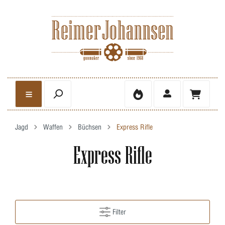
Jagd
Waffen
Büchsen
Express Rifle
Express Rifle
Filter