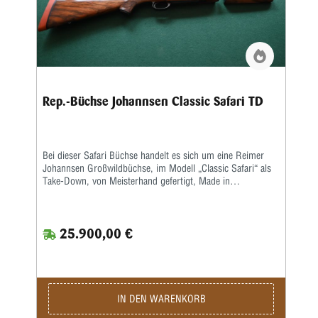
Rep.-Büchse Johannsen Classic Safari TD
Bei dieser Safari Büchse handelt es sich um eine Reimer
Johannsen Großwildbüchse, im Modell „Classic Safari“ als
Take-Down, von Meisterhand gefertigt, Made in
Germany.System Kaliber : .375 Holland & Holland
Wechsellauf : .300 Winchester Magnum System:
Johannsen Magnum-Action Finish: Streichbrüniert
25.900,00 €
Sicherung: Dakotasicherung Lauf Form: Standard
Länge: 26“ (.375 H&H und .300 Win Mag) Finish:
Streichbrüniert - .375 H & H / .300 Win Mag in Gold
auf Lauf - Seriennummer in Gold auf der Seite -
Johannsen in Gold auf dem LaufSchaft Holz Klasse 5
Finish: Hochglanz Länge Hinter-Schaft: 375mm
IN DEN WARENKORB
Riemenbügel: Eingelassen in Schaft, US-Öse