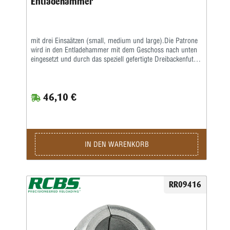
Entladehammer
mit drei Einsaätzen (small, medium und large).Die Patrone
wird in den Entladehammer mit dem Geschoss nach unten
eingesetzt und durch das speziell gefertigte Dreibackenfutter
sicher festgehalten.Mit wenigen Schlägen auf eine harte
Unterlage lösen Sie das Geschoss aus der Hülse und
können dann nach dem Öffnen des Hammers die
46,10 €
Komponenten entfernen.Geeignet für die meisten
Zentralfeuerpatronen.
IN DEN WARENKORB
RR09416