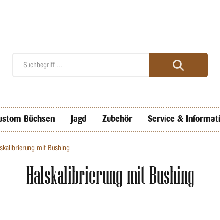
ustom Büchsen
Jagd
Zubehör
Service & Informat
skalibrierung mit Bushing
Halskalibrierung mit Bushing