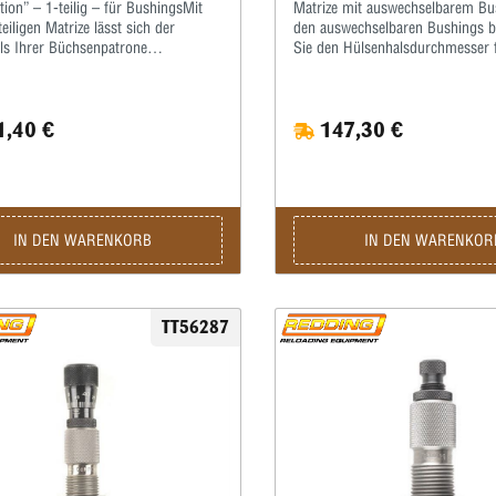
ion” – 1-teilig – für BushingsMit
Matrize mit auswechselbarem Bu
teiligen Matrize lässt sich der
den auswechselbaren Bushings 
ls Ihrer Büchsenpatrone
Sie den Hülsenhalsdurchmesser 
en.Der übrige Hülsenkörper wird
optimalen Geschosssitz selbst.Mi
ht berührt.Dazu muss ein zur Hülse
Mikrometerschraube stellen Sie
 Bushing (Kalibrierring) eingesetzt
wiederholgenau ein, wie tief der
,40 €
147,30 €
it den auswechselbaren Bushings
kalibriert wird.Type „S”- Matrize 
n Sie den Hülsenhalsdurchmesser
Halskalibrierung für Bushing- Bo
ptimalen Geschosssitz selbst.Mit
Standard-SetzmatrizeDie Bushing
ometerschraube stellen Sie
im Satz enthalten, bitte extra ord
genau ein, wie tief der Hülsenhals
t wird.Die passenden Bushings
IN DEN WARENKORB
IN DEN WARENKOR
 Sie bitte separat.
TT56287