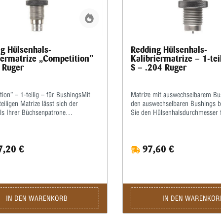
g Hülsenhals-
Redding Hülsenhals-
iermatrize „Competition”
Kalibriermatrize – 1-tei
 Ruger
S – .204 Ruger
ion” – 1-teilig – für BushingsMit
Matrize mit auswechselbarem Bu
teiligen Matrize lässt sich der
den auswechselbaren Bushings 
ls Ihrer Büchsenpatrone
Sie den Hülsenhalsdurchmesser 
en.Der übrige Hülsenkörper wird
optimalen Geschosssitz selbst.Mi
ht berührt.Dazu muss ein zur Hülse
Mikrometerschraube stellen Sie
 Bushing (Kalibrierring) eingesetzt
wiederholgenau ein, wie tief der
,20 €
97,60 €
it den auswechselbaren Bushings
kalibriert wird.Type „S”- Matrize 
n Sie den Hülsenhalsdurchmesser
Halskalibrierung für Bushing- Bo
ptimalen Geschosssitz selbst.Mit
Standard-SetzmatrizeDie Bushing
ometerschraube stellen Sie
im Satz enthalten, bitte extra ord
genau ein, wie tief der Hülsenhals
t wird.Die passenden Bushings
IN DEN WARENKORB
IN DEN WARENKOR
 Sie bitte separat.