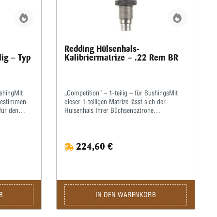
Redding Hülsenhals-
lig – Typ
Kalibriermatrize – .22 Rem BR
shingMit
„Competition” – 1-teilig – für BushingsMit
bestimmen
dieser 1-teiligen Matrize lässt sich der
für den
Hülsenhals Ihrer Büchsenpatrone
t der
kalibrieren.Der übrige Hülsenkörper wird
dabei nicht berührt.Dazu muss ein zur Hülse
 Hülsenhals
passender Bushing (Kalibrierring) eingesetzt
224,60 €
mit
werden.Mit den auswechselbaren Bushings
dy Die-
bestimmen Sie den Hülsenhalsdurchmesser
s sind nicht
für den optimalen Geschosssitz selbst.Mit
ern.
der Mikrometerschraube stellen Sie
wiederholgenau ein, wie tief der Hülsenhals
kalibriert wird.Die passenden Bushings
B
IN DEN WARENKORB
bestellen Sie bitte separat.