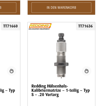
B
IN DEN WARENKORB
TT71660
TT71636
Redding Hülsenhals-
lig – Typ
Kalibriermatrize – 1-teilig – Typ
S – .20 Vartarg