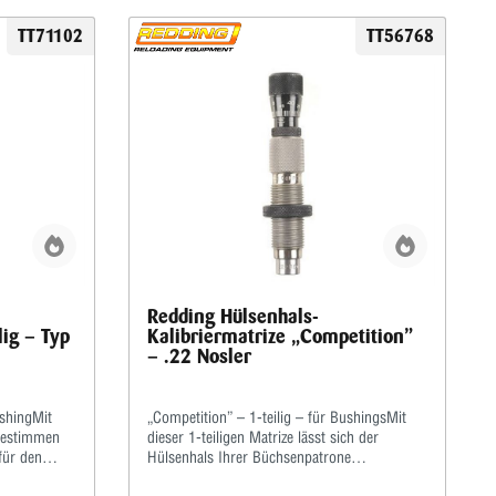
TT71102
TT56768
Redding Hülsenhals-
lig – Typ
Kalibriermatrize „Competition”
– .22 Nosler
shingMit
„Competition” – 1-teilig – für BushingsMit
bestimmen
dieser 1-teiligen Matrize lässt sich der
für den
Hülsenhals Ihrer Büchsenpatrone
t der
kalibrieren.Der übrige Hülsenkörper wird