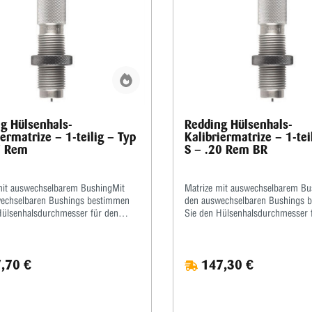
g Hülsenhals-
Redding Hülsenhals-
iermatrize – 1-teilig – Typ
Kalibriermatrize – 1-tei
7 Rem
S – .20 Rem BR
mit auswechselbarem BushingMit
Matrize mit auswechselbarem Bu
echselbaren Bushings bestimmen
den auswechselbaren Bushings 
Hülsenhalsdurchmesser für den
Sie den Hülsenhalsdurchmesser 
 Geschosssitz selbst.Mit der
optimalen Geschosssitz selbst.Mi
erschraube stellen Sie
Mikrometerschraube stellen Sie
genau ein, wie tief der Hülsenhals
wiederholgenau ein, wie tief der
,70 €
147,30 €
t wird.Type „S”- Matrize mit
kalibriert wird.Type „S”- Matrize 
rierung für Bushing- Body Die-
Halskalibrierung für Bushing- Bo
-SetzmatrizeDie Bushings sind nicht
Standard-SetzmatrizeDie Bushing
nthalten, bitte extra ordern.
im Satz enthalten, bitte extra ord