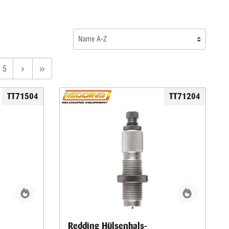
5
TT71504
TT71204
Redding Hülsenhals-