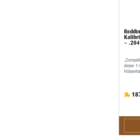
Reddin
Kalibr
– .204
„Competit
dieser 1-
Hülsenha
kalibrier
dabei nic
passender
187
werden.M
bestimme
für den o
der Mikr
wiederhol
kalibrier
bestellen