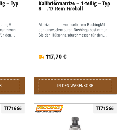
lig – Typ
Kalibriermatrize – 1-teilig – Typ
S – .17 Rem Fireball
shingMit
Matrize mit auswechselbarem BushingMit
bestimmen
den auswechselbaren Bushings bestimmen
für den
Sie den Hülsenhalsdurchmesser für den
t der
optimalen Geschosssitz selbst.Mit der
Mikrometerschraube stellen Sie
 Hülsenhals
wiederholgenau ein, wie tief der Hülsenhals
117,70 €
mit
kalibriert wird.Type „S”- Matrize mit
dy Die-
Halskalibrierung für Bushing- Body Die-
s sind nicht
Standard-SetzmatrizeDie Bushings sind nicht
ern.
im Satz enthalten, bitte extra ordern.
B
IN DEN WARENKORB
TT71666
TT71566