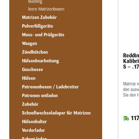
Bushing
leere Matrizenboxen
Matrizen Zubehör
Pulverfüllgeräte
Mess- und Prüfgeräte
Waagen
Zündhütchen
Reddin
Kalibr
Hülsenbearbeitung
S – .1
Geschosse
Hülsen
Matrize 
Patronenboxen / Ladebretter
den ausw
Sie den 
Patronen entladen
optimalen
Zubehör
Mikromet
wiederhol
Schnellwechseladaper für Matrizen
117
kalibrier
Hülsenhalter
Halskalib
Standard
Vorderlader
im Satz e