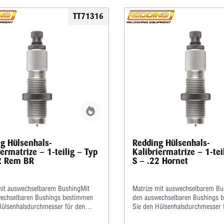
TT71316
g Hülsenhals-
Redding Hülsenhals-
iermatrize – 1-teilig – Typ
Kalibriermatrize – 1-tei
2 Rem BR
S – .22 Hornet
mit auswechselbarem BushingMit
Matrize mit auswechselbarem Bu
echselbaren Bushings bestimmen
den auswechselbaren Bushings 
Hülsenhalsdurchmesser für den
Sie den Hülsenhalsdurchmesser 
 Geschosssitz selbst.Mit der
optimalen Geschosssitz selbst.Mi