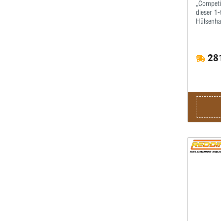
„Competit
dieser 1-
Hülsenha
kalibrier
dabei nic
passender
281
werden.M
bestimme
für den o
der Mikr
wiederhol
kalibrier
bestellen