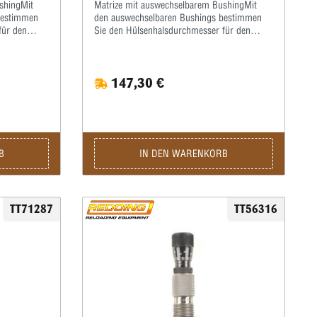
shingMit
Matrize mit auswechselbarem BushingMit
bestimmen
den auswechselbaren Bushings bestimmen
für den
Sie den Hülsenhalsdurchmesser für den
t der
optimalen Geschosssitz selbst.Mit der
Mikrometerschraube stellen Sie
 Hülsenhals
wiederholgenau ein, wie tief der Hülsenhals
147,30 €
mit
kalibriert wird.Type „S”- Matrize mit
dy Die-
Halskalibrierung für Bushing- Body Die-
s sind nicht
Standard-SetzmatrizeDie Bushings sind nicht
ern.
im Satz enthalten, bitte extra ordern.
B
IN DEN WARENKORB
TT71287
TT56316