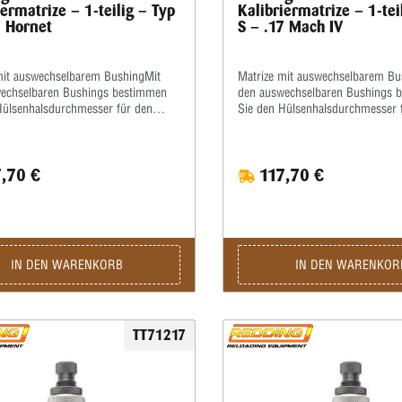
iermatrize – 1-teilig – Typ
Kalibriermatrize – 1-tei
7 Hornet
S – .17 Mach IV
mit auswechselbarem BushingMit
Matrize mit auswechselbarem Bu
echselbaren Bushings bestimmen
den auswechselbaren Bushings 
Hülsenhalsdurchmesser für den
Sie den Hülsenhalsdurchmesser 
 Geschosssitz selbst.Mit der
optimalen Geschosssitz selbst.Mi
erschraube stellen Sie
Mikrometerschraube stellen Sie
genau ein, wie tief der Hülsenhals
wiederholgenau ein, wie tief der
,70 €
117,70 €
t wird.Type „S”- Matrize mit
kalibriert wird.Type „S”- Matrize 
rierung für Bushing- Body Die-
Halskalibrierung für Bushing- Bo
-SetzmatrizeDie Bushings sind nicht
Standard-SetzmatrizeDie Bushing
nthalten, bitte extra ordern.
im Satz enthalten, bitte extra ord
IN DEN WARENKORB
IN DEN WARENKOR
TT71217