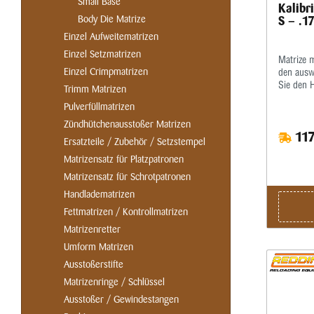
Small Base
Kalibr
Body Die Matrize
S – .1
Einzel Aufweitematrizen
Einzel Setzmatrizen
Matrize 
Einzel Crimpmatrizen
den ausw
Sie den 
Trimm Matrizen
optimalen
Pulverfüllmatrizen
Mikromet
wiederhol
Zündhütchenausstoßer Matrizen
117
kalibrier
Ersatzteile / Zubehör / Setzstempel
Halskalib
Matrizensatz für Platzpatronen
Standard
im Satz e
Matrizensatz für Schrotpatronen
Handladematrizen
Fettmatrizen / Kontrollmatrizen
Matrizenretter
Umform Matrizen
Ausstoßerstifte
Matrizenringe / Schlüssel
Ausstoßer / Gewindestangen