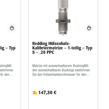
Redding Hülsenhals-
lig – Typ
Kalibriermatrize – 1-teilig – Typ
S – .20 PPC
shingMit
Matrize mit auswechselbarem BushingMit
bestimmen
den auswechselbaren Bushings bestimmen
für den
Sie den Hülsenhalsdurchmesser für den
t der
optimalen Geschosssitz selbst.Mit der
Mikrometerschraube stellen Sie
 Hülsenhals
wiederholgenau ein, wie tief der Hülsenhals
147,30 €
mit
kalibriert wird.Type „S”- Matrize mit
dy Die-
Halskalibrierung für Bushing- Body Die-
s sind nicht
Standard-SetzmatrizeDie Bushings sind nicht
ern.
im Satz enthalten, bitte extra ordern.