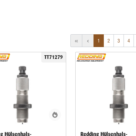
1
2
3
4
TT71279
g Hülsenhals-
Redding Hülsenhals-