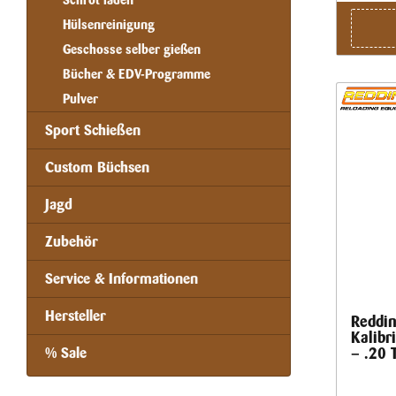
Schrot laden
Hülsenreinigung
Geschosse selber gießen
Bücher & EDV-Programme
Pulver
Sport Schießen
Custom Büchsen
Jagd
Zubehör
Service & Informationen
Hersteller
Reddin
Kalibr
% Sale
– .20 T