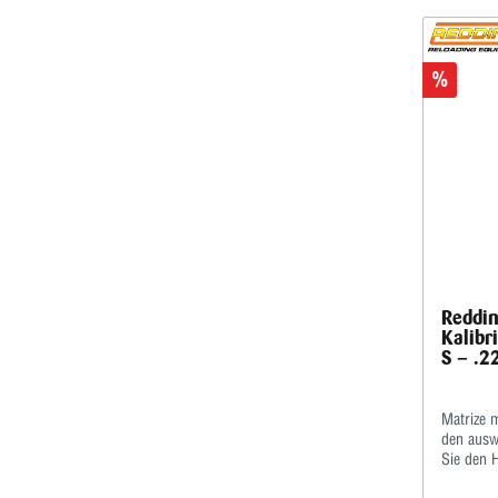
%
Reddin
Kalibr
S – .2
Matrize 
den ausw
Sie den 
optimalen