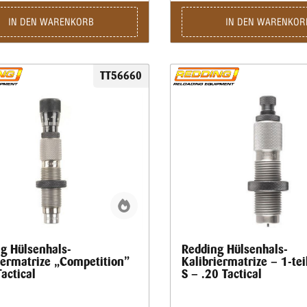
IN DEN WARENKORB
IN DEN WARENKOR
TT56660
g Hülsenhals-
Redding Hülsenhals-
iermatrize „Competition”
Kalibriermatrize – 1-tei
actical
S – .20 Tactical