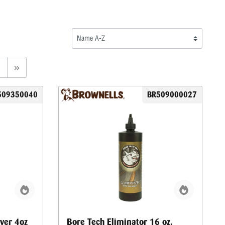
509350040
BR509000027
ver 4oz
Bore Tech Eliminator 16 oz.