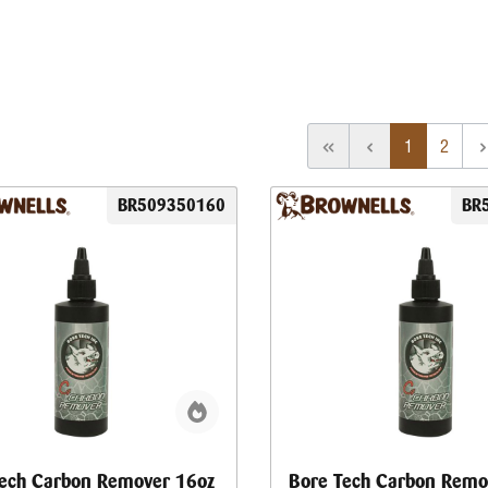
1
2
BR509350160
BR
ech Carbon Remover 16oz
Bore Tech Carbon Remo