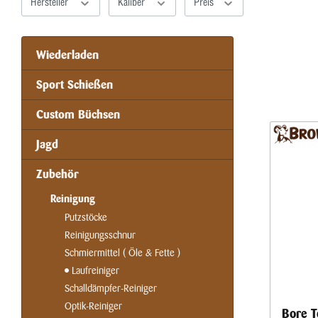
Hersteller
Kaliber
Preis
Wiederladen
Sport Schießen
Custom Büchsen
Jagd
Zubehör
Reinigung
Putzstöcke
Reinigungsschnur
Schmiermittel ( Öle & Fette )
Laufreiniger
Schalldämpfer-Reiniger
Optik-Reiniger
Bore T