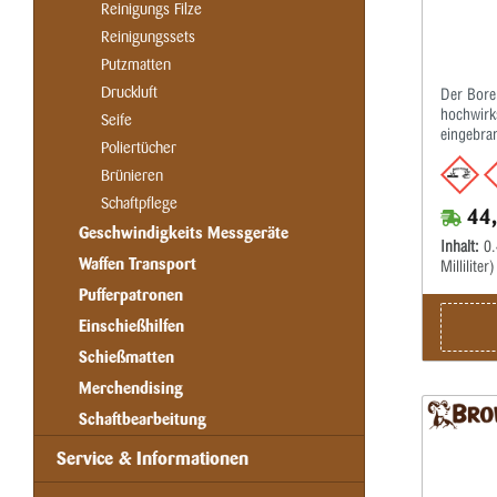
Reinigungs Filze
Reinigungssets
Putzmatten
Druckluft
Der Bore
hochwirk
Seife
eingebra
Poliertücher
Waffenlä
und Gass
Brünieren
Halbauto
Schaftpflege
44,
Vielschüt
Geschwindigkeits Messgeräte
und Schm
Inhalt:
0.
Tech Car
Waffen Transport
Milliliter)
zuverläss
Chemikali
Pufferpatronen
ammoniak
Einschießhilfen
Carbon R
eingebra
Schießmatten
Metallobe
Merchendising
Beschich
ist geruc
Schaftbearbeitung
vollkomm
Werkstatt
Service & Informationen
unterwegs
Bore Tec