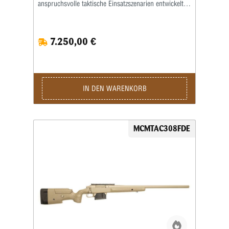
anspruchsvolle taktische Einsatzszenarien entwickelt.
Dieses hochwertige Präzisionsgewehr vereint die
bewährte McMillan-Qualität mit moderner Technik
und bietet Schützen eine zuverlässige Plattform für
7.250,00 €
maximale Präzision und konstante Schussleistung.
Wenn es um taktische Präzisionsgewehre geht, gehört
McMillan weltweit zu den etabliertesten Namen. Die
McMillan TAC 308 .308 Winchester setzt diese
Tradition konsequent fort und überzeugt durch ihre
robuste Bauweise, hohe Wiederholgenauigkeit und
IN DEN WARENKORB
durchdachte Ergonomie. Sie eignet sich ideal für
Sportschützen, Long-Range-Enthusiasten und
professionelle Anwender. Das bewährte .308
Winchester Kaliber bietet eine ausgezeichnete Balance
MCMTAC308FDE
aus Präzision, Rückstoßkontrolle und Vielseitigkeit.
Die McMillan TAC 308 ist damit optimal geeignet für
mittlere bis weite Distanzen sowie für den Einsatz im
sportlichen und taktischen Bereich. Dank der hohen
Verfügbarkeit an Matchmunition lässt sich das volle
Potenzial der McMillan TAC 308 .308 Winchester
zuverlässig ausschöpfen. Herzstück des Systems ist
ein 24 Zoll Matchlauf, der für konstante Präzision und
stabile Flugbahnen sorgt. Der Drall von 1:10"
stabilisiert ein breites Spektrum an .30-Kaliber
Geschossen und ermöglicht präzise Treffer auch unter