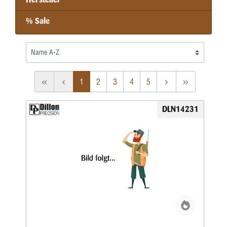
% Sale
1
2
3
4
5
DLN14231