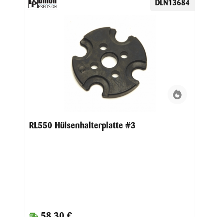
DLN13684
RL550 Hülsenhalterplatte #3
58,30 €