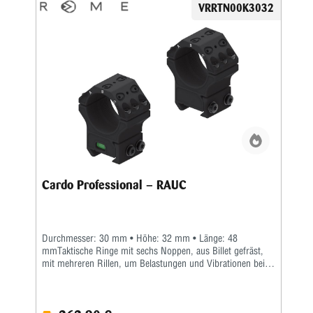
VRRTN00K3032
Cardo Professional – RAUC
Durchmesser: 30 mm • Höhe: 32 mm • Länge: 48
mmTaktische Ringe mit sechs Noppen, aus Billet gefräst,
mit mehreren Rillen, um Belastungen und Vibrationen beim
Transport zu reduzieren. Sie ermöglichen auch eine perfekte
Montage unter extremen Bedingungen mit axialen
Blockierungen.Kugelumlaufspindeln (patentiert) an der