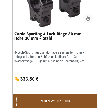
Befestigung an Picatinny-Schienen • Beständig gegen
Kochsalzlösung.Gewicht: ca. 252 gJedes Monobloc-
Zielfernrohr-Montagesystem wird sorgfältig von einem 3D-
Messsystem zertifiziert.Das Zertifikat ist im Bausatz
enthalten und bescheinigt seine dimensionalen und
geometrischen Eigenschaften.
Cardo Sporting 4-Loch-Ringe 30 mm –
Höhe 30 mm – Stahl
4-Loch-Sportringe zur Montage eines Zielfernrohrs•
Integrierte, für den Schützen sichtbare Anti-Kant-
Wasserwaage • Kugelumlaufspindeln (patentiert) am
Montagesystem des Zielfernrohrs sorgen für eine bessere
Gewindeausrichtung und eine gleichmäßigere
Druckverteilung beim Anbringen des Zielfernrohrs • M4x10-
333,80 €
Schrauben aus Edelstahl mit dunklem Gewinde für Ringe •
M5x12-Schrauben aus dunkel gedämpftem Edelstahl zur
Picatinny-Schienenbefestigung • Beständig gegen
KochsalzlösungMaterial und Ausführung: Eingebaut in
Edelstahl AISI304 / SeidenmattMaße: Durchmesser: 30 mm
/ Höhe 30 mm / Gewicht: ca. 325 gAchtung! Jedes
IN DEN WARENKORB
Monobloc-Zielfernrohr-Montagesystem wird sorgfältig