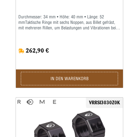
Durchmesser: 34 mm • Höhe: 40 mm • Länge: 52
mmTaktische Ringe mit sechs Noppen, aus Billet gefräst,
mit mehreren Rillen, um Belastungen und Vibrationen beim
Transport zu reduzieren. Sie ermöglichen auch eine perfekte
Montage unter extremen Bedingungen mit axialen
Blockierungen.Kugelumlaufspindeln (patentiert) an der
262,90 €
schwenkbaren Monoblock-Zielfernrohrhalterung sorgen für
eine bessere Gewindeausrichtung und eine gleichmäßigere
Druckverteilung beim Anbringen des Zielfernrohrs.Die
Anzugsreihenfolge und die Position von Zubehör mit dem
RAUC-System sind gekennzeichnet, um durch die richtige
Positionierung zu führen.Merkmale: • Multikontakt-
IN DEN WARENKORB
Verdrehsicherung • Vorbestimmte RAUC-
Montagepositionen (ROME Alignment Ultimate Concept) für
zusätzliches ROME-Zubehör • Hergestellt aus der leichten
Aluminiumlegierung 6082 und 7075 • Matt hartschwarz
VRRSI3030Z0K
eloxiert • Antireflex- und verschleißfeste Oberfläche •
Oszilloskop-Nivellierungskeil zum Ausrichten des
Oszilloskops mit seiner Halterung • Integrierte, für den
Schützen sichtbare Anti-Kant-Wasserwaage • M4x10-
Schrauben aus dunkel behandeltem Edelstahl für Ringe •
M5x12-Schrauben aus dunkel behandeltem Edelstahl zur