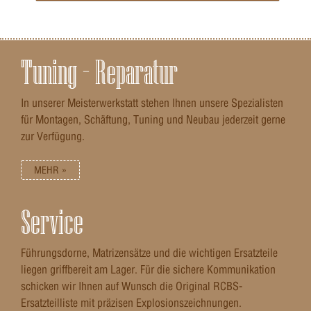
durch ein 3D-Messsystem zertifiziert.Das Zertifikat ist im Kit
enthalten und bescheinigt seine dimensionalen und
geometrischen Eigenschaften.
Tuning – Reparatur
In unserer Meisterwerkstatt stehen Ihnen unsere Spezialisten
für Montagen, Schäftung, Tuning und Neubau jederzeit gerne
zur Verfügung.
MEHR »
Service
Führungsdorne, Matrizensätze und die wichtigen Ersatzteile
liegen griffbereit am Lager. Für die sichere Kommunikation
schicken wir Ihnen auf Wunsch die Original RCBS-
Ersatzteilliste mit präzisen Explosionszeichnungen.