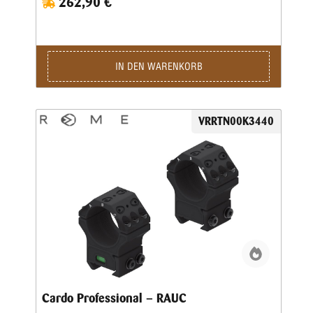
262,90 €
schwenkbaren Monoblock-Zielfernrohrhalterung sorgen für
eine bessere Gewindeausrichtung und eine gleichmäßigere
Druckverteilung beim Anbringen des Zielfernrohrs.Die
Anzugsreihenfolge und die Position von Zubehör mit dem
RAUC-System sind gekennzeichnet, um durch die richtige
Positionierung zu führen.Merkmale: • Multikontakt-
IN DEN WARENKORB
Verdrehsicherung • Vorbestimmte RAUC-
Montagepositionen (ROME Alignment Ultimate Concept) für
zusätzliches ROME-Zubehör • Hergestellt aus der leichten
Aluminiumlegierung 6082 und 7075 • Matt hartschwarz
VRRTN00K3440
eloxiert • Antireflex- und verschleißfeste Oberfläche •
Oszilloskop-Nivellierungskeil zum Ausrichten des
Oszilloskops mit seiner Halterung • Integrierte, für den
Schützen sichtbare Anti-Kant-Wasserwaage • M4x10-
Schrauben aus dunkel behandeltem Edelstahl für Ringe •
M5x12-Schrauben aus dunkel behandeltem Edelstahl zur
Befestigung an Picatinny-Schienen • Beständig gegen
Kochsalzlösung.Gewicht: ca. 252 gJedes Monobloc-
Zielfernrohr-Montagesystem wird sorgfältig von einem 3D-
Messsystem zertifiziert.Das Zertifikat ist im Bausatz
enthalten und bescheinigt seine dimensionalen und
geometrischen Eigenschaften.
Cardo Professional – RAUC