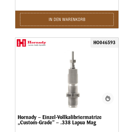
IN DEN WARENKORB
HO046593
Hornady – Einzel-Vollkalibriermatrize
„Custom-Grade” – .338 Lapua Mag