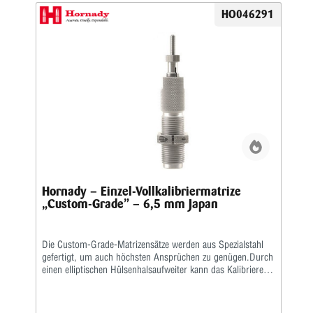
HO046291
Hornady – Einzel-Vollkalibriermatrize
„Custom-Grade” – 6,5 mm Japan
Die Custom-Grade-Matrizensätze werden aus Spezialstahl
gefertigt, um auch höchsten Ansprüchen zu genügen.Durch
einen elliptischen Hülsenhalsaufweiter kann das Kalibrieren
der Hülse gleichmäßiger erfolgen.Das Geschoss und die
Hülse werden erst durch eine bewegliche Führungsbuchse
zentriert, bevor das Geschoss gesetzt wird.