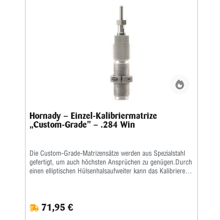
Hornady – Einzel-Kalibriermatrize
„Custom-Grade” – .284 Win
Die Custom-Grade-Matrizensätze werden aus Spezialstahl
gefertigt, um auch höchsten Ansprüchen zu genügen.Durch
einen elliptischen Hülsenhalsaufweiter kann das Kalibrieren
der Hülse gleichmäßiger erfolgen.Das Geschoss und die
Hülse werden erst durch eine bewegliche Führungsbuchse
zentriert, bevor dasGeschoss gesetzt wird.
71,95 €