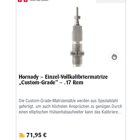
Hornady – Einzel-Vollkalibriermatrize
„Custom-Grade” – .17 Rem
Die Custom-Grade-Matrizensätze werden aus Spezialstahl
gefertigt, um auch höchsten Ansprüchen zu genügen.Durch
einen elliptischen Hülsenhalsaufweiter kann das Kalibrieren
der Hülse gleichmäßiger erfolgen.Das Geschoss und die
Hülse werden erst durch eine bewegliche Führungsbuchse
zentriert, bevor das Geschoss gesetzt wird.
71,95 €