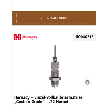
IN DEN WARENKORB
HO046213
Hornady – Einzel-Vollkalibriermatrize
„Custom-Grade” – .22 Hornet