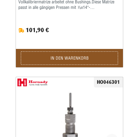
Vollkalibriermatrize arbeitet ohne Bushings.Diese Matrize
passt in alle gängigen Pressen mit ⅞x14“-
Standardgewinde.Alle Flaschenhülsen müssen zum
Kalibrieren leicht gefettet werden!Wir empfehlen, auch den
Hülsenhals innen leicht mit einem guten, wasserlöslichen
101,90 €
Kalibrierfett (kein Graphit!) zu fetten, um das
Hülsenmaterial zu schonen.Die Matrize wird komplett mit
Ausstoßer und Gewindering geliefert.
IN DEN WARENKORB
HO046301