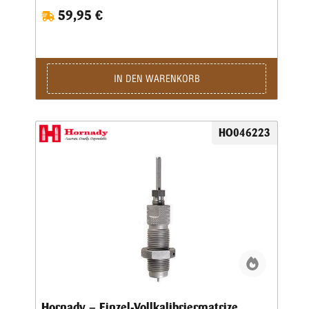
zentriert, bevor das Geschoss gesetzt wird.
59,95 €
IN DEN WARENKORB
HO046223
Hornady – Einzel-Vollkalibriermatrize