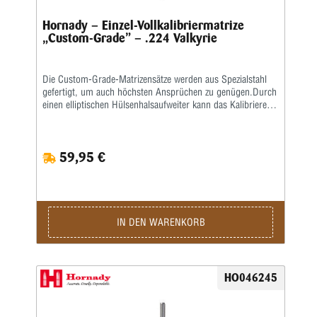
Hornady – Einzel-Vollkalibriermatrize
„Custom-Grade” – .224 Valkyrie
Die Custom-Grade-Matrizensätze werden aus Spezialstahl
gefertigt, um auch höchsten Ansprüchen zu genügen.Durch
einen elliptischen Hülsenhalsaufweiter kann das Kalibrieren
der Hülse gleichmäßiger erfolgen.Das Geschoss und die
Hülse werden erst durch eine bewegliche Führungsbuchse
zentriert, bevor das Geschoss gesetzt wird.
59,95 €
IN DEN WARENKORB
HO046245