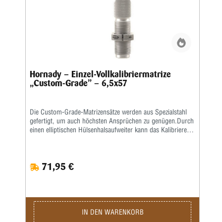
Hornady – Einzel-Vollkalibriermatrize
„Custom-Grade” – 6,5x57
Die Custom-Grade-Matrizensätze werden aus Spezialstahl
gefertigt, um auch höchsten Ansprüchen zu genügen.Durch
einen elliptischen Hülsenhalsaufweiter kann das Kalibrieren
der Hülse gleichmäßiger erfolgen.Das Geschoss und die
Hülse werden erst durch eine bewegliche Führungsbuchse
zentriert, bevor das Geschoss gesetzt wird.
71,95 €
IN DEN WARENKORB