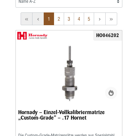
1
2
3
4
5
HO046202
Hornady – Einzel-Vollkalibriermatrize
„Custom-Grade” – .17 Hornet
Die Custom-Grade-Matrizensätze werden aus Spezialstahl