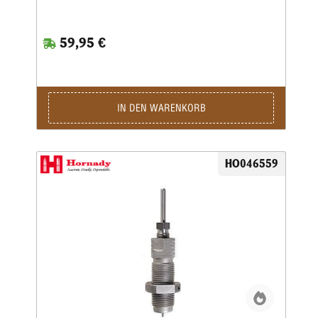
der Hülse gleichmäßiger erfolgen.Das Geschoss und die
Hülse werden erst durch eine bewegliche Führungsbuchse
zentriert, bevor das Geschoss gesetzt wird.
59,95 €
IN DEN WARENKORB
HO046559