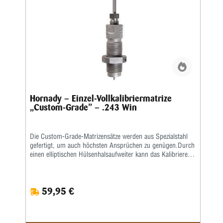
Hornady – Einzel-Vollkalibriermatrize
„Custom-Grade” – .243 Win
Die Custom-Grade-Matrizensätze werden aus Spezialstahl
gefertigt, um auch höchsten Ansprüchen zu genügen.Durch
einen elliptischen Hülsenhalsaufweiter kann das Kalibrieren
der Hülse gleichmäßiger erfolgen.Das Geschoss und die
Hülse werden erst durch eine bewegliche Führungsbuchse
zentriert, bevor das Geschoss gesetzt wird.
59,95 €