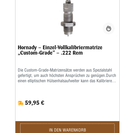
Hornady – Einzel-Vollkalibriermatrize
„Custom-Grade” – .222 Rem
Die Custom-Grade-Matrizensätze werden aus Spezialstahl
gefertigt, um auch höchsten Ansprüchen zu genügen.Durch
einen elliptischen Hülsenhalsaufweiter kann das Kalibrieren
der Hülse gleichmäßiger erfolgen.Das Geschoss und die
Hülse werden erst durch eine bewegliche Führungsbuchse
zentriert, bevor das Geschoss gesetzt wird.
59,95 €
IN DEN WARENKORB