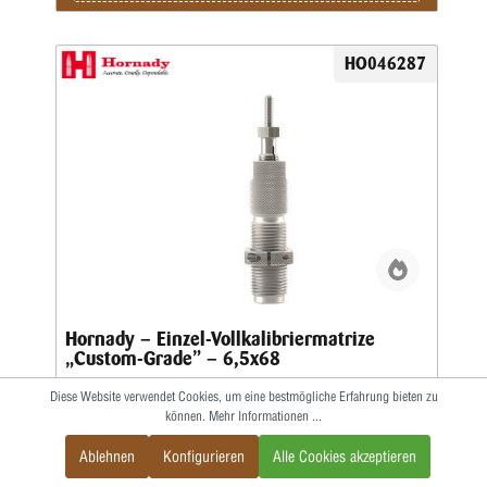
HO046287
Hornady – Einzel-Vollkalibriermatrize
„Custom-Grade” – 6,5x68
Diese Website verwendet Cookies, um eine bestmögliche Erfahrung bieten zu
können.
Mehr Informationen ...
Die Custom-Grade-Matrizensätze werden aus Spezialstahl
gefertigt, um auch höchsten Ansprüchen zu genügen.Durch
Ablehnen
Konfigurieren
Alle Cookies akzeptieren
einen elliptischen Hülsenhalsaufweiter kann das Kalibrieren
der Hülse gleichmäßiger erfolgen.Das Geschoss und die