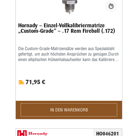
Hornady – Einzel-Vollkalibriermatrize
„Custom-Grade” – .17 Rem Fireball (.172)
Die Custom-Grade-Matrizensätze werden aus Spezialstahl
gefertigt, um auch höchsten Ansprüchen zu genügen.Durch
einen elliptischen Hülsenhalsaufweiter kann das Kalibrieren
der Hülse gleichmäßiger erfolgen.Das Geschoss und die
Hülse werden erst durch eine bewegliche Führungsbuchse
zentriert, bevor das Geschoss gesetzt wird.
71,95 €
IN DEN WARENKORB
HO046201