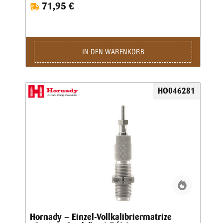
71,95 €
IN DEN WARENKORB
HO046281
Hornady – Einzel-Vollkalibriermatrize