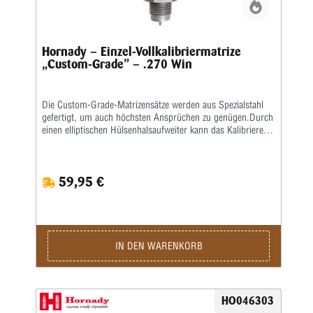
Hornady – Einzel-Vollkalibriermatrize
„Custom-Grade” – .270 Win
Die Custom-Grade-Matrizensätze werden aus Spezialstahl
gefertigt, um auch höchsten Ansprüchen zu genügen.Durch
einen elliptischen Hülsenhalsaufweiter kann das Kalibrieren
der Hülse gleichmäßiger erfolgen.Das Geschoss und die
Hülse werden erst durch eine bewegliche Führungsbuchse
zentriert, bevor das Geschoss gesetzt wird.
59,95 €
IN DEN WARENKORB
HO046303