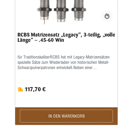
RCBS Matrizensatz „Legacy”, 3-teilig, „volle
Länge” – .45-60 Win
für TraditionskaliberRCBS hat mit Legacy-Matrizensätzen
spezielle Sätze zum Wiederladen von historischen Metall-
Schwarzpulverpatronen entwickelt.Neben einer
Vollkalibriermatrize befindet sich eine Aufweitematrize zum
Verladen von Bleigeschossen sowie eine Setzmatrize mit
einem Universal-Setzstempel im Satz.Die Hülsen müssen
117,70 €
zum Kalibrieren gefettet werden.Die Matrizen besitzen das
⅞x14“-Standardgewinde und passen in alle gängigen
Pressen.Geliefert wird der 3-teilige Satz in einer
Kunststoffbox.Den passenden Hülsenhalter ordern sie bitte
separat.
IN DEN WARENKORB