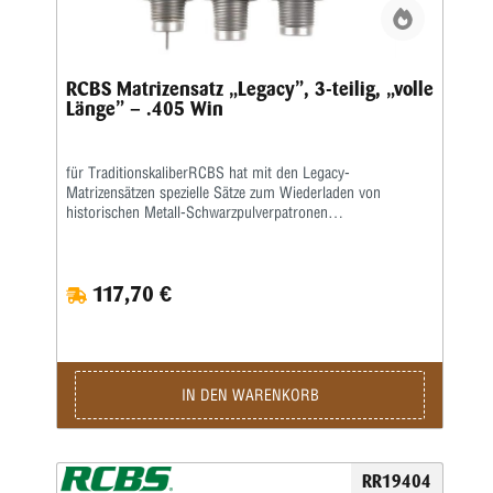
RCBS Matrizensatz „Legacy”, 3-teilig, „volle
Länge” – .405 Win
für TraditionskaliberRCBS hat mit den Legacy-
Matrizensätzen spezielle Sätze zum Wiederladen von
historischen Metall-Schwarzpulverpatronen
entwickelt.Neben einer Vollkalibriermatrize befindet sich eine
Aufweitermatrize zum Verladen von Bleigeschossen sowie
eine Setzmatrize mit einem Universal-Setzstempel im
117,70 €
Satz.Die Hülsen müssen zum Kalibrieren gefettet
werden.Die Matrizen besitzen das ⅞x14“-Standardgewinde
und passen in alle gängigen Pressen.Geliefert wird der 3-
teilige Satz in einer Kunststoffbox.Den passenden
Hülsenhalter ordern Sie bitte separat.
IN DEN WARENKORB
RR19404