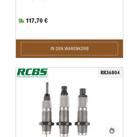
Vollkalibriermatrize befindet sich eine Aufweitematrize zum
Verladen von Bleigeschossen sowie eine Setzmatrize mit
einem Universal-Setzstempel im Satz.Die Hülsen müssen
117,70 €
zum Kalibrieren gefettet werden.Die Matrizen besitzen das
⅞”-Standardgewinde und passen in alle gängigen
Pressen.Geliefert wird der 3-teilige Satz in einer
Kunststoffbox.Den passenden Hülsenhalter ordern sie bitte
separat.
IN DEN WARENKORB
RR36804