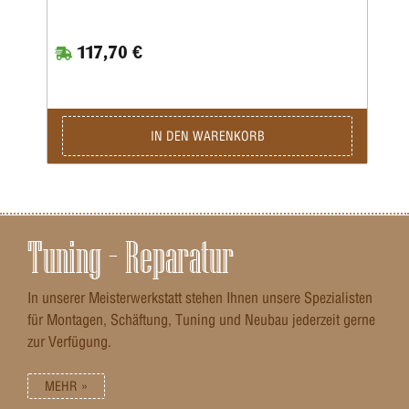
Vollkalibriermatrize befindet sich eine Aufweitematrize zum
Verladen von Bleigeschossen sowie eine Setzmatrize mit
einem Universal-Setzstempel im Satz.Die Hülsen müssen
117,70 €
zum Kalibrieren gefettet werden.Die Matrizen besitzen das
⅞x14“-Standardgewinde und passen in alle gängigen
Pressen.Geliefert wird der 3-teilige Satz in einer
Kunststoffbox.Den passenden Hülsenhalter ordern sie bitte
separat.
IN DEN WARENKORB
Tuning – Reparatur
In unserer Meisterwerkstatt stehen Ihnen unsere Spezialisten
für Montagen, Schäftung, Tuning und Neubau jederzeit gerne
zur Verfügung.
MEHR »