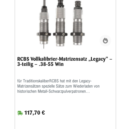
RCBS Vollkalibrier-Matrizensatz „Legacy” –
3-teilig – .38-55 Win
für TraditionskaliberRCBS hat mit den Legacy-
Matrizensätzen spezielle Sätze zum Wiederladen von
historischen Metall-Schwarzpulverpatronen
entwickelt.Neben einer Vollkalibriermatrize befindet sich eine
Aufweitematrize zum Verladen von Bleigeschossen sowie
eine Setzmatrize mit einem Universal-Setzstempel im
117,70 €
Satz.Die Hülsen müssen zum Kalibrieren gefettet
werden.Die Matrizen besitzen das ⅞”-Standardgewinde und
passen in alle gängigen Pressen.Geliefert wird der 3-teilige
Satz in einer Kunststoffbox.Den passenden Hülsenhalter