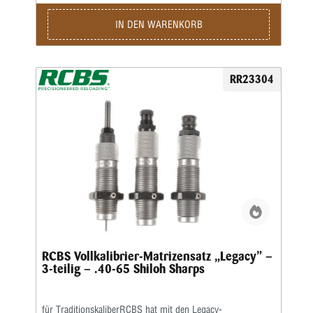
ordern sie bitte separat.
IN DEN WARENKORB
RR23304
RCBS Vollkalibrier-Matrizensatz „Legacy” –
3-teilig – .40-65 Shiloh Sharps
für TraditionskaliberRCBS hat mit den Legacy-