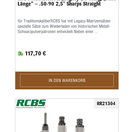
Länge” – .50-90 2,5" Sharps Straight
für TraditionskaliberRCBS hat mit Legacy-Matrizensätzen
spezielle Sätze zum Wiederladen von historischen Metall-
Schwarzpulverpatronen entwickelt.Neben einer
Vollkalibriermatrize befindet sich eine Aufweitematrize zum
Verladen von Bleigeschossen sowie eine Setzmatrize mit
einem Universal-Setzstempel im Satz.Die Hülsen müssen
117,70 €
zum Kalibrieren gefettet werden.Die Matrizen besitzen das
⅞x14“-Standardgewinde und passen in alle gängigen
Pressen.Geliefert wird der 3-teilige Satz in einer
Kunststoffbox.Den passenden Hülsenhalter ordern sie bitte
separat.
IN DEN WARENKORB
RR21304