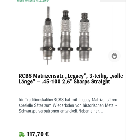
RCBS Matrizensatz „Legacy”, 3-teilig, „volle
Länge” – .45-100 2,6" Sharps Straight
für TraditionskaliberRCBS hat mit Legacy-Matrizensätzen
spezielle Sätze zum Wiederladen von historischen Metall-
Schwarzpulverpatronen entwickelt.Neben einer
Vollkalibriermatrize befindet sich eine Aufweitematrize zum
Verladen von Bleigeschossen sowie eine Setzmatrize mit
einem Universal-Setzstempel im Satz.Die Hülsen müssen
117,70 €
zum Kalibrieren gefettet werden.Die Matrizen besitzen das
⅞x14“-Standardgewinde und passen in alle gängigen