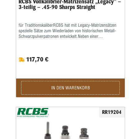
RCBS Vollkalibrier-Matrizensatz „Legacy” –
3-teilig – .45-90 Sharps Straight
für TraditionskaliberRCBS hat mit Legacy-Matrizensätzen
spezielle Sätze zum Wiederladen von historischen Metall-
Schwarzpulverpatronen entwickelt.Neben einer
Vollkalibriermatrize befindet sich eine Aufweitematrize zum
Verladen von Bleigeschossen sowie eine Setzmatrize mit
einem Universal-Setzstempel im Satz.Die Hülsen müssen
117,70 €
zum Kalibrieren gefettet werden.Die Matrizen besitzen das
⅞”-Standardgewinde und passen in alle gängigen
Pressen.Geliefert wird der 3-teilige Satz in einer
Kunststoffbox.Den passenden Hülsenhalter ordern sie bitte
separat.
IN DEN WARENKORB
RR19204