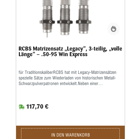
RCBS Matrizensatz „Legacy”, 3-teilig, „volle
Länge” – .50-95 Win Express
für TraditionskaliberRCBS hat mit Legacy-Matrizensätzen
spezielle Sätze zum Wiederladen von historischen Metall-
Schwarzpulverpatronen entwickelt.Neben einer
Vollkalibriermatrize befindet sich eine Aufweitematrize zum
Verladen von Bleigeschossen sowie eine Setzmatrize mit
einem Universal-Setzstempel im Satz.Die Hülsen müssen
117,70 €
zum Kalibrieren gefettet werden.Die Matrizen besitzen das
⅞x14“-Standardgewinde und passen in alle gängigen
Pressen.Geliefert wird der 3-teilige Satz in einer
Kunststoffbox.Den passenden Hülsenhalter ordern sie bitte
separat.
IN DEN WARENKORB