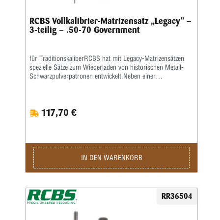
RCBS Vollkalibrier-Matrizensatz „Legacy” –
3-teilig – .50-70 Government
für TraditionskaliberRCBS hat mit Legacy-Matrizensätzen
spezielle Sätze zum Wiederladen von historischen Metall-
Schwarzpulverpatronen entwickelt.Neben einer
Vollkalibriermatrize befindet sich eine Aufweitematrize zum
Verladen von Bleigeschossen sowie eine Setzmatrize mit
einem Universal-Setzstempel im Satz.Die Hülsen müssen
117,70 €
zum Kalibrieren gefettet werden.Die Matrizen besitzen das
⅞”-Standardgewinde und passen in alle gängigen
Pressen.Geliefert wird der 3-teilige Satz in einer
Kunststoffbox.Den passenden Hülsenhalter ordern sie bitte
separat.
IN DEN WARENKORB
RR36504