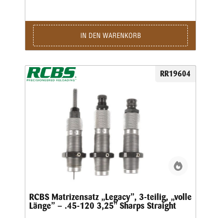
Pressen.Geliefert wird der 3-teilige Satz in einer
Kunststoffbox.Den passenden Hülsenhalter ordern sie bitte
separat.
IN DEN WARENKORB
RR19604
RCBS Matrizensatz „Legacy”, 3-teilig, „volle
Länge” – .45-120 3,25" Sharps Straight