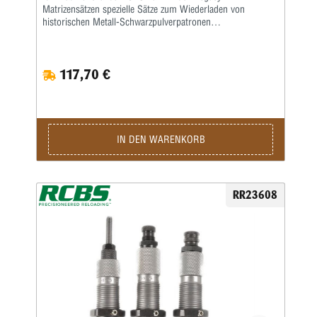
Matrizensätzen spezielle Sätze zum Wiederladen von
historischen Metall-Schwarzpulverpatronen
entwickelt.Neben einer Vollkalibriermatrize befindet sich eine
Aufweitermatrize zum Verladen von Bleigeschossen sowie
eine Setzmatrize mit einem Universal-Setzstempel im
117,70 €
Satz.Die Hülsen müssen zum Kalibrieren gefettet
werden.Die Matrizen besitzen das ⅞” Standardgewinde und
passen in alle gängigen Pressen.Geliefert wird der 3-teilige
Satz in einer Kunststoffbox.Den passenden Hülsenhalter
ordern Sie bitte separat.
IN DEN WARENKORB
RR23608