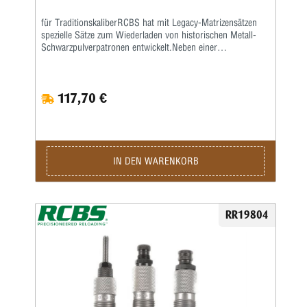
für TraditionskaliberRCBS hat mit Legacy-Matrizensätzen
spezielle Sätze zum Wiederladen von historischen Metall-
Schwarzpulverpatronen entwickelt.Neben einer
Vollkalibriermatrize befindet sich eine Aufweitematrize zum
Verladen von Bleigeschossen sowie eine Setzmatrize mit
einem Universal-Setzstempel im Satz.Die Hülsen müssen
117,70 €
zum Kalibrieren gefettet werden.Die Matrizen besitzen das
⅞x14“-Standardgewinde und passen in alle gängigen
Pressen.Geliefert wird der 3-teilige Satz in einer
Kunststoffbox.Den passenden Hülsenhalter ordern sie bitte
separat.
IN DEN WARENKORB
RR19804