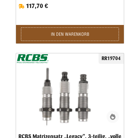
117,70 €
zum Kalibrieren gefettet werden.Die Matrizen besitzen das
⅞x14“-Standardgewinde und passen in alle gängigen
Pressen.Geliefert wird der 3-teilige Satz in einer
Kunststoffbox.Den passenden Hülsenhalter ordern sie bitte
separat.
IN DEN WARENKORB
RR19704
RCBS Matrizensatz „Legacy”, 3-teilig, „volle