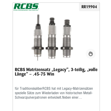
RR19904
RCBS Matrizensatz „Legacy”, 3-teilig, „volle
Länge” – .45-75 Win
für TraditionskaliberRCBS hat mit Legacy-Matrizensätzen
spezielle Sätze zum Wiederladen von historischen Metall-
Schwarzpulverpatronen entwickelt.Neben einer
Vollkalibriermatrize befindet sich eine Aufweitematrize zum
Verladen von Bleigeschossen sowie eine Setzmatrize mit
einem Universal-Setzstempel im Satz.Die Hülsen müssen