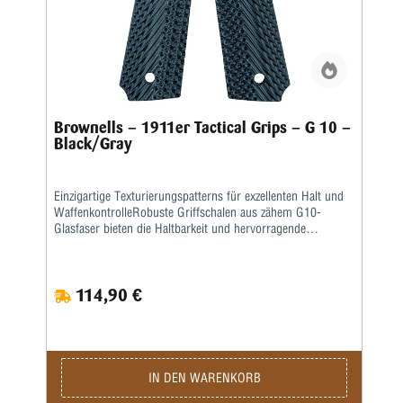
Brownells – 1911er Tactical Grips – G 10 –
Black/Gray
Einzigartige Texturierungspatterns für exzellenten Halt und
WaffenkontrolleRobuste Griffschalen aus zähem G10-
Glasfaser bieten die Haltbarkeit und hervorragende
Griffigkeit moderner Verbundwerkstoffe.Das fortschrittliche
G10-Laminat nimmt keine Feuchtigkeit auf, ist stoßfest und
dehnt sich aufgrund von Temperaturschwankungen nicht
114,90 €
aus oder zieht sich nicht zusammen – ideal für
Allwetterbetrieb und extreme Bedingungen.Die Texturierung
wird in das Laminat CNC-gefräst und anschließend von
Hand bearbeitet, um eine gleichmäßige Mustertiefe zu
gewährleisten.Durch die harte Oberfläche kann die Textur
etwas schärfer geschnitten werden, um mehr „Biss“ als bei
IN DEN WARENKORB
herkömmlichen karierten Holzgriffen zu erzielen.Operator II