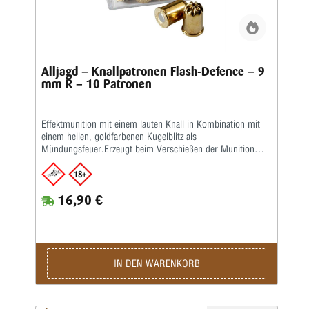
Alljagd – Knallpatronen Flash-Defence – 9
mm R – 10 Patronen
Effektmunition mit einem lauten Knall in Kombination mit
einem hellen, goldfarbenen Kugelblitz als
Mündungsfeuer.Erzeugt beim Verschießen der Munition
eine hervorragende Abschreckwirkung!Diese Munition ist
für Gas- und Signal-Revolver vorgesehen.Pyrotechnische
Munition der Klassen PM-I und PM-IIHinweise für
16,90 €
Endverbraucher: Der Erwerb sowie die Verwendung von
pyrotechnischer Munition der Klasse PM-I auf befriedetem
Besitztum ist ganzjährig ab dem vollendeten 18. Lebensjahr
erlaubt.Packungsinhalt: 10 PatronenFür den Erwerb von
pyrotechnischer Munition der Klasse PM-II ist ein
Munitionserwerbsschein oder eine Waffenhandelserlaubnis
IN DEN WARENKORB
mit entsprechendem Eintrag erforderlich.Die
bestimmungsgemäße Verwendung unsere pyrotechnische
Munition ist das Verschießen aus PTB-zugelassenen SRS-