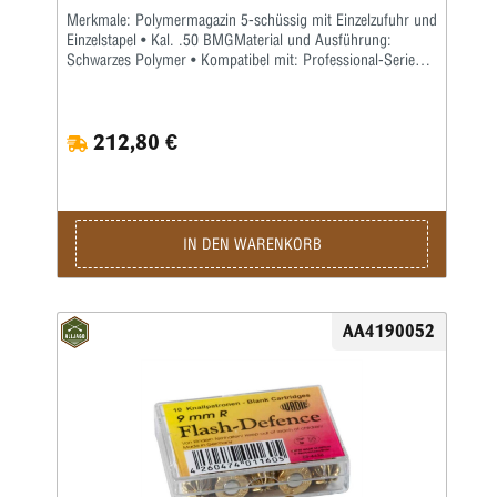
Merkmale: Polymermagazin 5-schüssig mit Einzelzufuhr und
Einzelstapel • Kal. .50 BMGMaterial und Ausführung:
Schwarzes Polymer • Kompatibel mit: Professional-Serie
2020: Corvo V • Maße: Länge 165 mm / Breite 35 mm /
Höhe 146 mm • Gewicht: 338 g
212,80 €
IN DEN WARENKORB
AA4190052