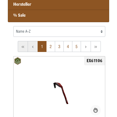
Hersteller
% Sale
1
2
3
4
5
EX61106