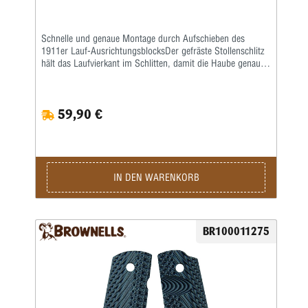
Schnelle und genaue Montage durch Aufschieben des
1911er Lauf-AusrichtungsblocksDer gefräste Stollenschlitz
hält das Laufvierkant im Schlitten, damit die Haube genau in
den Schlitz auf der Stirnseite passt.Bietet eine schnelle
visuelle Überprüfung des Sitzes des Laufs, wodurch
zeitaufwändige Montage / Demontage für die Montage des
59,90 €
Laufs entfällt.Passt zwischen die Gleitschienen, um ein
Verdrehen des Laufs zu verhindern.Hilft bei der
Überbrückung und Genauigkeit.Möglicherweise ist eine
geringfügige Anpassung zum Gleiten
erforderlich.Spezifikationen: Stahl, schwarz oxidiert • 2" (5
cm) lang, • 19 mm breit • 12,7 cm hoch • Anleitung liegt
IN DEN WARENKORB
bei.
BR100011275