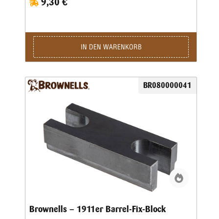
9,30 €
IN DEN WARENKORB
BR080000041
Brownells – 1911er Barrel-Fix-Block