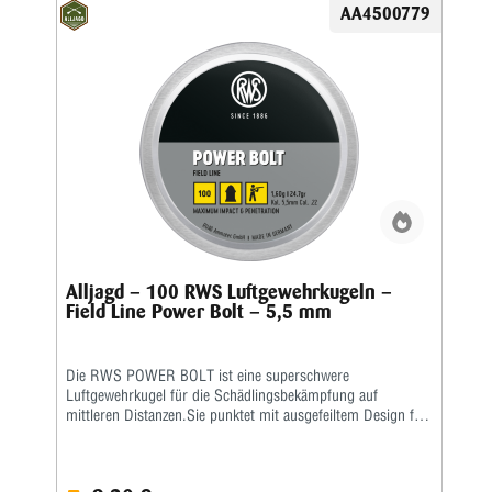
Waffen mit dazugehörigen PTB-zugelassenen
AA4500779
Abschussbecher.
Alljagd – 100 RWS Luftgewehrkugeln –
Field Line Power Bolt – 5,5 mm
Die RWS POWER BOLT ist eine superschwere
Luftgewehrkugel für die Schädlingsbekämpfung auf
mittleren Distanzen.Sie punktet mit ausgefeiltem Design für
ein Maximum an Durchschlagskraft und
Eindringtiefe.Kaliber: 4,5 mm / Cal. .177 • Gewicht: 0,92 g /
14.2 gr