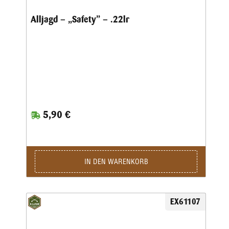
Alljagd – „Safety” – .22lr
5,90 €
IN DEN WARENKORB
EX61107