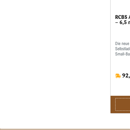
RCBS A
– 6,5
Die neue 
Selbstlad
Small-Bas
Taper-Cr
werden d
Funktion
92,
kalibrier
festen G
ohne Cri
hervorge
Hülsenlä
entstehe
ebenfalls