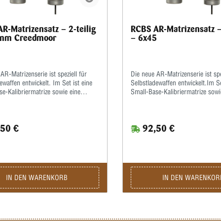
R-Matrizensatz – 2-teilig
RCBS AR-Matrizensatz – 
 mm Creedmoor
– 6x45
AR-Matrizenserie ist speziell für
Die neue AR-Matrizenserie ist spe
ewaffen entwickelt. Im Set ist eine
Selbstladewaffen entwickelt.Im Se
e-Kalibriermatrize sowie eine
Small-Base-Kalibriermatrize sowi
imp-Matrize enthalten.Hiermit
Taper-Crimp-Matrize enthalten.H
ie Hülsen zur
werden die Hülsen zur
sverbesserung enger als üblich
Funktionsverbesserung enger als
50 €
92,50 €
t.Der Taper-Crimp garantiert einen
kalibriert.Der Taper-Crimp garant
eschosssitz auch bei Geschossen
festen Geschosssitz auch bei Ge
mprille.Beulen am Hülsenmund,
ohne Crimprille.Beulen am Hüls
rufen durch unterschiedliche
hervorgerufen durch unterschied
ngen, wie sie beim Rollcrimpen
Hülsenlängen, wie sie beim Roll
n können, werden hierdurch
entstehen können, werden hierd
IN DEN WARENKORB
IN DEN WARENKOR
 vermieden.
ebenfalls vermieden.