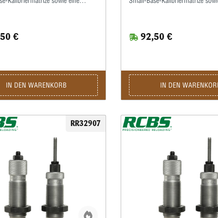
e-Kalibriermatrize sowie eine
Small-Base-Kalibriermatrize sowi
imp-Matrize enthalten.Hiermit
Taper-Crimp-Matrize enthalten.H
ie Hülsen zur
werden die Hülsen zur
sverbesserung enger als üblich
Funktionsverbesserung enger als
50 €
92,50 €
t.Der Taper-Crimp garantiert einen
kalibriert.Der Taper-Crimp garant
eschosssitz auch bei Geschossen
festen Geschosssitz auch bei Ge
mprille.Beulen am Hülsenmund,
ohne Crimprille.Beulen am Hüls
rufen durch unterschiedliche
hervorgerufen durch unterschied
ngen, wie sie beim Rollcrimpen
Hülsenlängen, wie sie beim Roll
n können, werden hierdurch
entstehen können, werden hierd
IN DEN WARENKORB
IN DEN WARENKOR
 vermieden.
ebenfalls vermieden.
RR32907