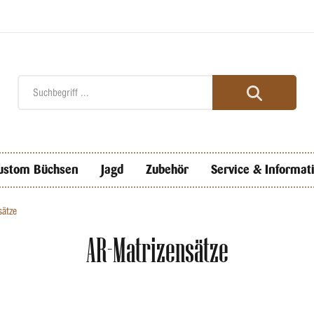
ustom Büchsen
Jagd
Zubehör
Service & Informat
ätze
AR-Matrizensätze