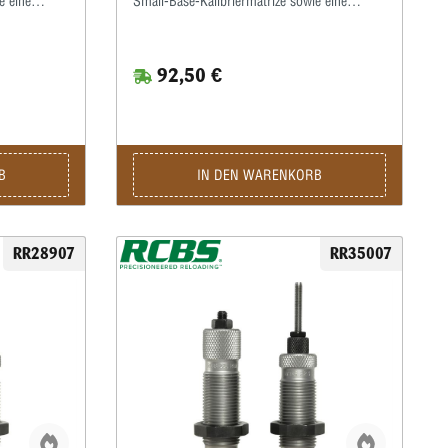
e eine
Small-Base-Kalibriermatrize sowie eine
iermit
Taper-Crimp-Matrize enthalten.Hiermit
werden die Hülsen zur
 üblich
Funktionsverbesserung enger als üblich
92,50 €
iert einen
kalibriert.Der Taper-Crimp garantiert einen
schossen
festen Geschosssitz auch bei Geschossen
enmund,
ohne Crimprille.Beulen am Hülsenmund,
liche
hervorgerufen durch unterschiedliche
crimpen
Hülsenlängen, wie sie beim Rollcrimpen
urch
entstehen können, werden hierdurch
B
IN DEN WARENKORB
ebenfalls vermieden.
RR28907
RR35007