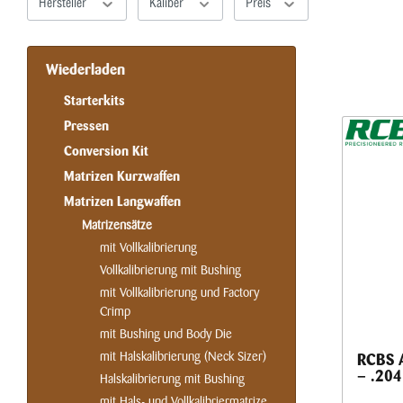
Hersteller
Kaliber
Preis
Wiederladen
Starterkits
Pressen
Conversion Kit
Matrizen Kurzwaffen
Matrizen Langwaffen
Matrizensätze
mit Vollkalibrierung
Vollkalibrierung mit Bushing
mit Vollkalibrierung und Factory
Crimp
mit Bushing und Body Die
mit Halskalibrierung (Neck Sizer)
RCBS A
– .204
Halskalibrierung mit Bushing
mit Hals- und Vollkalibriermatrize