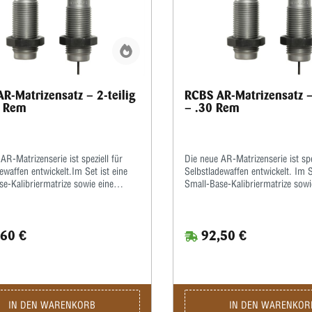
R-Matrizensatz – 2-teilig
RCBS AR-Matrizensatz – 
0 Rem
– .30 Rem
AR-Matrizenserie ist speziell für
Die neue AR-Matrizenserie ist spe
ewaffen entwickelt.Im Set ist eine
Selbstladewaffen entwickelt. Im S
e-Kalibriermatrize sowie eine
Small-Base-Kalibriermatrize sowi
imp-Matrize enthalten.Hiermit
Taper-Crimp-Matrize enthalten.H
ie Hülsen zur
werden die Hülsen zur
sverbesserung enger als üblich
Funktionsverbesserung enger als
60 €
92,50 €
t.Der Taper-Crimp garantiert einen
kalibriert.Der Taper-Crimp garant
eschosssitz auch bei Geschossen
festen Geschosssitz auch bei Ge
mprille.Beulen am Hülsenmund,
ohne Crimprille.Beulen am Hüls
rufen durch unterschiedliche
hervorgerufen durch unterschied
ngen, wie sie beim Rollcrimpen
Hülsenlängen, wie sie beim Roll
n können, werden hierdurch
entstehen können, werden hierd
IN DEN WARENKORB
IN DEN WARENKOR
 vermieden.
ebenfalls vermieden.