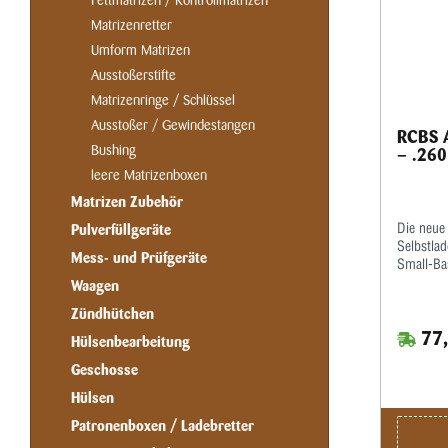
Fettmatrizen / Kontrollmatrizen
Matrizenretter
Umform Matrizen
Ausstoßerstifte
Matrizenringe / Schlüssel
Ausstoßer / Gewindestangen
RCBS A
Bushing
– .26
leere Matrizenboxen
Matrizen Zubehör
Die neue 
Pulverfüllgeräte
Selbstlad
Mess- und Prüfgeräte
Small-Bas
Taper-Cr
Waagen
werden d
Zündhütchen
Funktion
77,
kalibrier
Hülsenbearbeitung
festen G
Geschosse
ohne Cri
hervorge
Hülsen
Hülsenlä
Patronenboxen / Ladebretter
entstehe
ebenfalls