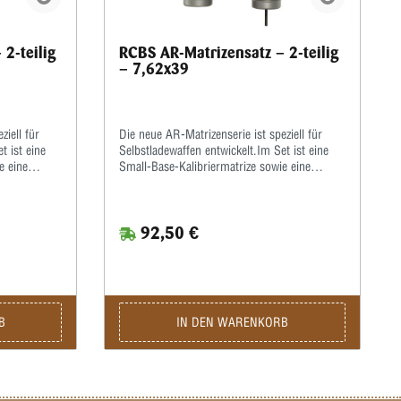
2-teilig
RCBS AR-Matrizensatz – 2-teilig
– 7,62x39
ziell für
Die neue AR-Matrizenserie ist speziell für
t ist eine
Selbstladewaffen entwickelt.Im Set ist eine
e eine
Small-Base-Kalibriermatrize sowie eine
iermit
Taper-Crimp-Matrize enthalten.Hiermit
werden die Hülsen zur
 üblich
Funktionsverbesserung enger als üblich
92,50 €
iert einen
kalibriert.Der Taper-Crimp garantiert einen
schossen
festen Geschosssitz auch bei Geschossen
enmund,
ohne Crimprille.Beulen am Hülsenmund,
liche
hervorgerufen durch unterschiedliche
crimpen
Hülsenlängen, wie sie beim Rollcrimpen
urch
entstehen können, werden hierdurch
B
IN DEN WARENKORB
ebenfalls vermieden.