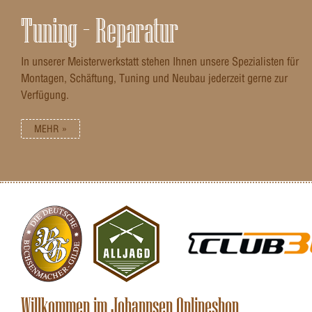
Tuning – Reparatur
In unserer Meisterwerkstatt stehen Ihnen unsere Spezialisten für
Montagen, Schäftung, Tuning und Neubau jederzeit gerne zur
Verfügung.
MEHR »
Willkommen im Johannsen Onlineshop ...