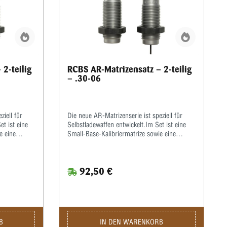
2-teilig
RCBS AR-Matrizensatz – 2-teilig
– .30-06
ziell für
Die neue AR-Matrizenserie ist speziell für
et ist eine
Selbstladewaffen entwickelt.Im Set ist eine
e eine
Small-Base-Kalibriermatrize sowie eine
iermit
Taper-Crimp-Matrize enthalten.Hiermit
werden die Hülsen zur
 üblich
Funktionsverbesserung enger als üblich
92,50 €
iert einen
kalibriert.Der Taper-Crimp garantiert einen
schossen
festen Geschosssitz auch bei Geschossen
enmund,
ohne Crimprille.Beulen am Hülsenmund,
liche
hervorgerufen durch unterschiedliche
crimpen
Hülsenlängen, wie sie beim Rollcrimpen
urch
entstehen können, werden hierdurch
B
IN DEN WARENKORB
ebenfalls vermieden.