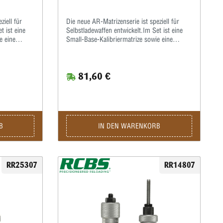
ziell für
Die neue AR-Matrizenserie ist speziell für
t ist eine
Selbstladewaffen entwickelt.Im Set ist eine
e eine
Small-Base-Kalibriermatrize sowie eine
iermit
Taper-Crimp-Matrize enthalten.Hiermit
werden die Hülsen zur
 üblich
Funktionsverbesserung enger als üblich
81,60 €
iert einen
kalibriert.Der Taper-Crimp garantiert einen
schossen
festen Geschosssitz auch bei Geschossen
enmund,
ohne Crimprille.Beulen am Hülsenmund,
liche
hervorgerufen durch unterschiedliche
crimpen
Hülsenlängen, wie sie beim Rollcrimpen
urch
entstehen können, werden hierdurch
B
IN DEN WARENKORB
ebenfalls vermieden.
RR25307
RR14807