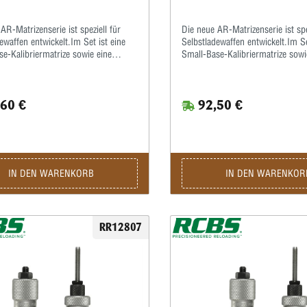
AR-Matrizenserie ist speziell für
Die neue AR-Matrizenserie ist spe
ewaffen entwickelt.Im Set ist eine
Selbstladewaffen entwickelt.Im Se
e-Kalibriermatrize sowie eine
Small-Base-Kalibriermatrize sowi
imp-Matrize enthalten.Hiermit
Taper-Crimp-Matrize enthalten.H
ie Hülsen zur
werden die Hülsen zur
sverbesserung enger als üblich
Funktionsverbesserung enger als
60 €
92,50 €
t.Der Taper-Crimp garantiert einen
kalibriert.Der Taper-Crimp garant
eschosssitz auch bei Geschossen
festen Geschosssitz auch bei Ge
mprille.Beulen am Hülsenmund,
ohne Crimprille.Beulen am Hüls
rufen durch unterschiedliche
hervorgerufen durch unterschied
ngen, wie sie beim Rollcrimpen
Hülsenlängen, wie sie beim Roll
n können, werden hierdurch
entstehen können, werden hierd
IN DEN WARENKORB
IN DEN WARENKOR
 vermieden.
ebenfalls vermieden.
RR12807