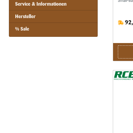
Small-Bas
Service & Informationen
Taper-Cr
werden d
Hersteller
Funktion
92,
kalibrier
festen G
% Sale
ohne Cri
hervorge
Hülsenlä
entstehe
ebenfalls