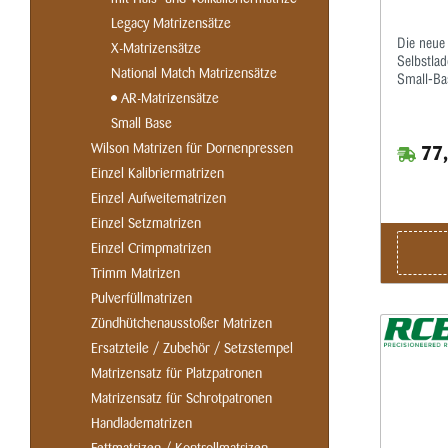
Legacy Matrizensätze
Die neue 
X-Matrizensätze
Selbstlad
National Match Matrizensätze
Small-Bas
Taper-Cr
AR-Matrizensätze
werden d
Small Base
Funktion
Wilson Matrizen für Dornenpressen
77,
kalibrier
festen G
Einzel Kalibriermatrizen
ohne Cri
Einzel Aufweitematrizen
hervorge
Hülsenlä
Einzel Setzmatrizen
entstehe
Einzel Crimpmatrizen
ebenfalls
Trimm Matrizen
Pulverfüllmatrizen
Zündhütchenausstoßer Matrizen
Ersatzteile / Zubehör / Setzstempel
Matrizensatz für Platzpatronen
Matrizensatz für Schrotpatronen
Handladematrizen