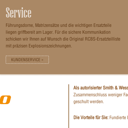
Service
Führungsdorne, Matrizensätze und die wichtigen Ersatzteile
liegen griffbereit am Lager. Für die sichere Kommunikation
schicken wir Ihnen auf Wunsch die Original RCBS-Ersatzteilliste
mit präzisen Explosionszeichnungen.
KUNDENSERVICE »
Als autorisierter Smith & Wes
Zusammenschluss weniger Fac
geschult werden.
Die Vorteile für Sie:
Fundierte 