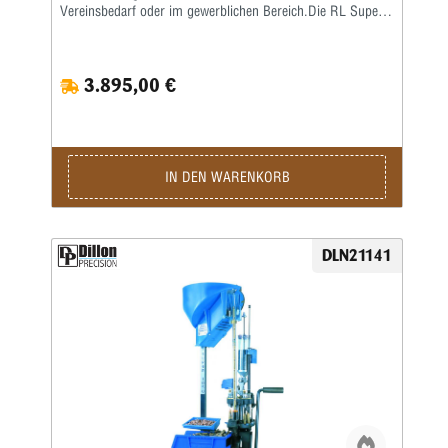
Vereinsbedarf oder im gewerblichen Bereich.Die RL Super
1050 ist eine Weiterentwicklung der RL 1050 – eine größere
Arbeitshöhe erlaubt ein nochkomfortableres Laden auch von
langen Hülsen. Damit verbunden wurde auch die
3.895,00 €
Hebelübersetzung modifiziert, sodass ein noch leichteres
Arbeiten möglich ist. Die ausgereifte und in der Praxis
erprobte Konstruktion erlaubt eine hohe
Arbeitsgeschwindigkeit bei bester Präzision und
ausgezeichneter Qualität der produzierten Patrone.Sie sind
nur noch für das Aufsetzen des Geschosses und für die
IN DEN WARENKORB
Betätigung des Hebels zuständig, den Rest übernimmt diese
halbautomatische Presse.Die Station umfasst folgende
Baugruppen:Grundrahmen und 8-Stationen-Montageplatte •
Automatisch arbeitendes Pulverfüllgerät • Elektrischer
DLN21141
Hülsenfüllmechanismus für ein automatisches Ausrichten
und Zuführen der Hülsen • Zündhütchenzuführung small
oder large