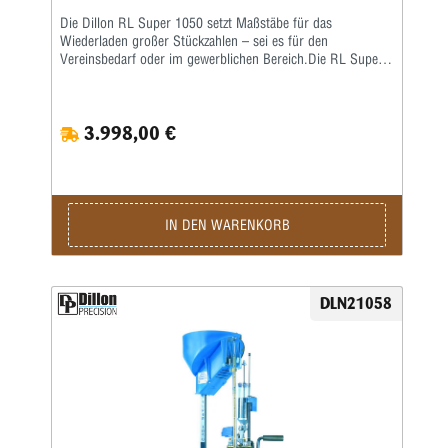
Die Dillon RL Super 1050 setzt Maßstäbe für das
Wiederladen großer Stückzahlen – sei es für den
Vereinsbedarf oder im gewerblichen Bereich.Die RL Super
1050 ist eine Weiterentwicklung der RL 1050 – eine größere
Arbeitshöhe erlaubt ein nochkomfortableres Laden auch von
langen Hülsen. Damit verbunden wurde auch die
3.998,00 €
Hebelübersetzung modifiziert, sodass ein noch leichteres
Arbeiten möglich ist. Die ausgereifte und in der Praxis
erprobte Konstruktion erlaubt eine hohe
Arbeitsgeschwindigkeit bei bester Präzision und
ausgezeichneter Qualität der produzierten Patrone.Sie sind
nur noch für das Aufsetzen des Geschosses und für die
IN DEN WARENKORB
Betätigung des Hebels zuständig, den Rest übernimmt diese
halbautomatische Presse.Die Station umfasst folgende
Baugruppen:Grundrahmen und 8-Stationen-Montageplatte •
Automatisch arbeitendes Pulverfüllgerät • Elektrischer
DLN21058
Hülsenfüllmechanismus für ein automatisches Ausrichten
und Zuführen der Hülsen • Zündhütchenzuführung small
oder large