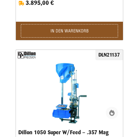
3.895,00 €
Hebelübersetzung modifiziert, sodass ein noch leichteres
Arbeiten möglich ist. Die ausgereifte und in der Praxis
erprobte Konstruktion erlaubt eine hohe
Arbeitsgeschwindigkeit bei bester Präzision und
ausgezeichneter Qualität der produzierten Patrone.Sie sind
nur noch für das Aufsetzen des Geschosses und für die
IN DEN WARENKORB
Betätigung des Hebels zuständig, den Rest übernimmt diese
halbautomatische Presse.Die Station umfasst folgende
Baugruppen:Grundrahmen und 8-Stationen-Montageplatte •
Automatisch arbeitendes Pulverfüllgerät • Elektrischer
DLN21137
Hülsenfüllmechanismus für ein automatisches Ausrichten
und Zuführen der Hülsen • Zündhütchenzuführung small
oder large
Dillon 1050 Super W/Feed – .357 Mag