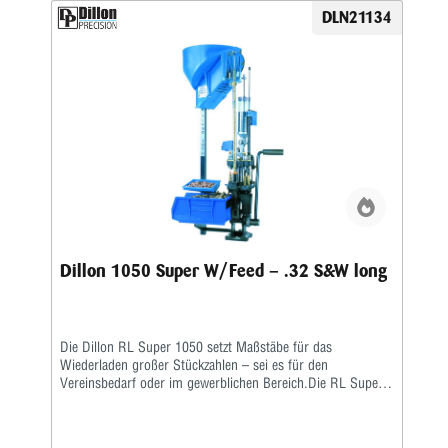
Automatisch arbeitendes Pulverfüllgerät • Elektrischer
DLN21134
Hülsenfüllmechanismus für ein automatisches Ausrichten
und Zuführen der Hülsen • Zündhütchenzuführung small
oder large
Dillon 1050 Super W/Feed – .32 S&W long
Die Dillon RL Super 1050 setzt Maßstäbe für das
Wiederladen großer Stückzahlen – sei es für den
Vereinsbedarf oder im gewerblichen Bereich.Die RL Super
1050 ist eine Weiterentwicklung der RL 1050 – eine größere
Arbeitshöhe erlaubt ein nochkomfortableres Laden auch von
langen Hülsen. Damit verbunden wurde auch die