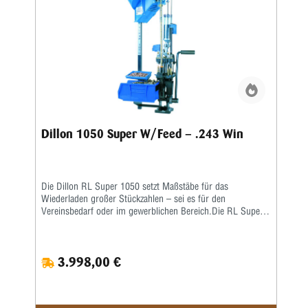
Dillon 1050 Super W/Feed – .243 Win
Die Dillon RL Super 1050 setzt Maßstäbe für das
Wiederladen großer Stückzahlen – sei es für den
Vereinsbedarf oder im gewerblichen Bereich.Die RL Super
1050 ist eine Weiterentwicklung der RL 1050 – eine größere
Arbeitshöhe erlaubt ein nochkomfortableres Laden auch von
langen Hülsen. Damit verbunden wurde auch die
3.998,00 €
Hebelübersetzung modifiziert, sodass ein noch leichteres
Arbeiten möglich ist. Die ausgereifte und in der Praxis
erprobte Konstruktion erlaubt eine hohe
Arbeitsgeschwindigkeit bei bester Präzision und