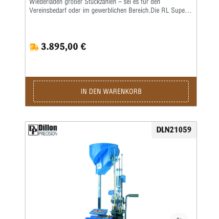
Wiederladen großer Stückzahlen – sei es für den
Vereinsbedarf oder im gewerblichen Bereich.Die RL Super
1050 ist eine Weiterentwicklung der RL 1050 – eine größere
Arbeitshöhe erlaubt ein nochkomfortableres Laden auch von
langen Hülsen. Damit verbunden wurde auch die
3.895,00 €
Hebelübersetzung modifiziert, sodass ein noch leichteres
Arbeiten möglich ist. Die ausgereifte und in der Praxis
erprobte Konstruktion erlaubt eine hohe
Arbeitsgeschwindigkeit bei bester Präzision und
ausgezeichneter Qualität der produzierten Patrone.Sie sind
nur noch für das Aufsetzen des Geschosses und für die
IN DEN WARENKORB
Betätigung des Hebels zuständig, den Rest übernimmt diese
halbautomatische Presse.Die Station umfasst folgende
Baugruppen:Grundrahmen und 8-Stationen-Montageplatte •
Automatisch arbeitendes Pulverfüllgerät • Elektrischer
DLN21059
Hülsenfüllmechanismus für ein automatisches Ausrichten
und Zuführen der Hülsen • Zündhütchenzuführung small
oder large