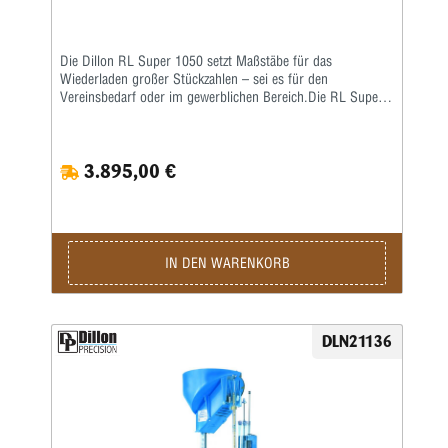
Die Dillon RL Super 1050 setzt Maßstäbe für das
Wiederladen großer Stückzahlen – sei es für den
Vereinsbedarf oder im gewerblichen Bereich.Die RL Super
1050 ist eine Weiterentwicklung der RL 1050 – eine größere
Arbeitshöhe erlaubt ein nochkomfortableres Laden auch von
langen Hülsen. Damit verbunden wurde auch die
3.895,00 €
Hebelübersetzung modifiziert, sodass ein noch leichteres
Arbeiten möglich ist. Die ausgereifte und in der Praxis
erprobte Konstruktion erlaubt eine hohe
Arbeitsgeschwindigkeit bei bester Präzision und
ausgezeichneter Qualität der produzierten Patrone.Sie sind
nur noch für das Aufsetzen des Geschosses und für die
IN DEN WARENKORB
Betätigung des Hebels zuständig, den Rest übernimmt diese
halbautomatische Presse.Die Station umfasst folgende
Baugruppen:Grundrahmen und 8-Stationen-Montageplatte •
Automatisch arbeitendes Pulverfüllgerät • Elektrischer
DLN21136
Hülsenfüllmechanismus für ein automatisches Ausrichten
und Zuführen der Hülsen • Zündhütchenzuführung small
oder large