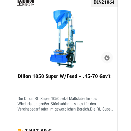
DLN21064
Hülsenfüllmechanismus für ein automatisches Ausrichten
und Zuführen der Hülsen • Zündhütchenzuführung small
oder large
Dillon 1050 Super W/Feed – .45-70 Gov't
Die Dillon RL Super 1050 setzt Maßstäbe für das
Wiederladen großer Stückzahlen – sei es für den
Vereinsbedarf oder im gewerblichen Bereich.Die RL Super
1050 ist eine Weiterentwicklung der RL 1050 – eine größere
Arbeitshöhe erlaubt ein nochkomfortableres Laden auch von
langen Hülsen. Damit verbunden wurde auch die
2.932,80 €
Hebelübersetzung modifiziert, sodass ein noch leichteres