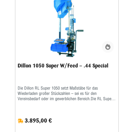
oder large
Dillon 1050 Super W/Feed – .44 Special
Die Dillon RL Super 1050 setzt Maßstäbe für das
Wiederladen großer Stückzahlen – sei es für den
Vereinsbedarf oder im gewerblichen Bereich.Die RL Super
1050 ist eine Weiterentwicklung der RL 1050 – eine größere
Arbeitshöhe erlaubt ein nochkomfortableres Laden auch von
langen Hülsen. Damit verbunden wurde auch die
3.895,00 €
Hebelübersetzung modifiziert, sodass ein noch leichteres
Arbeiten möglich ist. Die ausgereifte und in der Praxis
erprobte Konstruktion erlaubt eine hohe