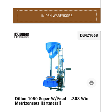
erprobte Konstruktion erlaubt eine hohe
Arbeitsgeschwindigkeit bei bester Präzision und
ausgezeichneter Qualität der produzierten Patrone.Sie sind
nur noch für das Aufsetzen des Geschosses und für die
IN DEN WARENKORB
Betätigung des Hebels zuständig, den Rest übernimmt diese
halbautomatische Presse.Die Station umfasst folgende
Baugruppen:Grundrahmen und 8-Stationen-Montageplatte •
Automatisch arbeitendes Pulverfüllgerät • Elektrischer
DLN21068
Hülsenfüllmechanismus für ein automatisches Ausrichten
und Zuführen der Hülsen • Zündhütchenzuführung small
oder large
Dillon 1050 Super W/Feed – .308 Win –
Matrizensatz Hartmetall