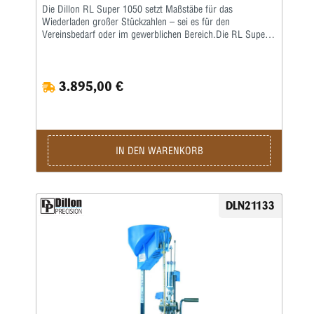
Die Dillon RL Super 1050 setzt Maßstäbe für das
Wiederladen großer Stückzahlen – sei es für den
Vereinsbedarf oder im gewerblichen Bereich.Die RL Super
1050 ist eine Weiterentwicklung der RL 1050 – eine größere
Arbeitshöhe erlaubt ein nochkomfortableres Laden auch von
langen Hülsen. Damit verbunden wurde auch die
3.895,00 €
Hebelübersetzung modifiziert, sodass ein noch leichteres
Arbeiten möglich ist. Die ausgereifte und in der Praxis
erprobte Konstruktion erlaubt eine hohe
Arbeitsgeschwindigkeit bei bester Präzision und
ausgezeichneter Qualität der produzierten Patrone.Sie sind
nur noch für das Aufsetzen des Geschosses und für die
IN DEN WARENKORB
Betätigung des Hebels zuständig, den Rest übernimmt diese
halbautomatische Presse.Die Station umfasst folgende
Baugruppen:Grundrahmen und 8-Stationen-Montageplatte •
Automatisch arbeitendes Pulverfüllgerät • Elektrischer
DLN21133
Hülsenfüllmechanismus für ein automatisches Ausrichten
und Zuführen der Hülsen • Zündhütchenzuführung small
oder large