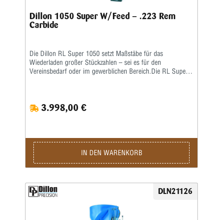
Dillon 1050 Super W/Feed – .223 Rem
Carbide
Die Dillon RL Super 1050 setzt Maßstäbe für das
Wiederladen großer Stückzahlen – sei es für den
Vereinsbedarf oder im gewerblichen Bereich.Die RL Super
1050 ist eine Weiterentwicklung der RL 1050 – eine größere
Arbeitshöhe erlaubt ein nochkomfortableres Laden auch von
langen Hülsen. Damit verbunden wurde auch die
3.998,00 €
Hebelübersetzung modifiziert, sodass ein noch leichteres
Arbeiten möglich ist. Die ausgereifte und in der Praxis
erprobte Konstruktion erlaubt eine hohe
Arbeitsgeschwindigkeit bei bester Präzision und
ausgezeichneter Qualität der produzierten Patrone.Sie sind
nur noch für das Aufsetzen des Geschosses und für die
IN DEN WARENKORB
Betätigung des Hebels zuständig, den Rest übernimmt diese
halbautomatische Presse.Die Station umfasst folgende
Baugruppen:Grundrahmen und 8-Stationen-Montageplatte •
Automatisch arbeitendes Pulverfüllgerät • Elektrischer
DLN21126
Hülsenfüllmechanismus für ein automatisches Ausrichten
und Zuführen der Hülsen • Zündhütchenzuführung small
oder large