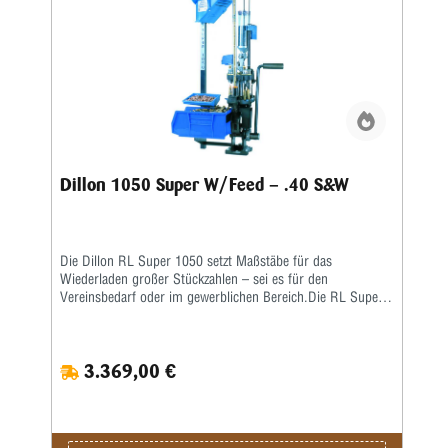
Dillon 1050 Super W/Feed – .40 S&W
Die Dillon RL Super 1050 setzt Maßstäbe für das
Wiederladen großer Stückzahlen – sei es für den
Vereinsbedarf oder im gewerblichen Bereich.Die RL Super
1050 ist eine Weiterentwicklung der RL 1050 – eine größere
Arbeitshöhe erlaubt ein nochkomfortableres Laden auch von
langen Hülsen. Damit verbunden wurde auch die
3.369,00 €
Hebelübersetzung modifiziert, sodass ein noch leichteres
Arbeiten möglich ist. Die ausgereifte und in der Praxis
erprobte Konstruktion erlaubt eine hohe
Arbeitsgeschwindigkeit bei bester Präzision und
ausgezeichneter Qualität der produzierten Patrone.Sie sind