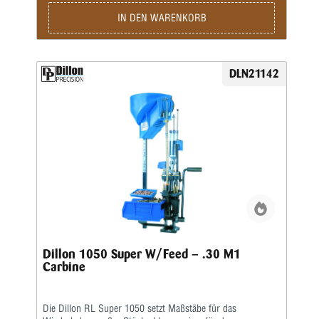
ausgezeichneter Qualität der produzierten Patrone.Sie sind
nur noch für das Aufsetzen des Geschosses und für die
IN DEN WARENKORB
Betätigung des Hebels zuständig, den Rest übernimmt diese
halbautomatische Presse.Die Station umfasst folgende
Baugruppen:Grundrahmen und 8-Stationen-Montageplatte •
Automatisch arbeitendes Pulverfüllgerät • Elektrischer
DLN21142
Hülsenfüllmechanismus für ein automatisches Ausrichten
und Zuführen der Hülsen • Zündhütchenzuführung small
oder large
Dillon 1050 Super W/Feed – .30 M1
Carbine
Die Dillon RL Super 1050 setzt Maßstäbe für das