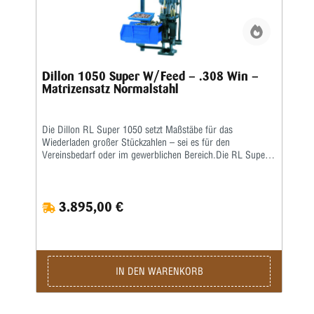
Dillon 1050 Super W/Feed – .308 Win –
Matrizensatz Normalstahl
Die Dillon RL Super 1050 setzt Maßstäbe für das
Wiederladen großer Stückzahlen – sei es für den
Vereinsbedarf oder im gewerblichen Bereich.Die RL Super
1050 ist eine Weiterentwicklung der RL 1050 – eine größere
Arbeitshöhe erlaubt ein nochkomfortableres Laden auch von
langen Hülsen. Damit verbunden wurde auch die
3.895,00 €
Hebelübersetzung modifiziert, sodass ein noch leichteres
Arbeiten möglich ist. Die ausgereifte und in der Praxis
erprobte Konstruktion erlaubt eine hohe
Arbeitsgeschwindigkeit bei bester Präzision und
ausgezeichneter Qualität der produzierten Patrone.Sie sind
nur noch für das Aufsetzen des Geschosses und für die
IN DEN WARENKORB
Betätigung des Hebels zuständig, den Rest übernimmt diese
halbautomatische Presse.Die Station umfasst folgende
Baugruppen:Grundrahmen und 8-Stationen-Montageplatte •