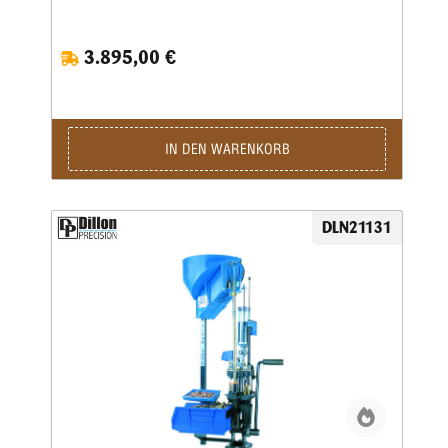
1050 ist eine Weiterentwicklung der RL 1050 – eine größere
Arbeitshöhe erlaubt ein nochkomfortableres Laden auch von
langen Hülsen. Damit verbunden wurde auch die
3.895,00 €
Hebelübersetzung modifiziert, sodass ein noch leichteres
Arbeiten möglich ist. Die ausgereifte und in der Praxis
erprobte Konstruktion erlaubt eine hohe
Arbeitsgeschwindigkeit bei bester Präzision und
ausgezeichneter Qualität der produzierten Patrone.Sie sind
nur noch für das Aufsetzen des Geschosses und für die
IN DEN WARENKORB
Betätigung des Hebels zuständig, den Rest übernimmt diese
halbautomatische Presse.Die Station umfasst folgende
Baugruppen:Grundrahmen und 8-Stationen-Montageplatte •
Automatisch arbeitendes Pulverfüllgerät • Elektrischer
DLN21131
Hülsenfüllmechanismus für ein automatisches Ausrichten
und Zuführen der Hülsen • Zündhütchenzuführung small
oder large