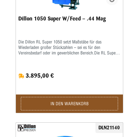
Dillon 1050 Super W/Feed – .44 Mag
Die Dillon RL Super 1050 setzt Maßstäbe für das
Wiederladen großer Stückzahlen – sei es für den
Vereinsbedarf oder im gewerblichen Bereich.Die RL Super
1050 ist eine Weiterentwicklung der RL 1050 – eine größere
Arbeitshöhe erlaubt ein nochkomfortableres Laden auch von
langen Hülsen. Damit verbunden wurde auch die
3.895,00 €
Hebelübersetzung modifiziert, sodass ein noch leichteres
Arbeiten möglich ist. Die ausgereifte und in der Praxis
erprobte Konstruktion erlaubt eine hohe
Arbeitsgeschwindigkeit bei bester Präzision und
ausgezeichneter Qualität der produzierten Patrone.Sie sind
nur noch für das Aufsetzen des Geschosses und für die
IN DEN WARENKORB
Betätigung des Hebels zuständig, den Rest übernimmt diese
halbautomatische Presse.Die Station umfasst folgende
Baugruppen:Grundrahmen und 8-Stationen-Montageplatte •
Automatisch arbeitendes Pulverfüllgerät • Elektrischer
DLN21140
Hülsenfüllmechanismus für ein automatisches Ausrichten
und Zuführen der Hülsen • Zündhütchenzuführung small