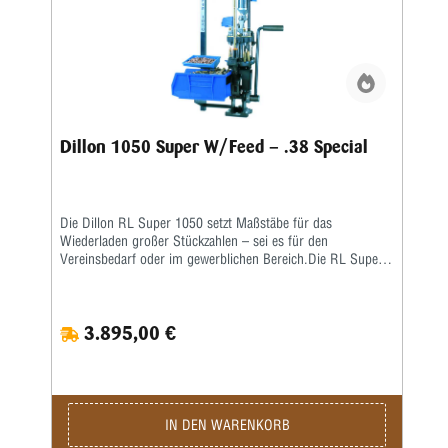
Dillon 1050 Super W/Feed – .38 Special
Die Dillon RL Super 1050 setzt Maßstäbe für das
Wiederladen großer Stückzahlen – sei es für den
Vereinsbedarf oder im gewerblichen Bereich.Die RL Super
1050 ist eine Weiterentwicklung der RL 1050 – eine größere
Arbeitshöhe erlaubt ein nochkomfortableres Laden auch von
langen Hülsen. Damit verbunden wurde auch die
3.895,00 €
Hebelübersetzung modifiziert, sodass ein noch leichteres
Arbeiten möglich ist. Die ausgereifte und in der Praxis
erprobte Konstruktion erlaubt eine hohe
Arbeitsgeschwindigkeit bei bester Präzision und
ausgezeichneter Qualität der produzierten Patrone.Sie sind
nur noch für das Aufsetzen des Geschosses und für die
IN DEN WARENKORB
Betätigung des Hebels zuständig, den Rest übernimmt diese