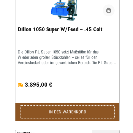
Dillon 1050 Super W/Feed – .45 Colt
Die Dillon RL Super 1050 setzt Maßstäbe für das
Wiederladen großer Stückzahlen – sei es für den
Vereinsbedarf oder im gewerblichen Bereich.Die RL Super
1050 ist eine Weiterentwicklung der RL 1050 – eine größere
Arbeitshöhe erlaubt ein nochkomfortableres Laden auch von
langen Hülsen. Damit verbunden wurde auch die
3.895,00 €
Hebelübersetzung modifiziert, sodass ein noch leichteres
Arbeiten möglich ist. Die ausgereifte und in der Praxis
erprobte Konstruktion erlaubt eine hohe
Arbeitsgeschwindigkeit bei bester Präzision und
ausgezeichneter Qualität der produzierten Patrone.Sie sind
nur noch für das Aufsetzen des Geschosses und für die
IN DEN WARENKORB
Betätigung des Hebels zuständig, den Rest übernimmt diese
halbautomatische Presse.Die Station umfasst folgende
Baugruppen:Grundrahmen und 8-Stationen-Montageplatte •
Automatisch arbeitendes Pulverfüllgerät • Elektrischer