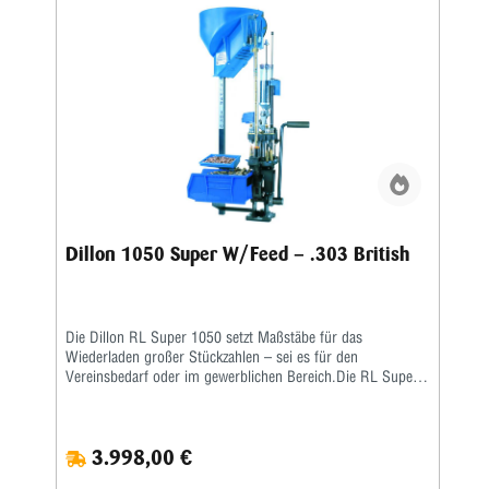
und Zuführen der Hülsen • Zündhütchenzuführung small
oder large
Dillon 1050 Super W/Feed – .303 British
Die Dillon RL Super 1050 setzt Maßstäbe für das
Wiederladen großer Stückzahlen – sei es für den
Vereinsbedarf oder im gewerblichen Bereich.Die RL Super
1050 ist eine Weiterentwicklung der RL 1050 – eine größere
Arbeitshöhe erlaubt ein nochkomfortableres Laden auch von
langen Hülsen. Damit verbunden wurde auch die
3.998,00 €
Hebelübersetzung modifiziert, sodass ein noch leichteres
Arbeiten möglich ist. Die ausgereifte und in der Praxis