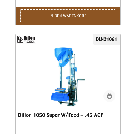
Arbeitsgeschwindigkeit bei bester Präzision und
ausgezeichneter Qualität der produzierten Patrone.Sie sind
nur noch für das Aufsetzen des Geschosses und für die
IN DEN WARENKORB
Betätigung des Hebels zuständig, den Rest übernimmt diese
halbautomatische Presse.Die Station umfasst folgende
Baugruppen:Grundrahmen und 8-Stationen-Montageplatte •
Automatisch arbeitendes Pulverfüllgerät • Elektrischer
DLN21061
Hülsenfüllmechanismus für ein automatisches Ausrichten
und Zuführen der Hülsen • Zündhütchenzuführung small
oder large
Dillon 1050 Super W/Feed – .45 ACP