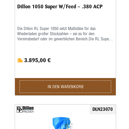
Dillon 1050 Super W/Feed – .380 ACP
Die Dillon RL Super 1050 setzt Maßstäbe für das
Wiederladen großer Stückzahlen – sei es für den
Vereinsbedarf oder im gewerblichen Bereich.Die RL Super
1050 ist eine Weiterentwicklung der RL 1050 – eine größere
Arbeitshöhe erlaubt ein nochkomfortableres Laden auch von
langen Hülsen. Damit verbunden wurde auch die
3.895,00 €
Hebelübersetzung modifiziert, sodass ein noch leichteres
Arbeiten möglich ist. Die ausgereifte und in der Praxis
erprobte Konstruktion erlaubt eine hohe
Arbeitsgeschwindigkeit bei bester Präzision und
ausgezeichneter Qualität der produzierten Patrone.Sie sind
nur noch für das Aufsetzen des Geschosses und für die
IN DEN WARENKORB
Betätigung des Hebels zuständig, den Rest übernimmt diese
halbautomatische Presse.Die Station umfasst folgende
Baugruppen:Grundrahmen und 8-Stationen-Montageplatte •
Automatisch arbeitendes Pulverfüllgerät • Elektrischer
DLN23070
Hülsenfüllmechanismus für ein automatisches Ausrichten
und Zuführen der Hülsen • Zündhütchenzuführung small
oder large