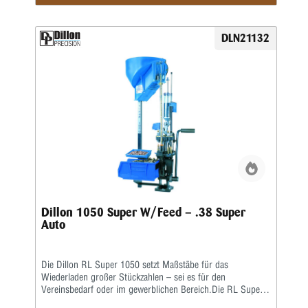
halbautomatische Presse.Die Station umfasst folgende
Baugruppen:Grundrahmen und 8-Stationen-Montageplatte •
Automatisch arbeitendes Pulverfüllgerät • Elektrischer
DLN21132
Hülsenfüllmechanismus für ein automatisches Ausrichten
und Zuführen der Hülsen • Zündhütchenzuführung small
oder large
Dillon 1050 Super W/Feed – .38 Super
Auto
Die Dillon RL Super 1050 setzt Maßstäbe für das
Wiederladen großer Stückzahlen – sei es für den
Vereinsbedarf oder im gewerblichen Bereich.Die RL Super
1050 ist eine Weiterentwicklung der RL 1050 – eine größere