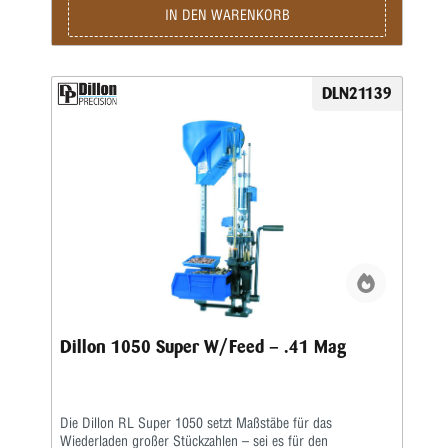
nur noch für das Aufsetzen des Geschosses und für die
IN DEN WARENKORB
Betätigung des Hebels zuständig, den Rest übernimmt diese
halbautomatische Presse.Die Station umfasst folgende
Baugruppen:Grundrahmen und 8-Stationen-Montageplatte •
Automatisch arbeitendes Pulverfüllgerät • Elektrischer
DLN21139
Hülsenfüllmechanismus für ein automatisches Ausrichten
und Zuführen der Hülsen • Zündhütchenzuführung small
oder large
Dillon 1050 Super W/Feed – .41 Mag
Die Dillon RL Super 1050 setzt Maßstäbe für das
Wiederladen großer Stückzahlen – sei es für den