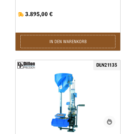
Arbeitshöhe erlaubt ein nochkomfortableres Laden auch von
langen Hülsen. Damit verbunden wurde auch die
3.895,00 €
Hebelübersetzung modifiziert, sodass ein noch leichteres
Arbeiten möglich ist. Die ausgereifte und in der Praxis
erprobte Konstruktion erlaubt eine hohe
Arbeitsgeschwindigkeit bei bester Präzision und
ausgezeichneter Qualität der produzierten Patrone.Sie sind
nur noch für das Aufsetzen des Geschosses und für die
IN DEN WARENKORB
Betätigung des Hebels zuständig, den Rest übernimmt diese
halbautomatische Presse.Die Station umfasst folgende
Baugruppen:Grundrahmen und 8-Stationen-Montageplatte •
Automatisch arbeitendes Pulverfüllgerät • Elektrischer
DLN21135
Hülsenfüllmechanismus für ein automatisches Ausrichten
und Zuführen der Hülsen • Zündhütchenzuführung small
oder large