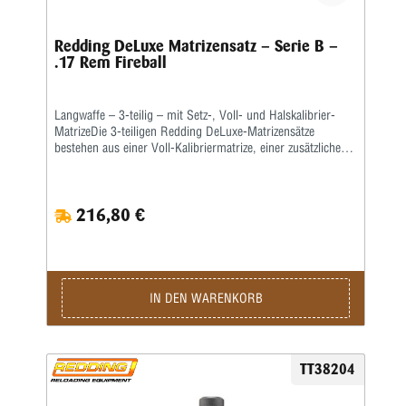
Redding DeLuxe Matrizensatz – Serie B –
.17 Rem Fireball
Langwaffe – 3-teilig – mit Setz-, Voll- und Halskalibrier-
MatrizeDie 3-teiligen Redding DeLuxe-Matrizensätze
bestehen aus einer Voll-Kalibriermatrize, einer zusätzlichen
Halskalibriermatrize ohne Bushing sowie einer
Geschosssetzmatrize.Diese Matrizen passen in alle gängigen
Pressen mit ⅞x14“-Standardgewinde.Die Setzmatrize mit
216,80 €
einem universellen Standardsetzstempel ist passend für alle
gängigen Geschossformen und kann zudem auch zum
nachträglichen Crimpen der fertigen Patrone verwendet
werden.Bitte diese Arbeit immer als separaten Schritt
durchführen.Alle Flaschenhülsen müssen grundsätzlich zum
Vollkalibrieren gefettet werden!Beim Halskalibrieren genügt
IN DEN WARENKORB
die Schmierung des Hülsenhalses mit einem
Trockenschmiermittel oder einem Hülsenfett.Wir empfehlen,
auch den Hülsenhals innen leicht mit einem guten,
wasserlöslichen Kalibrierfett (kein Graphit!) zu fetten, um
TT38204
das Hülsenmaterial zu schonen.Die Matrizen werden
komplett mit Ausstoßer und Gewinderingen in einer stabilen