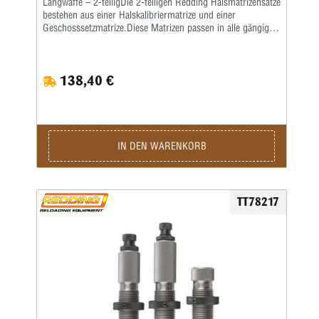
Langwaffe – 2-teiligDie 2-teiligen Redding Halsmatrizensätze
bestehen aus einer Halskalibriermatrize und einer
Geschosssetzmatrize.Diese Matrizen passen in alle gängigen
Pressen mit ⅞x14“-Standardgewinde.Die Setzmatrize mit
einem universellen Standardsetzstempel ist passend für alle
gängigen Geschossformen und kann zudem auch zum
138,40 €
nachträglichen Crimpen der fertigen Patrone verwendet
werden.Bitte diese Arbeit immer als separaten Schritt
durchführen.Alle Flaschenhülsen müssen zum Kalibrieren
am Hülsenhals leicht gefettet werden!Wir empfehlen, auch
den Hülsenhals innen leicht mit einem guten,
wasserlöslichen Kalibrierfett (kein Graphit!) zu fetten, um
IN DEN WARENKORB
das Hülsenmaterial zu schonen.Die Matrizen werden
komplett mit Ausstoßer und Gewinderingen in einer stabilen
Kunststoffbox geliefert.Den passenden Hülsenhalter ordern
Sie bitte immer separat.
TT78217