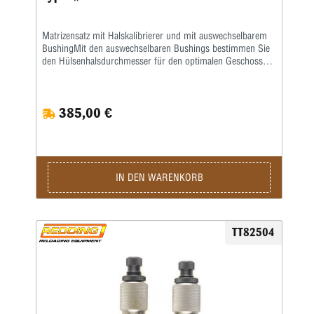
Matrizensatz mit Halskalibrierer und mit auswechselbarem
BushingMit den auswechselbaren Bushings bestimmen Sie
den Hülsenhalsdurchmesser für den optimalen Geschosssitz
selbst.Mit der Mikrometerschraube stellen Sie
wiederholgenau ein, wie tief der Hülsenhals kalibriert
wird.Type S „Match”- Matrize mit Halskalibrierung für
385,00 €
Bushing- Body Die- Standard-SetzmatrizeDie Bushings sind
nicht im Satz enthalten, bitte extra ordern.
IN DEN WARENKORB
TT82504