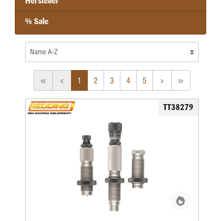
Hersteller
% Sale
1
2
3
4
5
TT38279