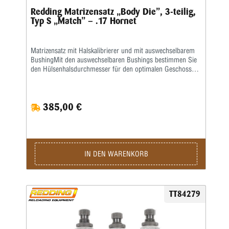
Redding Matrizensatz „Body Die”, 3-teilig,
Typ S „Match” – .17 Hornet
Matrizensatz mit Halskalibrierer und mit auswechselbarem
BushingMit den auswechselbaren Bushings bestimmen Sie
den Hülsenhalsdurchmesser für den optimalen Geschosssitz
selbst.Mit der Mikrometerschraube stellen Sie
wiederholgenau ein, wie tief der Hülsenhals kalibriert
wird.Type S „Match”- Matrize mit Halskalibrierung für
385,00 €
Bushing- Body Die- Standard-SetzmatrizeDie Bushings sind
nicht im Satz enthalten, bitte extra ordern.
IN DEN WARENKORB
TT84279