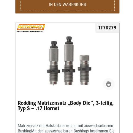
Vollkalibrieren gefettet werden!Beim Halskalibrieren genügt
IN DEN WARENKORB
die Schmierung des Hülsenhalses mit einem
Trockenschmiermittel oder einem Hülsenfett.Wir empfehlen,
auch den Hülsenhals innen leicht mit einem guten,
wasserlöslichen Kalibrierfett (kein Graphit!) zu fetten, um
TT78279
das Hülsenmaterial zu schonen.Die Matrizen werden
komplett mit Ausstoßer und Gewinderingen in einer stabilen
Kunststoffbox geliefert.Den passenden Hülsenhalter ordern
Sie bitte immer separat.
Redding Matrizensatz „Body Die”, 3-teilig,
Typ S – .17 Hornet
Matrizensatz mit Halskalibrierer und mit auswechselbarem
BushingMit den auswechselbaren Bushings bestimmen Sie