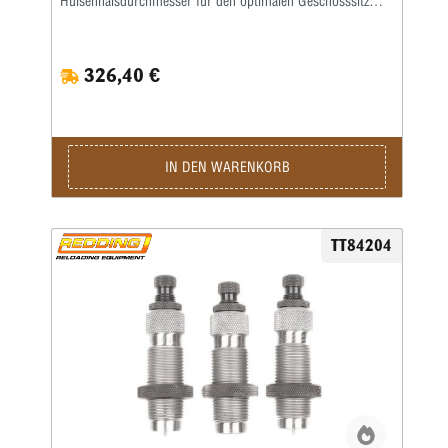
Hülsenhalsdurchmesser für den optimalen Geschosssitz
selbst.Mit der Mikrometerschraube stellen Sie
wiederholgenau ein, wie tief der Hülsenhals kalibriert
wird.Type S „Match”- Matrizensatz mit Halskalibrierung für
326,40 €
Bushing- Body Die- Competition-SetzmatrizeDie Bushings
sind nicht im Satz enthalten, bitte extra ordern.
IN DEN WARENKORB
TT84204