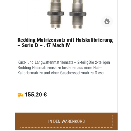
Redding Matrizensatz mit Halskalibrierung
– Serie D – .17 Mach IV
Kurz- und Langwaffenmatrizensatz – 2-teiligDie 2-teiligen
Redding Halsmatrizensätze bestehen aus einer Hals-
Kalibriermatrize und einer Geschosssetzmatrize.Diese
Matrizen passen in alle gängigen Pressen mit ⅞x14“-
Standardgewinde.Die Setzmatrize mit einem universellen
Standardsetzstempel ist passend für alle gängigen
155,20 €
Geschossformen und kann zudem auch zum nachträglichen
Crimpen der fertigen Patrone verwendet werden.Bitte diese
Arbeit immer als separaten Schritt durchführen.Alle
Flaschenhülsen müssen zum Kalibrieren am Hülsenhals
leicht gefettet werden!Wir empfehlen, auch den Hülsenhals
innen leicht mit einem guten, wasserlöslichen Kalibrierfett
IN DEN WARENKORB
(kein Graphit!) zu fetten, um das Hülsenmaterial zu
schonen.Die Matrizen werden komplett mit Ausstoßer und