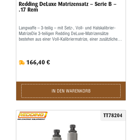
Redding DeLuxe Matrizensatz – Serie B –
.17 Rem
Langwaffe – 3-teilig – mit Setz-, Voll- und Halskalibrier-
MatrizeDie 3-teiligen Redding DeLuxe-Matrizensätze
bestehen aus einer Voll-Kalibriermatrize, einer zusätzlichen
Halskalibriermatrize ohne Bushing sowie einer
Geschosssetzmatrize.Diese Matrizen passen in alle gängigen
Pressen mit ⅞x14“-Standardgewinde.Die Setzmatrize mit
166,40 €
einem universellen Standardsetzstempel ist passend für alle
gängigen Geschossformen und kann zudem auch zum
nachträglichen Crimpen der fertigen Patrone verwendet
werden.Bitte diese Arbeit immer als separaten Schritt
durchführen.Alle Flaschenhülsen müssen grundsätzlich zum
Vollkalibrieren gefettet werden!Beim Halskalibrieren genügt
IN DEN WARENKORB
die Schmierung des Hülsenhalses mit einem
Trockenschmiermittel oder einem Hülsenfett.Wir empfehlen,
auch den Hülsenhals innen leicht mit einem guten,
wasserlöslichen Kalibrierfett (kein Graphit!) zu fetten, um
TT78204
das Hülsenmaterial zu schonen.Die Matrizen werden
komplett mit Ausstoßer und Gewinderingen in einer stabilen
Kunststoffbox geliefert.Den passenden Hülsenhalter ordern
Sie bitte immer separat.