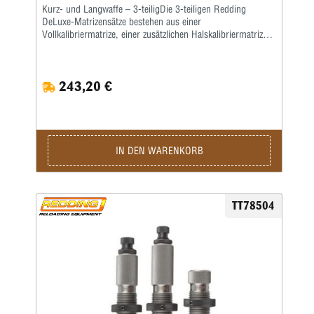
Kurz- und Langwaffe – 3-teiligDie 3-teiligen Redding
DeLuxe-Matrizensätze bestehen aus einer
Vollkalibriermatrize, einer zusätzlichen Halskalibriermatrize
ohne Bushing sowie einer Geschosssetzmatrize.Diese
Matrizen passen in alle gängigen Pressen mit ⅞x14“-
Standardgewinde.Die Setzmatrize mit einem universellen
243,20 €
Standardsetzstempel ist passend für alle gängigen
Geschossformen und kann zudem auch zum nachträglichen
Crimpen der fertigen Patrone verwendet werden.Bitte diese
Arbeit immer als separaten Schritt durchführen.Alle
Flaschenhülsen müssen grundsätzlich zum Vollkalibrieren
gefettet werden!Beim Halskalibrieren genügt die
IN DEN WARENKORB
Schmierung des Hülsenhalses mit einem
Trockenschmiermittel oder einem Hülsenfett.Wir empfehlen,
auch den Hülsenhals innen leicht mit einem guten,
wasserlöslichen Kalibrierfett (kein Graphit!) zu fetten, um
TT78504
das Hülsenmaterial zu schonen.Die Matrizen werden
komplett mit Ausstoßer und Gewinderingen in einer stabilen
Kunststoffbox geliefert.Den passenden Hülsenhalter ordern
Sie bitte immer separat.