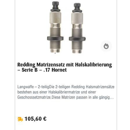
Redding Matrizensatz mit Halskalibrierung
– Serie B – .17 Hornet
Langwaffe – 2-teiligDie 2-teiligen Redding Halsmatrizensätze
bestehen aus einer Halskalibriermatrize und einer
Geschosssetzmatrize.Diese Matrizen passen in alle gängigen
Pressen mit ⅞x14“-Standardgewinde.Die Setzmatrize mit
einem universellen Standardsetzstempel ist passend für alle
gängigen Geschossformen und kann zudem auch zum
105,60 €
nachträglichen Crimpen der fertigen Patrone verwendet
werden.Bitte diese Arbeit immer als separaten Schritt
durchführen.Alle Flaschenhülsen müssen zum Kalibrieren