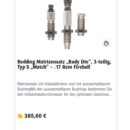
Kunststoffbox geliefert.Den passenden Hülsenhalter ordern
Sie bitte immer separat.
Redding Matrizensatz „Body Die”, 3-teilig,
Typ S „Match” – .17 Rem Fireball
Matrizensatz mit Halskalibrierer und mit auswechselbarem
BushingMit den auswechselbaren Bushings bestimmen Sie
den Hülsenhalsdurchmesser für den optimalen Geschosssitz
selbst.Mit der Mikrometerschraube stellen Sie
wiederholgenau ein, wie tief der Hülsenhals kalibriert
wird.Type S „Match”- Matrize mit Halskalibrierung für
385,00 €
Bushing- Body Die- Standard-SetzmatrizeDie Bushings sind
nicht im Satz enthalten, bitte extra ordern.