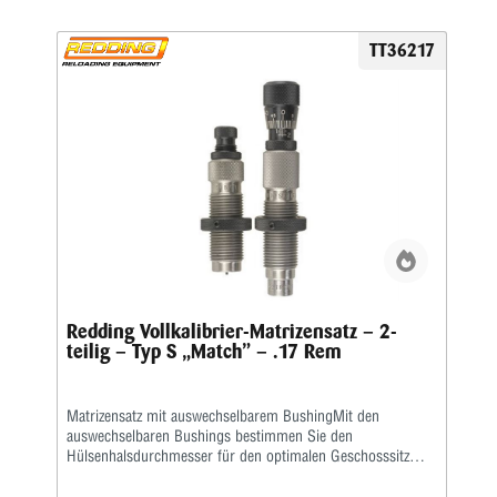
Gewinderingen in einer stabilen Kunststoffbox geliefert.Den
passenden Hülsenhalter ordern Sie bitte immer separat.
TT36217
Redding Vollkalibrier-Matrizensatz – 2-
teilig – Typ S „Match” – .17 Rem
Matrizensatz mit auswechselbarem BushingMit den
auswechselbaren Bushings bestimmen Sie den
Hülsenhalsdurchmesser für den optimalen Geschosssitz
selbst.Mit der Mikrometerschraube stellen Sie
wiederholgenau ein, wie tief der Hülsenhals kalibriert