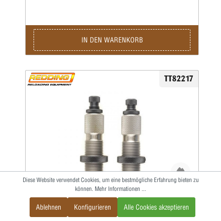
nicht im Satz enthalten, bitte extra ordern.
IN DEN WARENKORB
TT82217
Diese Website verwendet Cookies, um eine bestmögliche Erfahrung bieten zu
können.
Mehr Informationen ...
Redding Matrizensatz mit Halskalibrierung
Ablehnen
Konfigurieren
Alle Cookies akzeptieren
– Serie B – .17 Rem