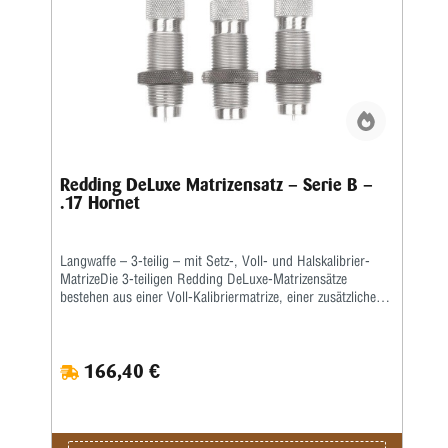
Redding DeLuxe Matrizensatz – Serie B –
.17 Hornet
Langwaffe – 3-teilig – mit Setz-, Voll- und Halskalibrier-
MatrizeDie 3-teiligen Redding DeLuxe-Matrizensätze
bestehen aus einer Voll-Kalibriermatrize, einer zusätzlichen
Halskalibriermatrize ohne Bushing sowie einer
Geschosssetzmatrize.Diese Matrizen passen in alle gängigen
Pressen mit ⅞x14“-Standardgewinde.Die Setzmatrize mit
166,40 €
einem universellen Standardsetzstempel ist passend für alle
gängigen Geschossformen und kann zudem auch zum
nachträglichen Crimpen der fertigen Patrone verwendet
werden.Bitte diese Arbeit immer als separaten Schritt
durchführen.Alle Flaschenhülsen müssen grundsätzlich zum