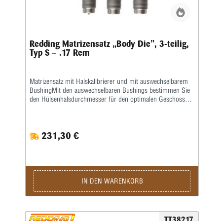
Redding Matrizensatz „Body Die”, 3-teilig,
Typ S – .17 Rem
Matrizensatz mit Halskalibrierer und mit auswechselbarem
BushingMit den auswechselbaren Bushings bestimmen Sie
den Hülsenhalsdurchmesser für den optimalen Geschosssitz
selbst.Mit der Mikrometerschraube stellen Sie
wiederholgenau ein, wie tief der Hülsenhals kalibriert
wird.Type „S”- Matrize mit Halskalibrierung für Bushing-
231,30 €
Body Die- Standard-SetzmatrizeDie Bushings sind nicht im
Satz enthalten, bitte extra ordern.
IN DEN WARENKORB
TT38217