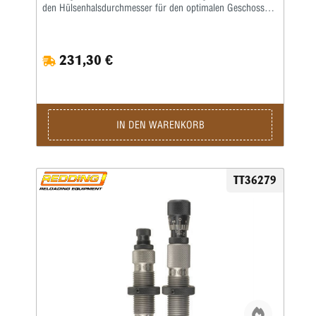
den Hülsenhalsdurchmesser für den optimalen Geschosssitz
selbst.Mit der Mikrometerschraube stellen Sie
wiederholgenau ein, wie tief der Hülsenhals kalibriert
wird.Type „S”- Matrize mit Halskalibrierung für Bushing-
231,30 €
Body Die- Standard-SetzmatrizeDie Bushings sind nicht im
Satz enthalten, bitte extra ordern.
IN DEN WARENKORB
TT36279