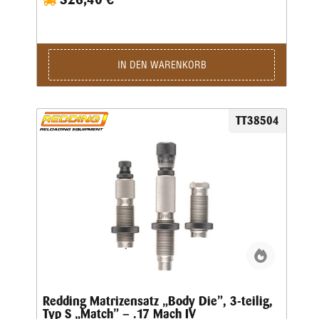
sind nicht im Satz enthalten, bitte extra ordern.
IN DEN WARENKORB
TT38504
Redding Matrizensatz „Body Die”, 3-teilig,
Typ S „Match” – .17 Mach IV