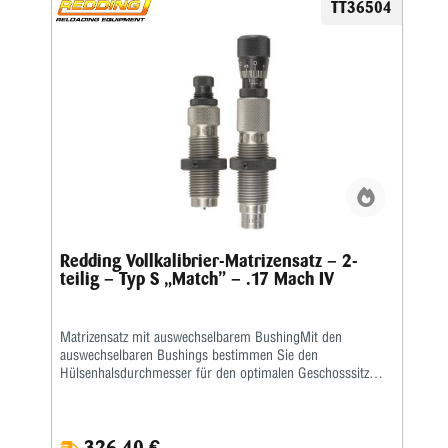
TT36504
Redding Vollkalibrier-Matrizensatz – 2-
teilig – Typ S „Match” – .17 Mach IV
Matrizensatz mit auswechselbarem BushingMit den
auswechselbaren Bushings bestimmen Sie den
Hülsenhalsdurchmesser für den optimalen Geschosssitz
selbst.Mit der Mikrometerschraube stellen Sie
wiederholgenau ein, wie tief der Hülsenhals kalibriert
wird.Type S „Match”- Matrizensatz mit Halskalibrierung für
326,40 €
Bushing- Body Die- Competition-SetzmatrizeDie Bushings