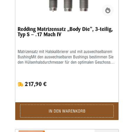
Redding Matrizensatz „Body Die”, 3-teilig,
Typ S – .17 Mach IV
Matrizensatz mit Halskalibrierer und mit auswechselbarem
BushingMit den auswechselbaren Bushings bestimmen Sie
den Hülsenhalsdurchmesser für den optimalen Geschosssitz
selbst.Mit der Mikrometerschraube stellen Sie
wiederholgenau ein, wie tief der Hülsenhals kalibriert
wird.Type „S”- Matrize mit Halskalibrierung für Bushing-
217,90 €
Body Die- Standard-SetzmatrizeDie Bushings sind nicht im
Satz enthalten, bitte extra ordern.
IN DEN WARENKORB