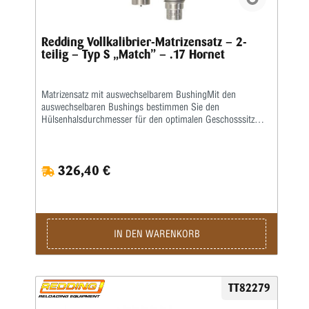
Redding Vollkalibrier-Matrizensatz – 2-
teilig – Typ S „Match” – .17 Hornet
Matrizensatz mit auswechselbarem BushingMit den
auswechselbaren Bushings bestimmen Sie den
Hülsenhalsdurchmesser für den optimalen Geschosssitz
selbst.Mit der Mikrometerschraube stellen Sie
wiederholgenau ein, wie tief der Hülsenhals kalibriert
wird.Type S „Match”- Matrizensatz mit Halskalibrierung für
326,40 €
Bushing- Body Die- Competition-SetzmatrizeDie Bushings
sind nicht im Satz enthalten, bitte extra ordern.
IN DEN WARENKORB
TT82279