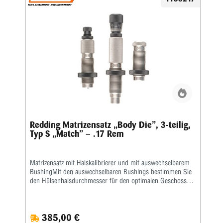
Redding Matrizensatz „Body Die”, 3-teilig,
Typ S „Match” – .17 Rem
Matrizensatz mit Halskalibrierer und mit auswechselbarem
BushingMit den auswechselbaren Bushings bestimmen Sie
den Hülsenhalsdurchmesser für den optimalen Geschosssitz
selbst.Mit der Mikrometerschraube stellen Sie
wiederholgenau ein, wie tief der Hülsenhals kalibriert
wird.Type S „Match”- Matrize mit Halskalibrierung für
385,00 €
Bushing- Body Die- Standard-SetzmatrizeDie Bushings sind