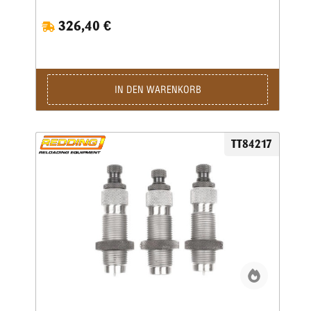
wird.Type S „Match”- Matrizensatz mit Halskalibrierung für
326,40 €
Bushing- Body Die- Competition-SetzmatrizeDie Bushings
sind nicht im Satz enthalten, bitte extra ordern.
IN DEN WARENKORB
TT84217