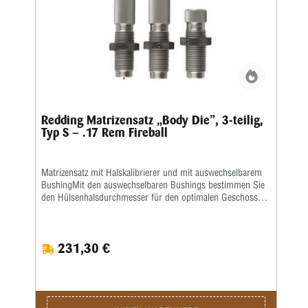
Redding Matrizensatz „Body Die”, 3-teilig,
Typ S – .17 Rem Fireball
Matrizensatz mit Halskalibrierer und mit auswechselbarem
BushingMit den auswechselbaren Bushings bestimmen Sie
den Hülsenhalsdurchmesser für den optimalen Geschosssitz
selbst.Mit der Mikrometerschraube stellen Sie
wiederholgenau ein, wie tief der Hülsenhals kalibriert
wird.Type „S”- Matrize mit Halskalibrierung für Bushing-
231,30 €
Body Die- Standard-SetzmatrizeDie Bushings sind nicht im
Satz enthalten, bitte extra ordern.