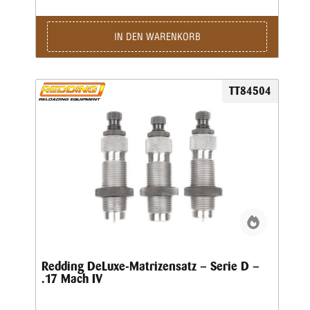
am Hülsenhals leicht gefettet werden!Wir empfehlen, auch
den Hülsenhals innen leicht mit einem guten,
wasserlöslichen Kalibrierfett (kein Graphit!) zu fetten, um
IN DEN WARENKORB
das Hülsenmaterial zu schonen.Die Matrizen werden
komplett mit Ausstoßer und Gewinderingen in einer stabilen
Kunststoffbox geliefert.Den passenden Hülsenhalter ordern
Sie bitte immer separat.
TT84504
Redding DeLuxe-Matrizensatz – Serie D –
.17 Mach IV