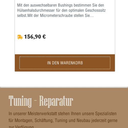
Mit den auswechselbaren Bushings bestimmen Sie den
Hülsenhalsdurchmesser für den optimalen Geschosssitz
selbst.Mit der Micrometerschraube stellen Sie
wiederholgenau ein, wie tief der Hülsenhals kalibriert wird.
156,90 €
IN DEN WARENKORB
Tuning – Reparatur
In unserer Meisterwerkstatt stehen Ihnen unsere Spezialisten
für Montagen, Schäftung, Tuning und Neubau jederzeit gerne
zur Verfügung.