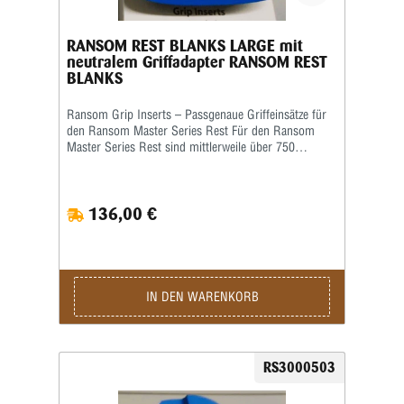
RANSOM REST BLANKS LARGE mit
neutralem Griffadapter RANSOM REST
BLANKS
Ransom Grip Inserts – Passgenaue Griffeinsätze für
den Ransom Master Series Rest Für den Ransom
Master Series Rest sind mittlerweile über 750
verschiedene Grip Inserts (Griffeinsätze) erhältlich.
Die Griffeinsätze sind speziell auf die jeweilige Form
und Größe des Pistolengriffs abgestimmt und
136,00 €
ermöglichen eine sichere sowie wiederholgenaue
Aufnahme der Waffe im Schießstand. Viele Grip
Inserts sind mit mehreren Pistolenmodellen
kompatibel. Für maximale Präzision und
reproduzierbare Schussergebnisse empfiehlt Ransom
jedoch, stets den speziell für das jeweilige
IN DEN WARENKORB
Waffenmodell vorgesehenen Griffeinsatz zu
verwenden. Das Produktbild ist ein Beispielbild!
RS3000503