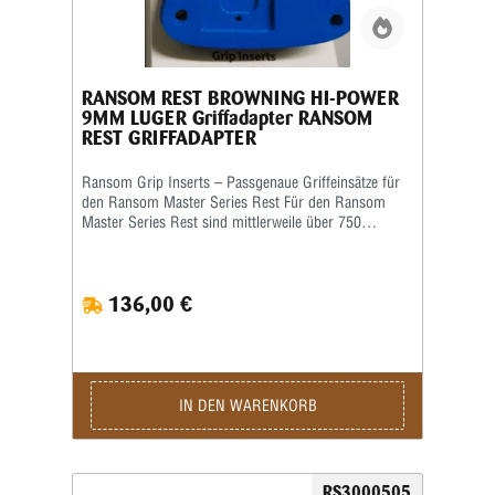
RANSOM REST BROWNING HI-POWER
9MM LUGER Griffadapter RANSOM
REST GRIFFADAPTER
Ransom Grip Inserts – Passgenaue Griffeinsätze für
den Ransom Master Series Rest Für den Ransom
Master Series Rest sind mittlerweile über 750
verschiedene Grip Inserts (Griffeinsätze) erhältlich.
Die Griffeinsätze sind speziell auf die jeweilige Form
und Größe des Pistolengriffs abgestimmt und
136,00 €
ermöglichen eine sichere sowie wiederholgenaue
Aufnahme der Waffe im Schießstand. Viele Grip
Inserts sind mit mehreren Pistolenmodellen
kompatibel. Für maximale Präzision und
reproduzierbare Schussergebnisse empfiehlt Ransom
jedoch, stets den speziell für das jeweilige
IN DEN WARENKORB
Waffenmodell vorgesehenen Griffeinsatz zu
verwenden. Das Produktbild ist ein Beispielbild!
RS3000505