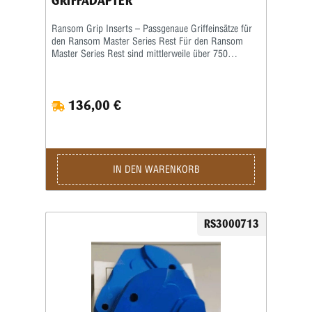
GRIFFADAPTER
Ransom Grip Inserts – Passgenaue Griffeinsätze für
den Ransom Master Series Rest Für den Ransom
Master Series Rest sind mittlerweile über 750
verschiedene Grip Inserts (Griffeinsätze) erhältlich.
Die Griffeinsätze sind speziell auf die jeweilige Form
und Größe des Pistolengriffs abgestimmt und
136,00 €
ermöglichen eine sichere sowie wiederholgenaue
Aufnahme der Waffe im Schießstand. Viele Grip
Inserts sind mit mehreren Pistolenmodellen
kompatibel. Für maximale Präzision und
reproduzierbare Schussergebnisse empfiehlt Ransom
jedoch, stets den speziell für das jeweilige
IN DEN WARENKORB
Waffenmodell vorgesehenen Griffeinsatz zu
verwenden. Das Produktbild ist ein Beispielbild!
RS3000713