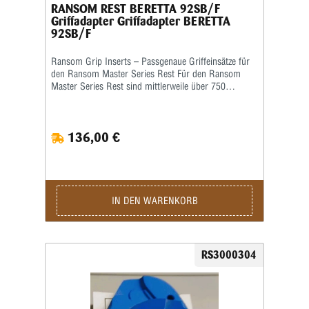
RANSOM REST BERETTA 92SB/F
Griffadapter Griffadapter BERETTA
92SB/F
Ransom Grip Inserts – Passgenaue Griffeinsätze für
den Ransom Master Series Rest Für den Ransom
Master Series Rest sind mittlerweile über 750
verschiedene Grip Inserts (Griffeinsätze) erhältlich.
Die Griffeinsätze sind speziell auf die jeweilige Form
und Größe des Pistolengriffs abgestimmt und
136,00 €
ermöglichen eine sichere sowie wiederholgenaue
Aufnahme der Waffe im Schießstand. Viele Grip
Inserts sind mit mehreren Pistolenmodellen
kompatibel. Für maximale Präzision und
reproduzierbare Schussergebnisse empfiehlt Ransom
jedoch, stets den speziell für das jeweilige
IN DEN WARENKORB
Waffenmodell vorgesehenen Griffeinsatz zu
verwenden. Das Produktbild ist ein Beispielbild!
RS3000304