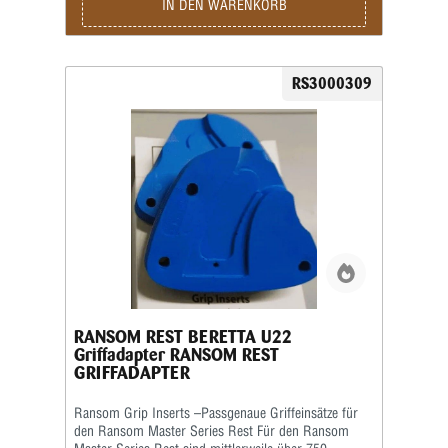
jedoch, stets den speziell für das jeweilige
IN DEN WARENKORB
Waffenmodell vorgesehenen Griffeinsatz zu
verwenden. Das Produktbild ist ein Beispielbild!
RS3000309
RANSOM REST BERETTA U22
Griffadapter RANSOM REST
GRIFFADAPTER
Ransom Grip Inserts –Passgenaue Griffeinsätze für
den Ransom Master Series Rest Für den Ransom