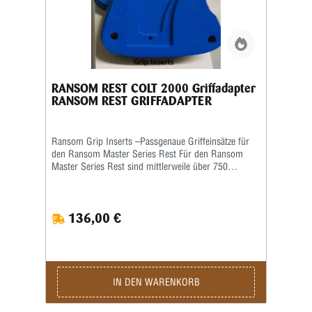
RANSOM REST COLT 2000 Griffadapter
RANSOM REST GRIFFADAPTER
Ransom Grip Inserts –Passgenaue Griffeinsätze für
den Ransom Master Series Rest Für den Ransom
Master Series Rest sind mittlerweile über 750
verschiedene Grip Inserts (Griffeinsätze) erhältlich.
Die Griffeinsätze sind speziell auf die jeweilige Form
und Größe des Pistolengriffs abgestimmt und
136,00 €
ermöglichen eine sichere sowie wiederholgenaue
Aufnahme der Waffe im Schießstand. Viele Grip
Inserts sind mit mehreren Pistolenmodellen
kompatibel. Für maximale Präzision und
reproduzierbare Schussergebnisse empfiehlt Ransom
jedoch, stets den speziell für das jeweilige
IN DEN WARENKORB
Waffenmodell vorgesehenen Griffeinsatz zu
verwenden. Das Produktbild ist ein Beispielbild!