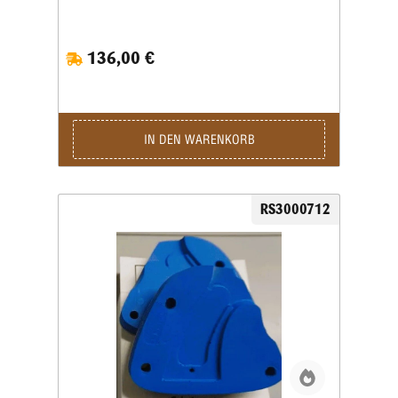
verschiedene Grip Inserts (Griffeinsätze) erhältlich.
Die Griffeinsätze sind speziell auf die jeweilige Form
und Größe des Pistolengriffs abgestimmt und
136,00 €
ermöglichen eine sichere sowie wiederholgenaue
Aufnahme der Waffe im Schießstand. Viele Grip
Inserts sind mit mehreren Pistolenmodellen
kompatibel. Für maximale Präzision und
reproduzierbare Schussergebnisse empfiehlt Ransom
jedoch, stets den speziell für das jeweilige
IN DEN WARENKORB
Waffenmodell vorgesehenen Griffeinsatz zu
verwenden. Das Produktbild ist ein Beispielbild!
RS3000712