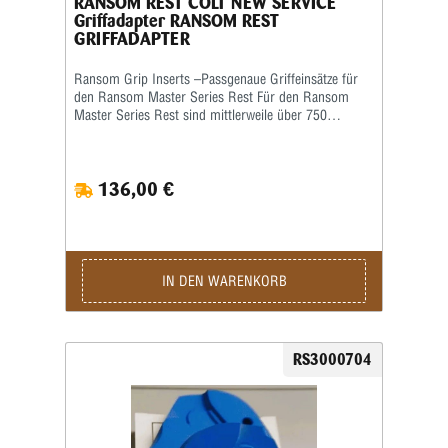
RANSOM REST COLT NEW SERVICE
Griffadapter RANSOM REST
GRIFFADAPTER
Ransom Grip Inserts –Passgenaue Griffeinsätze für
den Ransom Master Series Rest Für den Ransom
Master Series Rest sind mittlerweile über 750
verschiedene Grip Inserts (Griffeinsätze) erhältlich.
Die Griffeinsätze sind speziell auf die jeweilige Form
und Größe des Pistolengriffs abgestimmt und
136,00 €
ermöglichen eine sichere sowie wiederholgenaue
Aufnahme der Waffe im Schießstand. Viele Grip
Inserts sind mit mehreren Pistolenmodellen
kompatibel. Für maximale Präzision und
reproduzierbare Schussergebnisse empfiehlt Ransom
jedoch, stets den speziell für das jeweilige
IN DEN WARENKORB
Waffenmodell vorgesehenen Griffeinsatz zu
verwenden. Das Produktbild ist ein Beispielbild!
RS3000704