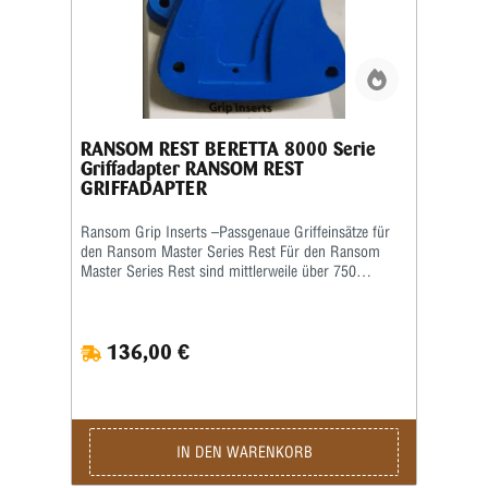
RANSOM REST BERETTA 8000 Serie
Griffadapter RANSOM REST
GRIFFADAPTER
Ransom Grip Inserts –Passgenaue Griffeinsätze für
den Ransom Master Series Rest Für den Ransom
Master Series Rest sind mittlerweile über 750
verschiedene Grip Inserts (Griffeinsätze) erhältlich.
Die Griffeinsätze sind speziell auf die jeweilige Form
und Größe des Pistolengriffs abgestimmt und
136,00 €
ermöglichen eine sichere sowie wiederholgenaue
Aufnahme der Waffe im Schießstand. Viele Grip
Inserts sind mit mehreren Pistolenmodellen
kompatibel. Für maximale Präzision und
reproduzierbare Schussergebnisse empfiehlt Ransom
jedoch, stets den speziell für das jeweilige
IN DEN WARENKORB
Waffenmodell vorgesehenen Griffeinsatz zu
verwenden. Das Produktbild ist ein Beispielbild!