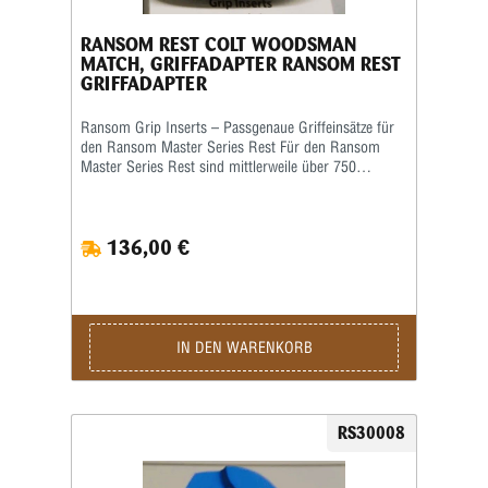
RANSOM REST COLT WOODSMAN
MATCH, GRIFFADAPTER RANSOM REST
GRIFFADAPTER
Ransom Grip Inserts – Passgenaue Griffeinsätze für
den Ransom Master Series Rest Für den Ransom
Master Series Rest sind mittlerweile über 750
verschiedene Grip Inserts (Griffeinsätze) erhältlich.
Die Griffeinsätze sind speziell auf die jeweilige Form
und Größe des Pistolengriffs abgestimmt und
136,00 €
ermöglichen eine sichere sowie wiederholgenaue
Aufnahme der Waffe im Schießstand. Viele Grip
Inserts sind mit mehreren Pistolenmodellen
kompatibel. Für maximale Präzision und
reproduzierbare Schussergebnisse empfiehlt Ransom
jedoch, stets den speziell für das jeweilige
IN DEN WARENKORB
Waffenmodell vorgesehenen Griffeinsatz zu
verwenden. Das Produktbild ist ein Beispielbild!
RS30008