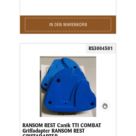
Aufnahme der Waffe im Schießstand. Viele Grip
Inserts sind mit mehreren Pistolenmodellen
kompatibel. Für maximale Präzision und
reproduzierbare Schussergebnisse empfiehlt Ransom
jedoch, stets den speziell für das jeweilige
IN DEN WARENKORB
Waffenmodell vorgesehenen Griffeinsatz zu
verwenden. Das Produktbild ist ein Beispielbild!
RS3004501
RANSOM REST Canik TTI COMBAT
Griffadapter RANSOM REST