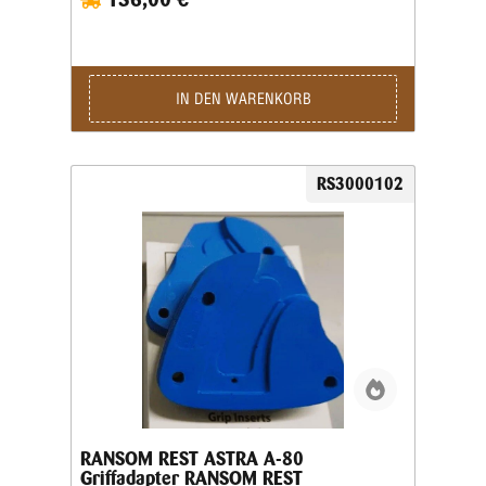
Aufnahme der Waffe im Schießstand. Viele Grip
Inserts sind mit mehreren Pistolenmodellen
kompatibel. Für maximale Präzision und
reproduzierbare Schussergebnisse empfiehlt Ransom
jedoch, stets den speziell für das jeweilige
IN DEN WARENKORB
Waffenmodell vorgesehenen Griffeinsatz zu
verwenden. Das Produktbild ist ein Beispielbild!
RS3000102
RANSOM REST ASTRA A-80
Griffadapter RANSOM REST