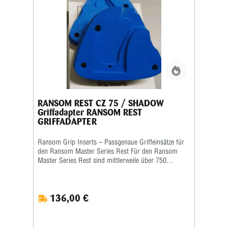
RANSOM REST CZ 75 / SHADOW
Griffadapter RANSOM REST
GRIFFADAPTER
Ransom Grip Inserts – Passgenaue Griffeinsätze für
den Ransom Master Series Rest Für den Ransom
Master Series Rest sind mittlerweile über 750
verschiedene Grip Inserts (Griffeinsätze) erhältlich.
Die Griffeinsätze sind speziell auf die jeweilige Form
und Größe des Pistolengriffs abgestimmt und
136,00 €
ermöglichen eine sichere sowie wiederholgenaue
Aufnahme der Waffe im Schießstand. Viele Grip
Inserts sind mit mehreren Pistolenmodellen
kompatibel. Für maximale Präzision und