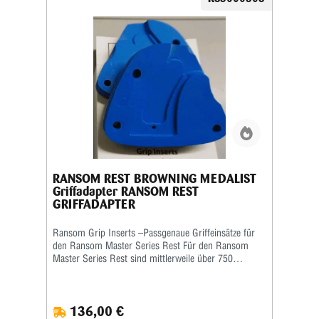
RANSOM REST BROWNING MEDALIST
Griffadapter RANSOM REST
GRIFFADAPTER
Ransom Grip Inserts –Passgenaue Griffeinsätze für
den Ransom Master Series Rest Für den Ransom
Master Series Rest sind mittlerweile über 750
verschiedene Grip Inserts (Griffeinsätze) erhältlich.
Die Griffeinsätze sind speziell auf die jeweilige Form
und Größe des Pistolengriffs abgestimmt und
136,00 €
ermöglichen eine sichere sowie wiederholgenaue