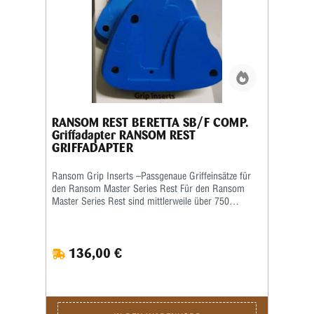
RANSOM REST BERETTA SB/F COMP.
Griffadapter RANSOM REST
GRIFFADAPTER
Ransom Grip Inserts –Passgenaue Griffeinsätze für
den Ransom Master Series Rest Für den Ransom
Master Series Rest sind mittlerweile über 750
verschiedene Grip Inserts (Griffeinsätze) erhältlich.
Die Griffeinsätze sind speziell auf die jeweilige Form
und Größe des Pistolengriffs abgestimmt und
136,00 €
ermöglichen eine sichere sowie wiederholgenaue
Aufnahme der Waffe im Schießstand. Viele Grip
Inserts sind mit mehreren Pistolenmodellen
kompatibel. Für maximale Präzision und
reproduzierbare Schussergebnisse empfiehlt Ransom