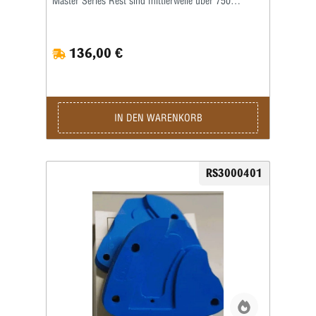
Master Series Rest sind mittlerweile über 750
verschiedene Grip Inserts (Griffeinsätze) erhältlich.
Die Griffeinsätze sind speziell auf die jeweilige Form
und Größe des Pistolengriffs abgestimmt und
136,00 €
ermöglichen eine sichere sowie wiederholgenaue
Aufnahme der Waffe im Schießstand. Viele Grip
Inserts sind mit mehreren Pistolenmodellen
kompatibel. Für maximale Präzision und
reproduzierbare Schussergebnisse empfiehlt Ransom
jedoch, stets den speziell für das jeweilige
IN DEN WARENKORB
Waffenmodell vorgesehenen Griffeinsatz zu
verwenden. Das Produktbild ist ein Beispielbild!
RS3000401