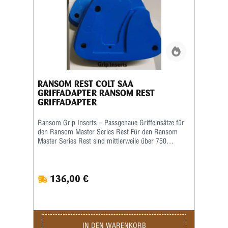
RANSOM REST COLT SAA
GRIFFADAPTER RANSOM REST
GRIFFADAPTER
Ransom Grip Inserts – Passgenaue Griffeinsätze für
den Ransom Master Series Rest Für den Ransom
Master Series Rest sind mittlerweile über 750
verschiedene Grip Inserts (Griffeinsätze) erhältlich.
Die Griffeinsätze sind speziell auf die jeweilige Form
und Größe des Pistolengriffs abgestimmt und
136,00 €
ermöglichen eine sichere sowie wiederholgenaue
Aufnahme der Waffe im Schießstand. Viele Grip
Inserts sind mit mehreren Pistolenmodellen
kompatibel. Für maximale Präzision und
reproduzierbare Schussergebnisse empfiehlt Ransom
jedoch, stets den speziell für das jeweilige
IN DEN WARENKORB