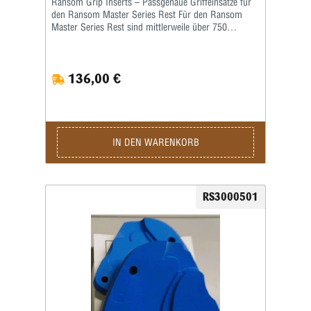
Ransom Grip Inserts – Passgenaue Griffeinsätze für
den Ransom Master Series Rest Für den Ransom
Master Series Rest sind mittlerweile über 750
verschiedene Grip Inserts (Griffeinsätze) erhältlich.
Die Griffeinsätze sind speziell auf die jeweilige Form
und Größe des Pistolengriffs abgestimmt und
136,00 €
ermöglichen eine sichere sowie wiederholgenaue
Aufnahme der Waffe im Schießstand. Viele Grip
Inserts sind mit mehreren Pistolenmodellen
kompatibel. Für maximale Präzision und
reproduzierbare Schussergebnisse empfiehlt Ransom
jedoch, stets den speziell für das jeweilige
IN DEN WARENKORB
Waffenmodell vorgesehenen Griffeinsatz zu
verwenden. Das Produktbild ist ein Beispielbild!
RS3000501