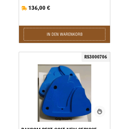
und Größe des Pistolengriffs abgestimmt und
136,00 €
ermöglichen eine sichere sowie wiederholgenaue
Aufnahme der Waffe im Schießstand. Viele Grip
Inserts sind mit mehreren Pistolenmodellen
kompatibel. Für maximale Präzision und
reproduzierbare Schussergebnisse empfiehlt Ransom
jedoch, stets den speziell für das jeweilige
IN DEN WARENKORB
Waffenmodell vorgesehenen Griffeinsatz zu
verwenden. Das Produktbild ist ein Beispielbild!
RS3000706