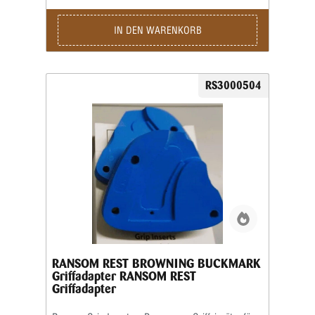
kompatibel. Für maximale Präzision und
reproduzierbare Schussergebnisse empfiehlt Ransom
jedoch, stets den speziell für das jeweilige
IN DEN WARENKORB
Waffenmodell vorgesehenen Griffeinsatz zu
verwenden. Das Produktbild ist ein Beispielbild!
RS3000504
RANSOM REST BROWNING BUCKMARK
Griffadapter RANSOM REST
Griffadapter