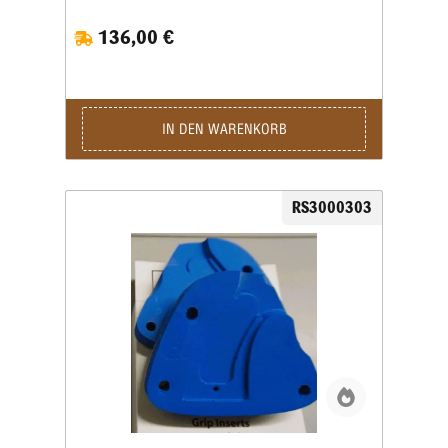
und Größe des Pistolengriffs abgestimmt und
136,00 €
ermöglichen eine sichere sowie wiederholgenaue
Aufnahme der Waffe im Schießstand. Viele Grip
Inserts sind mit mehreren Pistolenmodellen
kompatibel. Für maximale Präzision und
reproduzierbare Schussergebnisse empfiehlt Ransom
jedoch, stets den speziell für das jeweilige
IN DEN WARENKORB
Waffenmodell vorgesehenen Griffeinsatz zu
verwenden. Das Produktbild ist ein Beispielbild!
RS3000303