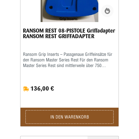
RANSOM REST 08-PISTOLE Griffadapter
RANSOM REST GRIFFADAPTER
Ransom Grip Inserts – Passgenaue Griffeinsätze für
den Ransom Master Series Rest Für den Ransom
Master Series Rest sind mittlerweile über 750
verschiedene Grip Inserts (Griffeinsätze) erhältlich.
Die Griffeinsätze sind speziell auf die jeweilige Form
und Größe des Pistolengriffs abgestimmt und
136,00 €
ermöglichen eine sichere sowie wiederholgenaue
Aufnahme der Waffe im Schießstand. Viele Grip
Inserts sind mit mehreren Pistolenmodellen
kompatibel. Für maximale Präzision und
reproduzierbare Schussergebnisse empfiehlt Ransom
jedoch, stets den speziell für das jeweilige
IN DEN WARENKORB
Waffenmodell vorgesehenen Griffeinsatz zu
verwenden. Das Produktbild ist ein Beispielbild!