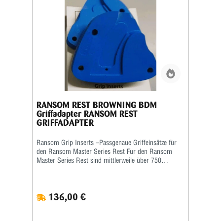
RANSOM REST BROWNING BDM
Griffadapter RANSOM REST
GRIFFADAPTER
Ransom Grip Inserts –Passgenaue Griffeinsätze für
den Ransom Master Series Rest Für den Ransom
Master Series Rest sind mittlerweile über 750
verschiedene Grip Inserts (Griffeinsätze) erhältlich.
Die Griffeinsätze sind speziell auf die jeweilige Form
und Größe des Pistolengriffs abgestimmt und
136,00 €
ermöglichen eine sichere sowie wiederholgenaue
Aufnahme der Waffe im Schießstand. Viele Grip
Inserts sind mit mehreren Pistolenmodellen