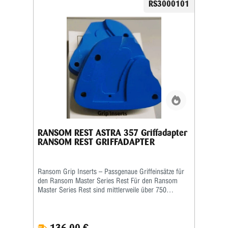
RS3000101
RANSOM REST ASTRA 357 Griffadapter
RANSOM REST GRIFFADAPTER
Ransom Grip Inserts – Passgenaue Griffeinsätze für
den Ransom Master Series Rest Für den Ransom
Master Series Rest sind mittlerweile über 750
verschiedene Grip Inserts (Griffeinsätze) erhältlich.
Die Griffeinsätze sind speziell auf die jeweilige Form
und Größe des Pistolengriffs abgestimmt und
136,00 €
ermöglichen eine sichere sowie wiederholgenaue