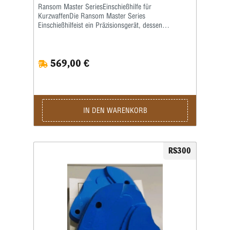
Ransom Master SeriesEinschießhilfe für
KurzwaffenDie Ransom Master Series
Einschießhilfeist ein Präzisionsgerät, dessen
Eigenschaftenbeim Halten der Waffe, beim Feuernund
beim Rückstoß denen der menschlichenHand so nahe
kommen, wie diestechnisch möglich ist. Dabei werden
569,00 €
aberdie bei Menschen unvermeidbar auftretenden
Unregelmäßigkeiten vermieden,die das Testen von
Handfeuerwaffen sonst so unzuverlässig machen.Für
den Einsatz der Ransom Master Einschießhilfe wird
zusätzlichder richtige Griffeinsatz benötigt (nicht im
Lieferumfang enthalten, bitteseparat bestellen).
IN DEN WARENKORB
RS300