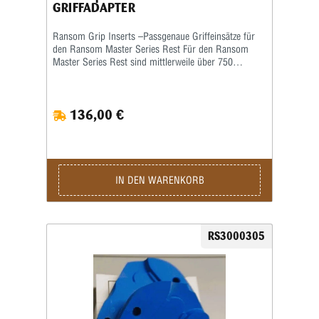
GRIFFADAPTER
Ransom Grip Inserts –Passgenaue Griffeinsätze für
den Ransom Master Series Rest Für den Ransom
Master Series Rest sind mittlerweile über 750
verschiedene Grip Inserts (Griffeinsätze) erhältlich.
Die Griffeinsätze sind speziell auf die jeweilige Form
und Größe des Pistolengriffs abgestimmt und
136,00 €
ermöglichen eine sichere sowie wiederholgenaue
Aufnahme der Waffe im Schießstand. Viele Grip
Inserts sind mit mehreren Pistolenmodellen
kompatibel. Für maximale Präzision und
reproduzierbare Schussergebnisse empfiehlt Ransom
jedoch, stets den speziell für das jeweilige
IN DEN WARENKORB
Waffenmodell vorgesehenen Griffeinsatz zu
verwenden. Das Produktbild ist ein Beispielbild!
RS3000305