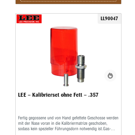
Kunden ihren eigenen Auffangbehälter bereitstellen. Siehe
Anweisungen zur Einrichtung in der APP.
LL90047
LEE – Kalibrierset ohne Fett – .357
Fertig gegossene und von Hand gefettete Geschosse werden
mit der Nase voran in die Kalibriermatrize geschoben,
sodass kein spezieller Führungsdorn notwendig ist.Gas-
Checks werden von Hand gesetzt und festgecrimpt. Die