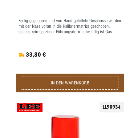
Fertig gegossene und von Hand gefettete Geschosse werden
mit der Nase voran in die Kalibriermatrize geschoben,
sodass kein spezieller Führungsdorn notwendig ist.Gas-
Checks werden von Hand gesetzt und festgecrimpt. Die
kalibrierten und gefetteten Geschosse werden in dem
Behälter über der Matrize gesammelt, sodass stets ein
33,80 €
sauberes Arbeiten gewährleistet ist.Das Fett- und
Kalibrierset passt auf alle Wiederladepressen mit
Standardgewinde.Bei einer Wartezeit von acht Wochen ist
jede Sondergröße zwischen .223 und .575 lieferbar.Zur
Verwendung dieses Kits sind Lee Liquid Alox und Reloading
Press erforderlich und separat erhältlich.Hinweis: Wenn Sie
IN DEN WARENKORB
dieses Kit in der APP oder Deluxe APP verwenden, müssen
Kunden ihren eigenen Auffangbehälter bereitstellen. Siehe
Anweisungen zur Einrichtung in der APP.
LL90934