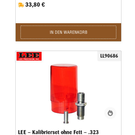
33,80 €
IN DEN WARENKORB
LL90686
LEE – Kalibrierset ohne Fett – .323