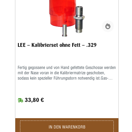
LEE – Kalibrierset ohne Fett – .329
Fertig gegossene und von Hand gefettete Geschosse werden
mit der Nase voran in die Kalibriermatrize geschoben,
sodass kein spezieller Führungsdorn notwendig ist.Gas-
Checks werden von Hand gesetzt und festgecrimpt. Die
kalibrierten und gefetteten Geschosse werden in dem
Behälter über der Matrize gesammelt, sodass stets ein
33,80 €
sauberes Arbeiten gewährleistet ist.Das Fett- und
Kalibrierset passt auf alle Wiederladepressen mit
Standardgewinde.Bei einer Wartezeit von acht Wochen ist
jede Sondergröße zwischen .223 und .575 lieferbar.Zur
Verwendung dieses Kits sind Lee Liquid Alox und Reloading
Press erforderlich und separat erhältlich.Hinweis: Wenn Sie
IN DEN WARENKORB
dieses Kit in der APP oder Deluxe APP verwenden, müssen