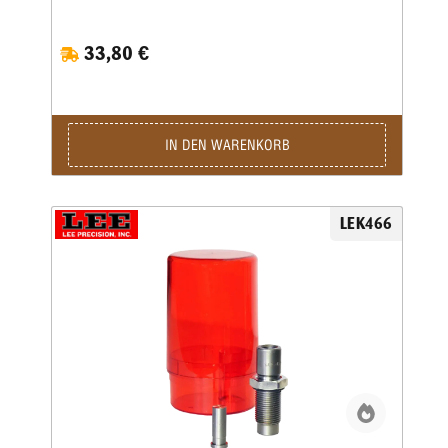
kalibrierten und gefetteten Geschosse werden in dem
Behälter über der Matrize gesammelt, sodass stets ein
33,80 €
sauberes Arbeiten gewährleistet ist.Das Fett- und
Kalibrierset passt auf alle Wiederladepressen mit
Standardgewinde.Bei einer Wartezeit von acht Wochen ist
jede Sondergröße zwischen .223 und .575 lieferbar.Zur
Verwendung dieses Kits sind Lee Liquid Alox und Reloading
Press erforderlich und separat erhältlich.Hinweis: Wenn Sie
IN DEN WARENKORB
dieses Kit in der APP oder Deluxe APP verwenden, müssen
Kunden ihren eigenen Auffangbehälter bereitstellen. Siehe
Anweisungen zur Einrichtung in der APP.
LEK466