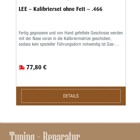
LEE – Kalibrierset ohne Fett – .466
Fertig gegossene und von Hand gefettete Geschosse werden
mit der Nase voran in die Kalibriermatrize geschoben,
sodass kein spezieller Führungsdorn notwendig ist.Gas-
Checks werden von Hand gesetzt und festgecrimpt. Die
kalibrierten und gefetteten Geschosse werden in dem
Behälter über der Matrize gesammelt, sodass stets ein
77,80 €
sauberes Arbeiten gewährleistet ist.Das Fett- und
Kalibrierset passt auf alle Wiederladepressen mit
Standardgewinde.Bei einer Wartezeit von acht Wochen ist
jede Sondergröße zwischen .223 und .575 lieferbar.Zur
Verwendung dieses Kits sind Lee Liquid Alox und Reloading
Press erforderlich und separat erhältlich.Hinweis: Wenn Sie
DETAILS
dieses Kit in der APP oder Deluxe APP verwenden, müssen
Kunden ihren eigenen Auffangbehälter bereitstellen. Siehe
Anweisungen zur Einrichtung in der APP.
Tuning – Reparatur