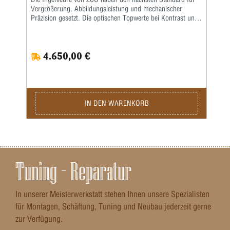
Vergrößerung, Abbildungsleistung und mechanischer
Präzision gesetzt. Die optischen Topwerte bei Kontrast und
Auflösung ermöglichen erstmals auch ein perfektes und
brillantes Bild im höheren Vergrößerungsbereich (>30
fach).Mit einem Höhenverstellweg von 28 Mils und einem
4.650,00 €
Sehfeld von 4,6 m/100 m - 1,0 m/100 m bei 40-facher
Vergrößerung behalten Sie Ihr Ziel immer im perfekten
Blick.
IN DEN WARENKORB
Tuning – Reparatur
In unserer Meisterwerkstatt stehen Ihnen unsere Spezialisten
für Montagen, Schäftung, Tuning und Neubau jederzeit gerne
zur Verfügung.