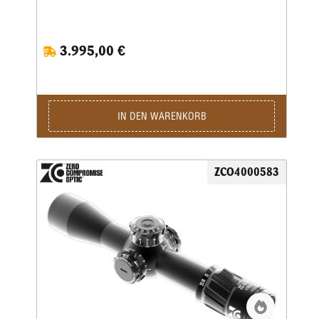
4A-iD Absehen ein beliebtes und gängiges Absehen an. Die
Horizontalbalken sind so dimensioniert, dass bei einer
Zielentfernung von 100 Metern der Abstand ungefähr der
3.995,00 €
Länge eines Rehbocks (ca. 70 cm) entspricht. Insgesamt ist
der Mittelabstand 140 cm / 100 Meter. Der 2 cm /100 m
große Mittelpunkt wird mit einer diffraktiven
Beleuchtungstechnologie beleuchtet. Damit kann selbst bei
hellsten Lichtverhältnissen der Leuchtpunkt noch klar
wahrgenommen werden!
IN DEN WARENKORB
ZCO4000583