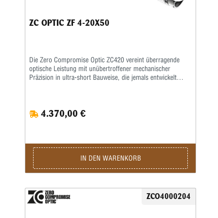
ZC OPTIC ZF 4-20X50
Die Zero Compromise Optic ZC420 vereint überragende
optische Leistung mit unübertroffener mechanischer
Präzision in ultra-short Bauweise, die jemals entwickelt
wurde.Die Optik vereint höchste Präzision, brillante Optik
und Robustheit in einem kompakten Gehäuse, das mit
weitaus größeren Zielfernrohren mithalten kann. Dieses
4.370,00 €
kleine Zielfernrohr mit einer Länge von 325 mm (12,8 Zoll)
und einem Gewicht von nur 986 g (34,8 oz) eignet sich
ideal für jede Anwendung, auf der Größe und maximale
Performance im Vordergrund stehen.Die niedrige
Vergrößerung bietet ein weites Sichtfeld für Ihre
Nahbereichseingriffe, während das mechanische System
IN DEN WARENKORB
eine Höheneinstellung von 35 Mils ermöglicht. Noch nie
wurde so viel Leistung in einem so eleganten und
kompakten Zielfernrohr vereint.Unübertroffene optische
Leistung.Die Optikingenieure von ZCO haben den nächsten
ZCO4000204
Standard für Klarheit, Lichtdurchlässigkeit und Auflösung in
einem kompakten Gehäuse gesetzt. In diesem
Vergrößerungsbereich und in dieser Objektivgröße war eine