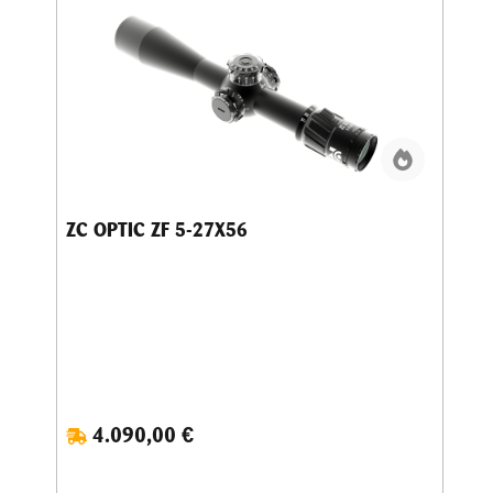
derartige Leistung noch nie zu sehen. Die Farbwiedergabe
ermöglicht bestmögliche Darstellung, die
Gesamtlichtdurchlässigkeit beträgt 92 % mit erstklassiger
Auflösung.Diese Topwerte bei all den entscheidenden
optischen Parametern zusammen ermöglichen auch bei
einem 50 mm Objektiv bisher unerreichte Werte in der
Dämmerung bzw. bei schlechten Lichtverhältnissen. Somit
hat der Schütze noch die Möglichkeit einer gezielten
Ansprache und eines Schusses, wo andere bereits WO
geben müssen.
ZC OPTIC ZF 5-27X56
4.090,00 €