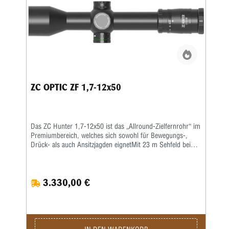
ZC OPTIC ZF 1,7-12x50
Das ZC Hunter 1,7-12x50 ist das „Allround-Zielfernrohr“ im
Premiumbereich, welches sich sowohl für Bewegungs-,
Drück- als auch Ansitzjagden eignetMit 23 m Sehfeld bei
1,7-facher Vergrößerung bietet es das größte Sehfeld in
Kombination mit einem 50 mm Objektiv am Markt. Die
Vergrößerung bis 12-fach und dem 50 mm Objektiv bietet
3.330,00 €
es auch bei schlechten Lichtverhältnissen bzw. in der
Dämmerung ein detailgetreues, kontrastreiches und
scharfes Bild auch für Präzisionsschüsse. Das Absehen
wahlweise in erster Bildebene mit rotem /grünen
Leuchtpunkt oder mit diffraktiver Beleuchtungstechnologie
in zweiter Bildebene mit extrem hellen rotem Leuchtpunkt