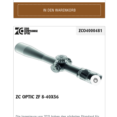
IN DEN WARENKORB
ZCO4000481
ZC OPTIC ZF 8-40X56
Die Ingenieure von ZCO haben den nächsten Standard für