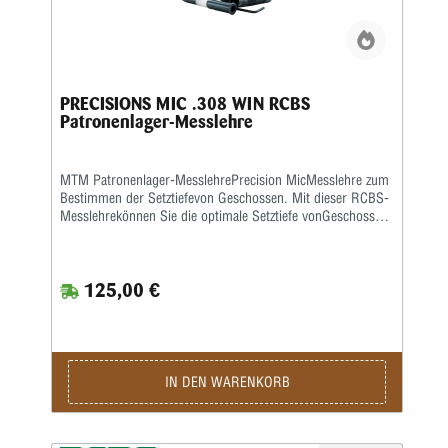
PRECISIONS MIC .308 WIN RCBS
Patronenlager-Messlehre
MTM Patronenlager-MesslehrePrecision MicMesslehre zum
Bestimmen der Setztiefevon Geschossen. Mit dieser RCBS-
Messlehrekönnen Sie die optimale Setztiefe vonGeschossen
und die entsprechende Hülsenlängefür Ihre eigene Waffe
ermitteln, damitder rotationslose Geschossweg so kurz
wiemöglich ist. Eine ausführliche
125,00 €
deutschsprachigeBedienanleitung wird mitgeliefert.
IN DEN WARENKORB