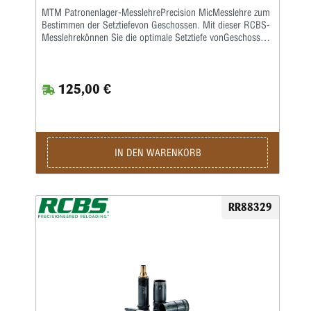
MTM Patronenlager-MesslehrePrecision MicMesslehre zum
Bestimmen der Setztiefevon Geschossen. Mit dieser RCBS-
Messlehrekönnen Sie die optimale Setztiefe vonGeschossen
und die entsprechende Hülsenlängefür Ihre eigene Waffe
ermitteln, damitder rotationslose Geschossweg so kurz
wiemöglich ist. Eine ausführliche
125,00 €
deutschsprachigeBedienanleitung wird mitgeliefert.
IN DEN WARENKORB
RR88329