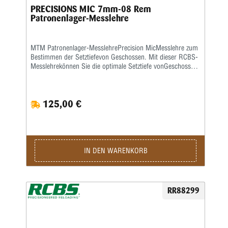
PRECISIONS MIC 7mm-08 Rem
Patronenlager-Messlehre
MTM Patronenlager-MesslehrePrecision MicMesslehre zum
Bestimmen der Setztiefevon Geschossen. Mit dieser RCBS-
Messlehrekönnen Sie die optimale Setztiefe vonGeschossen
und die entsprechende Hülsenlängefür Ihre eigene Waffe
ermitteln, damitder rotationslose Geschossweg so kurz
wiemöglich ist. Eine ausführliche
125,00 €
deutschsprachigeBedienanleitung wird mitgeliefert.
IN DEN WARENKORB
RR88299