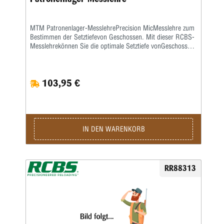
MTM Patronenlager-MesslehrePrecision MicMesslehre zum
Bestimmen der Setztiefevon Geschossen. Mit dieser RCBS-
Messlehrekönnen Sie die optimale Setztiefe vonGeschossen
und die entsprechende Hülsenlängefür Ihre eigene Waffe
ermitteln, damitder rotationslose Geschossweg so kurz
wiemöglich ist. Eine ausführliche
103,95 €
deutschsprachigeBedienanleitung wird mitgeliefert.
IN DEN WARENKORB
RR88313