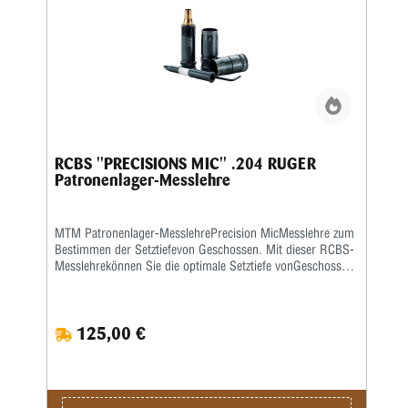
RCBS ''PRECISIONS MIC'' .204 RUGER
Patronenlager-Messlehre
MTM Patronenlager-MesslehrePrecision MicMesslehre zum
Bestimmen der Setztiefevon Geschossen. Mit dieser RCBS-
Messlehrekönnen Sie die optimale Setztiefe vonGeschossen
und die entsprechende Hülsenlängefür Ihre eigene Waffe
ermitteln, damitder rotationslose Geschossweg so kurz
wiemöglich ist. Eine ausführliche
125,00 €
deutschsprachigeBedienanleitung wird mitgeliefert.