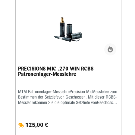
PRECISIONS MIC .270 WIN RCBS
Patronenlager-Messlehre
MTM Patronenlager-MesslehrePrecision MicMesslehre zum
Bestimmen der Setztiefevon Geschossen. Mit dieser RCBS-
Messlehrekönnen Sie die optimale Setztiefe vonGeschossen
und die entsprechende Hülsenlängefür Ihre eigene Waffe
ermitteln, damitder rotationslose Geschossweg so kurz
wiemöglich ist. Eine ausführliche
125,00 €
deutschsprachigeBedienanleitung wird mitgeliefert.