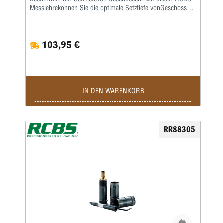
Messlehrekönnen Sie die optimale Setztiefe vonGeschossen
und die entsprechende Hülsenlängefür Ihre eigene Waffe
ermitteln, damitder rotationslose Geschossweg so kurz
wiemöglich ist. Eine ausführliche
103,95 €
deutschsprachigeBedienanleitung wird mitgeliefert.
IN DEN WARENKORB
RR88305