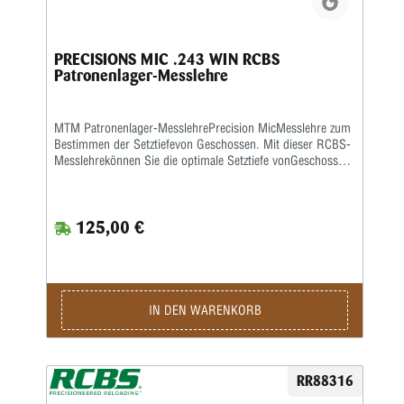
PRECISIONS MIC .243 WIN RCBS
Patronenlager-Messlehre
MTM Patronenlager-MesslehrePrecision MicMesslehre zum
Bestimmen der Setztiefevon Geschossen. Mit dieser RCBS-
Messlehrekönnen Sie die optimale Setztiefe vonGeschossen
und die entsprechende Hülsenlängefür Ihre eigene Waffe
ermitteln, damitder rotationslose Geschossweg so kurz
wiemöglich ist. Eine ausführliche
125,00 €
deutschsprachigeBedienanleitung wird mitgeliefert.
IN DEN WARENKORB
RR88316