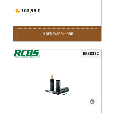
ermitteln, damitder rotationslose Geschossweg so kurz
wiemöglich ist. Eine ausführliche
103,95 €
deutschsprachigeBedienanleitung wird mitgeliefert.
IN DEN WARENKORB
RR88322