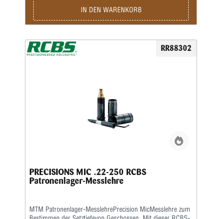
IN DEN WARENKORB
RR88302
PRECISIONS MIC .22-250 RCBS
Patronenlager-Messlehre
MTM Patronenlager-MesslehrePrecision MicMesslehre zum
Bestimmen der Setztiefevon Geschossen. Mit dieser RCBS-