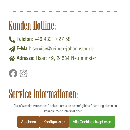
Kunden-Hotline:
Telefon:
+49 4321 / 27 58
E-Mail:
service@reimer-johannsen.de
Adresse:
Haart 49, 24534 Neumünster
Service-Informationen:
Versand & Zahlung
Diese Website verwendet Cookies, um eine bestmögliche Erfahrung bieten zu
können.
Mehr Informationen ...
AGB
Widerrufsbelehrung
Ablehnen
Konfigurieren
Alle Cookies akzeptieren
Informationen gemäß Elektrogesetz