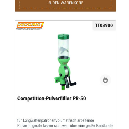
Stabilität steht. Dank der modularen Auslegung mit großem
IN DEN WARENKORB
und kleinem Messzylinder kann das System für
verschiedene Einsatzbereiche konfiguriert werden. Die klar
ausgeführten Skalen erleichtern das Ablesen der gewählten
Einstellung und ermöglichen eine exakte Reproduzierbarkeit.
TT03900
In Kombination aus massiver Bauweise und feiner
Abstufung ist der Redding Pulverfüller Modell 3 mit beiden
Messzylindern eine vielseitige Lösung für Anwender, die
eine breite Bandbreite an Dosiermöglichkeiten und präzise
Einstellbarkeit schätzen. Mit diesem Paket erhalten Sie einen
Redding Pulverfüller Modell 3 inklusive großem und kleinem
Messzylinder – eine Kombination, die Flexibilität, Qualität
und präzise Dosiermechanik in einem System vereint.
Competition-Pulverfüller PR-50
für LangwaffenpatronenVolumetrisch arbeitende
Pulverfüllgeräte lassen sich zwar über eine große Bandbreite