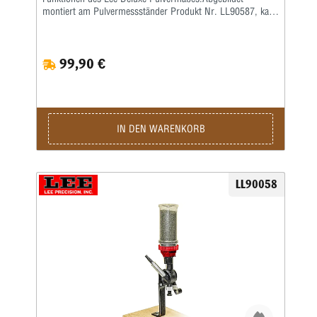
montiert am Pulvermessständer Produkt Nr. LL90587, kann
auch an jeder einstufigen Nachladepresse montiert werden,
die ⅞x14“-Gewinde akzeptiert.Robuste Konstruktion: Dieses
Pulvermaß verfügt über einen diamantbearbeiteten Körper
99,90 €
aus Hochdruck-Druckguss. Die präzisionsgefertigte
Rotortrommel ist aus Messing gegossen, das von Natur aus
antistatisch und funkenfest ist.Beseitigt Schnittpulver und
ruckartige Wirkung: Ein weicher Elastomer-Wischer streift
das Pulver von der Dosierkammer ab, anstatt es zu
zerschneiden. Sie werden überrascht sein, wie reibungslos
IN DEN WARENKORB
der Rotor arbeitet. Noch wichtiger ist, dass Sie von den
gleichmäßigsten Ladungen profitieren.Einfach einzustellende
und ablesbare Mikrometer-Dosierkammer: Die Einstellung
der Pulverladung erfolgt über eine im Mikrometerbereich
LL90058
einstellbare Dosierkammer. Die Dosierkammer besteht aus
Aluminium mit schwarz eloxierter Oberfläche. Verfügt über
eine gestochen scharfe, permanente, lasergravierte Skala.
Die Mikrometerhülse aus Messing ist mit einer 0,01-cm³-
Teilung graviert und verfügt über eine lösbare Rastsperre.
Bei den meisten Gewehrpulvern beträgt jeder Klick etwa
1/10 Gran, perfekt zum Aufarbeiten einer Ladung.Der
Pulverwechsel ist schnell und einfach: Verfügt über einen
leicht abnehmbaren Trichter mit Ein-/Aus-Ventil, sodass Sie
unbenutztes Pulver schnell in den Originalbehälter