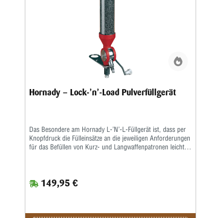
werfen.Zum Lieferumfang gehören zwei Alu-Pulverausläufe,
für alle gängigen Kaliber passend.
Hornady – Lock-’n’-Load Pulverfüllgerät
Das Besondere am Hornady L-’N’-L-Füllgerät ist, dass per
Knopfdruck die Fülleinsätze an die jeweiligen Anforderungen
für das Befüllen von Kurz- und Langwaffenpatronen leicht
getauscht werden können.Somit lassen sich auch
vorjustierte Einsätze bis 265 grain in Sekundenschnelle
auswechseln. Die Einsätze können zu Kennzeichnungen
149,95 €
beschriftet werden.Die toleranzarme Fertigung der Zylinder
und Einsätze sowie der Einsatz eines O-Ringes zur
Feinjustage erlauben höchste Präzision.Über das
Matrizengewinde lässt sich der Füller in die L-’N’-L-Adapter,
in alle Tischständer oder Pressengewinde einschrauben.Inkl.