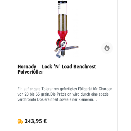
gut für Ladungen von zwei Grains bis über 70 Grains.
Hornady – Lock-’N’-Load Benchrest
Pulverfüller
Ein auf engste Toleranzen gefertigtes Füllgerät für Chargen
von 20 bis 65 grain.Die Präzision wird durch eine speziell
verchromte Dosiereinheit sowie einer kleineren
Dosierkavernefür gleichmäßige Schüttdichte erreicht.Die
Mikrometer-Einstellschraube erlaubt eine wiederholgenaue
Einstellung der Chargen. Per Knopfdruck kann die
243,95 €
Dosiereinheit schnell gewechselt werden.Alle beweglichen
Teile besitzen eine Beschichtung, sodass keinerlei