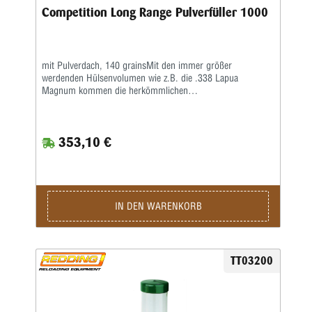
Competition Long Range Pulverfüller 1000
mit Pulverdach, 140 grainsMit den immer größer
werdenden Hülsenvolumen wie z.B. die .338 Lapua
Magnum kommen die herkömmlichen
Standardpulverfüllgeräte an ihre Grenzen.Redding hat daher
mit der LR-1000 ein großvolumiges Pulverfüllgerät für
Long Range-Schützen entwickelt. Dieses Gerät besitzt alle
353,10 €
Eigenschaften wie die Match-Grade- oder Competition-
Pulverfüller.Das Gerät ist wie das BR-30 mit einer speziell
gestalteten Messeinheit mit Mikrometerschraubefür
besonders gleichmäßiges Abfüllen von Pulverchargen bis
140 Grains ausgelegt.
IN DEN WARENKORB
TT03200