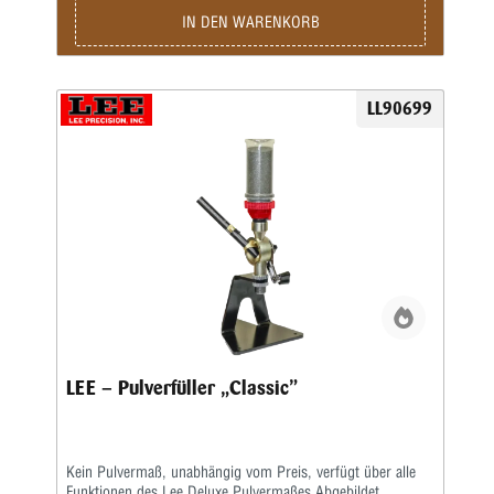
zwei Pulverausläufe für Kaliber .204 bis .45.
IN DEN WARENKORB
LL90699
LEE – Pulverfüller „Classic”
Kein Pulvermaß, unabhängig vom Preis, verfügt über alle
Funktionen des Lee Deluxe Pulvermaßes.Abgebildet