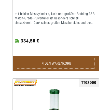
mit beiden Messzylindern, klein und großDer Redding 3BR
Match-Grade-Pulverfüller ist besonders schnell
einsatzbereit. Dank seines großen Messbereichs und der
vielfach belegten und bewährten Leistungsfähigkeit ist das
Modell 3BR zuReddings meist verkauftem Pulverfüller
avanciert.Er hat ein Pulverdach für noch größere
334,50 €
Gleichmäßigkeit der Ladungen und eine
Mikrometerschraube ohne jegliches Spiel.Im Lieferumfang
ist der Träger für Montage auf der Arbeitsplatte
enthalten..Ständer nicht im Lieferumfang enthalten, separat
zu bestellen.
IN DEN WARENKORB
TT03000