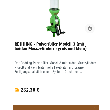
REDDING - Pulverfüller Modell 3 (mit
beiden Messzylindern: groß und klein)
Der Redding Pulverfüller Modell 3 mit beiden Messzylindern
– groß und klein bietet hohe Flexibilität und präzise
Fertigungsqualität in einem System. Durch den
Lieferumfang mit zwei Dosierzylindern lässt sich der
Pulverfüller auf unterschiedliche Dosierbereiche anpassen
und eignet sich für Anwender, die Wert auf Vielseitigkeit
262,30 €
und reproduzierbare Einstellungen legen. Das Redding
Pulverfüller Modell 3 ist robust konstruiert und für eine
gleichmäßige, kontrollierte Dosiercharakteristik ausgelegt.
Die präzise Mechanik unterstützt konstante Ergebnisse,
während die hochwertige Verarbeitung für Langlebigkeit und