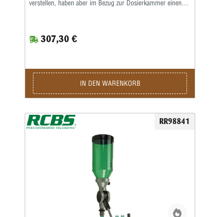
verstellen, haben aber im Bezug zur Dosierkammer einen
Bereich, in dem sie besonders präzise arbeiten.Genau hier
setzt das PR-50 an. Im Bereich von ca. 35 bis 75 grain liegt
hier die höchste Genauigkeit.Die effiziente Dosierkammer
307,30 €
besteht aus einem präzise geschliffenen Zylinder sowie
einem konkav geschliffenen Justier-Stempel in Verbindung
mit einer Mikrometerschraube zur wiederholgenauen
Einstellung.Der transparente Pulverzylinder ist mit einem
Pulverdach für einen gleichmäßigen Druck des Nitropulvers
ausgestattet.Zum Lieferumfang gehört noch ein Tischhalter
IN DEN WARENKORB
mit 7/8“-Gewindeaufnahme.
RR98841