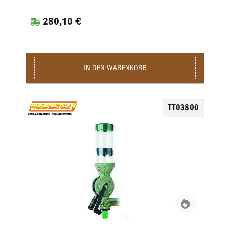
Reddings meist verkauftem Pulverfüller avanciert.Er hat ein
Pulverdach für noch größere Gleichmäßigkeit der Ladungen
280,10 €
und eine Mikrometerschraube ohne jegliches Spiel.Im
Lieferumfang ist der Träger für Montage auf der
Arbeitsplatte.Ständer nicht im Lieferumfang enthalten,
separat zu bestellen.
IN DEN WARENKORB
TT03800