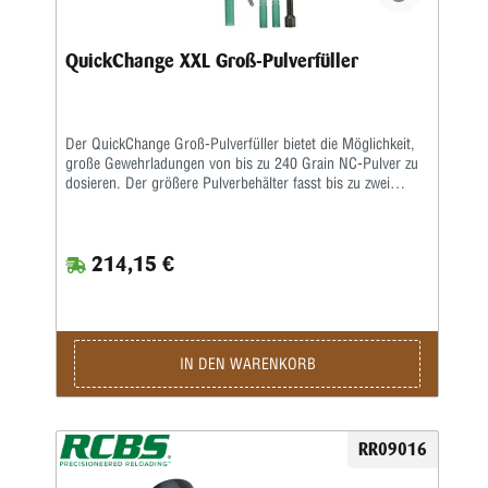
QuickChange XXL Groß-Pulverfüller
Der QuickChange Groß-Pulverfüller bietet die Möglichkeit,
große Gewehrladungen von bis zu 240 Grain NC-Pulver zu
dosieren. Der größere Pulverbehälter fasst bis zu zwei
Pfund NC-Pulver.Das Messzubehör lässt sich einfach nach
dem bloßen Herausziehen des Stiftes austauschen.
Außerdem sind zusätzliche Pulverjustierschrauben erhältlich,
214,15 €
mit denen Sie Ihre meistbenutzten Pulverladungen als
Voreinstellungen speichern können.Mit dem Pulverauslauf
kann man den Pulverbehälter leeren, ohne dass man ihn
vom Ständer oder der Presse abbauen muss.Im
Lieferumfang enthalten sind: Pulverjustierschrauben,
Füllrohr .22-.270, Füllrohr .30-.45, Füllrohr .50 und QC-
IN DEN WARENKORB
Pulverauslauf für das Großgerät.Komplett mit Pulverdach
90 mm ∅
RR09016