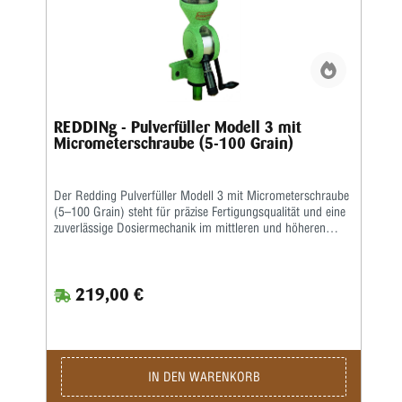
REDDINg - Pulverfüller Modell 3 mit
Micrometerschraube (5-100 Grain)
Der Redding Pulverfüller Modell 3 mit Micrometerschraube
(5–100 Grain) steht für präzise Fertigungsqualität und eine
zuverlässige Dosiermechanik im mittleren und höheren
Grainbereich. Dieses Modell ist für Anwender konzipiert, die
bei der Dosierung reproduzierbare Ergebnisse, klare
Einstellmöglichkeiten und eine langlebige Konstruktion
219,00 €
erwarten. Die integrierte Micrometerschraube ermöglicht
eine feine, gut ablesbare Skalierung. Einstellungen können
komfortabel vorgenommen und bei Bedarf wieder exakt
reproduziert werden. Das robuste Metallgehäuse des
Redding Pulverfüller Modell 3 sorgt für Stabilität und
unterstützt die gleichmäßige Arbeitscharakteristik der
IN DEN WARENKORB
Mechanik. Der Dosierbereich von 5 bis 100 Grain deckt ein