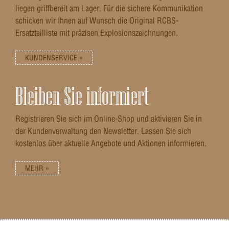
liegen griffbereit am Lager. Für die sichere Kommunikation
schicken wir Ihnen auf Wunsch die Original RCBS-
Ersatzteilliste mit präzisen Explosionszeichnungen.
KUNDENSERVICE »
Bleiben Sie informiert
Registrieren Sie sich im Online-Shop und aktivieren Sie in
der Kundenverwaltung den Newsletter. Lassen Sie sich
kostenlos über aktuelle Angebote und Aktionen informieren.
MEHR »