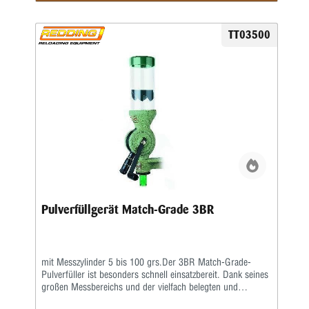
breites Spektrum ab und macht den Redding Pulverfüller
Modell 3 mit Micrometerschraube zu einer vielseitig
einsetzbaren Option für präzisionsorientierte Anwender, die
TT03500
Wert auf Konsistenz und hochwertige Verarbeitung legen.
Mit seiner soliden Bauweise, der präzisen Skala und der
exakten Einstellung über die Micrometerschraube bietet der
Redding Pulverfüller Modell 3 (5–100 Grain) eine
Kombination aus Qualität, Wiederholgenauigkeit und
komfortabler Bedienbarkeit.
Pulverfüllgerät Match-Grade 3BR
mit Messzylinder 5 bis 100 grs.Der 3BR Match-Grade-
Pulverfüller ist besonders schnell einsatzbereit. Dank seines
großen Messbereichs und der vielfach belegten und
bewährten Leistungsfähigkeit ist das Modell 3BR zu