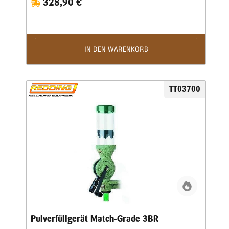
328,90 €
Konstruktion – ideal für präzisionsorientierte Anwender. Der
Redding Wettkampf Pulverfüller 10X ermöglicht eine
besonders feine Abstufung kleiner Pulverladungen. Seine
hochwertige Mechanik unterstützt eine konstante
Dosierleistung und sorgt für eine gleichmäßige Abgabe
innerhalb des dafür ausgelegten Bereichs. Dadurch wird
IN DEN WARENKORB
eine reproduzierbare Pulvermenge begünstigt, wie sie im
Wettkampf- und Präzisionsbereich gefordert ist. Das
robuste Metallgehäuse und die sorgfältige Verarbeitung
machen den Redding Wettkampf Pulverfüller 10X zu einem
TT03700
langlebigen und zuverlässigen Präzisionswerkzeug. Die klar
strukturierte Einstellskala unterstützt eine komfortable
Handhabung und erleichtert das Arbeiten mit verschiedenen
Einstellungen, ohne auf Qualität zu verzichten. Ein weiterer
Vorteil des Redding Wettkampf Pulverfüller 10X ist seine
ruhige, gleichmäßige Bedienbarkeit. Der Pulverfüller ist
speziell für feine Kaliber und kleinere Pulverladungen
ausgelegt und bietet dabei die gewohnt hohe
Verarbeitungsqualität von Redding. Mit dem Redding
Wettkampf Pulverfüller 10X (1–25 Grain) entscheidest du
dich für einen hochwertigen, präzisen und professionellen
Pulverfüller, der konsequent auf Wiederholgenauigkeit,
Komfort und lange Lebensdauer ausgelegt ist.
Pulverfüllgerät Match-Grade 3BR