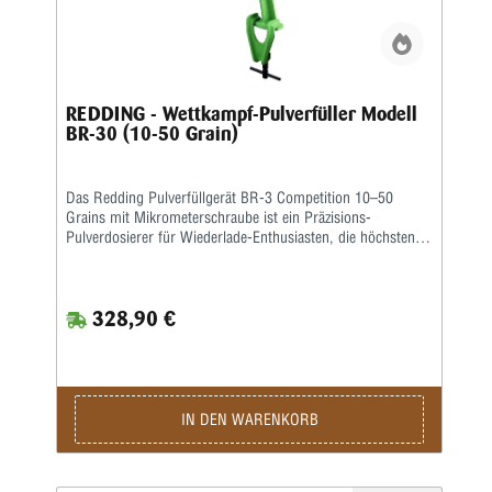
REDDING - Wettkampf-Pulverfüller Modell
BR-30 (10-50 Grain)
Das Redding Pulverfüllgerät BR-3 Competition 10–50
Grains mit Mikrometerschraube ist ein Präzisions-
Pulverdosierer für Wiederlade-Enthusiasten, die höchsten
Wert auf Wiederholgenauigkeit und exakte Pulverabgabe
legen. Das Gerät wurde für den anspruchsvollen
Wettbewerbseinsatz entwickelt und bietet eine feine,
328,90 €
reproduzierbare Einstellung im typischen 10–50-Grains-
Bereich. Mit dem Redding Pulverfüllgerät BR-3 Competition
lassen sich Pulvermengen äußerst exakt einstellen und
konstant dosieren. Die integrierte Mikrometerschraube
ermöglicht eine präzise Feineinstellung und ein schnelles,
reproduzierbares Wiederfinden früherer Einstellungen –
IN DEN WARENKORB
ideal für Schützen, die mit unterschiedlichen Laborierungen
arbeiten und dennoch gleichbleibende Qualität erwarten. Der
massives Metallgehäuse-Aufbau sorgt dafür, dass das