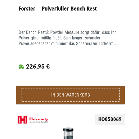
Forster – Pulverfüller Bench Rest
Der Bench Rest® Powder Measure sorgt dafür, dass Ihr
Pulver gleichmäßig fließt. Sein langer, schmaler
Pulverladebehälter minimiert das Scheren.Der Ladearm
dosiert das Pulver und gibt mit dem Schießpulver Ihrer
Wahl einen gleichmäßigen Ladungsfluss ab. Zum Beispiel
misst es von 2½ Körnern Bullseye® bis 95 Körnern IMR®
226,95 €
4320 oder Alliant Reloder® 15.Der Pulvertrichter ist so
konstruiert, dass Ladungsschwankungen aufgrund von
Änderungen des im Trichter enthaltenen Pulvervolumens
eliminiert werden. Der kleine Auslass am Trichter dient als
eingebautes Prallblech, das das Pulver, das den Trichter
verlässt und in die Maßeinheit gelangt, gleichmäßig
IN DEN WARENKORB
reguliert.Das Pulvermessgerät wird mit zwei großen
Fallrohren für Fälle mit großem und kleinem
Fassungsvermögen geliefert. Die integrierte C-Klemme lässt
sich sicher an einer Bank oder einem Regal befestigen. Ein
HO050069
optionaler Ständer ist separat erhältlich.Mit dem
überlegenen Design unseres Bench Rest Powder Measure
können Sie eine Wiederholbarkeit innerhalb von 1/10 eines
Grains erreichen und alle vier Sekunden eine Ladung