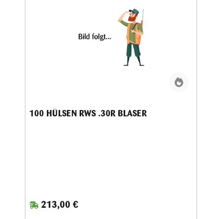
Sportschützen und Wiederlader, die das volle Potential der
Patrone ausschöpfen möchten. Die saubere Verarbeitung
erleichtert zudem das Kalibrieren, Laden und
Nachbearbeiten der Hülsen. Wer Wert auf gleichbleibende
Qualität und präzise Wiederladeergebnisse legt, trifft mit
100 RWS Hülsen .308 Winchester eine zuverlässige Wahl
für hochwertige Munition im Kaliber .308 Winchester.
100 HÜLSEN RWS .30R BLASER
213,00 €