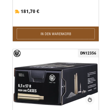
durch präzise gefertigte Produkte sowie strenge
Qualitätsstandards. Besonders Wiederlader, Jäger und
181,70 €
Sportschützen schätzen die gleichmäßige Materialstärke und
die exakte Maßhaltigkeit dieser hochwertigen Hülsen.
Gefertigt aus sorgfältig ausgewähltem Messing bieten die
RWS Hülsen 6,5x57 eine hervorragende Grundlage für
präzise und zuverlässige Laborierungen. Die präzise
Hülsengeometrie sorgt für eine sichere Zündung sowie
IN DEN WARENKORB
gleichmäßige Gasdrücke, was sich positiv auf die
Schussleistung und Wiederholgenauigkeit auswirkt.
Gleichzeitig gewährleistet das robuste Material eine lange
Lebensdauer und ermöglicht eine mehrfache
DN12356
Wiederverwendung beim Wiederladen. Dank der sauberen
Verarbeitung lassen sich die RWS Hülsen 6,5x57 besonders
komfortabel kalibrieren, laden und weiterverarbeiten.
Dadurch eignen sie sich ideal für anspruchsvolle
Wiederlader, die Wert auf gleichbleibende Qualität und
präzise Ergebnisse legen. Wer hochwertige Komponenten
für seine Munition sucht, trifft mit RWS Hülsen 6,5x57 eine
zuverlässige Wahl für präzises Wiederladen im beliebten
Jagdkaliber 6,5x57.