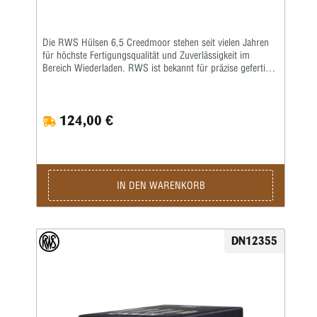
Die RWS Hülsen 6,5 Creedmoor stehen seit vielen Jahren
für höchste Fertigungsqualität und Zuverlässigkeit im
Bereich Wiederladen. RWS ist bekannt für präzise gefertigte
Komponenten, die speziell auf konstante Leistung und eine
lange Lebensdauer ausgelegt sind. Besonders
anspruchsvolle Wiederlader schätzen die gleichmäßige
124,00 €
Materialstärke, die exakte Maßhaltigkeit und die hochwertige
Verarbeitung dieser Hülsen. Die RWS Hülsen 6,5
Creedmoor werden aus hochwertigem Messing gefertigt
und unterliegen während der Produktion strengen
Qualitätskontrollen. Dadurch entsteht eine besonders
gleichmäßige Hülsengeometrie, die eine zuverlässige
IN DEN WARENKORB
Zündung sowie konstante Schussleistungen ermöglicht.
Gleichzeitig sorgt das robuste Material dafür, dass die
Hülsen mehrfach wiederverwendet werden können – ein
entscheidender Vorteil für Wiederlader, die Wert auf
DN12355
Präzision und Wirtschaftlichkeit legen. Durch die präzise
Fertigung eignen sich die RWS Hülsen 6,5 Creedmoor ideal
für Sportschützen, Long-Range-Schützen und Wiederlader,
die das volle Potential der modernen Patrone ausschöpfen
möchten. Die saubere Verarbeitung erleichtert zudem das
Kalibrieren, Laden und Nachbearbeiten der Hülsen. Wer