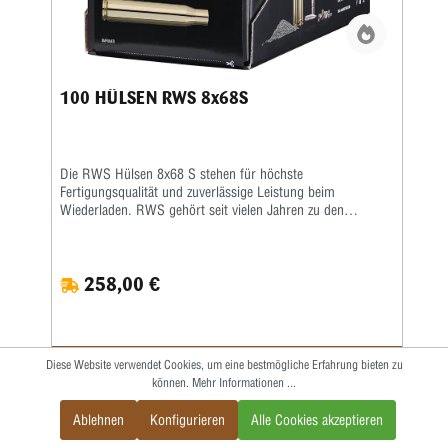
100 HÜLSEN RWS 8x68S
Die RWS Hülsen 8x68 S stehen für höchste
Fertigungsqualität und zuverlässige Leistung beim
Wiederladen. RWS gehört seit vielen Jahren zu den
führenden Herstellern hochwertiger
Wiederladekomponenten und überzeugt durch präzise
Fertigung sowie gleichbleibend hohe Qualitätsstandards.
258,00 €
Besonders Wiederlader, Jäger und Sportschützen schätzen
die exakte Maßhaltigkeit und die gleichmäßige
Materialstruktur dieser robusten Messinghülsen. Gefertigt
aus hochwertigem und widerstandsfähigem Messing bieten
die RWS Hülsen 8x68 S eine ideale Grundlage für präzise
Diese Website verwendet Cookies, um eine bestmögliche Erfahrung bieten zu
und leistungsstarke Laborierungen. Die exakt abgestimmte
IN DEN WARENKORB
können.
Mehr Informationen ...
Hülsengeometrie sorgt für eine sichere Zündung und
konstante Gasdrücke, wodurch eine gleichbleibende
Ablehnen
Konfigurieren
Alle Cookies akzeptieren
Schussleistung erzielt werden kann. Gleichzeitig ermöglicht
das stabile Material eine lange Lebensdauer und eine