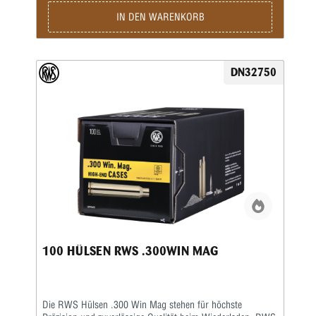
die RWS Hülsen .30-06 Springfield eine hervorragende
Grundlage für präzise und zuverlässige Laborierungen. Die
IN DEN WARENKORB
präzise Hülsengeometrie sorgt für eine sichere Zündung
sowie gleichmäßige Gasdrücke, wodurch eine konstante
Schussleistung erreicht werden kann. Gleichzeitig
ermöglicht das widerstandsfähige Material eine lange
DN32750
Lebensdauer und eine mehrfache Wiederverwendung beim
Wiederladen. Dank der sauberen Verarbeitung lassen sich
die RWS Hülsen .30-06 Springfield besonders komfortabel
kalibrieren, laden und weiterverarbeiten. Dadurch eignen
sich diese Hülsen ideal für anspruchsvolle Wiederlader, die
Wert auf gleichbleibende Qualität und präzise Ergebnisse
legen. Mit 100 RWS Hülsen .30-06 Springfield entscheiden
Sie sich für hochwertige Wiederladekomponenten, die eine
zuverlässige Basis für leistungsstarke Munition im
bewährten Kaliber .30-06 Springfield bieten.
100 HÜLSEN RWS .300WIN MAG
Die RWS Hülsen .300 Win Mag stehen für höchste