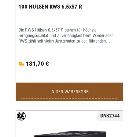
100 HÜLSEN RWS 6,5x57 R
Die RWS Hülsen 6,5x57 R stehen für höchste
Fertigungsqualität und Zuverlässigkeit beim Wiederladen.
RWS zählt seit vielen Jahrzehnten zu den führenden
Herstellern von Wiederladekomponenten und überzeugt
durch präzise gefertigte Produkte sowie strenge
Qualitätsstandards. Besonders Wiederlader, Jäger und
181,70 €
Sportschützen schätzen die gleichmäßige Materialstärke und
die exakte Maßhaltigkeit dieser hochwertigen Hülsen.
Gefertigt aus sorgfältig ausgewähltem Messing bieten die
RWS Hülsen 6,5x57 R eine hervorragende Grundlage für
präzise und zuverlässige Laborierungen. Die präzise
Hülsengeometrie sorgt für eine sichere Zündung sowie
IN DEN WARENKORB
gleichmäßige Gasdrücke, was sich positiv auf die
Schussleistung und Wiederholgenauigkeit auswirkt.
Gleichzeitig gewährleistet das robuste Material eine lange
Lebensdauer und ermöglicht eine mehrfache
DN32744
Wiederverwendung beim Wiederladen. Dank der sauberen
Verarbeitung lassen sich die RWS Hülsen 6,5x57 R
besonders komfortabel kalibrieren, laden und
weiterverarbeiten. Dadurch eignen sie sich ideal für