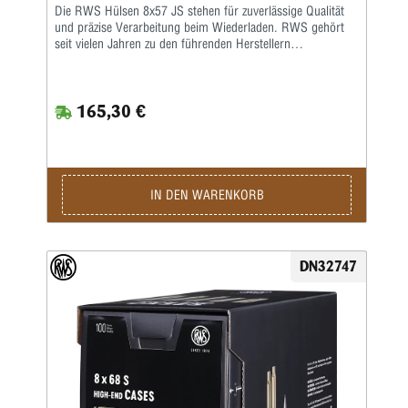
Die RWS Hülsen 8x57 JS stehen für zuverlässige Qualität
und präzise Verarbeitung beim Wiederladen. RWS gehört
seit vielen Jahren zu den führenden Herstellern
hochwertiger Wiederladekomponenten und überzeugt durch
exakte Fertigung sowie gleichbleibend hohe
Qualitätsstandards. Besonders Wiederlader, Jäger und
165,30 €
Sportschützen schätzen die gleichmäßige Materialstruktur
und die exakte Maßhaltigkeit dieser robusten
Messinghülsen. Gefertigt aus hochwertigem Messing bieten
die RWS Hülsen 8x57 JS eine ideale Grundlage für präzise
und gleichmäßige Laborierungen. Die exakt abgestimmte
Hülsengeometrie sorgt für eine sichere Zündung und
IN DEN WARENKORB
konstante Gasdrücke, wodurch eine gleichbleibende
Schussleistung erzielt werden kann. Gleichzeitig
gewährleistet das widerstandsfähige Material eine lange
Lebensdauer und ermöglicht eine mehrfache
DN32747
Wiederverwendung beim Wiederladen. Dank der
sorgfältigen Verarbeitung lassen sich die RWS Hülsen 8x57
JS besonders komfortabel kalibrieren, laden und
weiterverarbeiten. Dadurch eignen sich diese Hülsen ideal
für anspruchsvolle Wiederlader, die Wert auf konstante
Qualität und präzise Ergebnisse legen. Mit 100 RWS Hülsen
8x57 JS entscheiden Sie sich für hochwertige
Wiederladekomponenten, die eine zuverlässige Basis für
präzise Munition im bewährten Kaliber 8x57 JS bieten.