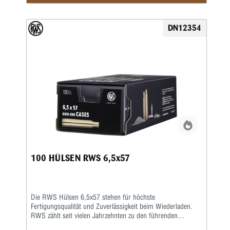
Material dafür, dass die Hülsen mehrfach wiederverwendet
werden können – ein entscheidender Vorteil für
Wiederlader, die Wert auf Präzision und Wirtschaftlichkeit
DN12354
legen. Dank der präzisen Fertigung eignen sich diese Hülsen
ideal für Jäger, Sportschützen und Wiederlader, die das
volle Potential der Patrone ausschöpfen möchten. Die
saubere Verarbeitung erleichtert zudem das Kalibrieren,
Laden und Nachbearbeiten der Hülsen. Wer Wert auf
gleichbleibende Qualität und präzise Wiederladeergebnisse
legt, trifft mit 100 RWS Hülsen 6,5x55 SE eine zuverlässige
Wahl für hochwertige Munition im Kaliber 6,5x55 SE.
100 HÜLSEN RWS 6,5x57
Die RWS Hülsen 6,5x57 stehen für höchste
Fertigungsqualität und Zuverlässigkeit beim Wiederladen.
RWS zählt seit vielen Jahrzehnten zu den führenden
Herstellern von Wiederladekomponenten und überzeugt