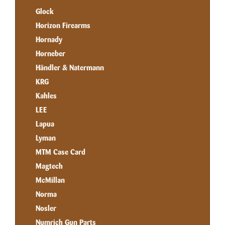
Glock
Horizon Firearms
Hornady
Horneber
Händler & Natermann
KRG
Kahles
LEE
Lapua
Lyman
MTM Case Card
Magtech
McMillan
Norma
Nosler
Numrich Gun Parts