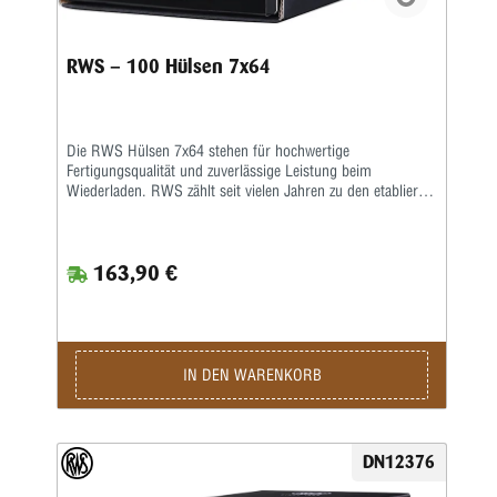
RWS – 100 Hülsen 7x64
Die RWS Hülsen 7x64 stehen für hochwertige
Fertigungsqualität und zuverlässige Leistung beim
Wiederladen. RWS zählt seit vielen Jahren zu den etablierten
Herstellern von Wiederladekomponenten und überzeugt
durch präzise gefertigte Produkte sowie strenge
Qualitätskontrollen. Besonders Wiederlader, Jäger und
163,90 €
Sportschützen schätzen die exakte Maßhaltigkeit und die
gleichmäßige Materialstruktur dieser Messinghülsen.
Gefertigt aus hochwertigem Messing bieten die RWS
Hülsen 7x64 eine ideale Grundlage für präzise und
gleichmäßige Laborierungen. Die sorgfältig gefertigte
Hülsengeometrie sorgt für eine sichere Zündung und
IN DEN WARENKORB
konstante Gasdrücke, wodurch zuverlässige und
gleichbleibende Schussleistungen erreicht werden können.
Gleichzeitig sorgt das robuste Material für eine lange
Lebensdauer und ermöglicht eine mehrfache
DN12376
Wiederverwendung beim Wiederladen. Die saubere
Verarbeitung erleichtert das Kalibrieren sowie das