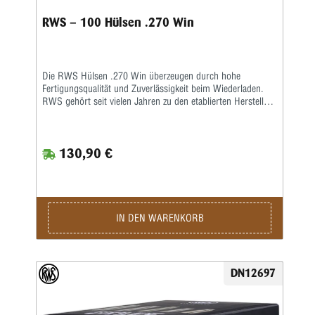
RWS – 100 Hülsen .270 Win
Die RWS Hülsen .270 Win überzeugen durch hohe
Fertigungsqualität und Zuverlässigkeit beim Wiederladen.
RWS gehört seit vielen Jahren zu den etablierten Herstellern
hochwertiger Wiederladekomponenten und steht für präzise
gefertigte Produkte sowie konsequente Qualitätskontrollen.
Besonders Wiederlader, Jäger und Sportschützen schätzen
130,90 €
die gleichmäßige Materialstruktur und die exakte
Maßhaltigkeit dieser Messinghülsen. Hergestellt aus
hochwertigem Messing bieten die RWS Hülsen .270 Win
eine ideale Grundlage für präzise und zuverlässige
Laborierungen. Die gleichmäßige Hülsengeometrie sorgt für
eine sichere Zündung und konstante Gasdrücke, was sich
IN DEN WARENKORB
positiv auf Präzision und Wiederholgenauigkeit auswirkt.
Gleichzeitig ermöglicht das robuste Material eine lange
Lebensdauer und eine mehrfache Nutzung beim
Wiederladen. Die sorgfältige Verarbeitung erleichtert das
DN12697
Kalibrieren, Laden und Weiterverarbeiten der RWS Hülsen
.270 Win deutlich. Dadurch eignen sich diese Hülsen
besonders für anspruchsvolle Wiederlader, die Wert auf