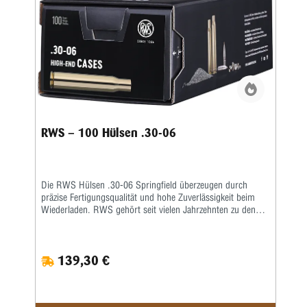
gleichbleibende Qualität und zuverlässige Ergebnisse legen.
Mit RWS Hülsen .270 Win entscheiden Sie sich für
hochwertige Wiederladekomponenten, die eine solide Basis
für präzise Munition im bewährten Kaliber .270 Winchester
bieten.
RWS – 100 Hülsen .30-06
Die RWS Hülsen .30-06 Springfield überzeugen durch
präzise Fertigungsqualität und hohe Zuverlässigkeit beim
Wiederladen. RWS gehört seit vielen Jahrzehnten zu den
führenden Herstellern hochwertiger
Wiederladekomponenten und steht für gleichbleibend hohe
Qualitätsstandards sowie sorgfältig gefertigte Produkte.
139,30 €
Besonders Wiederlader, Jäger und Sportschützen schätzen
die exakte Maßhaltigkeit und die gleichmäßige
Materialstruktur dieser hochwertigen Messinghülsen.
Gefertigt aus robustem und hochwertigem Messing bieten