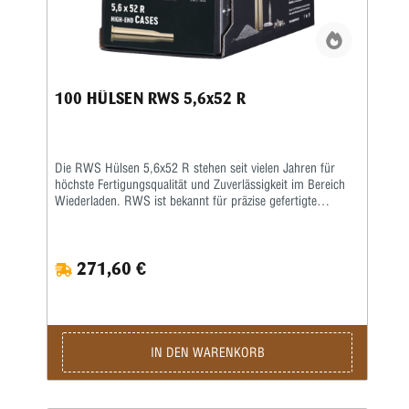
100 HÜLSEN RWS 5,6x52 R
Die RWS Hülsen 5,6x52 R stehen seit vielen Jahren für
höchste Fertigungsqualität und Zuverlässigkeit im Bereich
Wiederladen. RWS ist bekannt für präzise gefertigte
Komponenten, die speziell auf konstante Leistung und lange
Lebensdauer ausgelegt sind. Gerade anspruchsvolle
Wiederlader schätzen die gleichmäßige Materialstärke, die
271,60 €
exakte Maßhaltigkeit und die hervorragende
Verarbeitungsqualität dieser Hülsen. Die RWS Hülsen
5,6x52 R werden aus hochwertigem Messing hergestellt
und durchlaufen strenge Qualitätskontrollen. Dadurch
entsteht eine besonders gleichmäßige Hülsengeometrie, die
eine zuverlässige Zündung sowie konstante
IN DEN WARENKORB
Schussleistungen ermöglicht. Gleichzeitig sorgt das robuste
Material dafür, dass die Hülsen mehrfach wiederverwendet
werden können – ein wichtiger Vorteil für Wiederlader, die