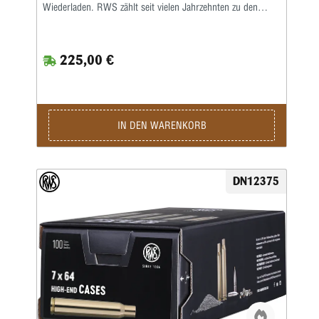
Wiederladen. RWS zählt seit vielen Jahrzehnten zu den
renommierten Herstellern von Wiederladekomponenten und
ist bekannt für konstant hohe Qualitätsstandards sowie
präzise gefertigte Produkte. Besonders Wiederlader, Jäger
225,00 €
und Sportschützen vertrauen auf die exakte Maßhaltigkeit
und die gleichmäßige Materialstruktur dieser hochwertigen
Messinghülsen. Gefertigt aus robustem und sorgfältig
ausgewähltem Messing bieten die RWS Hülsen 7mm Rem
Mag eine optimale Grundlage für präzise und zuverlässige
Laborierungen. Die präzise Hülsengeometrie sorgt für eine
IN DEN WARENKORB
sichere Zündung sowie gleichmäßige Gasdrücke, wodurch
eine konstante Schussleistung erreicht werden kann.
Gleichzeitig ermöglicht das stabile Material eine lange
Lebensdauer und eine mehrfache Nutzung der Hülsen beim
DN12375
Wiederladen. Die hochwertige Verarbeitung erleichtert das
Kalibrieren, Laden und Nachbearbeiten der RWS Hülsen
7mm Rem Mag deutlich. Dadurch eignen sich diese Hülsen
ideal für anspruchsvolle Wiederlader, die Wert auf konstante
Qualität und präzise Ergebnisse legen. Mit 100 RWS Hülsen
7mm Rem Mag erhalten Sie zuverlässige
Wiederladekomponenten, die eine hervorragende Basis für
leistungsstarke Munition im beliebten Kaliber 7mm
Remington Magnum bieten.