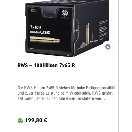
anschließende Laden der RWS Hülsen 7x64. Dadurch
eignen sich diese Hülsen besonders für anspruchsvolle
Wiederlader, die Wert auf konstante Qualität und präzise
Ergebnisse legen. Mit RWS 100 Hülsen 7x64 entscheiden
Sie sich für hochwertige Wiederladekomponenten, die eine
zuverlässige Basis für präzise Munition im bewährten
Kaliber 7x64 bieten.
RWS – 100Hülsen 7x65 R
Die RWS Hülsen 7x65 R stehen für hohe Fertigungsqualität
und zuverlässige Leistung beim Wiederladen. RWS gehört
seit vielen Jahren zu den führenden Herstellern von
Wiederladekomponenten und überzeugt durch präzise
Produktion sowie strenge Qualitätsstandards. Besonders
Wiederlader, Jäger und Sportschützen schätzen die exakte
199,80 €
Maßhaltigkeit und die gleichmäßige Materialstruktur dieser
hochwertigen Messinghülsen. Hergestellt aus sorgfältig
ausgewähltem Messing bieten die RWS Hülsen 7x65 R eine