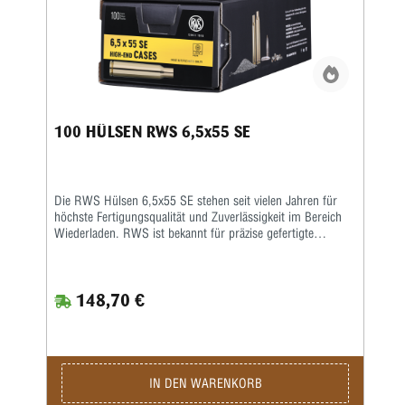
Wert auf gleichbleibende Qualität und präzise
Wiederladeergebnisse legt, trifft mit 100 RWS Hülsen 6,5
Creedmoor eine zuverlässige Wahl für hochwertige Munition
im Kaliber 6,5 Creedmoor.
100 HÜLSEN RWS 6,5x55 SE
Die RWS Hülsen 6,5x55 SE stehen seit vielen Jahren für
höchste Fertigungsqualität und Zuverlässigkeit im Bereich
Wiederladen. RWS ist bekannt für präzise gefertigte
Komponenten, die speziell auf konstante Leistung und lange
Lebensdauer ausgelegt sind. Besonders anspruchsvolle
Wiederlader schätzen die gleichmäßige Materialstärke, die
148,70 €
exakte Maßhaltigkeit und die hochwertige Verarbeitung
dieser Hülsen. Die RWS Hülsen 6,5x55 SE werden aus
hochwertigem Messing gefertigt und unterliegen während
der Produktion strengen Qualitätskontrollen. Dadurch
entsteht eine besonders gleichmäßige Hülsengeometrie, die
eine zuverlässige Zündung sowie konstante
IN DEN WARENKORB
Schussleistungen ermöglicht. Gleichzeitig sorgt das robuste