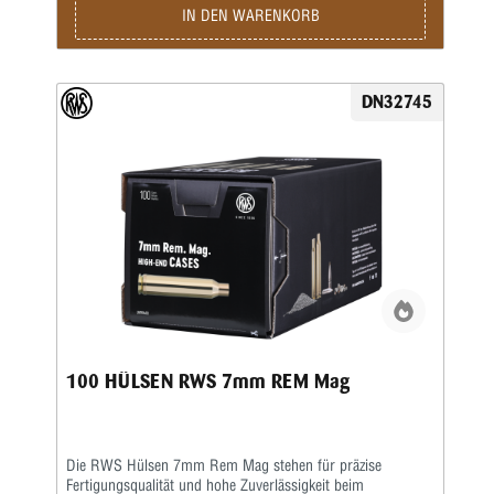
Hülsengeometrie sorgt für eine sichere Zündung sowie
IN DEN WARENKORB
gleichmäßige Gasdrücke, was sich positiv auf die
Schussleistung und Wiederholgenauigkeit auswirkt.
Gleichzeitig gewährleistet das robuste Material eine lange
Lebensdauer und ermöglicht eine mehrfache
DN32745
Wiederverwendung beim Wiederladen. Dank der sauberen
Verarbeitung lassen sich die RWS Hülsen 6,5x68 besonders
komfortabel kalibrieren, laden und weiterverarbeiten.
Dadurch eignen sie sich ideal für anspruchsvolle
Wiederlader, die Wert auf gleichbleibende Qualität und
präzise Ergebnisse legen. Wer hochwertige Komponenten
für seine Munition sucht, trifft mit RWS Hülsen 6,5x68 eine
zuverlässige Wahl für präzises Wiederladen im
leistungsstarken Kaliber 6,5x68.
100 HÜLSEN RWS 7mm REM Mag
Die RWS Hülsen 7mm Rem Mag stehen für präzise
Fertigungsqualität und hohe Zuverlässigkeit beim