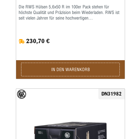
Die RWS Hülsen 5,6x50 R im 100er Pack stehen für
höchste Qualität und Präzision beim Wiederladen. RWS ist
seit vielen Jahren für seine hochwertigen
Wiederladekomponenten bekannt und überzeugt durch
präzise Fertigungsprozesse sowie strenge
Qualitätskontrollen. Gefertigt aus hochwertigem Messing
230,70 €
bieten die RWS Hülsen 5,6x50 R eine besonders
gleichmäßige Materialstärke und exakte Maßhaltigkeit. Diese
Eigenschaften sorgen für eine zuverlässige Zündung,
konstante Gasdrücke und eine gleichbleibend präzise
Schussleistung. Gerade Jäger und Wiederlader schätzen
diese gleichbleibende Qualität bei der Herstellung eigener
IN DEN WARENKORB
Patronen im Kaliber 5,6x50 R. Dank der robusten
Materialstruktur und der sorgfältigen Verarbeitung lassen
sich die Hülsen mehrfach wiederladen. Dadurch sind die
RWS Hülsen 5,6x50 R nicht nur präzise, sondern auch
DN31982
besonders wirtschaftlich für regelmäßige Wiederlader. Die
Packung mit 100 Stück RWS Hülsen 5,6x50 R eignet sich
ideal für Wiederlader, die Wert auf zuverlässige
Komponenten, lange Haltbarkeit und konstante Präzision
legen. Mit diesen hochwertigen RWS Hülsen holen Sie das
maximale Leistungspotenzial aus Ihrer 5,6x50-R-
Laborierung heraus.