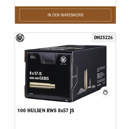
hervorragende Grundlage für präzise und zuverlässige
Laborierungen. Die gleichmäßige Hülsengeometrie sorgt für
eine sichere Zündung sowie konstante Gasdrücke, wodurch
IN DEN WARENKORB
gleichbleibende Schussleistungen erzielt werden können.
Gleichzeitig überzeugt das robuste Material durch seine
Langlebigkeit und ermöglicht eine mehrfache
Wiederverwendung beim Wiederladen. Dank der sauberen
DN25226
Verarbeitung lassen sich die RWS Hülsen 7x65 R
besonders komfortabel kalibrieren, laden und
weiterverarbeiten. Dadurch sind sie ideal für anspruchsvolle
Wiederlader geeignet, die Wert auf gleichbleibende Qualität
und präzise Ergebnisse legen. Mit 100 RWS Hülsen 7x65 R
entscheiden Sie sich für hochwertige
Wiederladekomponenten, die eine zuverlässige Basis für
präzise Munition im beliebten Jagdkaliber 7x65 R bieten.
100 HÜLSEN RWS 8x57 JS