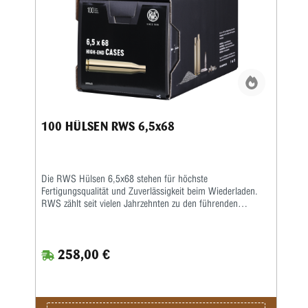
anspruchsvolle Wiederlader, die Wert auf gleichbleibende
Qualität und präzise Ergebnisse legen. Wer hochwertige
Komponenten für seine Munition sucht, trifft mit RWS
Hülsen 6,5x57 R eine zuverlässige Wahl für präzises
Wiederladen im beliebten Jagdkaliber 6,5x57 R.
100 HÜLSEN RWS 6,5x68
Die RWS Hülsen 6,5x68 stehen für höchste
Fertigungsqualität und Zuverlässigkeit beim Wiederladen.
RWS zählt seit vielen Jahrzehnten zu den führenden
Herstellern von Wiederladekomponenten und überzeugt
durch präzise gefertigte Produkte sowie strenge
Qualitätsstandards. Besonders Wiederlader, Jäger und
258,00 €
Sportschützen schätzen die gleichmäßige Materialstärke und
die exakte Maßhaltigkeit dieser hochwertigen Hülsen.
Gefertigt aus sorgfältig ausgewähltem Messing bieten die
RWS Hülsen 6,5x68 eine hervorragende Grundlage für
präzise und zuverlässige Laborierungen. Die präzise