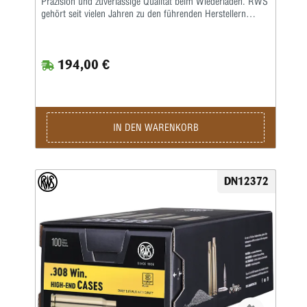
Präzision und zuverlässige Qualität beim Wiederladen. RWS
gehört seit vielen Jahren zu den führenden Herstellern
hochwertiger Wiederladekomponenten und überzeugt durch
präzise Fertigung sowie strenge Qualitätskontrollen.
Besonders Wiederlader, Jäger und Sportschützen schätzen
194,00 €
die exakte Maßhaltigkeit und die gleichmäßige
Materialstruktur dieser hochwertigen Messinghülsen.
Gefertigt aus robustem und sorgfältig ausgewähltem
Messing bieten die RWS Hülsen .300 Win Mag eine ideale
Grundlage für präzise und leistungsstarke Laborierungen.
Die gleichmäßige Hülsengeometrie sorgt für eine
IN DEN WARENKORB
zuverlässige Zündung und konstante Gasdrücke, wodurch
eine gleichbleibende Schussleistung erreicht werden kann.
Gleichzeitig gewährleistet das widerstandsfähige Material
eine lange Lebensdauer und ermöglicht eine mehrfache
DN12372
Wiederverwendung beim Wiederladen. Die hochwertige
Verarbeitung erleichtert das Kalibrieren, Laden und
Nachbearbeiten der RWS Hülsen .300 Win Mag deutlich.
Dadurch eignen sich diese Hülsen besonders für
anspruchsvolle Wiederlader, die Wert auf konstante Qualität
und präzise Ergebnisse legen. Mit 100 RWS Hülsen .300
Win Mag entscheiden Sie sich für hochwertige
Wiederladekomponenten, die eine zuverlässige Basis für
präzise Munition im leistungsstarken Kaliber .300
Winchester Magnum bieten.