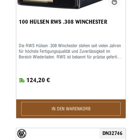
100 HÜLSEN RWS .308 WINCHESTER
Die RWS Hülsen .308 Winchester stehen seit vielen Jahren
für höchste Fertigungsqualität und Zuverlässigkeit im
Bereich Wiederladen. RWS ist bekannt für präzise gefertigte
Komponenten, die speziell auf konstante Leistung und lange
Lebensdauer ausgelegt sind. Gerade anspruchsvolle
Wiederlader schätzen die gleichmäßige Materialstärke, die
124,20 €
exakte Maßhaltigkeit und die hervorragende
Verarbeitungsqualität dieser Hülsen. Die RWS Hülsen .308
Winchester werden aus hochwertigem Messing hergestellt
und durchlaufen strenge Qualitätskontrollen. Dadurch
entsteht eine besonders gleichmäßige Hülsengeometrie, die
eine zuverlässige Zündung sowie konstante
IN DEN WARENKORB
Schussleistungen ermöglicht. Gleichzeitig sorgt das robuste
Material dafür, dass die Hülsen mehrfach wiederverwendet
werden können – ein wichtiger Vorteil für Wiederlader, die
Wert auf Wirtschaftlichkeit und Präzision legen. Durch die
DN32746
präzise Fertigung eignen sich diese Hülsen ideal für Jäger,