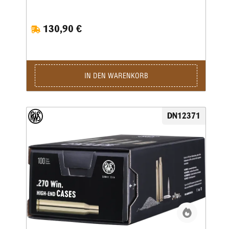
Herstellern hochwertiger Wiederladekomponenten und steht
für präzise gefertigte Produkte sowie konsequente
Qualitätskontrollen. Besonders Wiederlader, Jäger und
130,90 €
Sportschützen schätzen die gleichmäßige Materialstruktur
und die exakte Maßhaltigkeit dieser Messinghülsen.
Hergestellt aus hochwertigem Messing bieten die RWS
Hülsen .243 Win eine ideale Grundlage für präzise und
zuverlässige Laborierungen. Die gleichmäßige
Hülsengeometrie sorgt für eine sichere Zündung und
IN DEN WARENKORB
konstante Gasdrücke, was sich positiv auf Präzision und
Wiederholgenauigkeit auswirkt. Gleichzeitig ermöglicht das
robuste Material eine lange Lebensdauer und eine
mehrfache Nutzung beim Wiederladen. Die sorgfältige
DN12371
Verarbeitung erleichtert das Kalibrieren, Laden und
Weiterverarbeiten der RWS Hülsen .243 Win deutlich.
Dadurch eignen sich diese Hülsen besonders für
anspruchsvolle Wiederlader, die Wert auf gleichbleibende
Qualität und zuverlässige Ergebnisse legen. Mit RWS
Hülsen .243 Win entscheiden Sie sich für hochwertige
Wiederladekomponenten, die eine solide Basis für präzise
Munition im bewährten Kaliber .243 Winchester bieten.