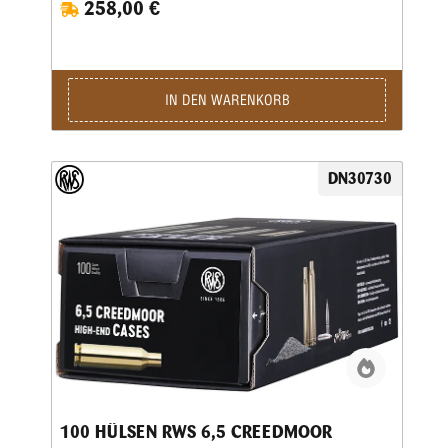
258,00 €
exakte Maßhaltigkeit und die hervorragende
Verarbeitungsqualität dieser Hülsen. Die RWS Hülsen
5,6x57 werden aus hochwertigem Messing gefertigt und
unterliegen strengen Qualitätskontrollen während der
gesamten Produktion. Dadurch entsteht eine besonders
gleichmäßige Hülsengeometrie, die eine zuverlässige
IN DEN WARENKORB
Zündung sowie konstante Schussleistungen ermöglicht.
Gleichzeitig sorgt das robuste Material dafür, dass die
Hülsen mehrfach wiederverwendet werden können – ein
wichtiger Vorteil für Wiederlader, die Wert auf Präzision
DN30730
und Wirtschaftlichkeit legen. Dank der präzisen Fertigung
eignen sich diese Hülsen hervorragend für Jäger,
Sportschützen und Wiederlader, die das volle Potential der
Patrone ausschöpfen möchten. Die saubere Verarbeitung
erleichtert zudem das Kalibrieren, Laden und
Nachbearbeiten der Hülsen. Wer Wert auf gleichbleibende
Qualität und präzise Wiederladeergebnisse legt, trifft mit
100 RWS Hülsen 5,6x57 eine zuverlässige Wahl für
hochwertige Munition im Kaliber 5,6x57.
100 HÜLSEN RWS 6,5 CREEDMOOR