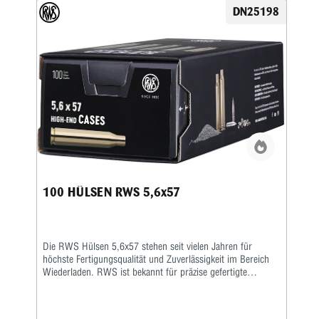
Wert auf Wirtschaftlichkeit und Präzision legen. Durch die
DN25198
präzise Fertigung eignen sich diese Hülsen ideal für Jäger,
Sportschützen und Wiederlader, die das volle Potential der
Patrone ausschöpfen möchten. Die saubere Verarbeitung
erleichtert zudem das Kalibrieren, Laden und
Nachbearbeiten der Hülsen. Wer Wert auf gleichbleibende
Qualität und präzise Wiederladeergebnisse legt, trifft mit
100 RWS Hülsen 5,6x52 R eine zuverlässige Wahl für
hochwertige Munition im Kaliber 5,6x52 R.
100 HÜLSEN RWS 5,6x57
Die RWS Hülsen 5,6x57 stehen seit vielen Jahren für
höchste Fertigungsqualität und Zuverlässigkeit im Bereich
Wiederladen. RWS ist bekannt für präzise gefertigte
Komponenten, die speziell auf konstante Leistung und lange
Lebensdauer ausgelegt sind. Gerade anspruchsvolle
Wiederlader schätzen die gleichmäßige Materialstärke, die