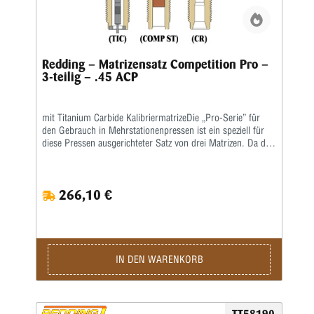
Redding – Matrizensatz Competition Pro –
3-teilig – .45 ACP
mit Titanium Carbide KalibriermatrizeDie „Pro-Serie” für
den Gebrauch in Mehrstationenpressen ist ein speziell für
diese Pressen ausgerichteter Satz von drei Matrizen. Da die
gebräuchlichsten Mehrstationenpressen keine
Aufweitematrizen benutzen, ist diese Matrize nicht in den
„Pro-Serie”-Matrizensätzen enthalten. Als Setzmatrize ist die
266,10 €
hervorragende Redding-Titaniumkarbidmatrize enthalten,
die komplett mit Ausstoßer geliefert wird. Die richtige
Bördelung erhält man, wenn man den Crimpvorgang vom
Geschosssetzen trennt. Deshalb ist die Geschosssetzmatrize
in der „Pro-Serie” nur für das Setzen des Geschosses, nicht
für das anschließende Crimpen, ausgelegt. Für das Bördeln
IN DEN WARENKORB
wiederum enthält der Matrizensatz die Redding-
Profilcrimpmatrize (P) oder Taper Crimp-Matrizen (T).