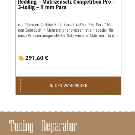
Redding – Matrizensatz Competition Pro –
3-teilig – 9 mm Para
mit Titanium Carbide KalibriermatrizeDie „Pro-Serie” für
den Gebrauch in Mehrstationenpressen ist ein speziell für
diese Pressen ausgerichteter Satz von drei Matrizen. Da die
gebräuchlichsten Mehrstationenpressen keine
Aufweitematrizen benutzen, ist diese Matrize nicht in den
„Pro-Serie”-Matrizensätzen enthalten. Als Setzmatrize ist die
291,60 €
hervorragende Redding-Titaniumkarbidmatrize enthalten,
die komplett mit Ausstoßer geliefert wird. Die richtige
Bördelung erhält man, wenn man den Crimpvorgang vom
Geschosssetzen trennt. Deshalb ist die Geschosssetzmatrize
in der „Pro-Serie” nur für das Setzen des Geschosses, nicht
für das anschließende Crimpen, ausgelegt. Für das Bördeln
IN DEN WARENKORB
wiederum enthält der Matrizensatz die Redding-
Profilcrimpmatrize (P) oder Taper Crimp-Matrizen (T).
Tuning – Reparatur