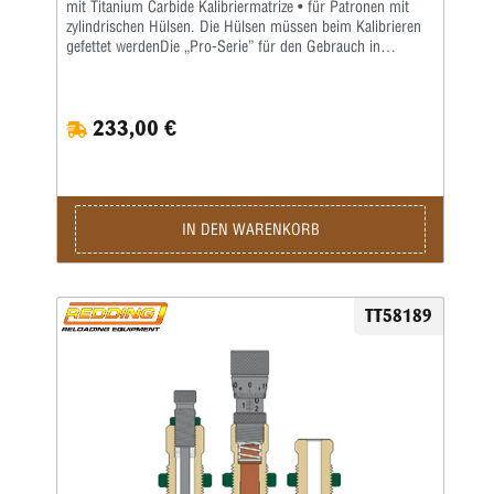
mit Titanium Carbide Kalibriermatrize • für Patronen mit
zylindrischen Hülsen. Die Hülsen müssen beim Kalibrieren
gefettet werdenDie „Pro-Serie” für den Gebrauch in
Mehrstationenpressen ist ein speziell für diese Pressen
ausgerichteter Satz von drei Matrizen. Da die
gebräuchlichsten Mehrstationenpressen keine
233,00 €
Aufweitematrizen benutzen, ist diese Matrize nicht in den
„Pro-Serie”-Matrizensätzen enthalten. Als Setzmatrize ist die
hervorragende Redding-Titaniumkarbidmatrize enthalten,
die komplett mit Ausstoßer geliefert wird. Die richtige
Bördelung erhält man, wenn man den Crimpvorgang vom
Geschosssetzen trennt. Deshalb ist die Geschosssetzmatrize
IN DEN WARENKORB
in der „Pro-Serie” nur für das Setzen des Geschosses, nicht
für das anschließende Crimpen, ausgelegt. Für das Bördeln
wiederum enthält der Matrizensatz die Redding-
Profilcrimpmatrize (P) oder Taper Crimp-Matrizen (T).
TT58189