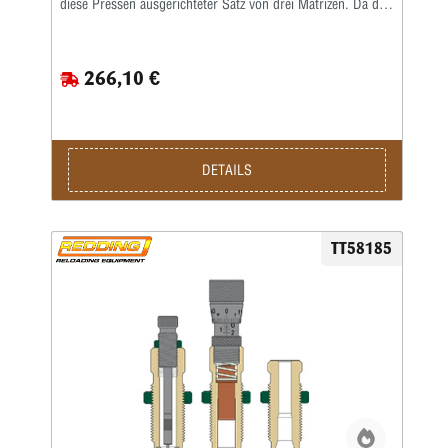
diese Pressen ausgerichteter Satz von drei Matrizen. Da die
gebräuchlichsten Mehrstationenpressen keine
Aufweitematrizen benutzen, ist diese Matrize nicht in den
„Pro-Serie”-Matrizensätzen enthalten. Als Setzmatrize ist die
266,10 €
hervorragende Redding-Titaniumkarbidmatrize enthalten,
die komplett mit Ausstoßer geliefert wird. Die richtige
Bördelung erhält man, wenn man den Crimpvorgang vom
Geschosssetzen trennt. Deshalb ist die Geschosssetzmatrize
in der „Pro-Serie” nur für das Setzen des Geschosses, nicht
für das anschließende Crimpen, ausgelegt. Für das Bördeln
DETAILS
wiederum enthält der Matrizensatz die Redding-
Profilcrimpmatrize (P) oder Taper Crimp-Matrizen (T).
TT58185