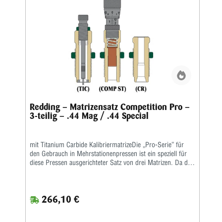
Redding – Matrizensatz Competition Pro –
3-teilig – .44 Mag / .44 Special
mit Titanium Carbide KalibriermatrizeDie „Pro-Serie” für
den Gebrauch in Mehrstationenpressen ist ein speziell für
diese Pressen ausgerichteter Satz von drei Matrizen. Da die
gebräuchlichsten Mehrstationenpressen keine
Aufweitematrizen benutzen, ist diese Matrize nicht in den
„Pro-Serie”-Matrizensätzen enthalten. Als Setzmatrize ist die
266,10 €
hervorragende Redding-Titaniumkarbidmatrize enthalten,
die komplett mit Ausstoßer geliefert wird. Die richtige
Bördelung erhält man, wenn man den Crimpvorgang vom