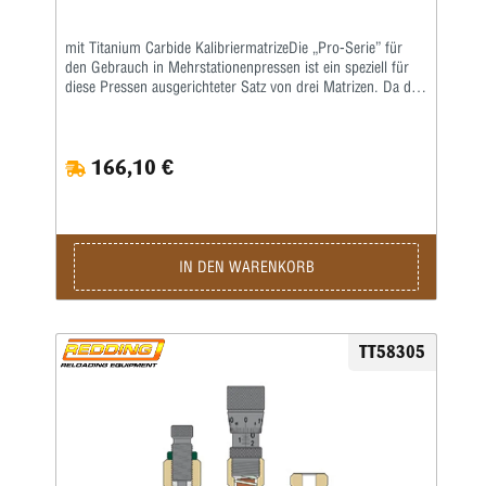
mit Titanium Carbide KalibriermatrizeDie „Pro-Serie” für
den Gebrauch in Mehrstationenpressen ist ein speziell für
diese Pressen ausgerichteter Satz von drei Matrizen. Da die
gebräuchlichsten Mehrstationenpressen keine
Aufweitematrizen benutzen, ist diese Matrize nicht in den
„Pro-Serie”-Matrizensätzen enthalten. Als Setzmatrize ist die
166,10 €
hervorragende Redding-Titaniumkarbidmatrize enthalten,
die komplett mit Ausstoßer geliefert wird. Die richtige
Bördelung erhält man, wenn man den Crimpvorgang vom
Geschosssetzen trennt. Deshalb ist die Geschosssetzmatrize
in der „Pro-Serie” nur für das Setzen des Geschosses, nicht
für das anschließende Crimpen, ausgelegt. Für das Bördeln
IN DEN WARENKORB
wiederum enthält der Matrizensatz die Redding-
Profilcrimpmatrize (P) oder Taper Crimp-Matrizen (T).
TT58305