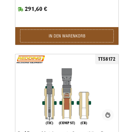
„Pro-Serie”-Matrizensätzen enthalten. Als Setzmatrize ist die
291,60 €
hervorragende Redding-Titaniumkarbidmatrize enthalten,
die komplett mit Ausstoßer geliefert wird. Die richtige
Bördelung erhält man, wenn man den Crimpvorgang vom
Geschosssetzen trennt. Deshalb ist die Geschosssetzmatrize
in der „Pro-Serie” nur für das Setzen des Geschosses, nicht
für das anschließende Crimpen, ausgelegt. Für das Bördeln
IN DEN WARENKORB
wiederum enthält der Matrizensatz die Redding-
Profilcrimpmatrize (P) oder Taper Crimp-Matrizen (T).
TT58172