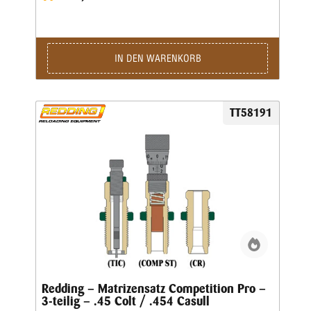
die komplett mit Ausstoßer geliefert wird. Die richtige
Bördelung erhält man, wenn man den Crimpvorgang vom
Geschosssetzen trennt. Deshalb ist die Geschosssetzmatrize
in der „Pro-Serie” nur für das Setzen des Geschosses, nicht
für das anschließende Crimpen, ausgelegt. Für das Bördeln
IN DEN WARENKORB
wiederum enthält der Matrizensatz die Redding-
Profilcrimpmatrize (P) oder Taper Crimp-Matrizen (T).
TT58191
Redding – Matrizensatz Competition Pro –
3-teilig – .45 Colt / .454 Casull