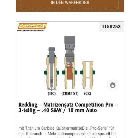
für das anschließende Crimpen, ausgelegt. Für das Bördeln
IN DEN WARENKORB
wiederum enthält der Matrizensatz die Redding-
Profilcrimpmatrize (P) oder Taper Crimp-Matrizen (T).
TT58253
Redding – Matrizensatz Competition Pro –
3-teilig – .40 S&W / 10 mm Auto
mit Titanium Carbide KalibriermatrizeDie „Pro-Serie” für
den Gebrauch in Mehrstationenpressen ist ein speziell für