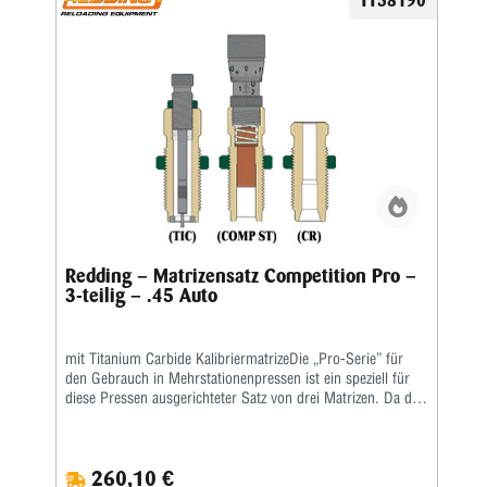
TT58190
Redding – Matrizensatz Competition Pro –
3-teilig – .45 Auto
mit Titanium Carbide KalibriermatrizeDie „Pro-Serie” für
den Gebrauch in Mehrstationenpressen ist ein speziell für
diese Pressen ausgerichteter Satz von drei Matrizen. Da die
gebräuchlichsten Mehrstationenpressen keine
Aufweitematrizen benutzen, ist diese Matrize nicht in den
„Pro-Serie”-Matrizensätzen enthalten. Als Setzmatrize ist die
260,10 €
hervorragende Redding-Titaniumkarbidmatrize enthalten,