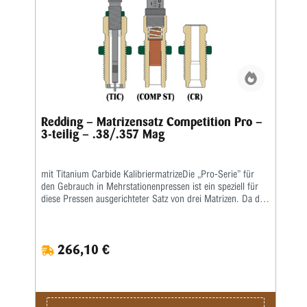
Redding – Matrizensatz Competition Pro –
3-teilig – .38/.357 Mag
mit Titanium Carbide KalibriermatrizeDie „Pro-Serie” für
den Gebrauch in Mehrstationenpressen ist ein speziell für
diese Pressen ausgerichteter Satz von drei Matrizen. Da die
gebräuchlichsten Mehrstationenpressen keine
Aufweitematrizen benutzen, ist diese Matrize nicht in den
„Pro-Serie”-Matrizensätzen enthalten. Als Setzmatrize ist die
266,10 €
hervorragende Redding-Titaniumkarbidmatrize enthalten,
die komplett mit Ausstoßer geliefert wird. Die richtige
Bördelung erhält man, wenn man den Crimpvorgang vom
Geschosssetzen trennt. Deshalb ist die Geschosssetzmatrize
in der „Pro-Serie” nur für das Setzen des Geschosses, nicht