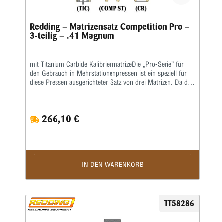
Redding – Matrizensatz Competition Pro –
3-teilig – .41 Magnum
mit Titanium Carbide KalibriermatrizeDie „Pro-Serie” für
den Gebrauch in Mehrstationenpressen ist ein speziell für
diese Pressen ausgerichteter Satz von drei Matrizen. Da die
gebräuchlichsten Mehrstationenpressen keine
Aufweitematrizen benutzen, ist diese Matrize nicht in den
„Pro-Serie”-Matrizensätzen enthalten. Als Setzmatrize ist die
266,10 €
hervorragende Redding-Titaniumkarbidmatrize enthalten,
die komplett mit Ausstoßer geliefert wird. Die richtige
Bördelung erhält man, wenn man den Crimpvorgang vom
Geschosssetzen trennt. Deshalb ist die Geschosssetzmatrize
in der „Pro-Serie” nur für das Setzen des Geschosses, nicht
für das anschließende Crimpen, ausgelegt. Für das Bördeln
IN DEN WARENKORB
wiederum enthält der Matrizensatz die Redding-
Profilcrimpmatrize (P) oder Taper Crimp-Matrizen (T).
TT58286