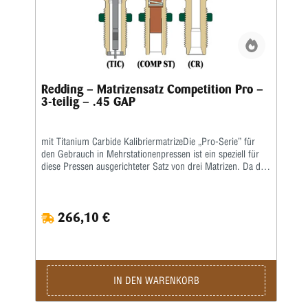
Redding – Matrizensatz Competition Pro –
3-teilig – .45 GAP
mit Titanium Carbide KalibriermatrizeDie „Pro-Serie” für
den Gebrauch in Mehrstationenpressen ist ein speziell für
diese Pressen ausgerichteter Satz von drei Matrizen. Da die
gebräuchlichsten Mehrstationenpressen keine
Aufweitematrizen benutzen, ist diese Matrize nicht in den
„Pro-Serie”-Matrizensätzen enthalten. Als Setzmatrize ist die
266,10 €
hervorragende Redding-Titaniumkarbidmatrize enthalten,
die komplett mit Ausstoßer geliefert wird. Die richtige
Bördelung erhält man, wenn man den Crimpvorgang vom
Geschosssetzen trennt. Deshalb ist die Geschosssetzmatrize
in der „Pro-Serie” nur für das Setzen des Geschosses, nicht
für das anschließende Crimpen, ausgelegt. Für das Bördeln
IN DEN WARENKORB
wiederum enthält der Matrizensatz die Redding-
Profilcrimpmatrize (P) oder Taper Crimp-Matrizen (T).