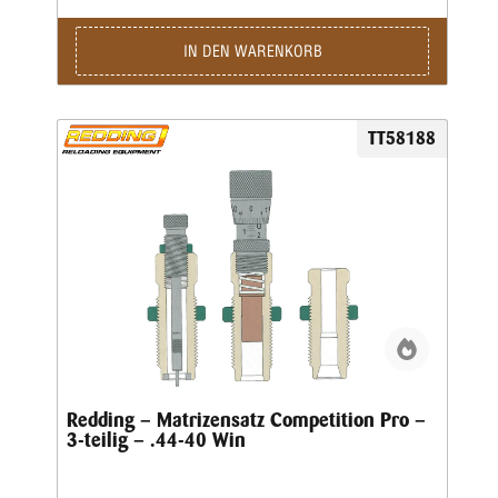
Geschosssetzen trennt. Deshalb ist die Geschosssetzmatrize
in der „Pro-Serie” nur für das Setzen des Geschosses, nicht
für das anschließende Crimpen, ausgelegt. Für das Bördeln
IN DEN WARENKORB
wiederum enthält der Matrizensatz die Redding-
Profilcrimpmatrize (P) oder Taper Crimp-Matrizen (T).
TT58188
Redding – Matrizensatz Competition Pro –
3-teilig – .44-40 Win