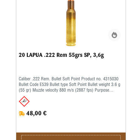
20 LAPUA .222 Rem 55grs SP, 3,6g
Caliber .222 Rem. Bullet Soft Point Product no. 4315030
Bullet Code E539 Bullet type Soft Point Bullet weight 3.6 g
(55 gr) Muzzle velocity 880 m/s (2887 fps) Purpose
Hunting, Target Twist rate 1-14'' BC G1 0.185 BC G7 –
48,00 €