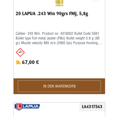
20 LAPUA .243 Win 90grs FMJ, 5,8g
Caliber .243 Win. Product no. 4316052 Bullet Code S561
Bullet type Full metal Jacket (FMJ) Bullet weight 5.8 g (90
gr) Muzzle velocity 885 m/s (2905 fps) Purpose Hunting,
Target Twist rate -, 1-10'' BC G1 – BC G7 –
67,00 €
IN DEN WARENKORB
LA4317563