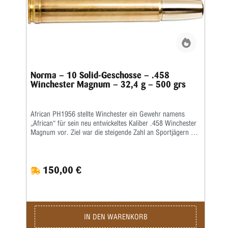
Norma – 10 Solid-Geschosse – .458
Winchester Magnum – 32,4 g – 500 grs
African PH1956 stellte Winchester ein Gewehr namens
„African“ für sein neu entwickeltes Kaliber .458 Winchester
Magnum vor. Ziel war die steigende Zahl an Sportjägern aus
den USA, die auf Safari nach Afrika gingen, um Großwild zu
jagen. Sie versuchten klugerweise, die Leistung des alten
und bewährten .450 Nitro Express zu duplizieren, indem sie
150,00 €
den Geschossdurchmesser von .458 Zoll beibehielten und
eine Mündungsgeschwindigkeit von denselben 2150 fps
anstrebten, die das .450 NE so erfolgreich gemacht hatten.
Die Konstrukteure bei Winchester nutzten jedoch die
Tatsache, dass ein Repetiergewehr einem viel höheren
Arbeitsdruck standhalten kann als ein Doppelgewehr. Die
IN DEN WARENKORB
Erfahrung hat gezeigt, dass es bei der Jagd auf die größten