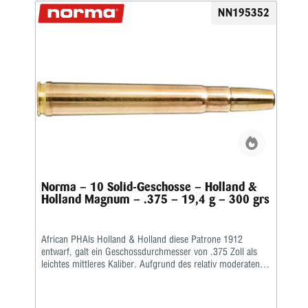
NN195352
Norma – 10 Solid-Geschosse – Holland &
Holland Magnum – .375 – 19,4 g – 300 grs
African PHAls Holland & Holland diese Patrone 1912
entwarf, galt ein Geschossdurchmesser von .375 Zoll als
leichtes mittleres Kaliber. Aufgrund des relativ moderaten
Rückstoßes und des modernen Geschossdesigns wurde sie
jedoch bald zur beliebtesten Allroundpatrone für die
afrikanische Jagd und ist dies bis heute geblieben. Aufgrund