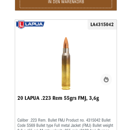
IN DEN WARENKORB
LA4315042
20 LAPUA .223 Rem 55grs FMJ, 3,6g
Caliber .223 Rem. Bullet FMJ Product no. 4315042 Bullet
Code S569 Bullet type Full metal Jacket (FMJ) Bullet weight