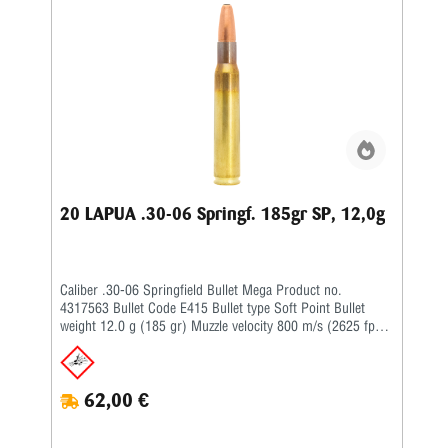
20 LAPUA .30-06 Springf. 185gr SP, 12,0g
Caliber .30-06 Springfield Bullet Mega Product no.
4317563 Bullet Code E415 Bullet type Soft Point Bullet
weight 12.0 g (185 gr) Muzzle velocity 800 m/s (2625 fps)
Purpose Hunting Twist rate 1-12'' BC G1 0.319 BC G7 –
62,00 €