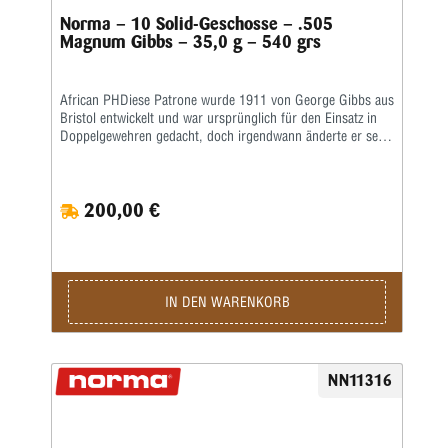
Norma – 10 Solid-Geschosse – .505
Magnum Gibbs – 35,0 g – 540 grs
African PHDiese Patrone wurde 1911 von George Gibbs aus
Bristol entwickelt und war ursprünglich für den Einsatz in
Doppelgewehren gedacht, doch irgendwann änderte er seine
Meinung und machte daraus eine randlose Patrone für den
Einsatz in Magazingewehren, für die es einen florierenden
Markt gab. Die .505 Gibbs ist eine hochspezialisierte
200,00 €
Patrone, die als Elefantenstopper für Jäger gedacht ist, die
für diesen Zweck ein Magazingewehr bevorzugen. Sie ist
eine der alten englischen Großkaliberpatronen, deren Ruf
weit über ihren tatsächlichen Einsatz hinausgeht. Sie wurde
durch Ernest Hemingway in seiner Kurzgeschichte „Das
kurze glückliche Leben des Francis Macomber“ berühmt,
IN DEN WARENKORB
und auch der berühmte John A. Hunter bevorzugte eine
.505 für die Elefantenjagd.Tatsächlich wurde das erste
Gewehr dieses Kalibers 1914 von der Firma Gibbs
fertiggestellt, und der Erste Weltkrieg verzögerte die
NN11316
Produktion weiterer Gewehre bis 1919. Dementsprechend
erreichte sie die afrikanischen Wildgebiete erst ganz am
Ende der professionellen Elefantenjagd und wurde nie weit
verbreitet.Es ist nicht nur genauso leistungsstark wie sein