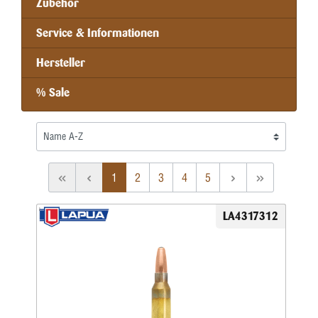
Zubehör
Service & Informationen
Hersteller
% Sale
1
2
3
4
5
LA4317312