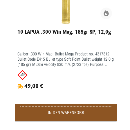
10 LAPUA .300 Win Mag. 185gr SP, 12,0g
Caliber .300 Win Mag. Bullet Mega Product no. 4317312
Bullet Code E415 Bullet type Soft Point Bullet weight 12.0 g
(185 gr) Muzzle velocity 830 m/s (2723 fps) Purpose
Hunting Twist rate 1-12'' BC G1 0.319
49,00 €
IN DEN WARENKORB