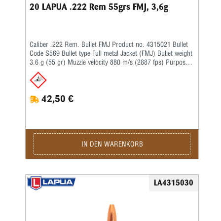
20 LAPUA .222 Rem 55grs FMJ, 3,6g
Caliber .222 Rem. Bullet FMJ Product no. 4315021 Bullet
Code S569 Bullet type Full metal Jacket (FMJ) Bullet weight
3.6 g (55 gr) Muzzle velocity 880 m/s (2887 fps) Purpose
Hunting, Target Twist rate 1-14'' BC G1 0.255 BC G7 –
42,50 €
IN DEN WARENKORB
LA4315030