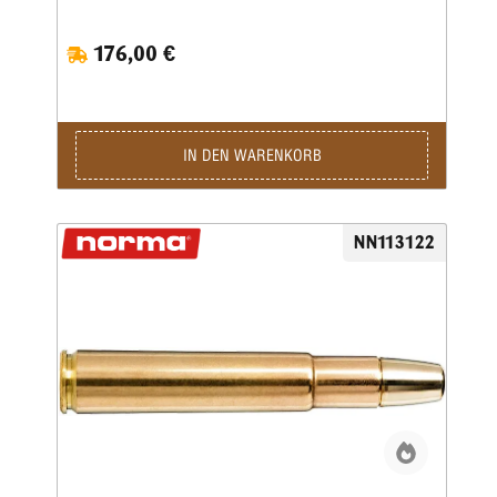
Großwildpatrone und für einen ungeübten Schützen wird die
Handhabung eine Herausforderung sein. Moderne
176,00 €
Fortschritte bei Pulver und Geschossen ermöglichen das
Abfeuern sehr schwerer Geschosse mit hervorragender
Ballistik.Kaliber: .500 Jeffery • Gewicht: 35,0 g • Grains:
540 • Ballistischer Koeffizient: G1 0,239 • Schnittdichte: 0,3
• Anwendung: Jagd
IN DEN WARENKORB
NN113122