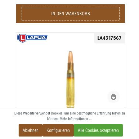
IN DEN WARENKORB
LA4317567
Diese Website verwendet Cookies, um eine bestmögliche Erfahrung bieten zu
20 LAPUA .30-06 Springf. 200gr SP, 13,0g
können.
Mehr Informationen ...
Ablehnen
Konfigurieren
Alle Cookies akzeptieren