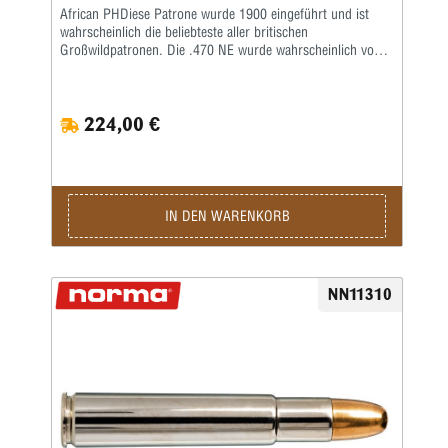
African PHDiese Patrone wurde 1900 eingeführt und ist
wahrscheinlich die beliebteste aller britischen
Großwildpatronen. Die .470 NE wurde wahrscheinlich von
der Waffenfirma Joseph Lang entwickelt. Im Gegensatz zu
den meisten seiner zeitgenössischen Waffenhersteller
entschied er sich, sie nicht zu einer proprietären Patrone zu
224,00 €
machen. Dementsprechend wurden Gewehre für die .470
NE von fast allen berühmten britischen Herstellern
gebaut.Die .470 NE hat eine hohe Tötungskraft für alles
afrikanische Wild. Sie hat den Ruf, eine bessere
Durchschlagskraft zu haben als die entsprechenden
Patronen, die das Kaliber .450 ersetzen sollten, das 1907
IN DEN WARENKORB
von den Briten in Indien und im Sudan verboten wurde, um
zu verhindern, dass Rebellen Munition für gestohlene
Militärwaffen erhielten. Wie fast alle britischen
Großwildpatronen trieb die .470 ein Geschoss von etwa 500
NN11310
Grains auf eine Mündungsgeschwindigkeit von etwa 2150
fps und erzeugte dadurch eine Mündungsenergie von etwa
5.000 ft. lbs.Nachdem Kynoch in den 1960er Jahren die
Produktion einstellte, wurde Munition für das Kaliber .470
knapp und alle dachten, dies sei das Ende der großen
Doppelgewehre.1989 begann Federal jedoch mit der
Produktion von Munition mit viel hochwertigeren
Geschossen als früher erhältlich. Seitdem sind ihnen
mehrere andere Unternehmen wie die wiederauferstandene