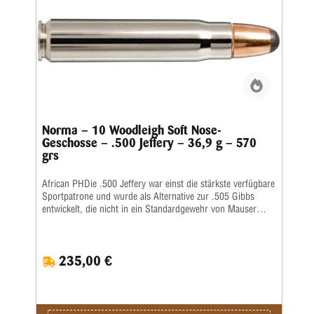
Cousin mit Rand, das .500 Nitro Express, sondern übertrifft
es sogar. In der europäischen Nomenklatur würde es 12,8 x
80 heißen. Ein 525-Grain-Geschoss mit 2300 fps erzeugt
einen enormen Rückstoß und Gewehre müssen
zwangsläufig schwer sein, um diesen auf ein erträgliches
Maß zu reduzieren.Kaliber: .505 Magnum Gibbs • Gewicht:
35,0 g • Grains: 540 • Ballistischer Koeffizient: G1 0,242 •
Schnittdichte: 0,302 • Anwendung: Jagd
Norma – 10 Woodleigh Soft Nose-
Geschosse – .500 Jeffery – 36,9 g – 570
grs
African PHDie .500 Jeffery war einst die stärkste verfügbare
Sportpatrone und wurde als Alternative zur .505 Gibbs
entwickelt, die nicht in ein Standardgewehr von Mauser
passte. Es handelt sich um eine reine afrikanische
Großwildpatrone und für einen ungeübten Schützen wird die
Handhabung eine Herausforderung sein. Moderne
235,00 €
Fortschritte bei Pulver und Geschossen ermöglichen das
Abfeuern sehr schwerer Geschosse mit hervorragender
Ballistik.Kaliber: .500 Jeffery • Gewicht: 36,9 g • Grains:
570 • Ballistischer Koeffizient: G1 0,368 • Schnittdichte:
0,313 • Anwendung: Jagd