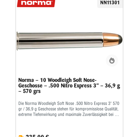
NN11301
Kalibers 1914 von der Firma Gibbs fertiggestellt, und der
Erste Weltkrieg verzögerte die Produktion weiterer Gewehre
bis 1919. Dementsprechend erreichte es die afrikanischen
Wildgebiete ganz am Ende der professionellen Elefantenjagd
und wurde nie weit verbreitet.Es ist nicht nur ebenbürtig,
sondern übertrifft die Leistung seines Cousins ​​​​mit Rand,
dem .500 Nitro Express. In der europäischen Nomenklatur
würde es 12,8x80 heißen. Eine 525-Grain-Kugel, die mit
2300 fps angetrieben wird, gibt einen gewaltigen Rückstoß
und Gewehre müssen notwendigerweise schwer sein, um
dies auf ein erträgliches Maß zu reduzieren.
Norma – 10 Woodleigh Soft Nose-
Geschosse – .500 Nitro Express 3“ – 36,9 g
– 570 grs
Die Norma Woodleigh Soft Nose .500 Nitro Express 3" 570
gr / 36,9 g Geschosse stehen für kompromisslose Qualität,
extreme Tiefenwirkung und maximale Zuverlässigkeit bei der
Jagd auf Großwild und gefährliches Wild. Entwickelt für
professionelle Jäger und anspruchsvolle Großwildjäger
bieten diese hochwertigen Geschosse eine kontrollierte
Expansion und enorme Durchschlagskraft – selbst unter