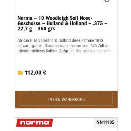
Norma – 10 Woodleigh Soft Nose-
Geschosse – Holland & Holland – .375 –
22,7 g – 350 grs
African PHAls Holland & Holland diese Patrone 1912
entwarf, galt ein Geschossdurchmesser von .375 Zoll als
leichtes mittleres Kaliber. Aufgrund des relativ moderaten
Rückstoßes und des modernen Geschossdesigns wurde sie
jedoch bald zur beliebtesten Allroundpatrone für die
afrikanische Jagd und ist dies bis heute geblieben. Aufgrund
112,00 €
der schmalen Schulter der Patrone entschieden sich die
Designer, direkt hinter dem Rand einen Gürtel einzubauen.
Dementsprechend erhielt die Patrone ursprünglich den
eindrucksvollen Titel: „Holland & Hollands .375 Belted
Rimless Magnum Express“.Die .375 war für den Einsatz in
Magnum-Systemen konzipiert, aber da diese vor dem
IN DEN WARENKORB
Zweiten Weltkrieg selten waren, entfernten viele englische
Büchsenmacher Metall vor der unteren Verriegelungslasche,
um das Magazin von Mauser-Systemen in Standardlänge
ausreichend zu vergrößern. Da beide Optionen kostspielig
NN11105
waren, wurde die Hülse bald als Grundlage für eine Reihe
von Wildcat- und kommerziellen „Short Magnum“-Patronen