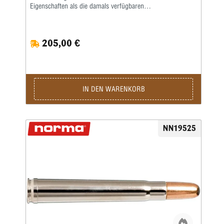
Eigenschaften als die damals verfügbaren
Alternativpatronen. Ein 500-g-Geschoss mit der
erforderlichen Geschwindigkeit und Energie für die Jagd auf
gefährliches Wild in Afrika abzufeuern, ist keine leichte
205,00 €
Aufgabe, wenn man innerhalb der sicheren Druckgrenzen
bleiben muss. Die .458 Lott erreichte dies, indem sie die
Hülse verlängerte und so auch Probleme mit zu
komprimierten Pulverladungen vermied, die einige der
Konkurrenzpatronen geplagt hatten.Kaliber: .458 Lott •
Gewicht: 35,6 g • Grains: 550 • Ballistischer Koeffizient: G1
IN DEN WARENKORB
0,34 • Schnittdichte: 0,375 • Anwendung: Jagd
NN19525