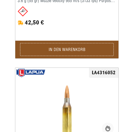
3.6 g (55 gr) Muzzle velocity 955 m/s (3133 fps) Purpose
Hunting, Tactical, Target Twist rate 1-14'' BC G1 0.255 BC
G7 –
42,50 €
IN DEN WARENKORB
LA4316052