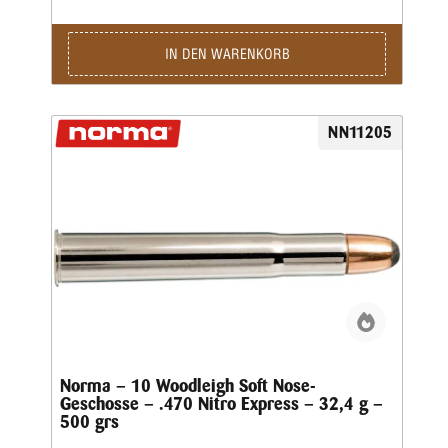
Fehlschuss kann verheerende Folgen haben. Die .450 Rigby
gilt daher als klassische Patrone, auf die man sich in jeder
Jagdsituation verlassen kann.Kaliber: .450 Rigby Rimless •
IN DEN WARENKORB
Gewicht: 35,6 g • Grains: 550 • Ballistischer Koeffizient: G1
0,34 • Schnittdichte: 0,375 • Anwendung: Jagd
NN11205
Norma – 10 Woodleigh Soft Nose-
Geschosse – .470 Nitro Express – 32,4 g –
500 grs