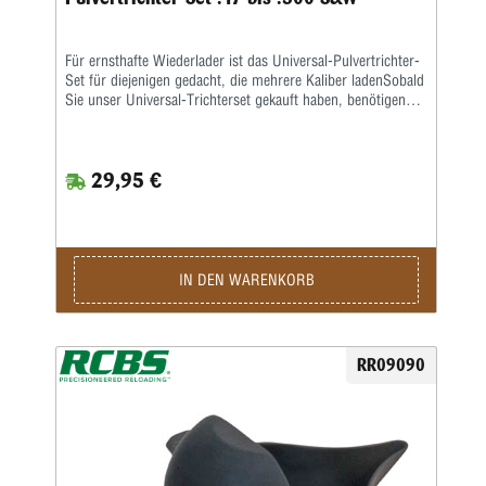
Für ernsthafte Wiederlader ist das Universal-Pulvertrichter-
Set für diejenigen gedacht, die mehrere Kaliber ladenSobald
Sie unser Universal-Trichterset gekauft haben, benötigen
Sie nie wieder einen Trichter. Das 7-teilige Set beinhaltet:
Kleiner Multikaliber-Pulvertrichter – .243 bis .45 •
Patentierter Adapto-Pulvertrichter – 4 Adapter und ein
29,95 €
Fallrohr werden an diesen Trichter angeschlossen • Adapter
1 = .17 bis .22 • Adapter 2 = .22 bis .29 • Adapter 3 = .30
bis .45 • Adapter 4 = .22 bis .50.Entwickelt für WSM,
WSSM und Rem Ultra Mags • 4" Fallrohr = Jeder weiß,
dass bestimmte Pulverarten ohne Fallrohr nicht richtig
geladen werden können = 0,22 bis 0,45 • Inklusive
IN DEN WARENKORB
Aufbewahrungsbox, damit Sie sie nicht verlieren, bevor Sie
sie brauchen.
RR09090