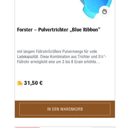
Forster – Pulvertrichter „Blue Ribbon”
mit langem FüllrohrGrößere Pulvermenge für volle
Ladekapazität. Diese Kombination aus Trichter und 5¼”-
Füllrohr ermöglicht eine um 3 bis 8 Grain erhöhte
Pulvermenge für Ihre Ladung, abhängig von der speziellen
Hülse, mit der Sie arbeiten.Das Fallmoment des Pulvers,
das durch das Füllrohr fällt, bewirkt ein besseres Verhältnis
31,50 €
von Volumen zu Gewicht, sodass die Ladung nicht
komprimiert werden muss.
IN DEN WARENKORB