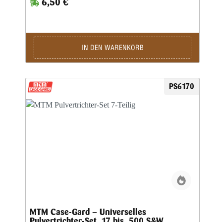
6,50 €
IN DEN WARENKORB
PS6170
MTM Case-Gard – Universelles
Pulvertrichter-Set .17 bis .500 S&W