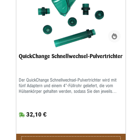
QuickChange Schnellwechsel-Pulvertrichter
Der QuickChange Schnellwechsel-Pulvertrichter wird mit
fünf Adaptern und einem 4”-Füllrohr geliefert, die vom
Hülsenkörper gehalten werden, sodass Sie den jeweils
optimalen Pulverfluss auswählen können.Das 4”-Füllrohr
hilft dabei, die komprimierte Pulverladung in die Patrone zu
füllen. Die Füllrohre können verbunden werden, sodass Sie
32,10 €
bei Bedarf die Fallhöhe vergrößern können.Wenn Sie die
Adapter abnehmen, können Sie das Pulver leicht und
schnell in den Originalbehälter zurückfüllen.