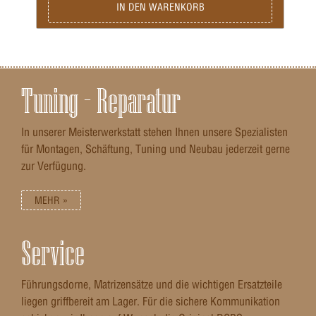
IN DEN WARENKORB
Tuning – Reparatur
In unserer Meisterwerkstatt stehen Ihnen unsere Spezialisten
für Montagen, Schäftung, Tuning und Neubau jederzeit gerne
zur Verfügung.
MEHR »
Service
Führungsdorne, Matrizensätze und die wichtigen Ersatzteile
liegen griffbereit am Lager. Für die sichere Kommunikation