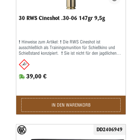
30 RWS Cineshot .30-06 147gr 9,5g
❗ Hinweise zum Artikel: ❗ Die RWS Cineshot ist
ausschließlich als Trainingsmunition für Schießkino und
Schießstand konzipiert. ❗ Sie ist nicht für den jagdlichen
Einsatz geeignet. Die RWS Cineshot .30-06 Springfield 9,5
g / 147 gr wurde speziell für das Training im Schießkino,
auf dem Schießstand und für regelmäßige Schießübungen
39,00 €
entwickelt. Sie ermöglicht Jägern und Sportschützen ein
realistisches Training mit ihrer gewohnten Büchse – bei
gleichzeitig geringerem Verschleiß und reduzierter Belastung
von Waffe und Schießanlage. Dank der gleichmäßigen
Laborierung, der speziell abgestimmten Geschossgeometrie
und der hochwertigen Fertigung bietet die RWS Cineshot
IN DEN WARENKORB
eine hervorragende Präzision sowie eine zuverlässige
Funktion auch in halbautomatischen Büchsen. Der
ausreichend hohe Gasdruck gewährleistet eine sichere
Zuführung und ein störungsfreies Repetieren.Die RWS
DD2406949
Cineshot wurde speziell für den Einsatz in modernen
Schießkinos entwickelt. Eine spezielle Geschossbeschichtung