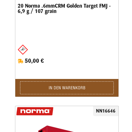
20 Norma .6mmCRM Golden Target FMJ -
6,9 g / 107 grain
50,00 €
IN DEN WARENKORB
NN16646