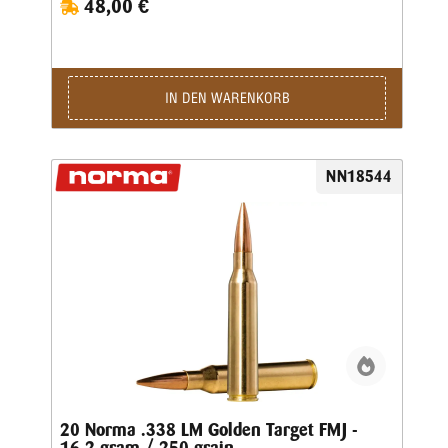
48,00 €
IN DEN WARENKORB
NN18544
20 Norma .338 LM Golden Target FMJ -