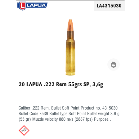
LA4315030
20 LAPUA .222 Rem 55grs SP, 3,6g
Caliber .222 Rem. Bullet Soft Point Product no. 4315030
Bullet Code E539 Bullet type Soft Point Bullet weight 3.6 g
(55 gr) Muzzle velocity 880 m/s (2887 fps) Purpose
Hunting, Target Twist rate 1-14'' BC G1 0.185 BC G7 –