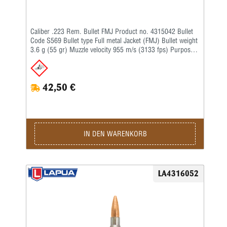
Caliber .223 Rem. Bullet FMJ Product no. 4315042 Bullet
Code S569 Bullet type Full metal Jacket (FMJ) Bullet weight
3.6 g (55 gr) Muzzle velocity 955 m/s (3133 fps) Purpose
Hunting, Tactical, Target Twist rate 1-14'' BC G1 0.255 BC
G7 –
42,50 €
IN DEN WARENKORB
LA4316052