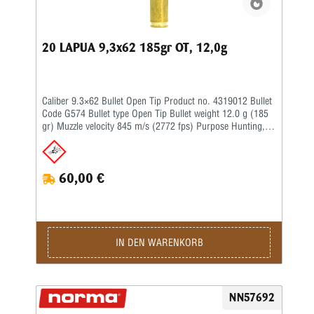
20 LAPUA 9,3x62 185gr OT, 12,0g
Caliber 9.3×62 Bullet Open Tip Product no. 4319012 Bullet
Code G574 Bullet type Open Tip Bullet weight 12.0 g (185
gr) Muzzle velocity 845 m/s (2772 fps) Purpose Hunting,
Target Twist rate 1-14'' BC G1 0.283 BC G7 –
60,00 €
IN DEN WARENKORB
NN57692