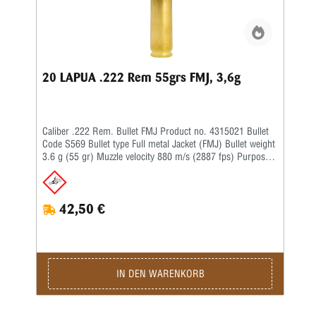
20 LAPUA .222 Rem 55grs FMJ, 3,6g
Caliber .222 Rem. Bullet FMJ Product no. 4315021 Bullet
Code S569 Bullet type Full metal Jacket (FMJ) Bullet weight
3.6 g (55 gr) Muzzle velocity 880 m/s (2887 fps) Purpose
Hunting, Target Twist rate 1-14'' BC G1 0.255 BC G7 –
42,50 €
IN DEN WARENKORB