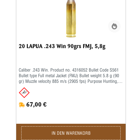
20 LAPUA .243 Win 90grs FMJ, 5,8g
Caliber .243 Win. Product no. 4316052 Bullet Code S561
Bullet type Full metal Jacket (FMJ) Bullet weight 5.8 g (90
gr) Muzzle velocity 885 m/s (2905 fps) Purpose Hunting,
Target Twist rate -, 1-10'' BC G1 – BC G7 –
67,00 €
IN DEN WARENKORB