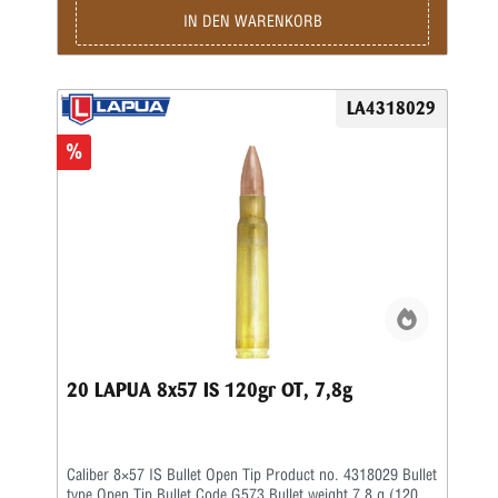
IN DEN WARENKORB
LA4318029
%
20 LAPUA 8x57 IS 120gr OT, 7,8g
Caliber 8×57 IS Bullet Open Tip Product no. 4318029 Bullet
type Open Tip Bullet Code G573 Bullet weight 7.8 g (120