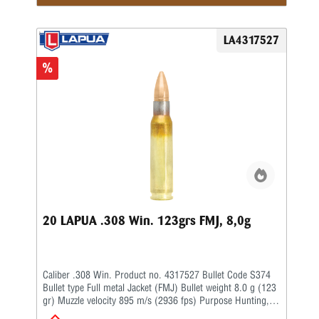
LA4317527
%
20 LAPUA .308 Win. 123grs FMJ, 8,0g
Caliber .308 Win. Product no. 4317527 Bullet Code S374
Bullet type Full metal Jacket (FMJ) Bullet weight 8.0 g (123
gr) Muzzle velocity 895 m/s (2936 fps) Purpose Hunting,
Target Twist rate 1-12'' BC G1 0.270 BC G7 –