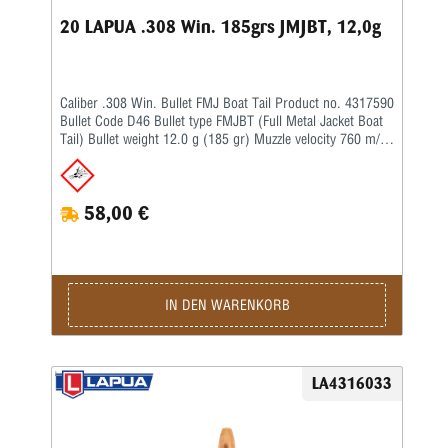
20 LAPUA .308 Win. 185grs JMJBT, 12,0g
Caliber .308 Win. Bullet FMJ Boat Tail Product no. 4317590
Bullet Code D46 Bullet type FMJBT (Full Metal Jacket Boat
Tail) Bullet weight 12.0 g (185 gr) Muzzle velocity 760 m/s
(2490 fps) Purpose Hunting, Tactical, Target Twist rate 1-
12'' BC G1 0.506 BC G7 0.254
58,00 €
IN DEN WARENKORB
LA4316033