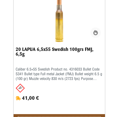
20 LAPUA 6,5x55 Swedish 100grs FMJ,
6,5g
Caliber 6.5×55 Swedish Product no. 4316033 Bullet Code
S341 Bullet type Full metal Jacket (FMJ) Bullet weight 6.5 g
(100 gr) Muzzle velocity 830 m/s (2723 fps) Purpose
Hunting, Target Twist rate 1-9'' BC G1 0.250 BC G7 –
41,00 €