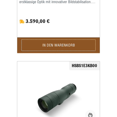
erstklassige Optik mit innovativer Bildstabilisation.
Dank der integrierten Stabilisierungstechnologie liefert
das Spektiv auch bei maximaler 45-facher
Vergrößerung ein ruhiges, klar definiertes Bild – ganz
3.590,00 €
ohne Stativ. Dies macht das Swarovski Optik AT
Balance 18-45x65 zum perfekten Begleiter für Jäger,
Naturbeobachter und alle, die höchste Präzision in
kompakter Form verlangen. Mit seiner variablen
Vergrößerung von 18 bis 45× und dem 65-mm-
Objektivdurchmesser bietet das Spektiv ein
IN DEN WARENKORB
beeindruckendes Zusammenspiel aus Flexibilität und
Lichtleistung. Die hochwertige Optik sorgt für eine
starke Lichttransmission, natürliche Farbwiedergabe
und maximale Detailtreue bei allen Lichtverhältnissen.
HSBS1E3KB00
Die Austrittspupille von 3,4 bis 1,4 mm ermöglicht
ein angenehmes, helles Seherlebnis über den
gesamten Zoombereich. Das großzügige Sehfeld von
etwa 55 bis 30 m auf 1.000 m bietet sowohl
Überblick als auch die Möglichkeit, selbst kleinste
Details sicher zu erkennen. Der Augenabstand von
rund 20 mm und die Dioptrienkorrektur von über 5
dpt sorgen für optimalen Sehkomfort – auch für
Brillenträger. Trotz seiner leistungsstarken Technik
bleibt das Swarovski Optik AT Balance 18-45x65
angenehm handlich: Mit einer Länge von ca. 268 mm