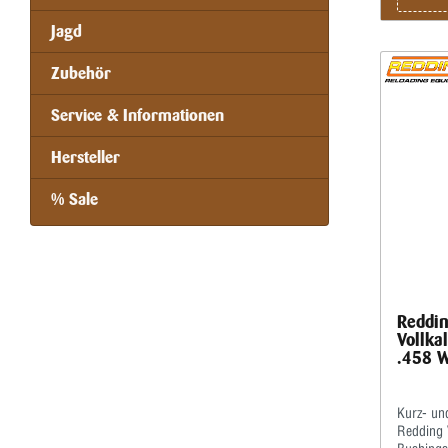
Jagd
Zubehör
Service & Informationen
Hersteller
% Sale
Reddin
Vollka
.458 
Kurz- und
Redding V