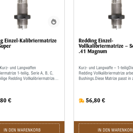
g Einzel-Kalibriermatrize
Redding Einzel-
Super
Vollkalibriermatrize – S
.41 Magnum
Kurz- und Langwaffen
Kurz- und Langwaffe – 1-teiligDie
iermatrize 1-teilig, Serie A, B, C,
Redding Vollkalibriermatrize arbe
ilige Redding Vollkalibriermatrize
Bushings.Diese Matrize passt in 
ohne Bushings.Sie Matrize passt in
Pressen mit ⅞x14”-Standardgew
gigen Pressen mit ⅞x14”-
Hülsen müssen bei dieser Matri
gewinde.Die Hülsen müssen bei
Kalibrieren grundsätzlich gefett
80 €
56,80 €
trize zum Kalibrieren grundsätzlich
empfehlen, hierzu ein gutes wass
werden!Wir empfehlen hierzu ein
Kalibrierfett (kein Graphit!) zu 
sserlösliches Kalibrierfett (kein
Matrize wird komplett mit Ausst
) zu verwenden.Die Matrize wird
Gewindering geliefert.
 mit Ausstoßer und Gewindering
IN DEN WARENKORB
IN DEN WARENKOR