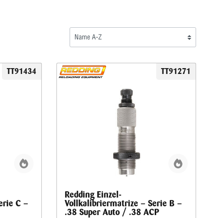
TT91434
TT91271
Redding Einzel-
erie C –
Vollkalibriermatrize – Serie B –
.38 Super Auto / .38 ACP