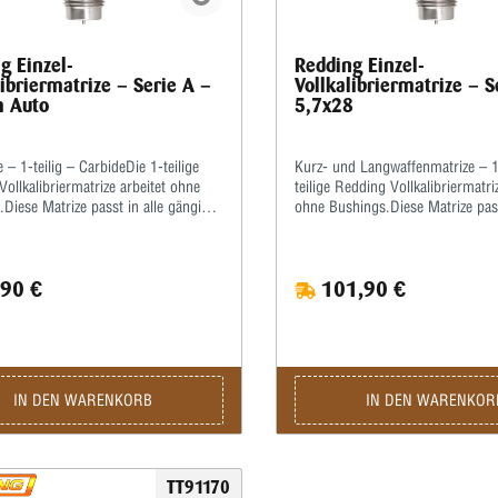
g Einzel-
Redding Einzel-
libriermatrize – Serie A –
Vollkalibriermatrize – S
 Auto
5,7x28
 – 1-teilig – CarbideDie 1-teilige
Kurz- und Langwaffenmatrize – 1-
ollkalibriermatrize arbeitet ohne
teilige Redding Vollkalibriermatri
Diese Matrize passt in alle gängigen
ohne Bushings.Diese Matrize pass
mit ⅞”x14-Standardgewinde.Die
gängigen Pressen mit ⅞x14"-
üssen bei dieser Matrize zum
Standardgewinde.Alle Flaschenhü
en grundsätzlich gefettet werden!Wir
müssen zum Kalibrieren leicht ge
90 €
101,90 €
, hierzu ein gutes, wasserlösliches
werden!Wir empfehlen, auch den
fett (kein Graphit!) zu verwenden.Die
innen leicht mit einem guten, wa
wird komplett mit Ausstoßer und
Kalibrierfett (kein Graphit!) zu f
ng geliefert.
Hülsenmaterial zu schonen.Die M
komplett mit Ausstoßer und Gew
geliefert.
IN DEN WARENKORB
IN DEN WARENKOR
TT91170