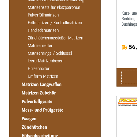
Matrizensatz für Platzpatronen
Kurz- und
Pulverfüllmatrizen
Redding V
Fettmatrizen / Kontrollmatrizen
Bushings.
Pressen 
Handladematrizen
Hülsen m
Zündhütchenausstoßer Matrizen
Kalibrier
Matrizenretter
56,
empfehlen
Kalibrier
Matrizenringe / Schlüssel
Matrize 
leere Matrizenboxen
Gewinderi
Hülsenhalter
Umform Matrizen
Matrizen Langwaffen
Matrizen Zubehör
Pulverfüllgeräte
Mess- und Prüfgeräte
Waagen
Zündhütchen
Hülsenbearbeitung