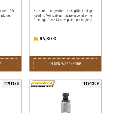
eiter – Für
Kurz- und Langwaffe – 1-teiligDie 1-teilige
 Redding
Redding Vollkalibriermatrize arbeitet ohne
Bushings.Diese Matrize passt in alle gängigen
alle gängigen
Pressen mit ⅞x14”-Standardgewinde.Die
inde.Die
Hülsen müssen bei dieser Matrize zum
ze zum
Kalibrieren grundsätzlich gefettet werden!Wir
56,80 €
et werden!Wir
empfehlen, hierzu ein gutes wasserlösliches
serlösliches
Kalibrierfett (kein Graphit!) zu verwenden.Die
verwenden.Die
Matrize wird komplett mit Ausstoßer und
oßer und
Gewindering geliefert.
B
IN DEN WARENKORB
TT91185
TT91209