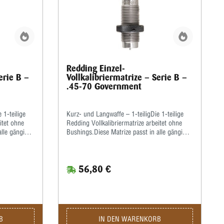
Redding Einzel-
erie B –
Vollkalibriermatrize – Serie B –
.45-70 Government
 1-teilige
Kurz- und Langwaffe – 1-teiligDie 1-teilige
itet ohne
Redding Vollkalibriermatrize arbeitet ohne
alle gängigen
Bushings.Diese Matrize passt in alle gängigen
inde.Die
Pressen mit ⅞x14”-Standardgewinde.Die
ze zum
Hülsen müssen bei dieser Matrize zum
et werden!Wir
Kalibrieren grundsätzlich gefettet werden!Wir
56,80 €
erlösliches
empfehlen, hierzu ein gutes wasserlösliches
verwenden.Die
Kalibrierfett (kein Graphit!) zu verwenden.Die
oßer und
Matrize wird komplett mit Ausstoßer und
Gewindering geliefert.
B
IN DEN WARENKORB