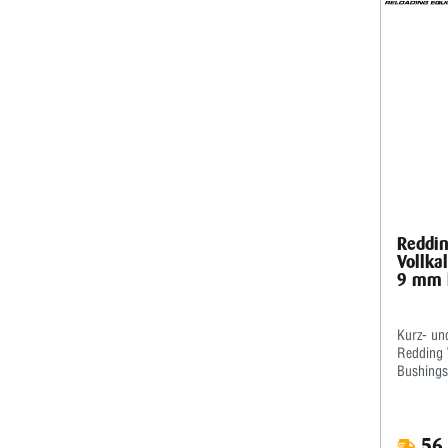
Reddin
Vollka
9 mm 
Kurz- und
Redding V
Bushings.
Pressen 
Hülsen m
Kalibrier
56,
empfehlen