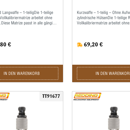
 Langwaffe – 1-teiligDie 1-teilige
Kurzwaffe – 1-teilig – Ohne Aufw
ollkalibriermatrize arbeitet ohne
zylindrische HülsenDie 1-teilige
Diese Matrize passt in alle gängigen
Vollkalibriermatrize arbeitet ohne
mit ⅞x14”-Standardgewinde.Die
Bushings.Diese Matrize passt in 
üssen bei dieser Matrize zum
Pressen mit ⅞x14”-Standardgew
en grundsätzlich gefettet werden!Wir
Hülsen müssen bei dieser Matri
80 €
69,20 €
, hierzu ein gutes wasserlösliches
Kalibrieren grundsätzlich gefett
fett (kein Graphit!) zu verwenden.Die
empfehlen, hierzu ein gutes, was
wird komplett mit Ausstoßer und
Kalibrierfett (kein Graphit!) zu 
ng geliefert.
Matrize wird komplett mit Ausst
Gewindering geliefert.
IN DEN WARENKORB
IN DEN WARENKOR
TT91677