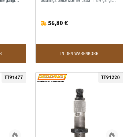
alle gängigen
Bushings.Diese Matrize passt in alle gängigen
inde.Die
Pressen mit ⅞x14”-Standardgewinde.Die
ze zum
Hülsen müssen bei dieser Matrize zum
et werden!Wir
Kalibrieren grundsätzlich gefettet werden!Wir
56,80 €
erlösliches
empfehlen, hierzu ein gutes wasserlösliches
verwenden.Die
Kalibrierfett (kein Graphit!) zu verwenden.Die
oßer und
Matrize wird komplett mit Ausstoßer und
Gewindering geliefert.
B
IN DEN WARENKORB
TT91477
TT91220