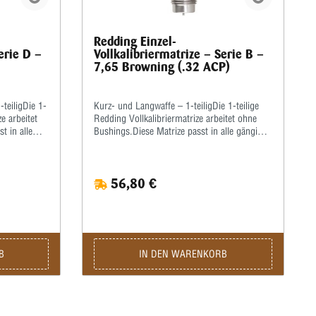
Redding Einzel-
erie D –
Vollkalibriermatrize – Serie B –
7,65 Browning (.32 ACP)
teiligDie 1-
Kurz- und Langwaffe – 1-teiligDie 1-teilige
ze arbeitet
Redding Vollkalibriermatrize arbeitet ohne
t in alle
Bushings.Diese Matrize passt in alle gängigen
Pressen mit ⅞x14”-Standardgewinde.Die
lsen
Hülsen müssen bei dieser Matrize zum
fettet
Kalibrieren grundsätzlich gefettet werden!Wir
56,80 €
 Hülsenhals
empfehlen, hierzu ein gutes wasserlösliches
sserlöslichen
Kalibrierfett (kein Graphit!) zu verwenden.Die
etten, um das
Matrize wird komplett mit Ausstoßer und
atrize wird
Gewindering geliefert.
indering
B
IN DEN WARENKORB