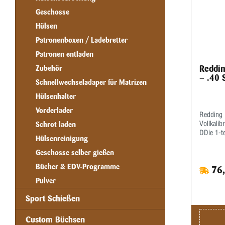
Geschosse
Hülsen
Patronenboxen / Ladebretter
Patronen entladen
Reddin
Zubehör
– .40 
Schnellwechseladaper für Matrizen
Hülsenhalter
Vorderlader
Redding 
Vollkalibr
Schrot laden
DDie 1-te
Hülsenreinigung
arbeitet 
alle gän
Geschosse selber gießen
Standard
Bücher & EDV-Programme
76,
dieser Ma
gefettet 
Pulver
gutes, wa
Graphit!
Sport Schießen
komplett
geliefert.
Custom Büchsen