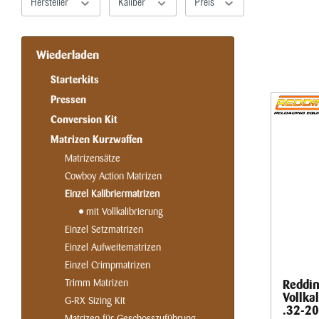
Hersteller
Kaliber
Preis
Wiederladen
Starterkits
Pressen
Conversion Kit
Matrizen Kurzwaffen
Matrizensätze
Cowboy Action Matrizen
Einzel Kalibriermatrizen
mit Vollkalibrierung
Einzel Setzmatrizen
Einzel Aufweitematrizen
Einzel Crimpmatrizen
Trimm Matrizen
Reddin
Vollka
G-RX Sizing Kit
.32-20
Matrizen für Geschosszuführung