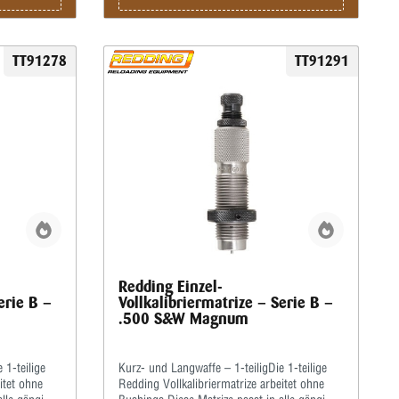
TT91278
TT91291
Redding Einzel-
erie B –
Vollkalibriermatrize – Serie B –
.500 S&W Magnum
 1-teilige
Kurz- und Langwaffe – 1-teiligDie 1-teilige
itet ohne
Redding Vollkalibriermatrize arbeitet ohne