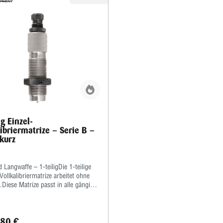
g Einzel-
libriermatrize – Serie B –
kurz
 Langwaffe – 1-teiligDie 1-teilige
ollkalibriermatrize arbeitet ohne
Diese Matrize passt in alle gängigen
mit ⅞x14”-Standardgewinde.Die
üssen bei dieser Matrize zum
en grundsätzlich gefettet werden!Wir
80 €
, hierzu ein gutes wasserlösliches