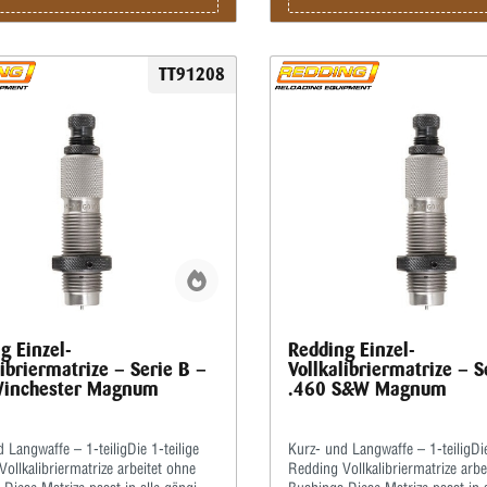
TT91208
g Einzel-
Redding Einzel-
libriermatrize – Serie B –
Vollkalibriermatrize – S
Winchester Magnum
.460 S&W Magnum
 Langwaffe – 1-teiligDie 1-teilige
Kurz- und Langwaffe – 1-teiligDie
ollkalibriermatrize arbeitet ohne
Redding Vollkalibriermatrize arbe