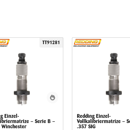
TT91281
g Einzel-
Redding Einzel-
libriermatrize – Serie B –
Vollkalibriermatrize – S
 Winchester
.357 SIG