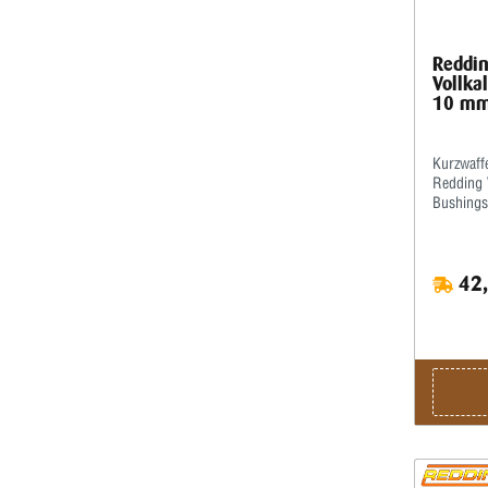
Reddin
Vollka
10 mm
Kurzwaffe
Redding V
Bushings.
Pressen 
Hülsen m
Kalibrier
42,
empfehlen
Kalibrier
Matrize 
Gewinderi