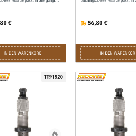
Diese Matrize passt in alle gängigen
Bushings.Diese Matrize passt in 
mit ⅞x14”-Standardgewinde.Die
Pressen mit ⅞x14”-Standardgew
üssen bei dieser Matrize zum
Hülsen müssen bei dieser Matri
en grundsätzlich gefettet werden!Wir
Kalibrieren grundsätzlich gefett
80 €
56,80 €
, hierzu ein gutes wasserlösliches
empfehlen, hierzu ein gutes wass
fett (kein Graphit!) zu verwenden.Die
Kalibrierfett (kein Graphit!) zu 
wird komplett mit Ausstoßer und
Matrize wird komplett mit Ausst
ng geliefert.
Gewindering geliefert.
IN DEN WARENKORB
IN DEN WARENKOR
TT91520