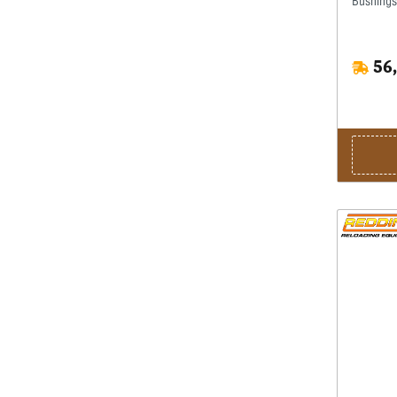
Bushings.
Pressen 
Hülsen m
Kalibrier
56,
empfehlen
Kalibrier
Matrize 
Gewinderi