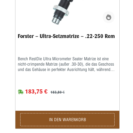
Forster – Ultra-Setzmatrize – .22-250 Rem
Bench RestDie Ultra Micrometer Seater Matrize ist eine
nicht-crimpende Matrize (außer .30-30), die das Geschoss
und das Gehäuse in perfekter Ausrichtung hält, während
das Geschoss durch Presspassung sitzt.Ein handliches
Mikrometer fixiert die Geschosssitztiefe nach Ihren
Vorgaben. Nachdem Sie Ihr Geschoss in der Nähe der
183,75 €
gewünschten Tiefe platziert und gemessen haben, stellen Sie
183,80 €
einfach den Mikrometerschaft nach oben oder unten auf die
gewünschte Tiefe ein und die Patrone hat genau die Länge,
die Sie benötigen.Beinhaltet alle beliebten geradlinigen
Sitzfunktionen der originalen Bench Rest Seater Matrize
sowie ein ultragenaues Mikrometer zum Einstellen der
IN DEN WARENKORB
Geschosssitztiefe • Mikrometer ermöglicht Feinabstimmung
in beide Richtungen; leicht einstellbar auf .0005″ •