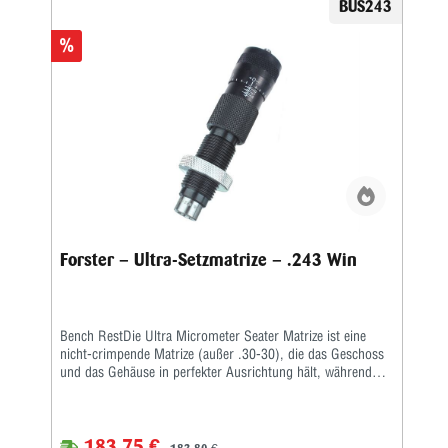
BUS243
früher mit dem Setzen von genauen Schüssen verbunden
waren • Helle, weiße Markierungen erleichtern das Ablesen
%
des Mikrometers • Erhältlich in 80 Kalibern
Forster – Ultra-Setzmatrize – .243 Win
Bench RestDie Ultra Micrometer Seater Matrize ist eine
nicht-crimpende Matrize (außer .30-30), die das Geschoss
und das Gehäuse in perfekter Ausrichtung hält, während
das Geschoss durch Presspassung sitzt.Ein handliches
Mikrometer fixiert die Geschosssitztiefe nach Ihren
Vorgaben. Nachdem Sie Ihr Geschoss in der Nähe der
183,75 €
gewünschten Tiefe platziert und gemessen haben, stellen Sie