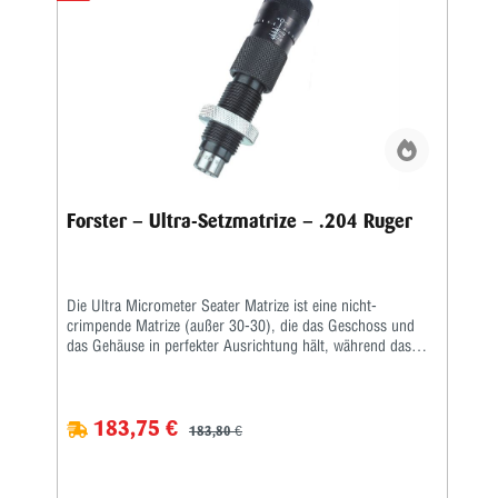
Forster – Ultra-Setzmatrize – .204 Ruger
Die Ultra Micrometer Seater Matrize ist eine nicht-
crimpende Matrize (außer 30-30), die das Geschoss und
das Gehäuse in perfekter Ausrichtung hält, während das
Geschoss durch Presspassung sitzt.Ein handliches
Mikrometer fixiert die Geschosssitztiefe nach Ihren
Vorgaben.Nachdem Sie Ihr Geschoss in der Nähe der
183,75 €
gewünschten Tiefe platziert und gemessen haben, stellen Sie
183,80 €
einfach den Mikrometerschaft nach oben oder unten auf die
gewünschte Tiefe ein und die Patrone hat genau die Länge,
die Sie benötigen.Beinhaltet alle beliebten geradlinigen