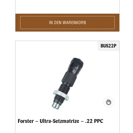
einfach den Mikrometerschaft nach oben oder unten auf die
gewünschte Tiefe ein und die Patrone hat genau die Länge,
die Sie benötigen.Beinhaltet alle beliebten geradlinigen
Sitzfunktionen der originalen Bench Rest Seater Matrize
sowie ein ultragenaues Mikrometer zum Einstellen der
IN DEN WARENKORB
Geschosssitztiefe • Mikrometer ermöglicht Feinabstimmung
in beide Richtungen; leicht einstellbar auf .0005″ •
Abstufungen in Schritten von 0,001″ sind deutlich
gekennzeichnet • Beseitigt einen Großteil des Versuchs und
BUS22P
Irrtums, der früher mit dem Sitzen von genauen Runden
verbunden war • Helle, weiße Markierungen erleichtern das
Ablesen des Mikrometers • Erhältlich in 80 Kalibern
Forster – Ultra-Setzmatrize – .22 PPC