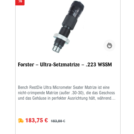
%
des Mikrometers • Erhältlich in 80 Kalibern
Forster – Ultra-Setzmatrize – .223 WSSM
Bench RestDie Ultra Micrometer Seater Matrize ist eine
nicht-crimpende Matrize (außer .30-30), die das Geschoss
und das Gehäuse in perfekter Ausrichtung hält, während
das Geschoss durch Presspassung sitzt.Ein handliches
Mikrometer fixiert die Geschosssitztiefe nach Ihren
Vorgaben. Nachdem Sie Ihr Geschoss in der Nähe der
183,75 €
gewünschten Tiefe platziert und gemessen haben, stellen Sie
183,80 €
einfach den Mikrometerschaft nach oben oder unten auf die
gewünschte Tiefe ein und die Patrone hat genau die Länge,