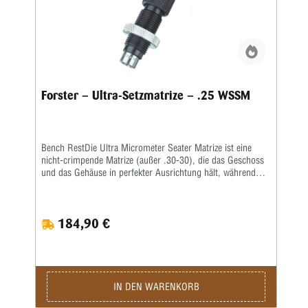
Forster – Ultra-Setzmatrize – .25 WSSM
Bench RestDie Ultra Micrometer Seater Matrize ist eine
nicht-crimpende Matrize (außer .30-30), die das Geschoss
und das Gehäuse in perfekter Ausrichtung hält, während
das Geschoss durch Presspassung sitzt.Ein handliches
Mikrometer fixiert die Geschosssitztiefe nach Ihren
Vorgaben. Nachdem Sie Ihr Geschoss in der Nähe der
184,90 €
gewünschten Tiefe platziert und gemessen haben, stellen Sie
einfach den Mikrometerschaft nach oben oder unten auf die
gewünschte Tiefe ein und die Patrone hat genau die Länge,
die Sie benötigen.Beinhaltet alle beliebten geradlinigen
Sitzfunktionen der originalen Bench Rest Seater Matrize
sowie ein ultragenaues Mikrometer zum Einstellen der
IN DEN WARENKORB
Geschosssitztiefe • Mikrometer ermöglicht Feinabstimmung