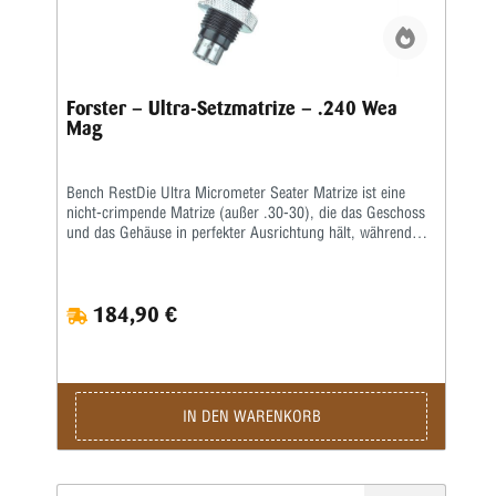
Forster – Ultra-Setzmatrize – .240 Wea
Mag
Bench RestDie Ultra Micrometer Seater Matrize ist eine
nicht-crimpende Matrize (außer .30-30), die das Geschoss
und das Gehäuse in perfekter Ausrichtung hält, während
das Geschoss durch Presspassung sitzt.Ein handliches
Mikrometer fixiert die Geschosssitztiefe nach Ihren
Vorgaben. Nachdem Sie Ihr Geschoss in der Nähe der
184,90 €
gewünschten Tiefe platziert und gemessen haben, stellen Sie
einfach den Mikrometerschaft nach oben oder unten auf die
gewünschte Tiefe ein und die Patrone hat genau die Länge,
die Sie benötigen.Beinhaltet alle beliebten geradlinigen
Sitzfunktionen der originalen Bench Rest Seater Matrize
sowie ein ultragenaues Mikrometer zum Einstellen der
IN DEN WARENKORB
Geschosssitztiefe • Mikrometer ermöglicht Feinabstimmung
in beide Richtungen; leicht einstellbar auf .0005″ •
Abstufungen in Schritten von 0,001″ sind deutlich
gekennzeichnet • Beseitigt einen Großteil der Versuche, die