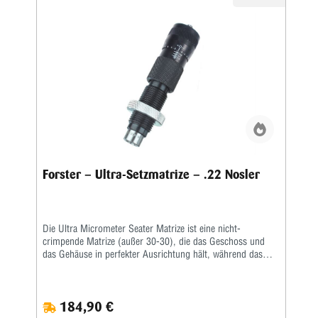
verbunden war • Helle, weiße Markierungen erleichtern das
Ablesen des Mikrometers • Erhältlich in 80 Kalibern
Forster – Ultra-Setzmatrize – .22 Nosler
Die Ultra Micrometer Seater Matrize ist eine nicht-
crimpende Matrize (außer 30-30), die das Geschoss und
das Gehäuse in perfekter Ausrichtung hält, während das
Geschoss durch Presspassung sitzt.Ein handliches
Mikrometer fixiert die Geschosssitztiefe nach Ihren
Vorgaben.Nachdem Sie Ihr Geschoss in der Nähe der
184,90 €
gewünschten Tiefe platziert und gemessen haben, stellen Sie