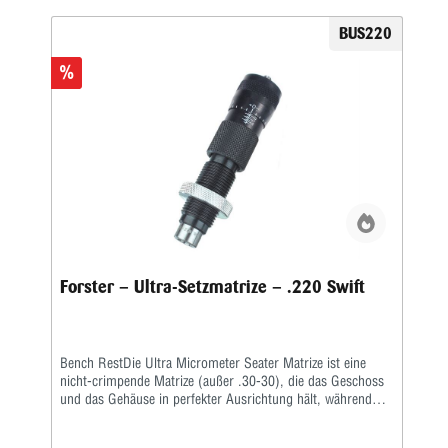
Abstufungen in Schritten von 0,001″ sind deutlich
gekennzeichnet • Beseitigt einen Großteil der Versuche, die
BUS220
früher mit dem Setzen von genauen Schüssen verbunden
waren • Helle, weiße Markierungen erleichtern das Ablesen
%
des Mikrometers • Erhältlich in 80 Kalibern
Forster – Ultra-Setzmatrize – .220 Swift
Bench RestDie Ultra Micrometer Seater Matrize ist eine
nicht-crimpende Matrize (außer .30-30), die das Geschoss
und das Gehäuse in perfekter Ausrichtung hält, während
das Geschoss durch Presspassung sitzt.Ein handliches
Mikrometer fixiert die Geschosssitztiefe nach Ihren