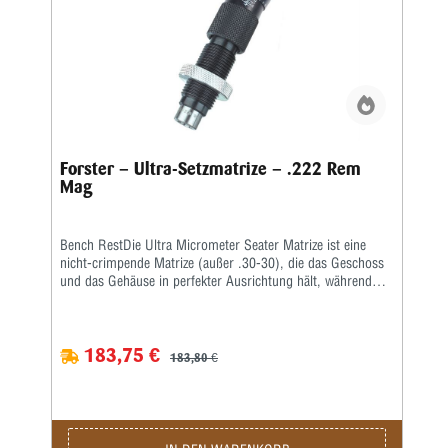
Forster – Ultra-Setzmatrize – .222 Rem
Mag
Bench RestDie Ultra Micrometer Seater Matrize ist eine
nicht-crimpende Matrize (außer .30-30), die das Geschoss
und das Gehäuse in perfekter Ausrichtung hält, während
das Geschoss durch Presspassung sitzt.Ein handliches
Mikrometer fixiert die Geschosssitztiefe nach Ihren
Vorgaben. Nachdem Sie Ihr Geschoss in der Nähe der
183,75 €
gewünschten Tiefe platziert und gemessen haben, stellen Sie
183,80 €
einfach den Mikrometerschaft nach oben oder unten auf die
gewünschte Tiefe ein und die Patrone hat genau die Länge,
die Sie benötigen.Beinhaltet alle beliebten geradlinigen
Sitzfunktionen der originalen Bench Rest Seater Matrize
sowie ein ultragenaues Mikrometer zum Einstellen der