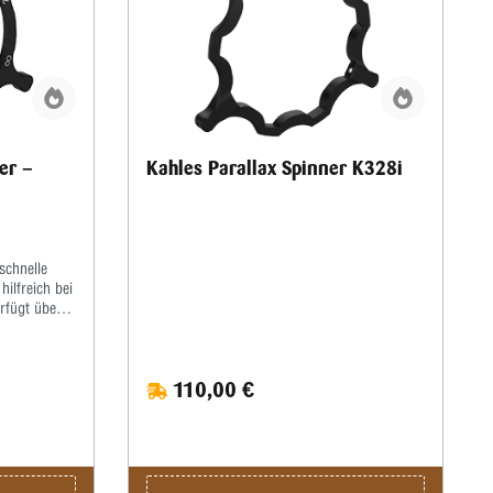
er –
Kahles Parallax Spinner K328i
schnelle
ilfreich bei
rfügt über
erbesserte
bei
110,00 €