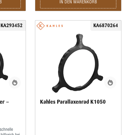
B
IN DEN WARENKORB
KA293452
KA6870264
er –
Kahles Parallaxenrad K1050
schnelle
ilfreich bei