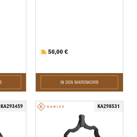
50,00 €
B
IN DEN WARENKORB
KA293459
KA298531