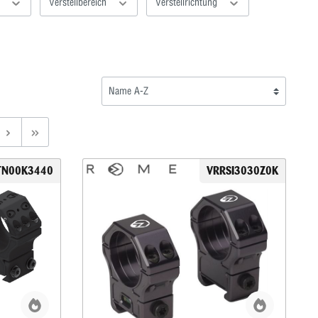
g
Verstellbereich
Verstellrichtung
TN00K3440
VRRSI3030Z0K