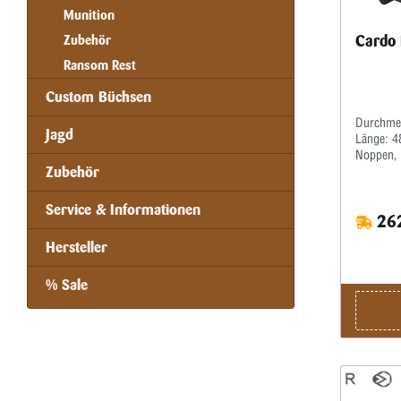
Munition
Cardo 
Zubehör
Ransom Rest
Custom Büchsen
Durchme
Jagd
Länge: 4
Noppen, a
Zubehör
Rillen, 
Transport
auch ein
Service & Informationen
262
Bedingun
Blockier
Hersteller
(patentie
Monobloc
% Sale
eine bes
gleichmä
Anbringen
Anzugsre
Zubehör
gekennzei
Position
Multikon