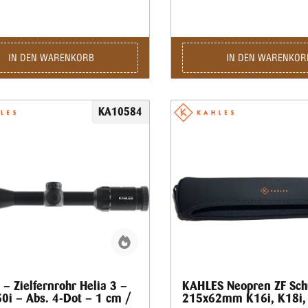
IN DEN WARENKORB
IN DEN WARENKOR
KA10584
 – Zielfernrohr Helia 3 –
KAHLES Neopren ZF Sch
0i – Abs. 4-Dot – 1 cm /
215x62mm K16i, K18i, 