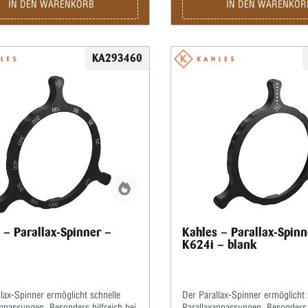
IN DEN WARENKORB
IN DEN WARENKOR
KA293460
 – Parallax-Spinner –
Kahles – Parallax-Spinn
K624i – blank
lax-Spinner ermöglicht schnelle
Der Parallax-Spinner ermöglicht 
npassungen. Besonders hilfreich bei
Parallaxanpassungen. Besonders h