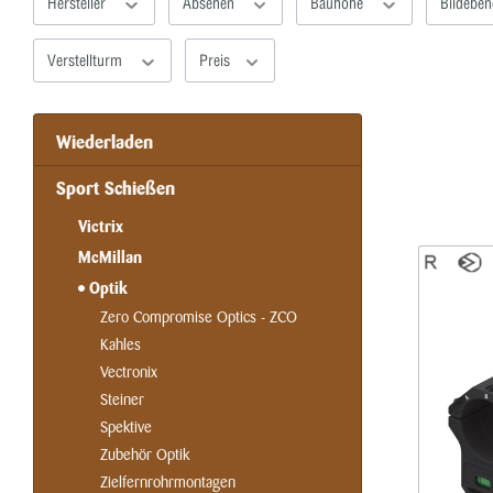
Hersteller
Absehen
Bauhöhe
Bildebe
Verstellturm
Preis
Wiederladen
Sport Schießen
Victrix
McMillan
Optik
Zero Compromise Optics - ZCO
Kahles
Vectronix
Steiner
Spektive
Zubehör Optik
Zielfernrohrmontagen