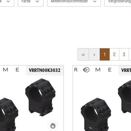
ne
Farbe
Mittelrohrdurchmesser
Vergrößerun
1
2
3
VRRTN00K3032
VRR