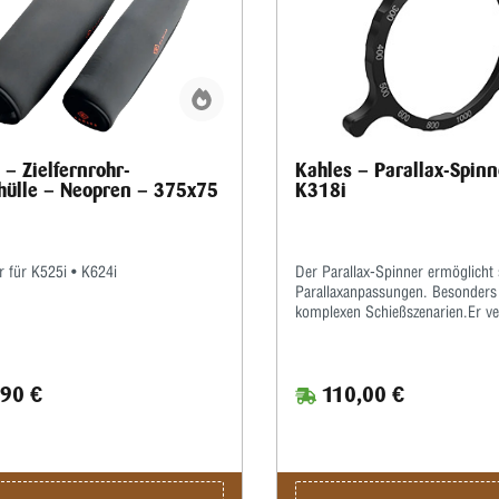
 – Zielfernrohr-
Kahles – Parallax-Spinn
hülle – Neopren – 375x75
K318i
r für K525i • K624i
Der Parallax-Spinner ermöglicht 
Parallaxanpassungen. Besonders h
komplexen Schießszenarien.Er ve
drei verlängerte Arme für eine v
Ergonomie und die gleichen
Parallaxenabstandsgravuren wie 
90 €
110,00 €
K318i/k525i-Zielfernrohren.