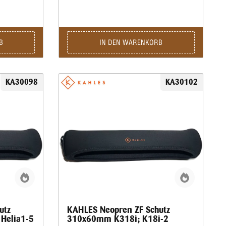
B
IN DEN WARENKORB
KA30098
KA30102
utz
KAHLES Neopren ZF Schutz
Helia1-5
310x60mm K318i; K18i-2