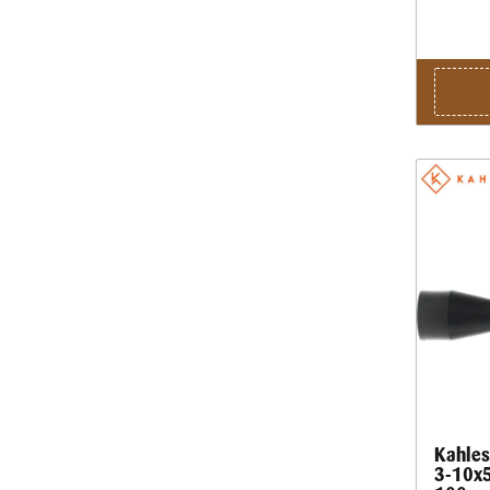
Kahles
3-10x5