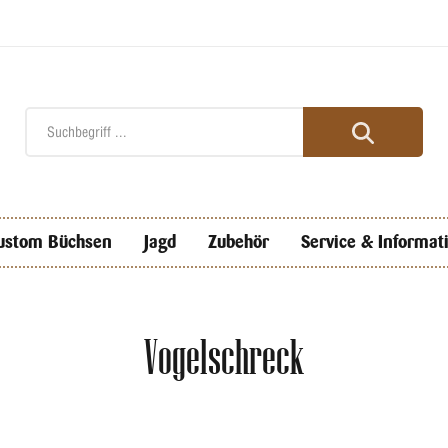
ustom Büchsen
Jagd
Zubehör
Service & Informat
Vogelschreck