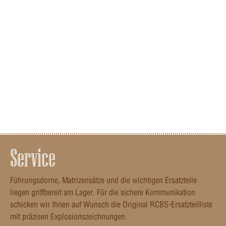
Service
Führungsdorne, Matrizensätze und die wichtigen Ersatzteile
liegen griffbereit am Lager. Für die sichere Kommunikation
schicken wir Ihnen auf Wunsch die Original RCBS-Ersatzteilliste
mit präzisen Explosionszeichnungen.