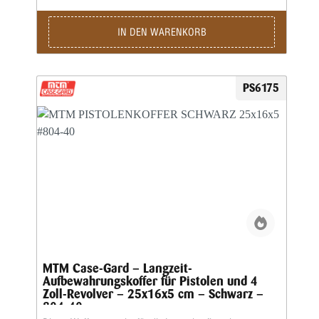
wirtschaftlichen Träger schützen wie keine weiche
Pistolendecke. Pad abschließbar. 806-40 Für
Halbautomatiks und Revolver bis 6 Zoll Lauf.Außenmaße:
IN DEN WARENKORB
12,2" x 8,4" x 2,3" • Innenmaße: 11,6" x 7,3" x 2,0"Hinweis:
Ohne Waffe
PS6175
MTM Case-Gard – Langzeit-
Aufbewahrungskoffer für Pistolen und 4
Zoll-Revolver – 25x16x5 cm – Schwarz –
804-40