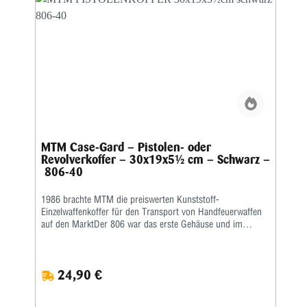
MTM Case-Gard – Pistolen- oder
Revolverkoffer – 30x19x5½ cm – Schwarz –
806-40
1986 brachte MTM die preiswerten Kunststoff-
Einzelwaffenkoffer für den Transport von Handfeuerwaffen
auf den MarktDer 806 war das erste Gehäuse und im
darauffolgenden Jahr kam der 808. Sie bestehen aus
robustem, extra dickem Polypropylen und sind mit
Noppenschaumstoff gepolstert. Die zweiteiligen Griffe
24,90 €
verhindern ein unbeabsichtigtes Öffnen. Mit der
Kleiderbügelfunktion können Sie Ihre Waffe kurzfristig
verstecken, wenn Sie sie nicht benutzen. Diese