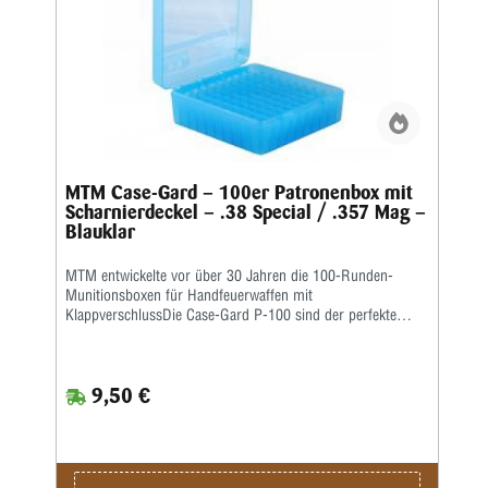
MTM Case-Gard – 100er Patronenbox mit
Scharnierdeckel – .38 Special / .357 Mag –
Blauklar
MTM entwickelte vor über 30 Jahren die 100-Runden-
Munitionsboxen für Handfeuerwaffen mit
KlappverschlussDie Case-Gard P-100 sind der perfekte
Munitionsträger für den Handschützen, der mehrere
Stunden auf dem Schießstand verbringen möchte. Ideal
zum Aufbewahren von Nachladungen. Sie haben eine
9,50 €
griffige, abriebfeste Strukturoberfläche und sind stapelbar.
Auf den Snap-Lock-Verschluss und das mechanische
Scharnier über die gesamte Länge wird eine Garantie von
25 Jahren gewährt. Die Kaliber für jede Box sind auf der
Unterseite jeder Box aufgeführt. Ladungsetikett im