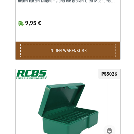
neuen kurzen Magnums und die großen Ultra Magnums
konzipiert und verziehen sich nicht, reißen nicht, splittern
nicht, blättern nicht ab, dehnen sich nicht aus oder ziehen
sich zusammen.Mit Scharnierdeckel • Innenhöhe: 78 mm •
9,95 €
Geeignet für: .338 WSM • .45-70 • .450 Marlin
IN DEN WARENKORB
PS5026