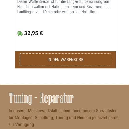
Dieser Waffentresor ist für die Langzeitaufbewahrung von
Handfeuerwaffen mit Halbautomatiken und Revolvern mit
Lauflängen von 10 cm oder weniger konzipiertIm
Lieferumfang des Koffers ist eine geschlossenzellige
Schaumstoffunterlage enthalten, auf der die Waffe liegt.
Geschlossener Schaumstoff leitet nicht so viel Waffenöl ab
32,95 €
wie die standardmäßigen offenzelligen Schaumstoffe. Daher
eignen sich geschlossene Zellen am besten für die
Lagerung. Ein Fach für Trockenmittel und ein zweites Fach
bieten Platz für ein Magazin oder eine
Reinigungskomponente.Es enthält außerdem ein 25-
Schuss-Munitionsfach für 9 mm, .38/357, .44 Mag. oder
IN DEN WARENKORB
.45 ACP. Pad abschließbar für unerwünschte Öffnungen.
Zur Aufbewahrung vollwertiger Halbautomaten und
Revolver mit einem Lauf bis zu vier Zoll.Hinweis: Ohne
Inhalt
Tuning – Reparatur
In unserer Meisterwerkstatt stehen Ihnen unsere Spezialisten
für Montagen, Schäftung, Tuning und Neubau jederzeit gerne
zur Verfügung.