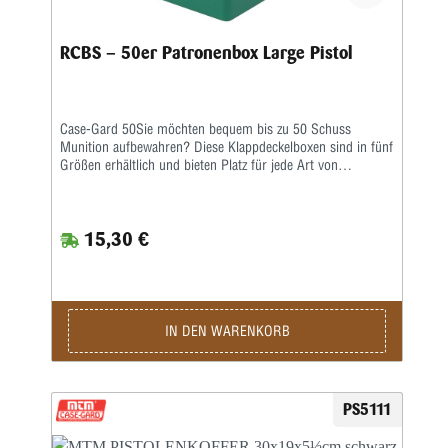
RCBS – 50er Patronenbox Large Pistol
Case-Gard 50Sie möchten bequem bis zu 50 Schuss
Munition aufbewahren? Diese Klappdeckelboxen sind in fünf
Größen erhältlich und bieten Platz für jede Art von
Handfeuerwaffenmunition. Sie haben eine griffige,
abriebfeste strukturierte Oberfläche und sind stapelbar. Der
Snap-Lok-Verschluss und das durchgehende mechanische
15,30 €
Scharnier haben eine Garantie von 25 Jahren. Die
Kaliberangaben für jede Box sind in den Boden jeder Box
eingegossen. Ladeetikett enthalten.Innenhöhe: 48 mm
IN DEN WARENKORB
PS5111