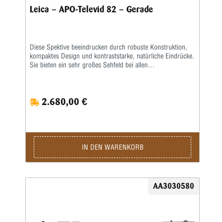
Leica – APO-Televid 82 – Gerade
Diese Spektive beeindrucken durch robuste Konstruktion,
kompaktes Design und kontraststarke, natürliche Eindrücke.
Sie bieten ein sehr großes Sehfeld bei allen
Vergrößerungen, detailscharfe Auflösung und maximale
Streulichtunterdrückung. Der Dualfokus ermöglicht ein
schnelles und präzises Scharfstellen in allen Situationen,
2.680,00 €
sodass man die Natur auf weite Distanzen hautnah erleben
kann.Abbildungen mit ausgezeichneter Farbtreue und
Schärfe bei maximalem Kontrast, schnelles und präzises
Scharfstellen dank Dualfokussierung präzise anpassbar auf
jede Beobachtungssituation und maximale Flexibilität bei der
Vergrößerung. Das zeichnet die APO-Televid-Spektive aus.
IN DEN WARENKORB
Die APO-Televid-82-Modelle bieten mit ihrem großen
Objektivdurchmesser auch bei schwierigen
Lichtverhältnissen und in der Dämmerung detailreiche,
kontraststarke Bilder, sie eignet sich damit besonders gut
AA3030580
auch für die Digiskopie.