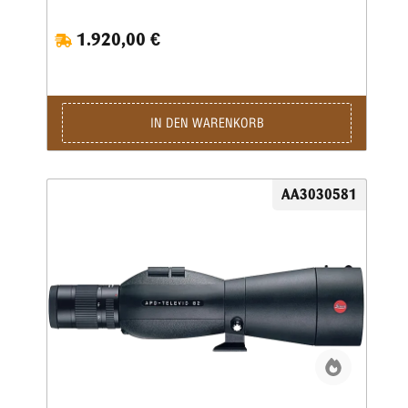
Scharfstellen • Robust und geräuscharm in der Anwendung
dank gummiarmiertem Magnesium-Gehäuse • Wasser- und
1.920,00 €
schmutzabweisende AquaDura®-VergütungDas Leica APO-
Televid 65 liefert speziell bei Tagbeobachtungen Bilder von
ausgezeichneter Farbtreue, Schärfe und Kontrast. Das
Spektiv ist mit einer Länge von nur 29 Zentimetern
(Winkeleinblick) leicht zu tragen und besonders handlich,
bietet dabei jedoch die kürzeste Nahdistanz seiner Klasse
IN DEN WARENKORB
(2,9 m). Stöße und Erschütterungen werden von dem
widerstandsfähigen Gehäuse aus Magnesiumlegierung und
der Gummiarmierung wirksam absorbiert.Lieferumfang:
Spektiv • Objektiv- und Bajonettschutzdeckel
AA3030581