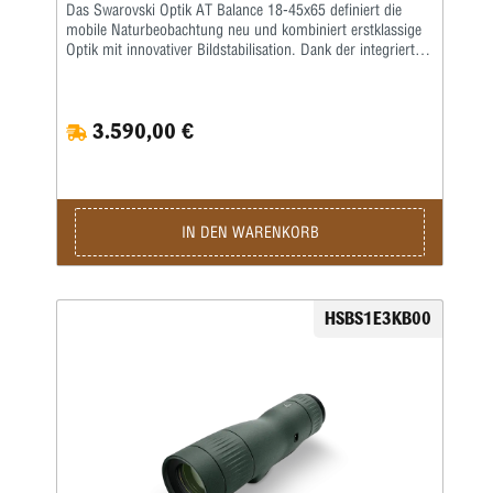
Das Swarovski Optik AT Balance 18-45x65 definiert die
mobile Naturbeobachtung neu und kombiniert erstklassige
Optik mit innovativer Bildstabilisation. Dank der integrierten
Stabilisierungstechnologie liefert das Spektiv auch bei
maximaler 45-facher Vergrößerung ein ruhiges, klar
definiertes Bild – ganz ohne Stativ. Dies macht das
3.590,00 €
Swarovski Optik AT Balance 18-45x65 zum perfekten
Begleiter für Jäger, Naturbeobachter und alle, die höchste
Präzision in kompakter Form verlangen. Mit seiner variablen
Vergrößerung von 18 bis 45× und dem 65-mm-
Objektivdurchmesser bietet das Spektiv ein beeindruckendes
Zusammenspiel aus Flexibilität und Lichtleistung. Die
IN DEN WARENKORB
hochwertige Optik sorgt für eine starke Lichttransmission,
natürliche Farbwiedergabe und maximale Detailtreue bei
allen Lichtverhältnissen. Die Austrittspupille von 3,4 bis 1,4
mm ermöglicht ein angenehmes, helles Seherlebnis über
HSBS1E3KB00
den gesamten Zoombereich. Das großzügige Sehfeld von
etwa 55 bis 30 m auf 1.000 m bietet sowohl Überblick als
auch die Möglichkeit, selbst kleinste Details sicher zu
erkennen. Der Augenabstand von rund 20 mm und die
Dioptrienkorrektur von über 5 dpt sorgen für optimalen
Sehkomfort – auch für Brillenträger. Trotz seiner
leistungsstarken Technik bleibt das Swarovski Optik AT
Balance 18-45x65 angenehm handlich: Mit einer Länge von
ca. 268 mm und einem Gewicht von etwa 1.470 g ist es