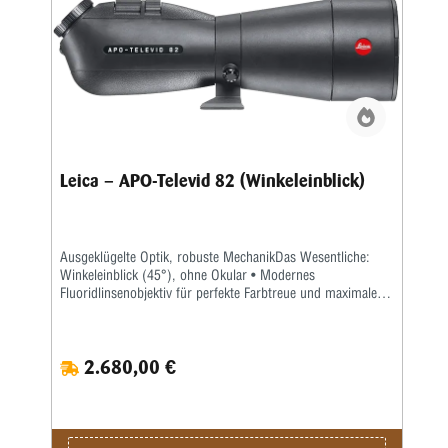
Leica – APO-Televid 82 (Winkeleinblick)
Ausgeklügelte Optik, robuste MechanikDas Wesentliche:
Winkeleinblick (45°), ohne Okular • Modernes
Fluoridlinsenobjektiv für perfekte Farbtreue und maximalen
Kontrast • Dualfokussierung für schnelles und präzises
Scharfstellen • Robust und geräuscharm in der Anwendung
dank gummiarmiertem Magnesium-Gehäuse • Wasser- und
2.680,00 €
schmutzabweisende AquaDura®-VergütungDas Leica APO-
Televid 82 bietet eine helle, natürliche, scharfe
Bildwiedergabe über das gesamten Sehfeld und alle
Vergrößerungen. Dank seines Objektivdurchmessers von 82
mm zeichnet sich das Spektiv durch eine hohe Lichtstärke