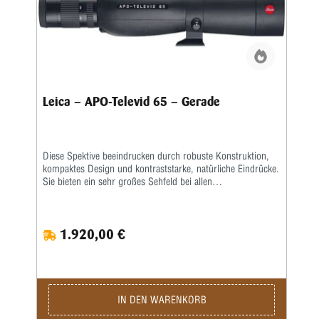
Leica – APO-Televid 65 – Gerade
Diese Spektive beeindrucken durch robuste Konstruktion,
kompaktes Design und kontraststarke, natürliche Eindrücke.
Sie bieten ein sehr großes Sehfeld bei allen
Vergrößerungen, detailscharfe Auflösung und maximale
Streulichtunterdrückung. Der Dualfokus ermöglicht ein
schnelles und präzises Scharfstellen in allen Situationen,
1.920,00 €
sodass man die Natur auf weite Distanzen hautnah erleben
kann.Abbildungen mit ausgezeichneter Farbtreue und
Schärfe bei maximalem Kontrast, schnelles und präzises
Scharfstellen dank Dualfokussierung präzise anpassbar auf
jede Beobachtungssituation und maximale Flexibilität bei der
Vergrößerung. Das zeichnet die APO-Televid-Spektive aus.
IN DEN WARENKORB
Das Leica APO-Televid 65 liefert speziell bei