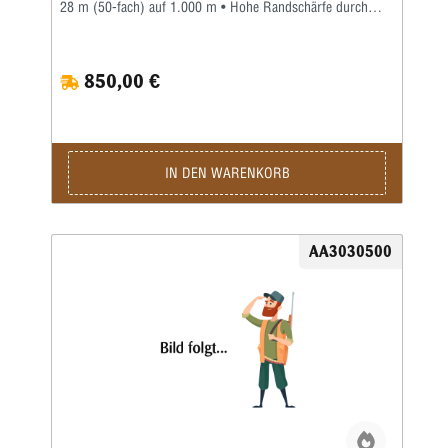
28 m (50-fach) auf 1.000 m • Hohe Randschärfe durch
asphärische Linsen • Bis 5 m druckwasserdicht •
Beschlagsicherheit durch aufwändige StickstofffüllungMit
dem Vario Okular 25x-50x WW ASPH. erhalten Sie eine
850,00 €
unübertroffene Bildqualität im gesamten Sehfeld – ohne
Einschränkungen und über den kompletten Zoombereich
hinweg. Und das bei einem überragend großen subjektiven
Sehfeld von bis zu 74° bei 50-facher
Vergrößerung.Lieferumfang: Okularköcher •
Okularschutzdeckel und Bajonettdeckel
IN DEN WARENKORB
AA3030500