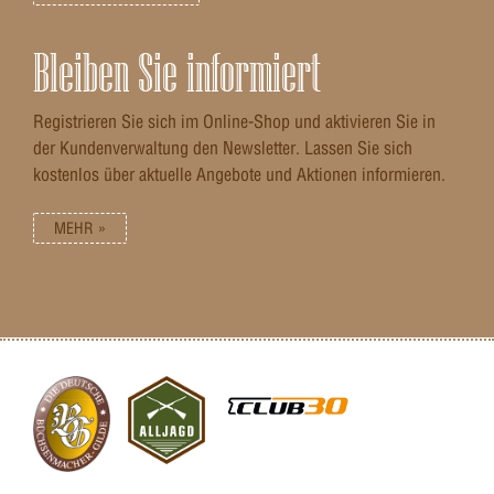
Bleiben Sie informiert
Registrieren Sie sich im Online-Shop und aktivieren Sie in
der Kundenverwaltung den Newsletter. Lassen Sie sich
kostenlos über aktuelle Angebote und Aktionen informieren.
MEHR »