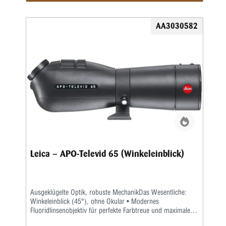
Tagbeobachtungen Bilder von ausgezeichneter Farbtreue,
Schärfe und Kontrast. Das Spektiv ist mit einer Länge von
nur 30 Zentimetern (Schrägeinblick) bzw. 29 Zentimetern
AA3030582
(Winkeleinblick) leicht zu tragen und besonders handlich,
bietet dabei jedoch die kürzeste Nahdistanz seiner Klasse
(2,9 m). Stöße und Erschütterungen werden von dem
widerstandsfähigen Gehäuse aus Magnesiumlegierung und
der Gummiarmierung wirksam absorbiert.
Leica – APO-Televid 65 (Winkeleinblick)
Ausgeklügelte Optik, robuste MechanikDas Wesentliche:
Winkeleinblick (45°), ohne Okular • Modernes
Fluoridlinsenobjektiv für perfekte Farbtreue und maximalen
Kontrast • Dualfokussierung für schnelles und präzises