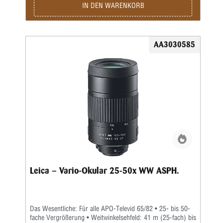
und Kompaktheit aus. Dies und die hervorragenden
IN DEN WARENKORB
Kontraste des Systems machen Beobachtungen und
Digiskopien selbst bei 90-facher Vergrößerung und
schwierigen Lichtverhältnissen zu einem Erlebnis. Der kurze
Nahbereich von 3,8 m erlaubt dem Betrachter einen
AA3030585
ungewöhnlichen Blick.Lieferumfang: Spektiv • Objektiv- und
Bajonettschutzdeckel
Leica – Vario-Okular 25-50x WW ASPH.
Das Wesentliche: Für alle APO-Televid 65/82 • 25- bis 50-
fache Vergrößerung • Weitwinkelsehfeld: 41 m (25-fach) bis