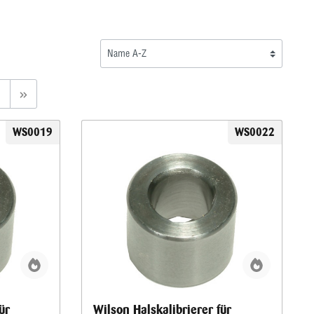
WS0019
WS0022
ür
Wilson Halskalibrierer für