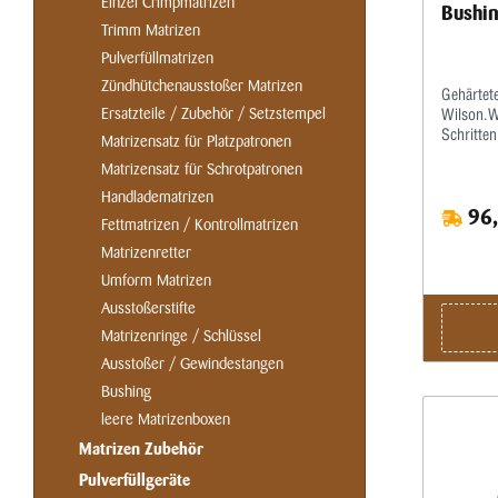
Einzel Crimpmatrizen
Bushin
Trimm Matrizen
Pulverfüllmatrizen
Zündhütchenausstoßer Matrizen
Gehärtet
Ersatzteile / Zubehör / Setzstempel
Wilson.Wi
Schritten
Matrizensatz für Platzpatronen
angegeben
Matrizensatz für Schrotpatronen
der Buch
aufgerieb
Handladematrizen
96,
zur Mitte
Fettmatrizen / Kontrollmatrizen
Dimensio
Matrizenretter
Buchse e
Markieru
Umform Matrizen
(Markier
Ausstoßerstifte
hauptsäch
unterno
Matrizenringe / Schlüssel
Messing v
Ausstoßer / Gewindestangen
und das 
Bushing
Feinabst
weniger z
leere Matrizenboxen
als die n
Matrizen Zubehör
Weise zu
ähnlichen
Pulverfüllgeräte
Halsbuch