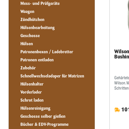
Mess- und Prüfgeräte
oder RCB
Möglichke
Waagen
Stahlhal
Zündhütchen
Sie den 
geladenen
Hülsenbearbeitung
0,003" a
Messing 
Geschosse
zurückfe
Hülsen
Halswand
zwei mult
Wilson
Patronenboxen / Ladebretter
Geschoss
Bushi
Patronen entladen
subtrahie
Zubehör
Schnellwechseladaper für Matrizen
Gehärtet
Wilson.Wi
Hülsenhalter
Schritten
Vorderlader
angegeben
der Buch
Schrot laden
aufgerieb
Hülsenreinigung
101
zur Mitte
Dimensio
Geschosse selber gießen
Buchse e
Bücher & EDV-Programme
Markieru