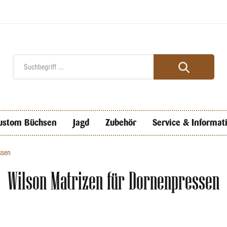
ustom Büchsen
Jagd
Zubehör
Service & Informat
ssen
Wilson Matrizen für Dornenpressen