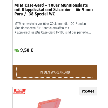
MTM Case-Gard – 100er Munitionskiste
mit Klappdeckel und Scharnier – für 9 mm
Para / .38 Special WC
MTM entwickelte vor über 30 Jahren die 100-Runden-
Munitionsboxen für Handfeuerwaffen mit
KlappverschlussDie Case-Gard P-100 sind der perfekte
Munitionsträger für den Handschützen, der mehrere
Stunden auf dem Schießstand verbringen möchte. Ideal
zum Aufbewahren von Nachladungen. Sie haben eine
9,50 €
griffige, abriebfeste Strukturoberfläche und sind stapelbar.
Auf den Snap-Lock-Verschluss und das mechanische
Scharnier über die gesamte Länge wird eine Garantie von
25 Jahren gewährt.Die Kaliber für jede Box sind auf der
Unterseite jeder Box aufgeführt • Ladungsetikett im
Lieferumfang enthalten • Farbe: Grünklar
IN DEN WARENKORB
PS5044