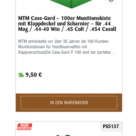
MTM Case-Gard – 100er Munitionskiste
mit Klappdeckel und Scharnier – für .44
Mag / .44-40 Win / .45 Colt / .454 Casull
MTM entwickelte vor über 30 Jahren die 100-Runden-
Munitionsboxen für Handfeuerwaffen mit
KlappverschlussDie Case-Gard P-100 sind der perfekte
Munitionsträger für den Handschützen, der mehrere
Stunden auf dem Schießstand verbringen möchte. Ideal
zum Aufbewahren von Nachladungen. Sie haben eine
9,50 €
griffige, abriebfeste Strukturoberfläche und sind stapelbar.
Auf den Snap-Lock-Verschluss und das mechanische
Scharnier über die gesamte Länge wird eine Garantie von
25 Jahren gewährt.Die Kaliber für jede Box sind auf der
Unterseite jeder Box aufgeführt • Ladungsetikett im
Lieferumfang enthalten • Farbe: Grün
IN DEN WARENKORB
PS5137