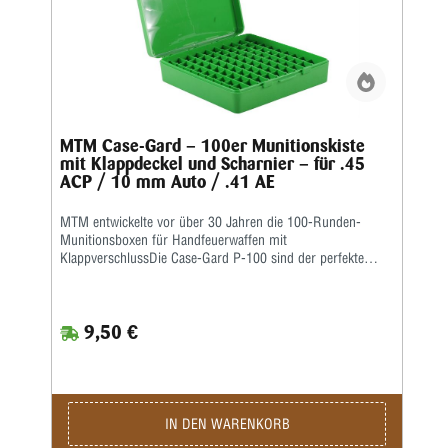
MTM Case-Gard – 100er Munitionskiste
mit Klappdeckel und Scharnier – für .45
ACP / 10 mm Auto / .41 AE
MTM entwickelte vor über 30 Jahren die 100-Runden-
Munitionsboxen für Handfeuerwaffen mit
KlappverschlussDie Case-Gard P-100 sind der perfekte
Munitionsträger für den Handschützen, der mehrere
Stunden auf dem Schießstand verbringen möchte. Ideal
zum Aufbewahren von Nachladungen. Sie haben eine
9,50 €
griffige, abriebfeste Strukturoberfläche und sind stapelbar.
Auf den Snap-Lock-Verschluss und das mechanische
Scharnier über die gesamte Länge wird eine Garantie von
25 Jahren gewährt.Die Kaliber für jede Box sind auf der
Unterseite jeder Box aufgeführt • Ladungsetikett im
Lieferumfang enthalten • Farbe: Grün
IN DEN WARENKORB