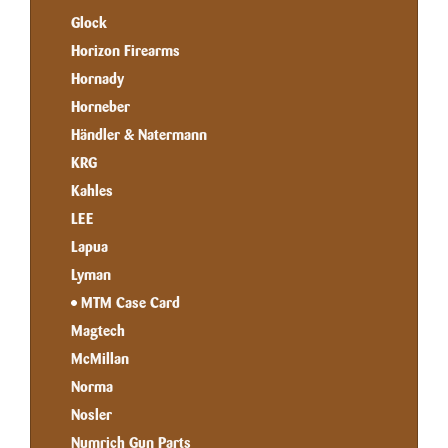
Glock
Horizon Firearms
Hornady
Horneber
Händler & Natermann
KRG
Kahles
LEE
Lapua
Lyman
MTM Case Card
Magtech
McMillan
Norma
Nosler
Numrich Gun Parts