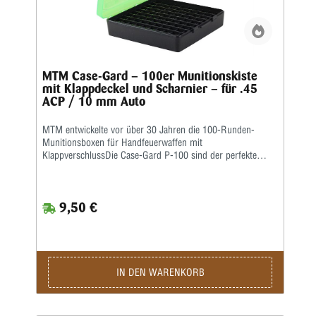
MTM Case-Gard – 100er Munitionskiste
mit Klappdeckel und Scharnier – für .45
ACP / 10 mm Auto
MTM entwickelte vor über 30 Jahren die 100-Runden-
Munitionsboxen für Handfeuerwaffen mit
KlappverschlussDie Case-Gard P-100 sind der perfekte
Munitionsträger für den Handschützen, der mehrere
Stunden auf dem Schießstand verbringen möchte. Ideal
zum Aufbewahren von Nachladungen. Sie haben eine
9,50 €
griffige, abriebfeste Strukturoberfläche und sind stapelbar.
Auf den Snap-Lock-Verschluss und das mechanische
Scharnier über die gesamte Länge wird eine Garantie von
25 Jahren gewährt.Die Kaliber für jede Box sind auf der
Unterseite jeder Box aufgeführt • Ladungsetikett im
Lieferumfang enthalten • Farbe: Grünklar
IN DEN WARENKORB