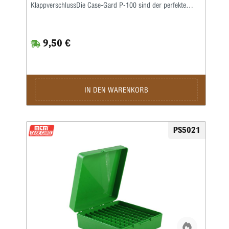
KlappverschlussDie Case-Gard P-100 sind der perfekte
Munitionsträger für den Handschützen, der mehrere
Stunden auf dem Schießstand verbringen möchte. Ideal
zum Aufbewahren von Nachladungen. Sie haben eine
9,50 €
griffige, abriebfeste Strukturoberfläche und sind stapelbar.
Auf den Snap-Lock-Verschluss und das mechanische
Scharnier über die gesamte Länge wird eine Garantie von
25 Jahren gewährt.Die Kaliber für jede Box sind auf der
Unterseite jeder Box aufgeführt • Ladungsetikett im
Lieferumfang enthalten • Farbe: Grün
IN DEN WARENKORB
PS5021