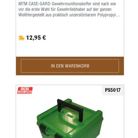
MTM CASE-GARD Gewehrmunitionskoffer sind nach wie
vor die erste Wahl für Gewehrliebhaber auf der ganzen
WeltHergestellt aus praktisch unzerstörbarem Polypropylen,
das sich nicht verzieht, reißt, absplittert, abblättert, sich
nicht ausdehnt oder zusammenzieht. Diese Box verfügt
außerdem über ein mechanisches Scharnier, das eine
12,95 €
Garantie für 1 Million Öffnungs-/Schließzyklen oder 25
Jahre bietet. Der Snap-Lock-Verschluss schützt den Inhalt
vor versehentlichem Verschütten. Jeder CASE-GARD 100
Munitionskiste liegt ein Ladungsetikett zur Aufzeichnung der
Ladungsdaten bei. Diese Art von CASE-GARD 100 ist in
zwei Größen erhältlich. Alle Patronen sind mit
IN DEN WARENKORB
Aufzählungszeichen aufgeführt. Farbe: Grün 22 BR, 22
Cheetah, 22 Sav. HP, 220 Swift, [ 225 / 243 / 25-284 / 307
/ 308 / 6mm-284 Win.], 25-35 WCF, 224 Wby. Mag., [ 250
/ 300 Sav.], 338 Fed., [ 22-250 / 244 / 25 / 260 /32 / 35 /
PS5017
6mm / 7mm-08 Rem.], 28-30 Sevens, 360 Nitro Exp 2
1/4”, 375 Rimless 2 1/4”, 5.6x52 Rimmed, [ 22 / 25 / 6mm
PPC/ BR / 6.5 Creedmoor], 6.5x257 Roberts, 6.5-284,
6.5x50 Jap. Arisaka, 6.8x51, 277 Fury, 7x57, 7.35 Carcano,
7.5x54 French MAS, 7.65x53 Mauser, 7mm TCU Maximale
Gesamtlänge: 3.04'' - 7,72 cm