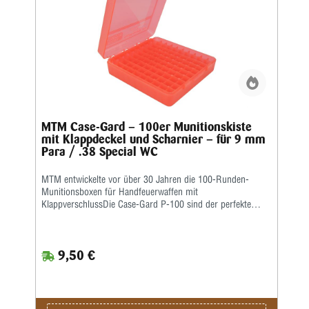
MTM Case-Gard – 100er Munitionskiste
mit Klappdeckel und Scharnier – für 9 mm
Para / .38 Special WC
MTM entwickelte vor über 30 Jahren die 100-Runden-
Munitionsboxen für Handfeuerwaffen mit
KlappverschlussDie Case-Gard P-100 sind der perfekte
Munitionsträger für den Handschützen, der mehrere
Stunden auf dem Schießstand verbringen möchte. Ideal
zum Aufbewahren von Nachladungen. Sie haben eine
9,50 €
griffige, abriebfeste Strukturoberfläche und sind stapelbar.
Auf den Snap-Lock-Verschluss und das mechanische
Scharnier über die gesamte Länge wird eine Garantie von
25 Jahren gewährt.Die Kaliber für jede Box sind auf der
Unterseite jeder Box aufgeführt • Ladungsetikett im