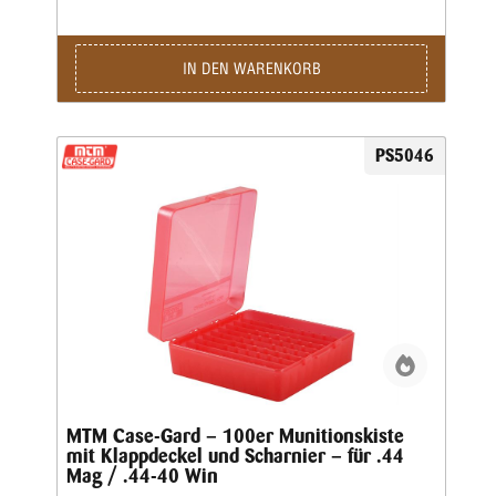
Scharnier über die gesamte Länge wird eine Garantie von
25 Jahren gewährt.Die Kaliber für jede Box sind auf der
Unterseite jeder Box aufgeführt • Ladungsetikett im
Lieferumfang enthalten • Farbe: Grünklar
IN DEN WARENKORB
PS5046
MTM Case-Gard – 100er Munitionskiste
mit Klappdeckel und Scharnier – für .44
Mag / .44-40 Win