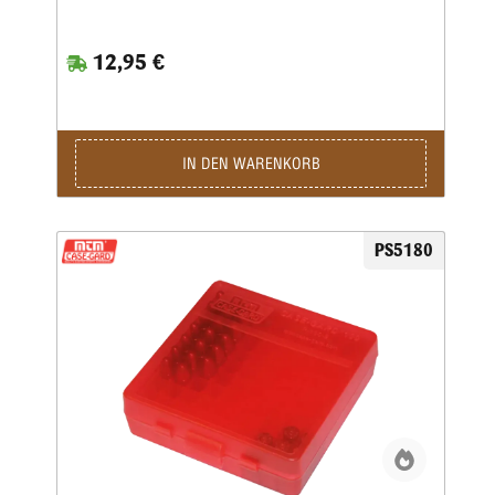
können mit Klebeband oder Tacker versehen werden • Gut
für Tausende von Runden
12,95 €
IN DEN WARENKORB
PS5180