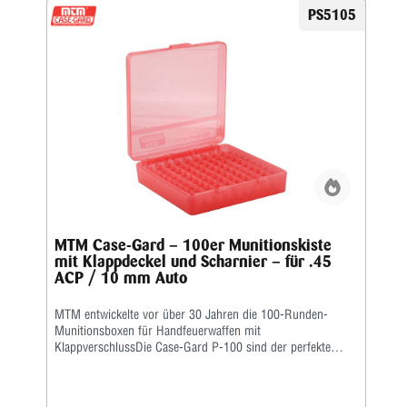
PS5105
MTM Case-Gard – 100er Munitionskiste
mit Klappdeckel und Scharnier – für .45
ACP / 10 mm Auto
MTM entwickelte vor über 30 Jahren die 100-Runden-
Munitionsboxen für Handfeuerwaffen mit
KlappverschlussDie Case-Gard P-100 sind der perfekte
Munitionsträger für den Handschützen, der mehrere
Stunden auf dem Schießstand verbringen möchte. Ideal
zum Aufbewahren von Nachladungen. Sie haben eine