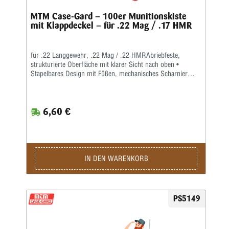
MTM Case-Gard – 100er Munitionskiste
mit Klappdeckel – für .22 Mag / .17 HMR
für .22 Langgewehr, .22 Mag / .22 HMRAbriebfeste,
strukturierte Oberfläche mit klarer Sicht nach oben •
Stapelbares Design mit Füßen, mechanisches Scharnier
über die gesamte Länge • Schnappverschluss • Farbe:
RotklarKonzipiert für Wildtierjäger, Wochenend-Plinker und
alle, die ihre .22-Langgewehr- oder HMR-Munition
6,60 €
organisieren müssen. Die P-100-Serie verfügt über eine
abriebfeste, strukturierte Oberfläche, einen
Schnappverschluss, Stapelfüße und ein durchgehendes
mechanisches Scharnier.
IN DEN WARENKORB
PS5149