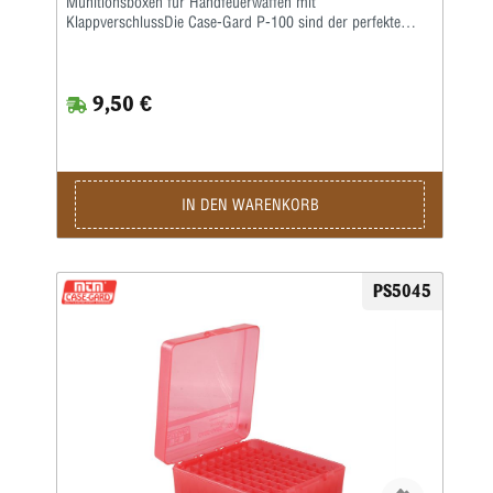
Munitionsboxen für Handfeuerwaffen mit
KlappverschlussDie Case-Gard P-100 sind der perfekte
Munitionsträger für den Handschützen, der mehrere
Stunden auf dem Schießstand verbringen möchte. Ideal
zum Aufbewahren von Nachladungen. Sie haben eine
9,50 €
griffige, abriebfeste Strukturoberfläche und sind stapelbar.
Auf den Snap-Lock-Verschluss und das mechanische
Scharnier über die gesamte Länge wird eine Garantie von
25 Jahren gewährt.Die Kaliber für jede Box sind auf der
Unterseite jeder Box aufgeführt • Ladungsetikett im
Lieferumfang enthalten • Farbe: Grünklar
IN DEN WARENKORB
PS5045