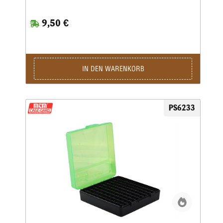
Stunden auf dem Schießstand verbringen möchte. Ideal
zum Aufbewahren von Nachladungen. Sie haben eine
9,50 €
griffige, abriebfeste Strukturoberfläche und sind stapelbar.
Auf den Snap-Lock-Verschluss und das mechanische
Scharnier über die gesamte Länge wird eine Garantie von
25 Jahren gewährt.Die Kaliber für jede Box sind auf der
Unterseite jeder Box aufgeführt • Ladungsetikett im
Lieferumfang enthalten • Farbe: Grün
IN DEN WARENKORB
PS6233