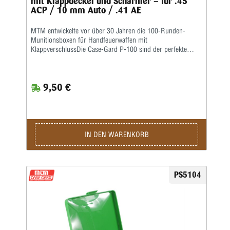
mit Klappdeckel und Scharnier – für .45
ACP / 10 mm Auto / .41 AE
MTM entwickelte vor über 30 Jahren die 100-Runden-
Munitionsboxen für Handfeuerwaffen mit
KlappverschlussDie Case-Gard P-100 sind der perfekte
Munitionsträger für den Handschützen, der mehrere
Stunden auf dem Schießstand verbringen möchte. Ideal
zum Aufbewahren von Nachladungen. Sie haben eine
9,50 €
griffige, abriebfeste Strukturoberfläche und sind stapelbar.
Auf den Snap-Lock-Verschluss und das mechanische
Scharnier über die gesamte Länge wird eine Garantie von
25 Jahren gewährt.Die Kaliber für jede Box sind auf der
Unterseite jeder Box aufgeführt • Ladungsetikett im
Lieferumfang enthalten • Farbe: Blauklar
IN DEN WARENKORB
PS5104