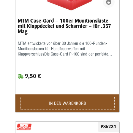
MTM Case-Gard – 100er Munitionskiste
mit Klappdeckel und Scharnier – für .357
Mag
MTM entwickelte vor über 30 Jahren die 100-Runden-
Munitionsboxen für Handfeuerwaffen mit
KlappverschlussDie Case-Gard P-100 sind der perfekte
Munitionsträger für den Handschützen, der mehrere
Stunden auf dem Schießstand verbringen möchte. Ideal
zum Aufbewahren von Nachladungen. Sie haben eine
9,50 €
griffige, abriebfeste Strukturoberfläche und sind stapelbar.
Auf den Snap-Lock-Verschluss und das mechanische
Scharnier über die gesamte Länge wird eine Garantie von
25 Jahren gewährt.Die Kaliber für jede Box sind auf der
Unterseite jeder Box aufgeführt • Ladungsetikett im
Lieferumfang enthalten • Farbe: Rotklar
IN DEN WARENKORB
PS6231