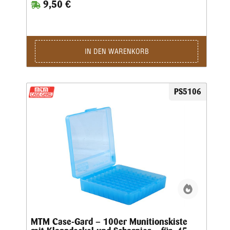
9,50 €
griffige, abriebfeste Strukturoberfläche und sind stapelbar.
Auf den Snap-Lock-Verschluss und das mechanische
Scharnier über die gesamte Länge wird eine Garantie von
25 Jahren gewährt.Die Kaliber für jede Box sind auf der
Unterseite jeder Box aufgeführt • Ladungsetikett im
Lieferumfang enthalten • Farbe: Rotklar
IN DEN WARENKORB
PS5106
MTM Case-Gard – 100er Munitionskiste