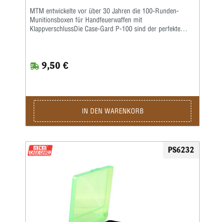
MTM entwickelte vor über 30 Jahren die 100-Runden-
Munitionsboxen für Handfeuerwaffen mit
KlappverschlussDie Case-Gard P-100 sind der perfekte
Munitionsträger für den Handschützen, der mehrere
Stunden auf dem Schießstand verbringen möchte. Ideal
zum Aufbewahren von Nachladungen. Sie haben eine
9,50 €
griffige, abriebfeste Strukturoberfläche und sind stapelbar.
Auf den Snap-Lock-Verschluss und das mechanische
Scharnier über die gesamte Länge wird eine Garantie von
25 Jahren gewährt.Die Kaliber für jede Box sind auf der
Unterseite jeder Box aufgeführt • Ladungsetikett im
Lieferumfang enthalten • Farbe: Rotklar
IN DEN WARENKORB
PS6232