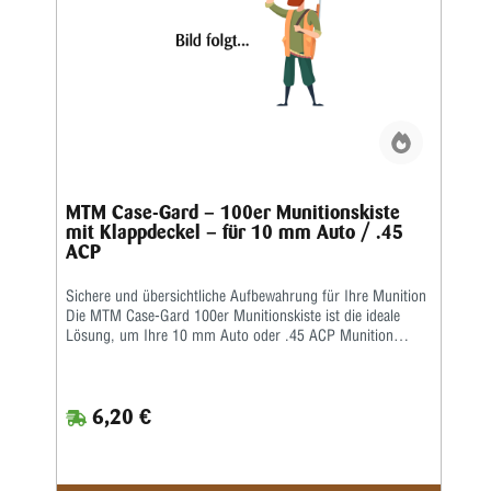
MTM Case-Gard – 100er Munitionskiste
mit Klappdeckel – für 10 mm Auto / .45
ACP
Sichere und übersichtliche Aufbewahrung für Ihre Munition
Die MTM Case-Gard 100er Munitionskiste ist die ideale
Lösung, um Ihre 10 mm Auto oder .45 ACP Munition
sicher, geordnet und griffbereit zu lagern. Diese
hochwertige Munitionsbox wurde speziell für Sportschützen,
Jäger und Wiederlader entwickelt, die Wert auf Qualität,
6,20 €
Langlebigkeit und Funktionalität legen. Robust, stapelbar
und langlebig Die MTM Case-Gard 100er Munitionskiste
besteht aus schlagfestem Kunststoff, der selbst bei häufiger
Nutzung und wechselnden Temperaturen formstabil bleibt.