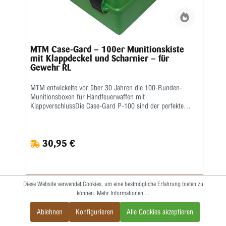
MTM Case-Gard – 100er Munitionskiste
mit Klappdeckel und Scharnier – für
Gewehr RL
MTM entwickelte vor über 30 Jahren die 100-Runden-
Munitionsboxen für Handfeuerwaffen mit
KlappverschlussDie Case-Gard P-100 sind der perfekte
Munitionsträger für den Handschützen, der mehrere
Stunden auf dem Schießstand verbringen möchte. Ideal
zum Aufbewahren von Nachladungen. Sie haben eine
30,95 €
griffige, abriebfeste Strukturoberfläche und sind stapelbar.
Auf den Snap-Lock-Verschluss und das mechanische
Scharnier über die gesamte Länge wird eine Garantie von
25 Jahren gewährt.Die Kaliber für jede Box sind auf der
Unterseite jeder Box aufgeführt • Ladungsetikett im
Diese Website verwendet Cookies, um eine bestmögliche Erfahrung bieten zu
Lieferumfang enthalten • Farbe: Grün
IN DEN WARENKORB
können.
Mehr Informationen ...
Ablehnen
Konfigurieren
Alle Cookies akzeptieren