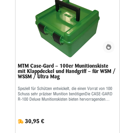
MTM Case-Gard – 100er Munitionskiste
mit Klappdeckel und Handgriff – für WSM /
WSSM / Ultra Mag
Speziell für Schützen entwickelt, die einen Vorrat von 100
Schuss sehr präziser Munition benötigenDie CASE-GARD
R-100 Deluxe Munitionskisten bieten hervorragenden
Schutz für Ihre Nachladungen. Wenn sich die Patronen in
der unteren Position befinden, werden sie durch vier
spezielle Finger geschützt, die verhindern, dass Ihre Kugeln
30,95 €
den Boden der Schachtel treffen und Schäden an der Spitze
verursachen, was die Flugeigenschaften verändern kann. Es
verfügt über verstellbare Innenschalen, die zwei