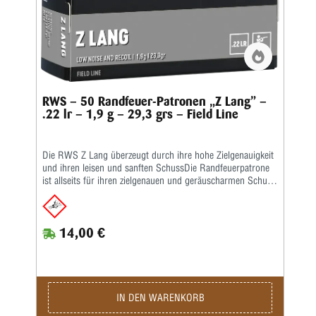
RWS – 50 Randfeuer-Patronen „Z Lang” –
.22 lr – 1,9 g – 29,3 grs – Field Line
Die RWS Z Lang überzeugt durch ihre hohe Zielgenauigkeit
und ihren leisen und sanften SchussDie Randfeuerpatrone
ist allseits für ihren zielgenauen und geräuscharmen Schuss
bekannt. Der Schuss ist so leise, dass selbst das Schießen
im geschlossenen Raum ohne einen Gehörschutz möglich
ist. Aufgrund dieses Schussverhaltens und ihrer enormen
14,00 €
Zuverlässigkeit ist die RWS Z Lang unter Sportschützen
eine sehr beliebte Trainings- sowie Wettkampfmunition
sowohl im Breiten- als auch im Leistungssport.Kaliber: .22
lr • Gewicht: 1,9 g • Grains: 29,3 • Geschoss-Art: BR •
Bleifrei: Nein • Waffentyp: Gewehr • Anwendungsgebiete:
Salonschießen (DK) / Königsschießen (Vogelschießen) /
IN DEN WARENKORB
Plinking