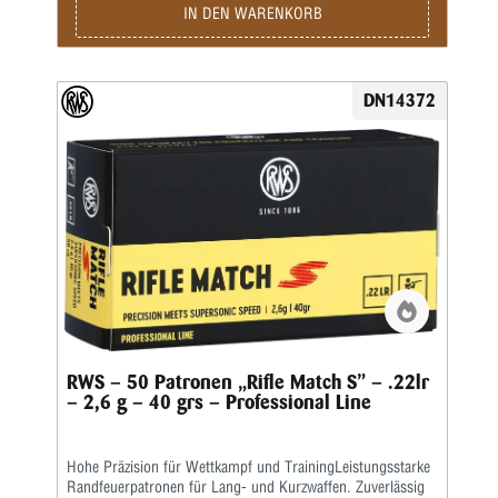
Art: BR • Bleifrei: Nein • Waffentyp: Gewehr • BC-Wert:
IN DEN WARENKORB
0,132 • Anwendungsgebiete: Training / Wettkampf •
Geeignet für: Kleinkaliber 50 m liegend / Kleinkaliber 100 m
stehend / Kleinkaliber 50 m Dreistellung / Kleinkaliber 100
m liegend / Salonschießen (DK) / Biathlon 50 m
DN14372
RWS – 50 Patronen „Rifle Match S” – .22lr
– 2,6 g – 40 grs – Professional Line
Hohe Präzision für Wettkampf und TrainingLeistungsstarke
Randfeuerpatronen für Lang- und Kurzwaffen. Zuverlässig