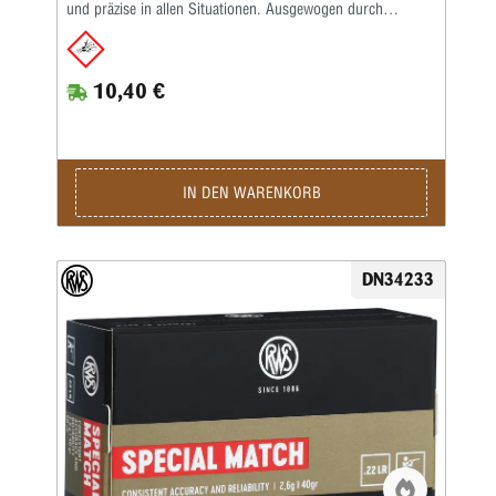
und präzise in allen Situationen. Ausgewogen durch
spezielle Zusammenstellung hochwertiger Komponenten –
vom Geschoss über das ausgewählte Pulver bis hin zur
hochpräzisen Laborierung.Die Merkmale auf einen Blick:
10,40 €
Schnelle Trainings- und Wettkampfpatrone •
Geschwindigkeit im Überschallbereich • Hohe Präzision
sowohl auf 50 m als auch auf 100 m • Alternative bei
sensiblen Läufen • Trainingspatrone zur R 100 • Kaliber: .22
lang für Büchsen • Bleigeschoss, 2,6 g, V0 345 m/s
(Lauflänge: 65 cm)Kaliber: .22 lr • Gewicht: 2,6 g • Grains:
IN DEN WARENKORB
40 • Geschoss-Art: BR • Bleifrei: Nein • Waffentyp: Gewehr
• BC-Wert: 0,132 • Anwendungsgebiete: Training /
Wettkampf • Geeignet für: Kleinkaliber 50 m liegend /
Kleinkaliber 100 m stehend / Kleinkaliber 50 m Dreistellung
DN34233
/ Kleinkaliber 100 m liegend / Salonschießen (DK) / Biathlon
50 m