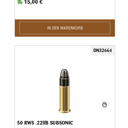
15,00 €
Dadurch wurden Bedingungen geschaffen, die denen der
Wettkämpfe ähneln. Die Patrone hat ein 2,6 g (40 gr)
schweres Blei-Rundkopfprojektil mit einer konstanten
Mündungsgeschwindigkeit von 320 m/s bei -20 °C. Sie hat
ein bleifreies Anzündhütchen, das für eine zuverlässige
Zündung sorgt und Verschmutzungen in der Umgebung des
IN DEN WARENKORB
Schützen verhindert.Die wichtigsten Merkmale auf einen
Blick: Wettkampfqualität für Biathleten • Empfohlen für
Training und Wettkampf • Unvergleichliche Präzision und
Beständigkeit dank einzigartiger Produktionsverfahren •
DN32664
Entwickelt mit Kühlsystemen für beste Ergebnisse bis -20
°CKaliber: .22 lr • Gewicht: 2,6 g • Grains: 40 • Geschoss-
Art: BR • Bleifrei: Nein • Waffentyp: Gewehr • BC-Wert:
0,136 • Anwendungsgebiete: Training/ Wettkampf •
Geeignet für: Biathlon 50 m
50 RWS .22lfB SUBSONIC