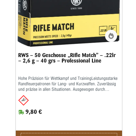
RWS – 50 Geschosse „Rifle Match” – .22lr
– 2,6 g – 40 grs – Professional Line
Hohe Präzision für Wettkampf und TrainingLeistungsstarke
Randfeuerpatronen für Lang- und Kurzwaffen. Zuverlässig
und präzise in allen Situationen. Ausgewogen durch
spezielle Zusammenstellung hochwertiger Komponenten –
vom Geschoss über das ausgewählte Pulver bis hin zur
hochpräzisen Laborierung.Die Merkmale auf einen Blick:
9,80 €
Das Ass im Gewehr • Spezialpatrone für den Gewehrbereich
• Optimale Geschwindigkeitsentwicklung • Sehr gutes
Leistungsbild • Attraktiver Preis • Kaliber: .22 lang für
Büchsen • Bleigeschoss, 2,6 g, V0 330 m/s (Lauflänge: 65
cm)Kaliber: .22 lr • Gewicht: 2,6 g • Grains: 40 • Geschoss-