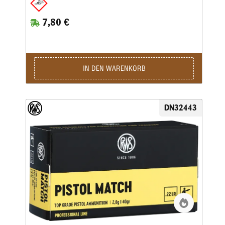
sie zu einer idealen Patrone für Einsteiger und alle Schützen,
die ihr Trainings-Budget schonen möchten.Kaliber: .22 lr •
7,80 €
Gewicht: 2,6 g • Grains: 40 • Geschoss-Art: BR • Bleifrei:
Nein • Waffentyp: Gewehr / Pistole • Anwendungsgebiete:
Breitensport / Training / Wettkampf • Geeignet für:
Kleinkaliber 100 m stehend, Kleinkaliber 50 m Dreistellung,
Salonschießen (DK), Sommerbiathlon, Plinking,
Sportpistole, Standardpistole, Feldpistole
IN DEN WARENKORB
DN32443