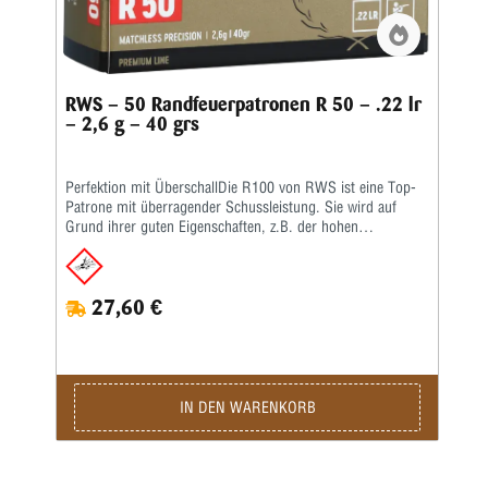
RWS – 50 Randfeuerpatronen R 50 – .22 lr
– 2,6 g – 40 grs
Perfektion mit ÜberschallDie R100 von RWS ist eine Top-
Patrone mit überragender Schussleistung. Sie wird auf
Grund ihrer guten Eigenschaften, z.B. der hohen
Geschwindigkeit im Überschallbereich, von international
erfolgreichen Sportschützen bevorzugt. Egal ob auf 50 m
oder 100 m die R100 ist für beides bestens geeignet. Sie
27,60 €
bietet eine hohe Präzision beim Schießen mit dem Gewehr
oder Pistole. Die R100 gehört zu den Randfeuerpatronen,
welche speziell für Biathleten hervorragend geeignet
ist.Kaliber: .22 lr • Gewicht: 2,6 g • Grains: 40 • Art:
Matchless Precision • Geschoss-Art: BR • Waffentyp:
Gewehr / Pistole • Bleifrei: Nein • BC-Wert: 0,136 •
IN DEN WARENKORB
Anwendungsgebiete: Training, Wettkampf • Geeignet für:
Kleinkaliber 100 m liegend, Kleinkaliber 100 m stehend,
Kleinkaliber 50 m Dreistellung, Biathlon 50 m, 100 Meter
liegend, Benchrest 50 m, Freie Pistole, Sommerbiathlon