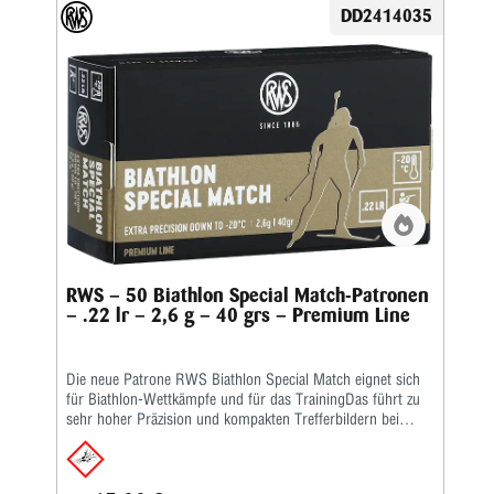
Umgebung des Schützen verhindert.Die wichtigsten
DD2414035
Merkmale auf einen Blick: Der neue Präzisionsstandard für
Biathleten • Unvergleichliche Präzision und Beständigkeit
dank einzigartiger Produktionsverfahren • Jede Charge wird
nach den höchsten Standards geprüft und getestet •
Gleichmäßige Geschwindigkeit auch bei niedrigen
Temperaturen • Entwickelt mit Kühlsystemen für beste
Ergebnisse bis -20 °CKaliber: .22 lr • Gewicht: 2,6 g •
Grains: 40 • Geschoss-Art: BR • Bleifrei: Nein • Waffentyp:
Gewehr • BC-Wert: 0,136 • Anwendungsgebiete: Training/
Wettkampf • Geeignet für: Biathlon 50 m
RWS – 50 Biathlon Special Match-Patronen
– .22 lr – 2,6 g – 40 grs – Premium Line
Die neue Patrone RWS Biathlon Special Match eignet sich
für Biathlon-Wettkämpfe und für das TrainingDas führt zu
sehr hoher Präzision und kompakten Trefferbildern bei
Temperaturen bis -20 °C. Um diesen Qualitätsstandard zu
erreichen, wurde die Patrone Biathlon Special Match mit
einem speziellen Kühlsystem entwickelt und getestet.