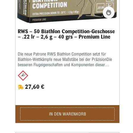
Flugbahn und eine überzeugende Leistung auf dem
Schießstand sowie bei zulässigen jagdlichen Anwendungen.
Dank der bewährten RWS-Fertigungsqualität erhalten Sie
eine Premium-Randfeuerpatrone, auf die Sie sich jederzeit
verlassen können. ! Verkauf nur mit gültigem
Erwerbsnachweis !
RWS – 50 Biathlon Competition-Geschosse
– .22 lr – 2,6 g – 40 grs – Premium Line
Die neue Patrone RWS Biathlon Competition setzt für
Biathlon-Wettkämpfe neue Maßstäbe bei der PräzisionDie
besseren Flugeigenschaften und Komponenten dieser
Patrone sorgen für einzigartige Präzision bei Temperaturen
bis -20 °C. Das kompaktere Trefferbild der RWS Biathlon
Competition im Vergleich zum wichtigsten
27,60 €
Konkurrenzprodukt beweist die höhere Genauigkeit dieser
Patrone. Um diesen Qualitätsstandard zu erreichen, wurde
die Munition mit einem speziellen Kühlsystem entwickelt
und getestet. Dadurch wurden Bedingungen geschaffen, die
denen der Wettkämpfe ähneln. Die Patrone hat ein 2,6 g
(40 gr) schweres Blei-Rundkopfgeschoss mit einer
IN DEN WARENKORB
konstanten Mündungsgeschwindigkeit von 320 m/s bei -20
°C. Sie hat ein bleifreies Anzündhütchen, das für eine
zuverlässige Zündung sorgt und Verschmutzungen in der