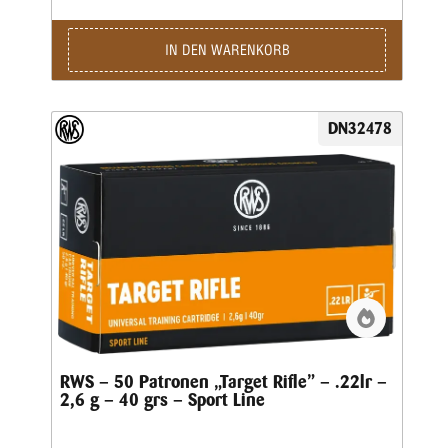
Gewicht: 2,6 g • Grains: 40 • Geschoss-Art: BR • Bleifrei:
Nein • Waffentyp: Pistole • BC-Wert: 0,132 •
Anwendungsgebiete: Training / Wettkampf • Geeignet für:
IN DEN WARENKORB
Plinking / Sportpistole / Standardpistole / Feldpistole
DN32478
RWS – 50 Patronen „Target Rifle” – .22lr –
2,6 g – 40 grs – Sport Line