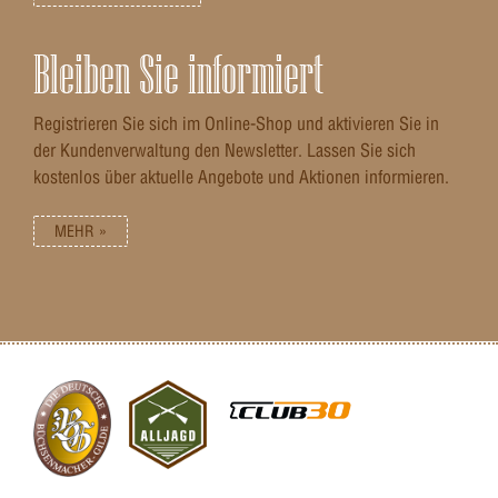
Bleiben Sie informiert
Registrieren Sie sich im Online-Shop und aktivieren Sie in
der Kundenverwaltung den Newsletter. Lassen Sie sich
kostenlos über aktuelle Angebote und Aktionen informieren.
MEHR »