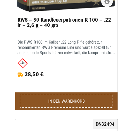
RWS – 50 Randfeuerpatronen R 100 – .22
lr – 2,6 g – 40 grs
Die RWS R100 im Kaliber .22 Long Rifle gehört zur
renommierten RWS Premium Line und wurde speziell für
ambitionierte Sportschützen entwickelt, die kompromisslose
Präzision und maximale Schussleistung verlangen. Ob im
Wettkampf oder beim anspruchsvollen Training – die RWS
R100 überzeugt mit außergewöhnlicher Fertigungsqualität,
28,50 €
hervorragender Konstanz und engsten Schussbildern. Als
Premium-Matchpatrone genießt die RWS R100 weltweit
einen ausgezeichneten Ruf und wird von zahlreichen
nationalen und internationalen Spitzenschützen eingesetzt.
Dank ihrer hohen Mündungsgeschwindigkeit im
Überschallbereich eignet sie sich besonders für KK-
IN DEN WARENKORB
Gewehrdisziplinen auf 50 und 100 Metern.Die RWS
Premium Line steht seit Jahrzehnten für höchste Qualität im
Kleinkaliberschießen. Die R100 wird nach denselben hohen
Fertigungsstandards produziert, für die RWS weltweit
DN32494
bekannt ist. Hochwertige Materialien, modernste