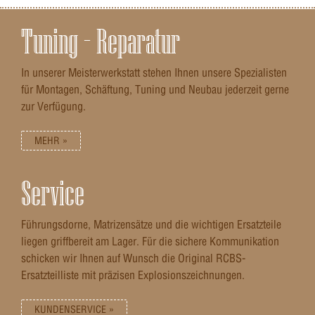
Tuning – Reparatur
In unserer Meisterwerkstatt stehen Ihnen unsere Spezialisten
für Montagen, Schäftung, Tuning und Neubau jederzeit gerne
zur Verfügung.
MEHR »
Service
Führungsdorne, Matrizensätze und die wichtigen Ersatzteile
liegen griffbereit am Lager. Für die sichere Kommunikation
schicken wir Ihnen auf Wunsch die Original RCBS-
Ersatzteilliste mit präzisen Explosionszeichnungen.
KUNDENSERVICE »