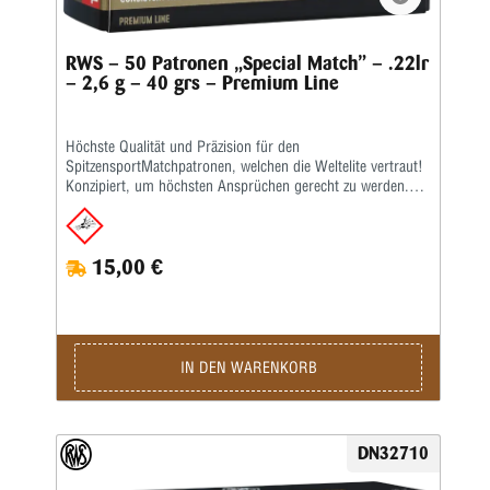
RWS – 50 Patronen „Special Match” – .22lr
– 2,6 g – 40 grs – Premium Line
Höchste Qualität und Präzision für den
SpitzensportMatchpatronen, welchen die Weltelite vertraut!
Konzipiert, um höchsten Ansprüchen gerecht zu werden.
Durch ausgewählte Materialbeschaffenheit, enge
Fertigungstoleranzen und professionelle Präzisionsprüfung
kompromisslos in puncto Qualität und Zuverlässigkeit – für
15,00 €
exakte Treffer und kleinste, gleichmäßige Schussbilder.Die
Merkmale auf einen Blick: Sehr hohe Qualität und Präzision
• Reduziert in Wettkampf und Training die Fehlerquote •
Empfohlen für den Gesamtbereich KK-Gewehr sowie Freie
Pistole und Sportpistole • Kaliber: .22 lang für Büchsen •
Bleigeschoss, 2,6 g, V0 330 m/s (Lauflänge: 65 cm)Kaliber:
IN DEN WARENKORB
.22 lr • Gewicht: 2,6 g • Grains: 40 • Geschoss-Art: BR •
Bleifrei: Nein • Waffentyp: Gewehr / Pistole • BC-Wert:
0,132 • Anwendungsgebiete: Training / Wettkampf •
Geeignet für: Kleinkaliber 50 m liegend / Kleinkaliber 100 m
DN32710
stehend / Kleinkaliber 50 m Dreistellung / Kleinkaliber 100
m liegend / Salonschießen (DK) / Biathlon 50 m