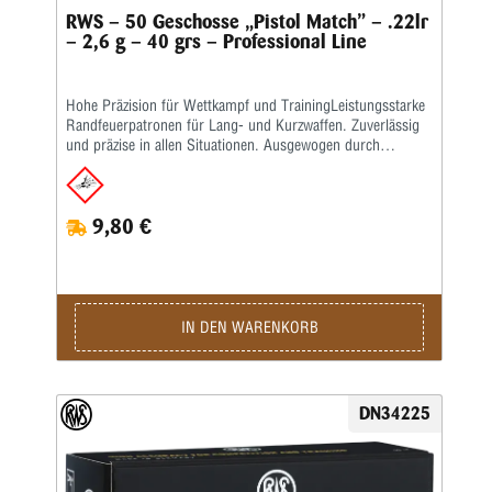
RWS – 50 Geschosse „Pistol Match” – .22lr
– 2,6 g – 40 grs – Professional Line
Hohe Präzision für Wettkampf und TrainingLeistungsstarke
Randfeuerpatronen für Lang- und Kurzwaffen. Zuverlässig
und präzise in allen Situationen. Ausgewogen durch
spezielle Zusammenstellung hochwertiger Komponenten –
vom Geschoss über das ausgewählte Pulver bis hin zur
hochpräzisen Laborierung.Die Merkmale auf einen Blick:
9,80 €
Sichere Funktion und hohe Präzision Ideal für Sport- und
Standardpistole auf 25 m • Zuverlässige Funktion auch in
sensiblen Pistolen • Hervorragende innenballistische Werte •
Kraftsparend durch geringe Belastung der Armmuskulatur •
Überzeugendes Preis-Leistungs-Verhältnis • Kaliber: .22
lang für Büchsen • Bleigeschoss, 2,6 g, V0 275 m/s
IN DEN WARENKORB
(Lauflänge: 13 cm)Kaliber: .22 lr • Gewicht: 2,6 g • Grains:
40 • Geschoss-Art: BR • Bleifrei: Nein • Waffentyp: Pistole •
BC-Wert: 0,132 • Anwendungsgebiete: Training /
Wettkampf • Geeignet für: Sportpistole / Standardpistole /
DN34225
Schnellfeuerpistole / Feldpistole