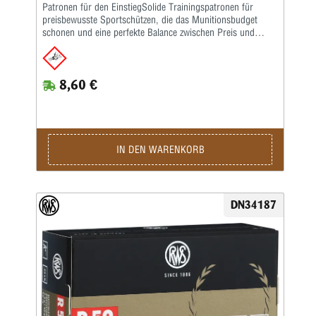
Patronen für den EinstiegSolide Trainingspatronen für
preisbewusste Sportschützen, die das Munitionsbudget
schonen und eine perfekte Balance zwischen Preis und
Leistung bieten – speziell bei intensiven Schießeinheiten mit
hohen Schussfolgen.Die Merkmale auf einen Blick:
Konkurrenzlose Qualität als Universalpatrone •
8,60 €
Regelmäßige, gute Schussleistung • Ausgeglichene
Geschwindigkeit • Bewährte Gewehrpatrone für das Training
• Kaliber: .22 lang für Büchsen • Bleigeschoss, 2,6 g, V0
330 m/s (Lauflänge: 65 cm)Kaliber: .22 lr • Gewicht: 2,6 g
• Grains: 40 • Geschoss-Art: BR • Bleifrei: Nein •
Waffentyp: Gewehr • BC-Wert: 0,132 • Anwendungsgebiete:
IN DEN WARENKORB
Training / Wettkampf • Geeignet für: Kleinkaliber 100 m
stehend / Kleinkaliber 50 m Dreistellung / Biathlon 50 m /
Sommerbiathlon / Plinking
DN34187