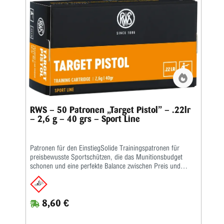
RWS – 50 Patronen „Target Pistol” – .22lr
– 2,6 g – 40 grs – Sport Line
Patronen für den EinstiegSolide Trainingspatronen für
preisbewusste Sportschützen, die das Munitionsbudget
schonen und eine perfekte Balance zwischen Preis und
Leistung bieten – speziell bei intensiven Schießeinheiten mit
hohen Schussfolgen.Die Merkmale auf einen Blick: Schnelle
Trainingspatrone • Präzise und zuverlässig • Die Patrone
8,60 €
funktioniert auch in kritischen Pistolen und • Halbautomaten
zuverlässig • Kaliber: .22 lang für Büchsen • Bleigeschoss,
2,6 g, V0 285 m/s (Lauflänge: 13 cm)Kaliber: .22 lr •