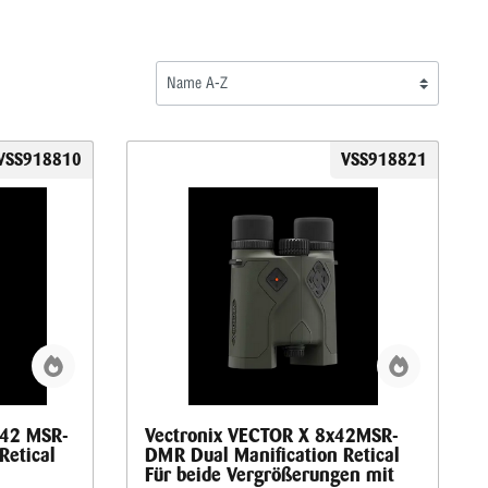
VSS918810
VSS918821
x42 MSR-
Vectronix VECTOR X 8x42MSR-
Retical
DMR Dual Manification Retical
Für beide Vergrößerungen mit