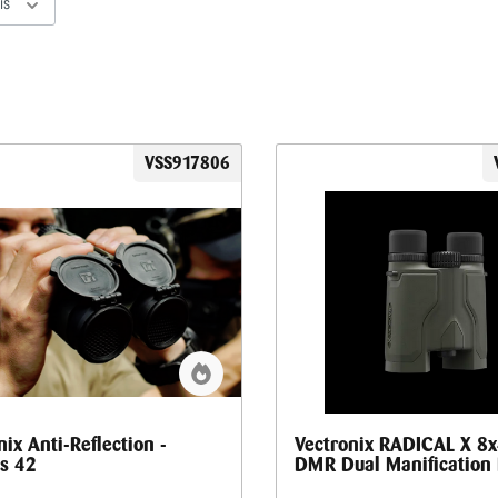
is
VSS917806
nix Anti-Reflection -
Vectronix RADICAL X 8
s 42
DMR Dual Manification 