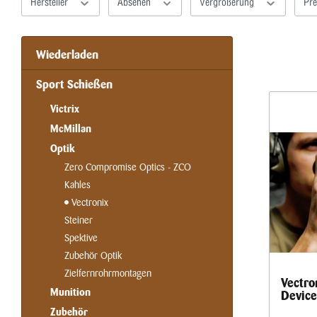
Hersteller
Absehen
Vergrößerung
Pre
Wiederladen
Sport Schießen
Victrix
McMillan
Optik
Zero Compromise Optics - ZCO
Kahles
Vectronix
Steiner
Spektive
Zubehör Optik
Zielfernrohrmontagen
Vectro
Munition
Device
Zubehör