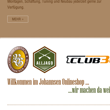
Montagen, Schäftung, Tuning und Neubau jederzeit gerne zur
Verfügung.
MEHR »
Willkommen im Johannsen Onlineshop ...
...wir machen da we