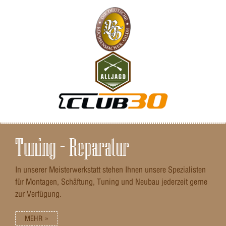
Tuning – Reparatur
In unserer Meisterwerkstatt stehen Ihnen unsere Spezialisten
für Montagen, Schäftung, Tuning und Neubau jederzeit gerne
zur Verfügung.
MEHR »