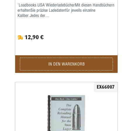
'Loadbooks USA'WiederladebücherMit diesen Handbüchern
erhaltenSie präzise Ladedatenfür jeweils einzelne
Kaliber.Jedes der
kaliberspezifischenWiederladebücherenthält sehr
ausführlicheInformationen der führenden
amerikanischenGeschoss- und Pulverhersteller wie
12,90 €
Accurate,Aliant, Hodgdon, Hornady, IMR, Lyman,
Nosler,RCBS, Sierra, Speer und Winchester.
AlleLadebücher sind auf extra schwererem Papiergedruckt
und mit Spiralheftung versehen, sodasssie auf jeder
Oberfläche flach aufliegen.Photokopiequalität. Softcover.
IN DEN WARENKORB
EX66007