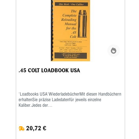
.45 COLT LOADBOOK USA
'Loadbooks USA'WiederladebücherMit diesen Handbüchern
erhaltenSie präzise Ladedatenfür jeweils einzelne
Kaliber.Jedes der
kaliberspezifischenWiederladebücherenthält sehr
ausführlicheInformationen der führenden
amerikanischenGeschoss- und Pulverhersteller wie
20,72 €
Accurate,Aliant, Hodgdon, Hornady, IMR, Lyman,
Nosler,RCBS, Sierra, Speer und Winchester.
AlleLadebücher sind auf extra schwererem Papiergedruckt