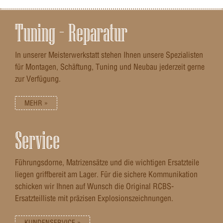
Tuning – Reparatur
In unserer Meisterwerkstatt stehen Ihnen unsere Spezialisten
für Montagen, Schäftung, Tuning und Neubau jederzeit gerne
zur Verfügung.
MEHR »
Service
Führungsdorne, Matrizensätze und die wichtigen Ersatzteile
liegen griffbereit am Lager. Für die sichere Kommunikation
schicken wir Ihnen auf Wunsch die Original RCBS-
Ersatzteilliste mit präzisen Explosionszeichnungen.
KUNDENSERVICE »