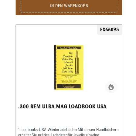
IN DEN WARENKORB
EX66095
.300 REM ULRA MAG LOADBOOK USA
'Loadbooks USA'WiederladebücherMit diesen Handbüchern
erhaltenSie präzise Ladedatenfür jeweils einzelne