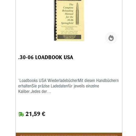
.30-06 LOADBOOK USA
'Loadbooks USA'WiederladebücherMit diesen Handbüchern
erhaltenSie präzise Ladedatenfür jeweils einzelne
Kaliber.Jedes der
kaliberspezifischenWiederladebücherenthält sehr
ausführlicheInformationen der führenden
amerikanischenGeschoss- und Pulverhersteller wie
21,59 €
Accurate,Aliant, Hodgdon, Hornady, IMR, Lyman,
Nosler,RCBS, Sierra, Speer und Winchester.
AlleLadebücher sind auf extra schwererem Papiergedruckt
und mit Spiralheftung versehen, sodasssie auf jeder
Oberfläche flach aufliegen.Photokopiequalität. Softcover.