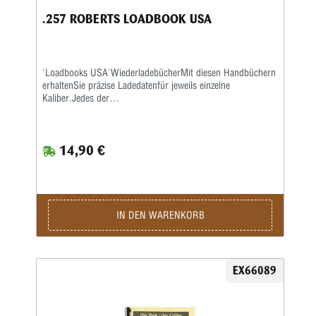
.257 ROBERTS LOADBOOK USA
'Loadbooks USA'WiederladebücherMit diesen Handbüchern
erhaltenSie präzise Ladedatenfür jeweils einzelne
Kaliber.Jedes der
kaliberspezifischenWiederladebücherenthält sehr
ausführlicheInformationen der führenden
amerikanischenGeschoss- und Pulverhersteller wie
14,90 €
Accurate,Aliant, Hodgdon, Hornady, IMR, Lyman,
Nosler,RCBS, Sierra, Speer und Winchester.
AlleLadebücher sind auf extra schwererem Papiergedruckt
und mit Spiralheftung versehen, sodasssie auf jeder
Oberfläche flach aufliegen.Photokopiequalität. Softcover.
IN DEN WARENKORB
EX66089