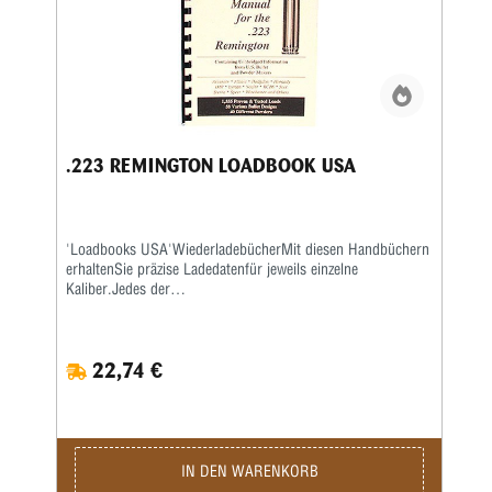
.223 REMINGTON LOADBOOK USA
'Loadbooks USA'WiederladebücherMit diesen Handbüchern
erhaltenSie präzise Ladedatenfür jeweils einzelne
Kaliber.Jedes der
kaliberspezifischenWiederladebücherenthält sehr
ausführlicheInformationen der führenden
amerikanischenGeschoss- und Pulverhersteller wie
22,74 €
Accurate,Aliant, Hodgdon, Hornady, IMR, Lyman,
Nosler,RCBS, Sierra, Speer und Winchester.
AlleLadebücher sind auf extra schwererem Papiergedruckt
und mit Spiralheftung versehen, sodasssie auf jeder
Oberfläche flach aufliegen.Photokopiequalität. Softcover.
IN DEN WARENKORB