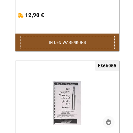
ausführlicheInformationen der führenden
amerikanischenGeschoss- und Pulverhersteller wie
12,90 €
Accurate,Aliant, Hodgdon, Hornady, IMR, Lyman,
Nosler,RCBS, Sierra, Speer und Winchester.
AlleLadebücher sind auf extra schwererem Papiergedruckt
und mit Spiralheftung versehen, sodasssie auf jeder
Oberfläche flach aufliegen.Photokopiequalität. Softcover.
IN DEN WARENKORB
EX66055