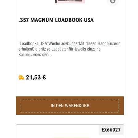
.357 MAGNUM LOADBOOK USA
'Loadbooks USA'WiederladebücherMit diesen Handbüchern
erhaltenSie präzise Ladedatenfür jeweils einzelne
Kaliber.Jedes der
kaliberspezifischenWiederladebücherenthält sehr
ausführlicheInformationen der führenden
amerikanischenGeschoss- und Pulverhersteller wie
21,53 €
Accurate,Aliant, Hodgdon, Hornady, IMR, Lyman,
Nosler,RCBS, Sierra, Speer und Winchester.
AlleLadebücher sind auf extra schwererem Papiergedruckt
und mit Spiralheftung versehen, sodasssie auf jeder
Oberfläche flach aufliegen.Photokopiequalität. Softcover.
IN DEN WARENKORB
EX66027