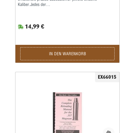
Kaliber.Jedes der
kaliberspezifischenWiederladebücherenthält sehr
ausführlicheInformationen der führenden
amerikanischenGeschoss- und Pulverhersteller wie
14,99 €
Accurate,Aliant, Hodgdon, Hornady, IMR, Lyman,
Nosler,RCBS, Sierra, Speer und Winchester.
AlleLadebücher sind auf extra schwererem Papiergedruckt
und mit Spiralheftung versehen, sodasssie auf jeder
Oberfläche flach aufliegen.Photokopiequalität. Softcover.
IN DEN WARENKORB
EX66015