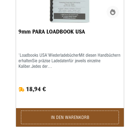
9mm PARA LOADBOOK USA
'Loadbooks USA'WiederladebücherMit diesen Handbüchern
erhaltenSie präzise Ladedatenfür jeweils einzelne
Kaliber.Jedes der
kaliberspezifischenWiederladebücherenthält sehr
ausführlicheInformationen der führenden
amerikanischenGeschoss- und Pulverhersteller wie
18,94 €
Accurate,Aliant, Hodgdon, Hornady, IMR, Lyman,
Nosler,RCBS, Sierra, Speer und Winchester.
AlleLadebücher sind auf extra schwererem Papiergedruckt
und mit Spiralheftung versehen, sodasssie auf jeder
Oberfläche flach aufliegen.Photokopiequalität. Softcover.
IN DEN WARENKORB