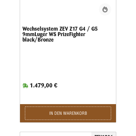
Wechselsystem ZEV Z17 G4 / G5
9mmLuger WS PrizeFighter
black/Bronze
1.479,00 €
IN DEN WARENKORB