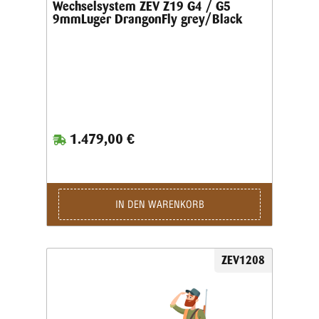
Wechselsystem ZEV Z19 G4 / G5
9mmLuger DrangonFly grey/Black
1.479,00 €
IN DEN WARENKORB
ZEV1208