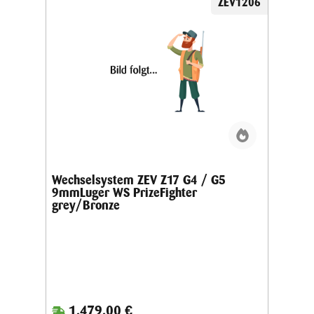
ZEV1206
Wechselsystem ZEV Z17 G4 / G5
9mmLuger WS PrizeFighter
grey/Bronze
1.479,00 €