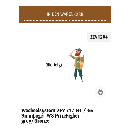
IN DEN WARENKORB
ZEV1204
Wechselsystem ZEV Z17 G4 / G5
9mmLuger WS PrizeFigher
grey/Bronze