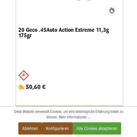
20 Geco .45Auto Action Extreme 11,3g
175gr
50,60 €
Diese Website verwendet Cookies, um eine bestmögliche Erfahrung bieten zu
IN DEN WARENKORB
können.
Mehr Informationen ...
Ablehnen
Konfigurieren
Alle Cookies akzeptieren