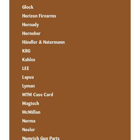
Glock
Horizon Firearms
Hornady
Horneber
Händler & Natermann
KRG
Kahles
LEE
Lapua
Lyman
MTM Case Card
Magtech
McMillan
Norma
Nosler
Numrich Gun Parts