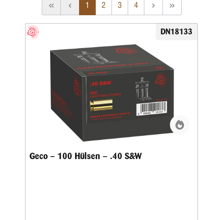
1
2
3
4
DN18133
Geco – 100 Hülsen – .40 S&W