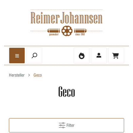
Hersteller
Geco
Geco
Filter