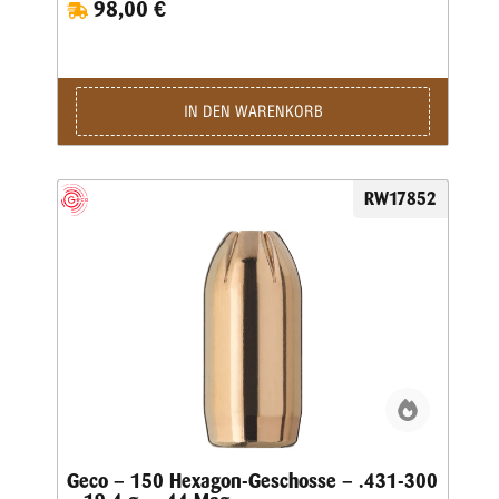
98,00 €
IN DEN WARENKORB
RW17852
Geco – 150 Hexagon-Geschosse – .431-300