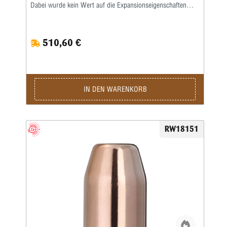
Dabei wurde kein Wert auf die Expansionseigenschaften
gelegt. Somit vereint das nicht aufpilzende Geschoss die
Vorteile der HP-Konstruktion wie geschlossener Boden mit
optimiertem Präzisionspotential.Innovative Hochleistungs-
510,60 €
Präzisionspatronen für höchste sportliche Ansprüche •
Präzisions-Hülse und Hochleistungspulver für beste
Resultate • Geschlossener Geschossboden und
schwermetallfreie Anzündung für Schießen ohne Blei-
Emission • Vorteilhafte aerodynamische Form und
Stabilisierungsrillen für optimale Flugbedingungen •
IN DEN WARENKORB
Verbesserte Führung im Lauf durch das lange zylindrische
Geschossteil
RW18151