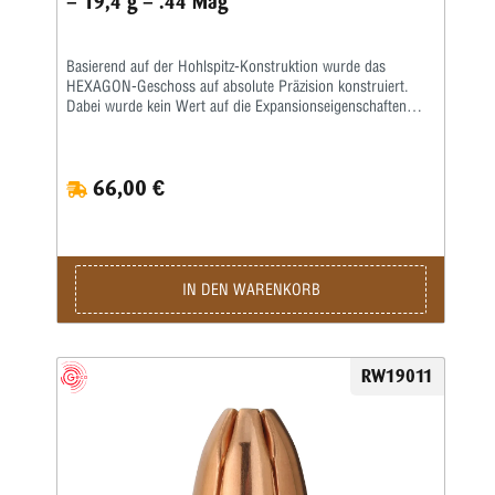
– 19,4 g – .44 Mag
Basierend auf der Hohlspitz-Konstruktion wurde das
HEXAGON-Geschoss auf absolute Präzision konstruiert.
Dabei wurde kein Wert auf die Expansionseigenschaften
gelegt. Somit vereint das nicht aufpilzende Geschoss die
Vorteile der HP-Konstruktion wie geschlossener Boden mit
optimiertem Präzisionspotential.Innovative Hochleistungs-
66,00 €
Präzisionspatronen für höchste sportliche Ansprüche •
Präzisions-Hülse und Hochleistungspulver für beste
Resultate • Geschlossener Geschossboden und
schwermetallfreie Anzündung für Schießen ohne Blei-
Emission • Vorteilhafte aerodynamische Form und
Stabilisierungsrillen für optimale Flugbedingungen •
IN DEN WARENKORB
Verbesserte Führung im Lauf durch das lange zylindrische
Geschossteil
RW19011