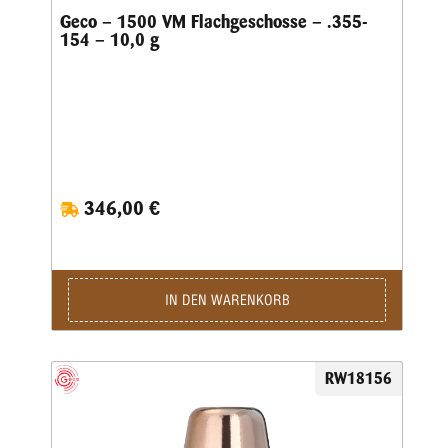
Geco – 1500 VM Flachgeschosse – .355-
154 – 10,0 g
346,00 €
IN DEN WARENKORB
RW18156